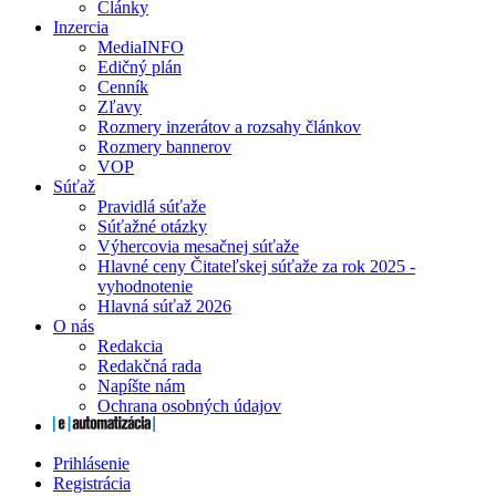
Články
Inzercia
MediaINFO
Edičný plán
Cenník
Zľavy
Rozmery inzerátov a rozsahy článkov
Rozmery bannerov
VOP
Súťaž
Pravidlá súťaže
Súťažné otázky
Výhercovia mesačnej súťaže
Hlavné ceny Čitateľskej súťaže za rok 2025 -
vyhodnotenie
Hlavná súťaž 2026
O nás
Redakcia
Redakčná rada
Napíšte nám
Ochrana osobných údajov
Prihlásenie
Registrácia