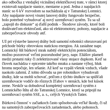
ako odbočka z vtedajšej vicinálnej električkovej trate, v rámci ktorej
existovali napájacie stanice, meniarne a pod. Jedna z napájacích
staníc so 6 kV rozvodom sa nachádzala aj v Tatranskej Lomnici.
Aby napájanie novej visutej lanovej dráhy fungovalo bezpečne,
bolo potrebné vybudovať aj nový uzemňovací systém. Tu sa už
„zapojil do diskusie“ aj ďalší podnik – Škodove závody, ktoré boli
dodávateľom elektročastí, ako sú elektromotory, pohony, napájacie a
zabezpečovacie obvody atď.
Už pri výstavbe lanovej dráhy boli samotní robotníci ohrozovaní pri
príchode búrky obrovskou statickou energiou. Ak zasiahne napr.
Lomnický štít búrkový mrak nabitý elektrickým potenciálom,
možno pozorovať veľmi pozoruhodné javy, napr. Eliášov plameň
medzi prstami ruky či zelektrizované vlasy stojace dupkom. Keď sa
človek nachádza v epicentre takého mraku a nastane výboj, hluk
hromu nepočuje, len sršanie. Až keď sa vypáli všetok vzduch, všade
naokolo zahrmí. Z tohto dôvodu sa pre robotníkov vybudovali
útulky, kde sa mohli schovať, pričom z týchto útulkov sa spúšťali
uzemňovacie vodiče do rôznych žľabov v stenách, kde bol kúsok
zeme. Neskôr sa dobudoval kompletný uzemňovací systém z
Lomnického štítu až do Tatranskej Lomnice, ktorý sa pripojil na
uzemňovací systém SSE, a. s., celých Vysokých Tatier.
Búrková činnosť v začiatkoch často spôsobovala veľké škody, či už
na samotných zabezpečovacích zariadeniach, alebo pohonoch.