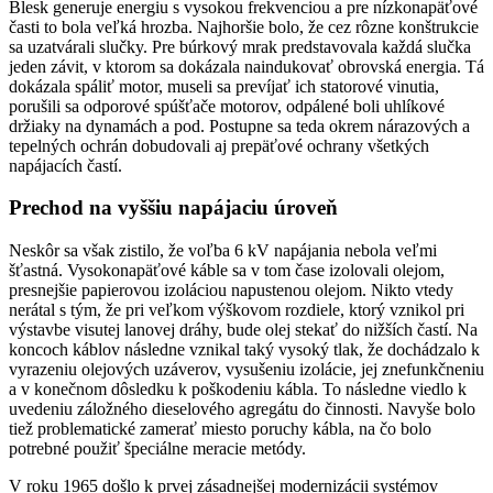
Blesk generuje energiu s vysokou frekvenciou a pre nízkonapäťové
časti to bola veľká hrozba. Najhoršie bolo, že cez rôzne konštrukcie
sa uzatvárali slučky. Pre búrkový mrak predstavovala každá slučka
jeden závit, v ktorom sa dokázala naindukovať obrovská energia. Tá
dokázala spáliť motor, museli sa prevíjať ich statorové vinutia,
porušili sa odporové spúšťače motorov, odpálené boli uhlíkové
držiaky na dynamách a pod. Postupne sa teda okrem nárazových a
tepelných ochrán dobudovali aj prepäťové ochrany všetkých
napájacích častí.
Prechod na vyššiu napájaciu úroveň
Neskôr sa však zistilo, že voľba 6 kV napájania nebola veľmi
šťastná. Vysokonapäťové káble sa v tom čase izolovali olejom,
presnejšie papierovou izoláciou napustenou olejom. Nikto vtedy
nerátal s tým, že pri veľkom výškovom rozdiele, ktorý vznikol pri
výstavbe visutej lanovej dráhy, bude olej stekať do nižších častí. Na
koncoch káblov následne vznikal taký vysoký tlak, že dochádzalo k
vyrazeniu olejových uzáverov, vysušeniu izolácie, jej znefunkčneniu
a v konečnom dôsledku k poškodeniu kábla. To následne viedlo k
uvedeniu záložného dieselového agregátu do činnosti. Navyše bolo
tiež problematické zamerať miesto poruchy kábla, na čo bolo
potrebné použiť špeciálne meracie metódy.
V roku 1965 došlo k prvej zásadnejšej modernizácii systémov