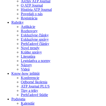
Archív ATP Journal
O ATP Journal
História ATP Journal
Povedali o nás
Registrácia
Rubriky
Aplikácie
Rozhovory
Exkluzívne články
Exkluzívne správy
Prehľadové články
Nové trendy
Krátke správy
Literatúra
Legislatíva a normy
Názory
Videá
Know-how inštitút
Konferencie
Odborné školenia
ATP Journal PLUS
Tipy a triky
Prehľadové štúdie
Podujatia
Kalendár