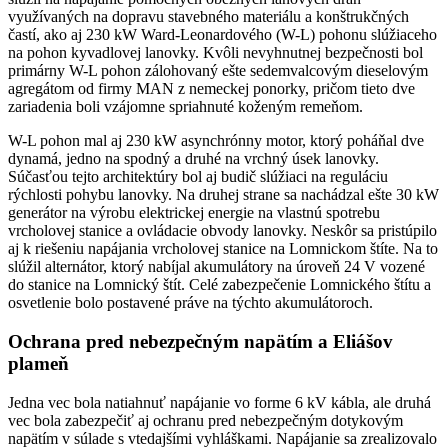
využívaných na dopravu stavebného materiálu a konštrukčných
častí, ako aj 230 kW Ward-Leonardového (W-L) pohonu slúžiaceho
na pohon kyvadlovej lanovky. Kvôli nevyhnutnej bezpečnosti bol
primárny W-L pohon zálohovaný ešte sedemvalcovým dieselovým
agregátom od firmy MAN z nemeckej ponorky, pričom tieto dve
zariadenia boli vzájomne spriahnuté koženým remeňom.
W-L pohon mal aj 230 kW asynchrónny motor, ktorý poháňal dve
dynamá, jedno na spodný a druhé na vrchný úsek lanovky.
Súčasťou tejto architektúry bol aj budič slúžiaci na reguláciu
rýchlosti pohybu lanovky. Na druhej strane sa nachádzal ešte 30 kW
generátor na výrobu elektrickej energie na vlastnú spotrebu
vrcholovej stanice a ovládacie obvody lanovky. Neskôr sa pristúpilo
aj k riešeniu napájania vrcholovej stanice na Lomnickom štíte. Na to
slúžil alternátor, ktorý nabíjal akumulátory na úroveň 24 V vozené
do stanice na Lomnický štít. Celé zabezpečenie Lomnického štítu a
osvetlenie bolo postavené práve na týchto akumulátoroch.
Ochrana pred nebezpečným napätím a Eliášov
plameň
Jedna vec bola natiahnuť napájanie vo forme 6 kV kábla, ale druhá
vec bola zabezpečiť aj ochranu pred nebezpečným dotykovým
napätím v súlade s vtedajšími vyhláškami. Napájanie sa zrealizovalo