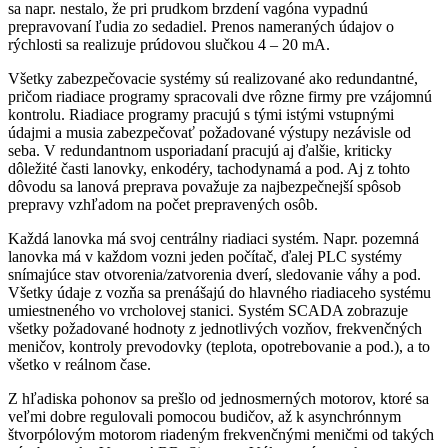
sa napr. nestalo, že pri prudkom brzdení vagóna vypadnú
prepravovaní ľudia zo sedadiel. Prenos nameraných údajov o
rýchlosti sa realizuje prúdovou slučkou 4 – 20 mA.
Všetky zabezpečovacie systémy sú realizované ako redundantné,
pričom riadiace programy spracovali dve rôzne firmy pre vzájomnú
kontrolu. Riadiace programy pracujú s tými istými vstupnými
údajmi a musia zabezpečovať požadované výstupy nezávisle od
seba. V redundantnom usporiadaní pracujú aj ďalšie, kriticky
dôležité časti lanovky, enkodéry, tachodynamá a pod. Aj z tohto
dôvodu sa lanová preprava považuje za najbezpečnejší spôsob
prepravy vzhľadom na počet prepravených osôb.
Každá lanovka má svoj centrálny riadiaci systém. Napr. pozemná
lanovka má v každom vozni jeden počítač, ďalej PLC systémy
snímajúce stav otvorenia/zatvorenia dverí, sledovanie váhy a pod.
Všetky údaje z vozňa sa prenášajú do hlavného riadiaceho systému
umiestneného vo vrcholovej stanici. Systém SCADA zobrazuje
všetky požadované hodnoty z jednotlivých vozňov, frekvenčných
meničov, kontroly prevodovky (teplota, opotrebovanie a pod.), a to
všetko v reálnom čase.
Z hľadiska pohonov sa prešlo od jednosmerných motorov, ktoré sa
veľmi dobre regulovali pomocou budičov, až k asynchrónnym
štvorpólovým motorom riadeným frekvenčnými meničmi od takých