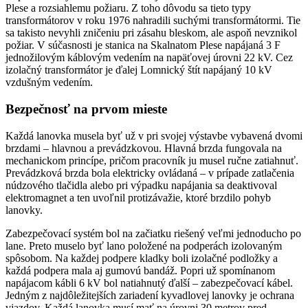
Plese a rozsiahlemu požiaru. Z toho dôvodu sa tieto typy
transformátorov v roku 1976 nahradili suchými transformátormi. Tie
sa takisto nevyhli zničeniu pri zásahu bleskom, ale aspoň nevznikol
požiar. V súčasnosti je stanica na Skalnatom Plese napájaná 3 F
jednožilovým káblovým vedením na napäťovej úrovni 22 kV. Cez
izolačný transformátor je ďalej Lomnický štít napájaný 10 kV
vzdušným vedením.
Bezpečnosť na prvom mieste
Každá lanovka musela byť už v pri svojej výstavbe vybavená dvomi
brzdami – hlavnou a prevádzkovou. Hlavná brzda fungovala na
mechanickom princípe, pričom pracovník ju musel ručne zatiahnuť.
Prevádzková brzda bola elektricky ovládaná – v prípade zatlačenia
núdzového tlačidla alebo pri výpadku napájania sa deaktivoval
elektromagnet a ten uvoľnil protizávažie, ktoré brzdilo pohyb
lanovky.
Zabezpečovací systém bol na začiatku riešený veľmi jednoducho po
lane. Preto muselo byť lano položené na podperách izolovaným
spôsobom. Na každej podpere kladky boli izolačné podložky a
každá podpera mala aj gumovú bandáž. Popri už spomínanom
napájacom kábli 6 kV bol natiahnutý ďalší – zabezpečovací kábel.
Jedným z najdôležitejších zariadení kyvadlovej lanovky je ochrana
vjazdov. Každá lanovka musí mať na úrovni 30 metrov pred