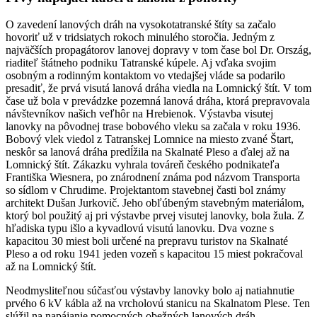
O zavedení lanových dráh na vysokotatranské štíty sa začalo
hovoriť už v tridsiatych rokoch minulého storočia. Jedným z
najväčších propagátorov lanovej dopravy v tom čase bol Dr. Ország,
riaditeľ štátneho podniku Tatranské kúpele. Aj vďaka svojim
osobným a rodinným kontaktom vo vtedajšej vláde sa podarilo
presadiť, že prvá visutá lanová dráha viedla na Lomnický štít. V tom
čase už bola v prevádzke pozemná lanová dráha, ktorá prepravovala
návštevníkov našich veľhôr na Hrebienok. Výstavba visutej
lanovky na pôvodnej trase bobového vleku sa začala v roku 1936.
Bobový vlek viedol z Tatranskej Lomnice na miesto zvané Štart,
neskôr sa lanová dráha predĺžila na Skalnaté Pleso a ďalej až na
Lomnický štít. Zákazku vyhrala továreň českého podnikateľa
Františka Wiesnera, po znárodnení známa pod názvom Transporta
so sídlom v Chrudime. Projektantom stavebnej časti bol známy
architekt Dušan Jurkovič. Jeho obľúbeným stavebným materiálom,
ktorý bol použitý aj pri výstavbe prvej visutej lanovky, bola žula. Z
hľadiska typu išlo a kyvadlovú visutú lanovku. Dva vozne s
kapacitou 30 miest boli určené na prepravu turistov na Skalnaté
Pleso a od roku 1941 jeden vozeň s kapacitou 15 miest pokračoval
až na Lomnický štít.
Neodmysliteľnou súčasťou výstavby lanovky bolo aj natiahnutie
prvého 6 kV kábla až na vrcholovú stanicu na Skalnatom Plese. Ten
slúžil na napájanie pomocných obežných lanových dráh