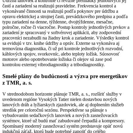
Údržba lanoviek a kontrolné či revízne prehliadky jednotlivých jej
častí a zariadení sa realizujú pravidelne. Frekvencia kontrol a
vykonávané činnosti sa realizujú podľa pokynov pre údržbu a
opravu elektrickej a strojnej časti, prevádzkového predpisu a podľa
typu zariadení na denne, týždenne, dvojtýždenne, mesačne,
polročne, ročne či viacročne. Postup kontroly jednotlivých prvkov a
zariadení je spracovaný v softvérovej aplikácii, aby zodpovední
pracovníci nezabudli na žiadny krok a zariadenie. Výsledky kontrol
sa evidujú v tzv. knihe údržby a opráv. Externe sa vykonáva aj
termovízna diagnostika, či už pri kontrole jednotlivých rozvodní,
káblových spojov, svorkovníc, alebo teploty ložísk. Súosovosť
motorov alebo opotrebovanie ložiska či olejov sú zase pod
kontrolou externej vibrodiagnostiky a tribodiagnostiky.
Smelé plány do budúcnosti a výzva pre energetikov
z TMR, a. s.
V strednodobom horizonte plánuje TMR, a. s., rozšíriť služby v
uvedenom regióne Vysokých Tatier nielen dostavbou nových
lanových dráh a lyžiarskych zjazdoviek, ale aj doplnením služieb
stredísk pre celoročnú sezónu. Perspektívne sa plánuje s
vybudovaním sedačkových lanoviek a nových zasnežovacích
systémov, ktoré už budú mať zabudované čerpadlá a kompresory.
Spomínaný moderný zasnežovací systém predstavuje opäť novú
indukčnú záťaž, ktorú bude potrebné zapojiť do celého