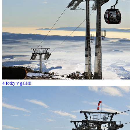
4
fotky v galérii