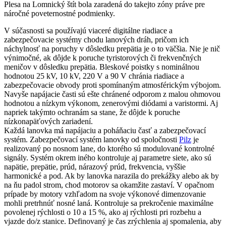
Plesa na Lomnický štít bola zaradená do takejto zóny práve pre
náročné poveternostné podmienky.
V súčasnosti sa používajú viaceré digitálne riadiace a
zabezpečovacie systémy chodu lanových dráh, pričom ich
náchylnosť na poruchy v dôsledku prepätia je o to väčšia. Nie je nič
výnimočné, ak dôjde k poruche tyristorových či frekvenčných
meničov v dôsledku prepätia. Bleskové poistky s nominálnou
hodnotou 25 kV, 10 kV, 220 V a 90 V chránia riadiace a
zabezpečovacie obvody proti spomínaným atmosférickým výbojom.
Navyše napájacie časti sú ešte chránené odporom z malou ohmovou
hodnotou a nízkym výkonom, zenerovými diódami a varistormi. Aj
napriek takýmto ochranám sa stane, že dôjde k poruche
nízkonapäťových zariadení.
Každá lanovka má napájaciu a poháňaciu časť a zabezpečovací
systém. Zabezpečovací systém lanovky od spoločnosti
Pilz
je
realizovaný po nosnom lane, do ktorého sú modulované kontrolné
signály. Systém okrem iného kontroluje aj parametre siete, ako sú
napätie, prepätie, prúd, nárazový prúd, frekvencia, vyššie
harmonické a pod. Ak by lanovka narazila do prekážky alebo ak by
na ňu padol strom, chod motorov sa okamžite zastaví. V opačnom
prípade by motory vzhľadom na svoje výkonové dimenzovanie
mohli pretrhnúť nosné laná. Kontroluje sa prekročenie maximálne
povolenej rýchlosti o 10 a 15 %, ako aj rýchlosti pri rozbehu a
vjazde do/z stanice. Definovaný je čas zrýchlenia aj spomalenia, aby