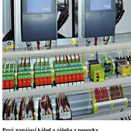
Prvý napájací kábel a záloha z ponorky