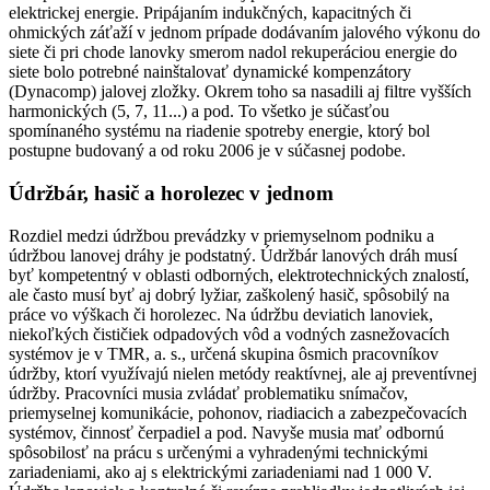
elektrickej energie. Pripájaním indukčných, kapacitných či
ohmických záťaží v jednom prípade dodávaním jalového výkonu do
siete či pri chode lanovky smerom nadol rekuperáciou energie do
siete bolo potrebné nainštalovať dynamické kompenzátory
(Dynacomp) jalovej zložky. Okrem toho sa nasadili aj filtre vyšších
harmonických (5, 7, 11...) a pod. To všetko je súčasťou
spomínaného systému na riadenie spotreby energie, ktorý bol
postupne budovaný a od roku 2006 je v súčasnej podobe.
Údržbár, hasič a horolezec v jednom
Rozdiel medzi údržbou prevádzky v priemyselnom podniku a
údržbou lanovej dráhy je podstatný. Údržbár lanových dráh musí
byť kompetentný v oblasti odborných, elektrotechnických znalostí,
ale často musí byť aj dobrý lyžiar, zaškolený hasič, spôsobilý na
práce vo výškach či horolezec. Na údržbu deviatich lanoviek,
niekoľkých čističiek odpadových vôd a vodných zasnežovacích
systémov je v TMR, a. s., určená skupina ôsmich pracovníkov
údržby, ktorí využívajú nielen metódy reaktívnej, ale aj preventívnej
údržby. Pracovníci musia zvládať problematiku snímačov,
priemyselnej komunikácie, pohonov, riadiacich a zabezpečovacích
systémov, činnosť čerpadiel a pod. Navyše musia mať odbornú
spôsobilosť na prácu s určenými a vyhradenými technickými
zariadeniami, ako aj s elektrickými zariadeniami nad 1 000 V.