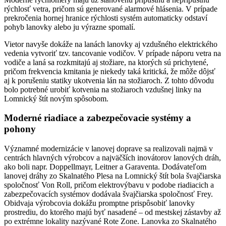
rýchlosť vetra, pričom sú generované alarmové hlásenia. V prípade
prekročenia hornej hranice rýchlosti systém automaticky odstaví
pohyb lanovky alebo ju výrazne spomalí.
Vietor navyše dokáže na lanách lanovky aj vzdušného elektrického
vedenia vytvoriť tzv. tancovanie vodičov. V prípade náporu vetra na
vodiče a laná sa rozkmitajú aj stožiare, na ktorých sú prichytené,
pričom frekvencia kmitania je niekedy taká kritická, že môže dôjsť
aj k porušeniu statiky ukotvenia lán na stožiaroch. Z tohto dôvodu
bolo potrebné urobiť kotvenia na stožiaroch vzdušnej linky na
Lomnický štít novým spôsobom.
Moderné riadiace a zabezpečovacie systémy a
pohony
Významné modernizácie v lanovej doprave sa realizovali najmä v
centrách hlavných výrobcov a najväčších inovátorov lanových dráh,
ako boli napr. Doppellmayr, Leitner a Garaventa. Dodávateľom
lanovej dráhy zo Skalnatého Plesa na Lomnický štít bola švajčiarska
spoločnosť Von Roll, pričom elektrovýbavu v podobe riadiacich a
zabezpečovacích systémov dodávala švajčiarska spoločnosť Frey.
Obidvaja výrobcovia dokážu promptne prispôsobiť lanovky
prostrediu, do ktorého majú byť nasadené – od mestskej zástavby až
po extrémne lokality nazývané Rote Zone. Lanovka zo Skalnatého