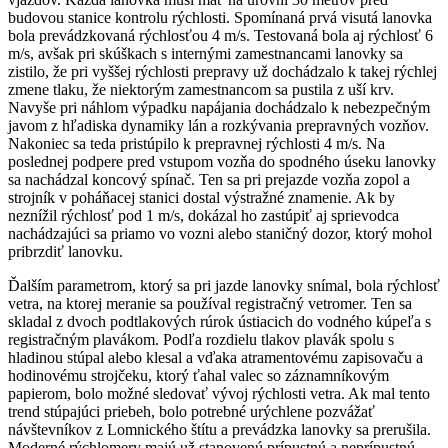
budovou stanice kontrolu rýchlosti. Spomínaná prvá visutá lanovka
bola prevádzkovaná rýchlosťou 4 m/s. Testovaná bola aj rýchlosť 6
m/s, avšak pri skúškach s internými zamestnancami lanovky sa
zistilo, že pri vyššej rýchlosti prepravy už dochádzalo k takej rýchlej
zmene tlaku, že niektorým zamestnancom sa pustila z uší krv.
Navyše pri náhlom výpadku napájania dochádzalo k nebezpečným
javom z hľadiska dynamiky lán a rozkývania prepravných vozňov.
Nakoniec sa teda pristúpilo k prepravnej rýchlosti 4 m/s. Na
poslednej podpere pred vstupom vozňa do spodného úseku lanovky
sa nachádzal koncový spínač. Ten sa pri prejazde vozňa zopol a
strojník v poháňacej stanici dostal výstražné znamenie. Ak by
neznížil rýchlosť pod 1 m/s, dokázal ho zastúpiť aj sprievodca
nachádzajúci sa priamo vo vozni alebo staničný dozor, ktorý mohol
pribrzdiť lanovku.
Ďalším parametrom, ktorý sa pri jazde lanovky snímal, bola rýchlosť
vetra, na ktorej meranie sa používal registračný vetromer. Ten sa
skladal z dvoch podtlakových rúrok ústiacich do vodného kúpeľa s
registračným plavákom. Podľa rozdielu tlakov plavák spolu s
hladinou stúpal alebo klesal a vďaka atramentovému zapisovaču a
hodinovému strojčeku, ktorý ťahal valec so záznamníkovým
papierom, bolo možné sledovať vývoj rýchlosti vetra. Ak mal tento
trend stúpajúci priebeh, bolo potrebné urýchlene pozvážať
návštevníkov z Lomnického štítu a prevádzka lanovky sa prerušila.
Moderné rýchlomery majú už stanovenú prípustnú a neprípustnú