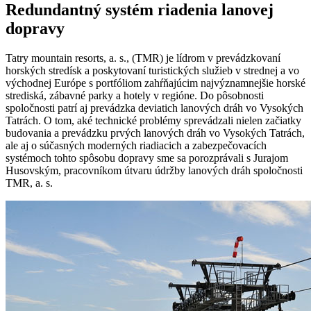
Redundantný systém riadenia lanovej
dopravy
Tatry mountain resorts, a. s., (TMR) je lídrom v prevádzkovaní
horských stredísk a poskytovaní turistických služieb v strednej a vo
východnej Európe s portfóliom zahŕňajúcim najvýznamnejšie horské
strediská, zábavné parky a hotely v regióne. Do pôsobnosti
spoločnosti patrí aj prevádzka deviatich lanových dráh vo Vysokých
Tatrách. O tom, aké technické problémy sprevádzali nielen začiatky
budovania a prevádzku prvých lanových dráh vo Vysokých Tatrách,
ale aj o súčasných moderných riadiacich a zabezpečovacích
systémoch tohto spôsobu dopravy sme sa porozprávali s Jurajom
Husovským, pracovníkom útvaru údržby lanových dráh spoločnosti
TMR, a. s.