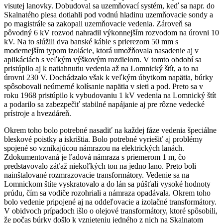
visutej lanovky. Dobudoval sa uzemňovací systém, keď sa napr. do
Skalnatého plesa dotiahli pod vodnú hladinu uzemňovacie sondy a
po magistrále sa zakopali uzemňovacie vedenia. Zároveň sa
pôvodný 6 kV rozvod nahradil výkonnejším rozvodom na úrovni 10
kV. Na to slúžili dva banské káble s prierezom 50 mm s
modernejším typom izolácie, ktorá umožňovala nasadenie aj v
aplikáciách s veľkým výškovým rozdielom. V tomto období sa
pristúpilo aj k natiahnutiu vedenia až na Lomnický štít, a to na
úrovni 230 V. Dochádzalo však k veľkým úbytkom napätia, búrky
spôsobovali neúmerné kolísanie napätia v sieti a pod. Preto sa v
roku 1968 pristúpilo k vybudovaniu 1 kV vedenia na Lomnický štít
a podarilo sa zabezpečiť stabilné napájanie aj pre rôzne vedecké
prístroje a hvezdáreň.
Okrem toho bolo potrebné nasadiť na každej fáze vedenia špeciálne
bleskové poistky a iskrištia. Bolo potrebné vyriešiť aj problémy
spojené so vznikajúcou námrazou na elektrických lanách.
Zdokumentovaná je ľadová námraza s priemerom 1 m, čo
predstavovalo záťaž niekoľkých ton na jedno lano. Preto boli
nainštalované rozmrazovacie transformátory. Vedenie sa na
Lomnickom štíte vyskratovalo a do lán sa púšťali vysoké hodnoty
prúdu, čím sa vodiče rozohriali a námraza opadávala. Okrem toho
bolo vedenie pripojené aj na oddeľovacie a izolačné transformátory.
V obidvoch prípadoch išlo o olejové transformátory, ktoré spôsobili,
že počas búrky došlo k vznieteniu jedného z nich na Skalnatom