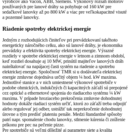
výrobcov ako Vacon, ABB, Siemens. Výkonový rozsah motorov
používaných pre lanové dráhy sa pohybuje od 160 kW pre
sedačkové lanovky až po 800 kW a viac pre veľkokapacitné visuté
a pozemné lanovky.
Riadenie spotreby elektrickej energie
Jedným z rozhodujúcich činiteľov pri prevádzkovaní takéhoto
energeticky náročného celku, ako sú lanové dráhy, je ekonomika
prevádzky a efektivita spotreby elektrickej energie. Výrazné
rozdiely v spotrebe elektrickej energie v letnom a zimnom období,
keď rozdiel dosahuje aj 10 MW, prinútil majiteľov lanových dráh
nainštalovať na napájacej časti systém na riadenie a spotrebu
elektrickej energie. Spoločnosť TMR si u dodávateľa elektrickej
energie zmluvne dojednáva určitý objem ¼ hod. kW maxima.
Jednotlivé stanice a v nich umiestnené výkonové spotrebiče v
podobe ohmických, indukčných či kapacitných záťaží sú prepojené
cez optické a ethernetové spojenia do riadiaceho systému ¼ kW
maxima. V prípade hroziaceho prekročenia zmluvne dohodnutej
hodnoty dokáže riadiaci systém určiť, ktorú zo záťaží treba odpojiť
alebo regulovať jej odber, ustrážiť tak neprekročenie dohodnutej
úrovne a tým predísť plateniu penále. Medzi štandardné spôsoby
patrí napr. spomalenie chodu lanovky, stlmenie kúrenia či zníženie
príkonu pre pec na pečenie pizze.
Pre spotrebiče sú veľmi dôležité aj parametre siete a kvalita