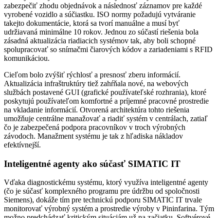
zabezpečiť zhodu objednávok a následnosť záznamov pre každé
vyrobené vozidlo a súčiastku. ISO normy požadujú vytváranie
takejto dokumentácie, ktorá sa tvorí manuálne a musí byť
udržiavaná minimálne 10 rokov. Jednou zo súčastí riešenia bola
zásadná aktualizácia riadiacich systémov tak, aby boli schopné
spolupracovať so snímačmi čiarových kódov a zariadeniami s RFID
komunikáciou.
Cieľom bolo zvýšiť rýchlosť a presnosť zberu informácií.
Aktualizácia infraštruktúry tiež zahŕňala nové, na webových
službách postavené GUI (grafické používateľské rozhrania), ktoré
poskytujú používateľom komfortné a príjemné pracovné prostredie
na vkladanie informácií. Otvorená architektúra tohto riešenia
umožňuje centrálne manažovať a riadiť systém v centrálach, zatiaľ
čo je zabezpečená podpora pracovníkov v troch výrobných
závodoch. Manažment systému je tak z hľadiska nákladov
efektívnejší.
Inteligentné agenty ako súčasť SIMATIC IT
Vďaka diagnostickému systému, ktorý využíva inteligentné agenty
(čo je súčasť komplexného programu pre údržbu od spoločnosti
Siemens), dokáže tím pre technickú podporu SIMATIC IT trvale
monitorovať výrobný systém a prostredie výroby v Pininfarina. Tým
možno predchádzať kritickým situáciám už na začiatku. Softvérové