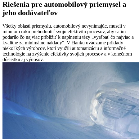
Riešenia pre automobilový priemysel a
jeho dodávateľov
Všetky oblasti priemyslu, automobilový nevynímajúc, museli v
minulom roku prehodnotiť svoju efektivitu procesov, aby sa im
podarilo čo najviac priblížiť k naplneniu tézy „vyrábať čo najviac a
kvalitne za minimálne náklady“. V článku uvádzame príklady
niekoľkých výrobcov, ktorí využili automatizáciu a informačné
technológie na zvýšenie efektivity svojich procesov a v konečnom
dôsledku aj výnosov.