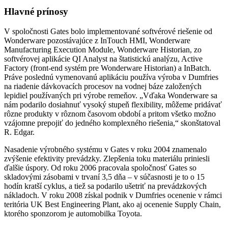
Hlavné prínosy
V spoločnosti Gates bolo implementované softvérové riešenie od
Wonderware pozostávajúce z InTouch HMI, Wonderware
Manufacturing Execution Module, Wonderware Historian, zo
softvérovej aplikácie QI Analyst na štatistickú analýzu, Active
Factory (front-end systém pre Wonderware Historian) a InBatch.
Práve poslednú vymenovanú aplikáciu používa výroba v Dumfries
na riadenie dávkovacích procesov na vodnej báze založených
lepidiel používaných pri výrobe remeňov. „Vďaka Wonderware sa
nám podarilo dosiahnuť vysoký stupeň flexibility, môžeme pridávať
rôzne produkty v rôznom časovom období a pritom všetko možno
vzájomne prepojiť do jedného komplexného riešenia,“ skonštatoval
R. Edgar.
Nasadenie výrobného systému v Gates v roku 2004 znamenalo
zvýšenie efektivity prevádzky. Zlepšenia toku materiálu priniesli
ďalšie úspory. Od roku 2006 pracovala spoločnosť Gates so
skladovými zásobami v trvaní 3,5 dňa – v súčasnosti je to o 15
hodín kratší cyklus, a tiež sa podarilo ušetriť na prevádzkových
nákladoch. V roku 2008 získal podnik v Dumfries ocenenie v rámci
teritória UK Best Engineering Plant, ako aj ocenenie Supply Chain,
ktorého sponzorom je automobilka Toyota.