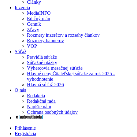
Články
Inzercia
MediaINFO
Edičný plán
Cenník
Zľavy
Rozmery inzerátov a rozsahy článkov
Rozmery bannerov
VOP
Súťaž
Pravidlá súťaže
Súťažné otázky
Výhercovia mesačnej súťaže
Hlavné ceny Čitateľskej súťaže za rok 2025 -
vyhodnotenie
Hlavná súťaž 2026
O nás
Redakcia
Redakčná rada
Napíšte nám
Ochrana osobných údajov
Prihlásenie
Registrácia