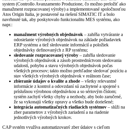
system (Controllo Avanzamento Produzione, čo možno preložiť ako
manažment rozpracovanej výroby) a implementované spoločnosťou
Atos Origin Italia, je postavené na riešení SIMATIC IT a bolo
navrhnuté tak, aby poskytovalo funkcionalitu MES systému, ako
napr.:
manažment výrobných objednávok
– zahŕňa vytváranie a
odosielanie výrobných objednávok na základe požiadaviek
ERP systému a tiež sledovanie informácií a položiek
objednávky definovaných z RP systému;
sledovanie rozpracovanej výroby
– zahŕňa sledovanie
výrobných objednávok a zásob prostredníctvom sledovania
udalostí, pohybu a stavu výrobných objednávok počas
všetkých procesov; takto možno prehľadne sledovať pozíciu a
stav všetkých výrobných objednávok v reálnom čase;
zbieranie údajov o kvalite a zhode
– všetky relevantné
informácie z kontrol a odovzdaní sú zachytené a spojené s
príslušnou výrobnou objednávkou a so sériovým číslom;
systém zachytí všetky chyby a nezhody, aby bolo zaručené,
že sa vykonajú všetky opravy a všetko bude doriešené;
integrácia automatizačných riadiacich systémov
– slúži na
zber parametrov z výrobných zariadení a na riadenie
jednotlivých výrobných krokov.
CAP systém využíva automatizovaný zber údajov s cieľom