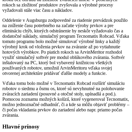
rokoch sa zložitosť produktov zvyšovala a výrobné procesy
vyžadovali stále viac času a nákladov.
Oddelenie v Augsburgu zodpovedné za riadenie prevádzok použilo
na zníženie času potrebného na začatie výroby prvkov a pre
elimináciu chýb, ktorých odstránenie by neskôr vyžadovalo čas a
dodatočné náklady, simulačný program Tecnomatix Robcad. Vďaka
tomuto programu bolo možné simulovať výrobné linky a každý
výrobný krok od vloženia prvkov na zváranie až po vytiahnutie
hotových výrobkov. Po piatich rokoch sa ArvinMeritor rozhodol
využiť simulačný softvér pre modul oblúkového zvárania. Softvér
inštalovaný na PC, ktorý bol vybavený knižnicou všetkých
používaných robotov, umožnil ArvinMeritoru vďaka svojej
otvorenej architektúre pridávať ďalšie modely a funkcie.
Vďaka tomu bolo možné v Tecnomatix Robcad rozšíriť simuláciu
robotov o siedmu a ôsmu os, ktoré sú nevyhnutné na polohovanie
zváracích zariadení (posuvné a otočné stoly, upínadlá a pod.).
Pomocou zoznamu možných kolízií, ktoré vygeneroval Tecnomatix,
možno jednoznačné odhadnúť, či a kde sa môžu objaviť problémy –
či počas vkladania prvkov do zariadení alebo napr. priamo počas
zvárania.
Hlavné prínosy