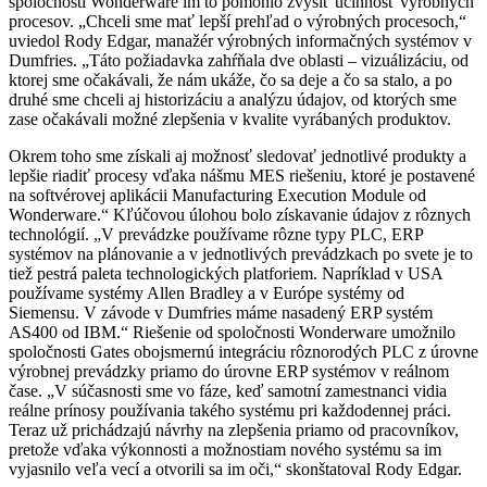
spoločnosti Wonderware im to pomohlo zvýšiť účinnosť výrobných
procesov. „Chceli sme mať lepší prehľad o výrobných procesoch,“
uviedol Rody Edgar, manažér výrobných informačných systémov v
Dumfries. „Táto požiadavka zahŕňala dve oblasti – vizuálizáciu, od
ktorej sme očakávali, že nám ukáže, čo sa deje a čo sa stalo, a po
druhé sme chceli aj historizáciu a analýzu údajov, od ktorých sme
zase očakávali možné zlepšenia v kvalite vyrábaných produktov.
Okrem toho sme získali aj možnosť sledovať jednotlivé produkty a
lepšie riadiť procesy vďaka nášmu MES riešeniu, ktoré je postavené
na softvérovej aplikácii Manufacturing Execution Module od
Wonderware.“ Kľúčovou úlohou bolo získavanie údajov z rôznych
technológií. „V prevádzke používame rôzne typy PLC, ERP
systémov na plánovanie a v jednotlivých prevádzkach po svete je to
tiež pestrá paleta technologických platforiem. Napríklad v USA
používame systémy Allen Bradley a v Európe systémy od
Siemensu. V závode v Dumfries máme nasadený ERP systém
AS400 od IBM.“ Riešenie od spoločnosti Wonderware umožnilo
spoločnosti Gates obojsmernú integráciu rôznorodých PLC z úrovne
výrobnej prevádzky priamo do úrovne ERP systémov v reálnom
čase. „V súčasnosti sme vo fáze, keď samotní zamestnanci vidia
reálne prínosy používania takého systému pri každodennej práci.
Teraz už prichádzajú návrhy na zlepšenia priamo od pracovníkov,
pretože vďaka výkonnosti a možnostiam nového systému sa im
vyjasnilo veľa vecí a otvorili sa im oči,“ skonštatoval Rody Edgar.