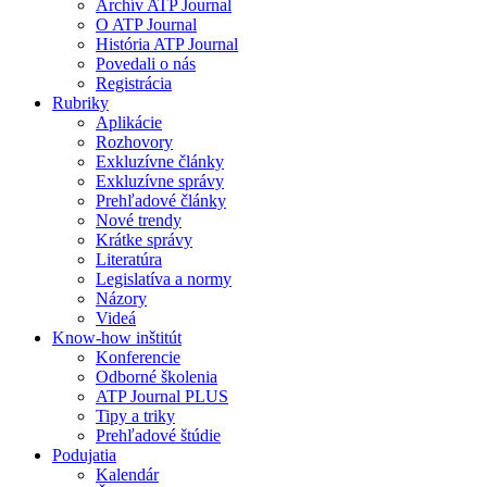
Archív ATP Journal
O ATP Journal
História ATP Journal
Povedali o nás
Registrácia
Rubriky
Aplikácie
Rozhovory
Exkluzívne články
Exkluzívne správy
Prehľadové články
Nové trendy
Krátke správy
Literatúra
Legislatíva a normy
Názory
Videá
Know-how inštitút
Konferencie
Odborné školenia
ATP Journal PLUS
Tipy a triky
Prehľadové štúdie
Podujatia
Kalendár