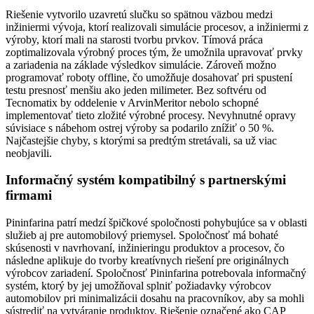
Riešenie vytvorilo uzavretú slučku so spätnou väzbou medzi
inžiniermi vývoja, ktorí realizovali simulácie procesov, a inžiniermi z
výroby, ktorí mali na starosti tvorbu prvkov. Tímová práca
zoptimalizovala výrobný proces tým, že umožnila upravovať prvky
a zariadenia na základe výsledkov simulácie. Zároveň možno
programovať roboty offline, čo umožňuje dosahovať pri spustení
testu presnosť menšiu ako jeden milimeter. Bez softvéru od
Tecnomatix by oddelenie v ArvinMeritor nebolo schopné
implementovať tieto zložité výrobné procesy. Nevyhnutné opravy
súvisiace s nábehom ostrej výroby sa podarilo znížiť o 50 %.
Najčastejšie chyby, s ktorými sa predtým stretávali, sa už viac
neobjavili.
Informačný systém kompatibilný s partnerskými
firmami
Pininfarina patrí medzí špičkové spoločnosti pohybujúce sa v oblasti
služieb aj pre automobilový priemysel. Spoločnosť má bohaté
skúsenosti v navrhovaní, inžinieringu produktov a procesov, čo
následne aplikuje do tvorby kreatívnych riešení pre originálnych
výrobcov zariadení. Spoločnosť Pininfarina potrebovala informačný
systém, ktorý by jej umožňoval splniť požiadavky výrobcov
automobilov pri minimalizácii dosahu na pracovníkov, aby sa mohli
sústrediť na vytváranie produktov. Riešenie označené ako CAP