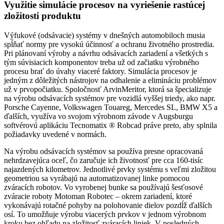
Využitie simulácie procesov na vyriešenie rastúcej
zložitosti produktu
Výfukové (odsávacie) systémy v dnešných automobiloch musia
spĺňať normy pre vysokú účinnosť a ochranu životného prostredia.
Pri plánovaní výroby a návrhu odsávacích zariadení a všetkých s
tým súvisiacich komponentov treba už od začiatku výrobného
procesu brať do úvahy viaceré faktory. Simulácia procesov je
jedným z dôležitých nástrojov na odhalenie a elimináciu problémov
už v prvopočiatku. Spoločnosť ArvinMeritor, ktorá sa špecializuje
na výrobu odsávacích systémov pre vozidlá vyššej triedy, ako napr.
Porsche Cayenne, Volkswagen Touareg, Mercedes SL, BMW X5 a
ďalších, využíva vo svojom výrobnom závode v Augsburgu
softvérovú aplikáciu Tecnomatix ® Robcad práve preto, aby splnila
požiadavky uvedené v normách.
Na výrobu odsávacích systémov sa používa presne opracovaná
nehrdzavejúca oceľ, čo zaručuje ich životnosť pre cca 160-tisíc
najazdených kilometrov. Jednotlivé prvky systému s veľmi zložitou
geometriou sa vyrábajú na automatizovanej linke pomocou
zváracích robotov. Vo vyrobenej bunke sa používajú šesťosové
zváracie roboty Motoman Robotec – okrem zariadení, ktoré
vykonávajú rotačné pohyby na polohovanie dielov pozdĺž ďalších
osí. To umožňuje výrobu viacerých prvkov v jednom výrobnom
kroku bez ohľadu na zložitosť zváracích liniek. V posledných