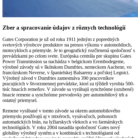
Zber a spracovanie údajov z rôznych technológií
Gates Corporation je už od roku 1911 jedným z popredných
svetových výrobcov produktov na prenos výkonu v automobiloch,
motocykloch a priemysle. Je to geografický rozčlenená spoločnosť s
prevádzkami po celom svete. Európska centrála pre skupinu Gates
Power Transmission sa nachádza v belgickom Erembodegeme,
výrobné závody sú v škótskom Dumfries, nemeckom Aachene, vo
francúzskom Neverse, v španielskej Balsareny a poľskej Legnici.
Výrobný závod v Dumfries zamestnáva 390 pracovníkov
pracujúcich v štvorzmennej prevádzke, ktorí za týždeň vyrobia 500-
tisíc hnacích remeňov. V závode sa vyrábajú synchrónne (ozubené)
hnacie remene a synchrónne prevodovky pre automobilový trh a
ostatný priemysel.
Remene vyrábané v tomto závode sa okrem automobilového
priemyslu používajú aj v mixéroch, vysávačoch, pohonoch
automatických brán, na lyžiarskych vlekoch a vo farmárskych
technológiách. V roku 2004 nasadila spoločnosť Gates nový
globálny výrobný systém a v kombinácii s technológiami od