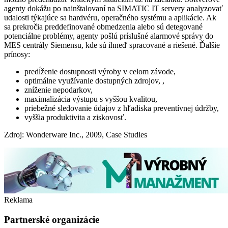
agenty dokážu po nainštalovaní na SIMATIC IT servery analyzovať
udalosti týkajúce sa hardvéru, operačného systému a aplikácie. Ak
sa prekročia preddefinované obmedzenia alebo sú detegované
potenciálne problémy, agenty pošlú príslušné alarmové správy do
MES centrály Siemensu, kde sú ihneď spracované a riešené. Ďalšie
prínosy:
predĺženie dostupnosti výroby v celom závode,
optimálne využívanie dostupných zdrojov, ,
zníženie nepodarkov,
maximalizácia výstupu s vyššou kvalitou,
priebežné sledovanie údajov z hľadiska preventívnej údržby,
vyššia produktivita a ziskovosť.
Zdroj: Wonderware Inc., 2009, Case Studies
Reklama
Partnerské organizácie