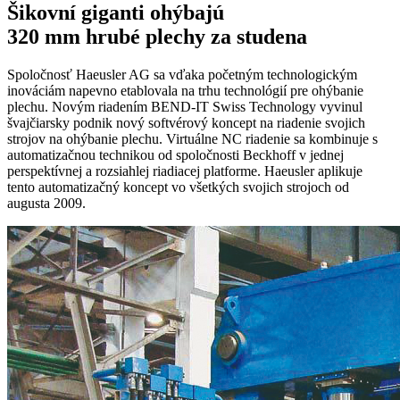
Šikovní giganti ohýbajú
320 mm hrubé plechy za studena
Spoločnosť Haeusler AG sa vďaka početným technologickým
inováciám napevno etablovala na trhu technológií pre ohýbanie
plechu. Novým riadením BEND-IT Swiss Technology vyvinul
švajčiarsky podnik nový softvérový koncept na riadenie svojich
strojov na ohýbanie plechu. Virtuálne NC riadenie sa kombinuje s
automatizačnou technikou od spoločnosti Beckhoff v jednej
perspektívnej a rozsiahlej riadiacej platforme. Haeusler aplikuje
tento automatizačný koncept vo všetkých svojich strojoch od
augusta 2009.