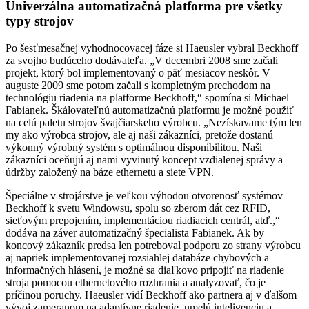
Univerzálna automatizačná platforma pre všetky
typy strojov
Po šesťmesačnej vyhodnocovacej fáze si Haeusler vybral Beckhoff
za svojho budúceho dodávateľa. „V decembri 2008 sme začali
projekt, ktorý bol implementovaný o päť mesiacov neskôr. V
auguste 2009 sme potom začali s kompletným prechodom na
technológiu riadenia na platforme Beckhoff,“ spomína si Michael
Fabianek. Škálovateľnú automatizačnú platformu je možné použiť
na celú ­paletu strojov švajčiarskeho výrobcu. „Nezískavame tým len
my ako výrobca strojov, ale aj naši zákazníci, pretože dostanú
výkonný ­výrobný systém s optimálnou disponibilitou. Naši
zákazníci oceňujú aj nami vyvinutý koncept vzdialenej správy a
údržby založený na báze ethernetu a siete VPN.
Špeciálne v strojárstve je veľkou výhodou otvorenosť systémov
Beckhoff k svetu Windowsu, spolu so zberom dát cez RFID,
sieťovým prepojením, implementáciou riadiacich centrál, atď.,“
dodáva na záver automatizačný špecialista Fabianek. Ak by
koncový zákazník predsa len potreboval podporu zo strany výrobcu
aj napriek implementovanej rozsiahlej databáze chybových a
informačných hlásení, je možné sa diaľkovo pripojiť na riadenie
stroja pomocou ethernetového rozhrania a analyzovať, čo je
príčinou poruchy. Haeusler vidí Beckhoff ako partnera aj v ďalšom
vývoj zameranom na adaptívne riadenie, umelú inteligenciu a