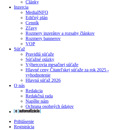
Články
Inzercia
MediaINFO
Edičný plán
Cenník
Zľavy
Rozmery inzerátov a rozsahy článkov
Rozmery bannerov
VOP
Súťaž
Pravidlá súťaže
Súťažné otázky
Výhercovia mesačnej súťaže
Hlavné ceny Čitateľskej súťaže za rok 2025 -
vyhodnotenie
Hlavná súťaž 2026
O nás
Redakcia
Redakčná rada
Napíšte nám
Ochrana osobných údajov
Prihlásenie
Registrácia