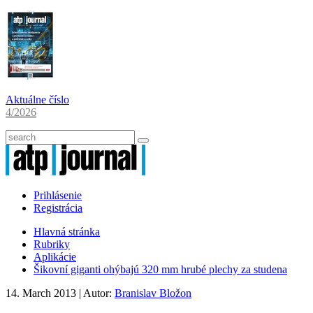
Aktuálne číslo
4/2026
Prihlásenie
Registrácia
Hlavná stránka
Rubriky
Aplikácie
Šikovní giganti ohýbajú 320 mm hrubé plechy za studena
14. March 2013
| Autor:
Branislav Bložon