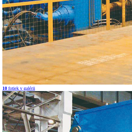
10
fotiek v galérii