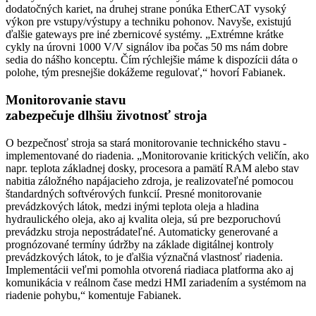
dodatočných kariet, na druhej strane ponúka EtherCAT vysoký
výkon pre vstupy/výstupy a techniku pohonov. Navyše, existujú
ďalšie gateways pre iné zbernicové systémy. „Extrémne krátke
cykly na úrovni 1000 V/V signálov iba počas 50 ms nám dobre
sedia do nášho konceptu. Čím rýchlejšie máme k dispozícii dáta o
polohe, tým presnejšie dokážeme regulovať,“ hovorí Fabianek.
Monitorovanie stavu
zabezpečuje dlhšiu životnosť stroja
O bezpečnosť stroja sa stará monitorovanie technického stavu ­
implementované do riadenia. „Monitorovanie kritických veličín, ako
napr. teplota základnej dosky, procesora a pamätí RAM alebo stav
nabitia záložného napájacieho zdroja, je realizovateľné pomocou
štandardných softvérových funkcií. Presné monitorovanie
prevádzkových látok, medzi inými teplota oleja a hladina
hydraulického oleja, ako aj kvalita oleja, sú pre bezporuchovú
prevádzku stroja nepostrádateľné. Automaticky generované a
prognózované termíny údržby na základe digitálnej kontroly
prevádzkových látok, to je ďalšia význačná vlastnosť riadenia.
Implementácii veľmi pomohla otvorená riadiaca platforma ako aj
komunikácia v reálnom čase medzi HMI zariadením a systémom na
riadenie pohybu,“ komentuje Fabianek.