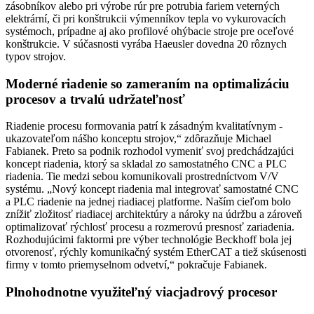
zásobníkov alebo pri výrobe rúr pre potrubia fariem veterných
elektrární, či pri konštrukcii výmenníkov tepla vo ­vykurovacích
systémoch, prípadne aj ako profilové ohýbacie stroje pre ­oceľové
konštrukcie. V súčasnosti vyrába Haeusler dovedna 20 ­rôznych
typov strojov.
Moderné riadenie so zameraním na optimalizáciu
procesov a trvalú udržateľnosť
Riadenie procesu formovania patrí k zásadným kvalitatívnym ­
ukazovateľom nášho konceptu strojov,“ zdôrazňuje Michael
Fabianek. Preto sa podnik rozhodol vymeniť svoj predchádzajúci
koncept riadenia, ktorý sa skladal zo samostatného CNC a PLC
riadenia. Tie medzi sebou komunikovali prostredníctvom V/V
systému. „Nový koncept riadenia mal integrovať samostatné CNC
a PLC riadenie na jednej riadiacej platforme. Naším cieľom bolo
znížiť zložitosť riadiacej architektúry a nároky na údržbu a zároveň
optimalizovať rýchlosť procesu a rozmerovú presnosť zariadenia.
Rozhodujúcimi faktormi pre výber technológie Beckhoff bola jej
otvorenosť, rýchly komunikačný systém EtherCAT a tiež skúsenosti
firmy v tomto priemyselnom odvetví,“ pokračuje Fabianek.
Plnohodnotne využiteľný viacjadrový procesor