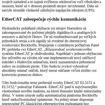
svojich zariadení a to najmä zvýšenou odolnosťou voči vibráciám a
otrasom, ktoré sú v drsnom prostredí strojov nevyhnutné. Dáta sú
navyše neustále chránené záložným napájacím zdrojom (UPS).
EtherCAT zabezpečuje rýchlu komunikáciu
Hydraulicky poháňané ohýbacie osi strojov Haeusleru sú
zakomponované do početnej plejády digitálnych a analógových
senzorov a akčných členov. Tie sú rozdistribuované po veľkých
jednotkách stroja a ich signály sú zvedené do zbernicovej
svorkovnice Beckhoffu. Prepojenie s centrálnym počítačom Panel
PC prebieha cez EtherCAT. „Rôznorodosť svorkovnicového
systému EtherCAT je obdivuhodná. Napríklad v jednom ohýbacom
lise určeného na výrobu rúr sme implementovali nový otáčkový
enkóder s Hallovým snímačom, ktorý zaznamenáva prítomnosť
zubov na axiálnom pieste. Túto funkciu zvykol vykonávať
absolútny snímač otáčok, ktorý meral otáčanie veľmi zložito cez
konverziu pomocou diskov.
Túto funkcionalitu teraz preberajú svorky EtherCAT EL5151 a
EL5152,“ pokračuje Fabianek. EtherCAT patrí k najvýraznejším
vlastnostiam nového riadenia, na ktorú Haeusler kladie mimoriadny
dôraz. V tomto zmysle ­našla automatizačná platforma Beckhoffu
hneď niekoľkonásobné uplatnenie. Na jednej strane disponuje
priemyselné PC klasickými ethernetovými rozhraniami bez