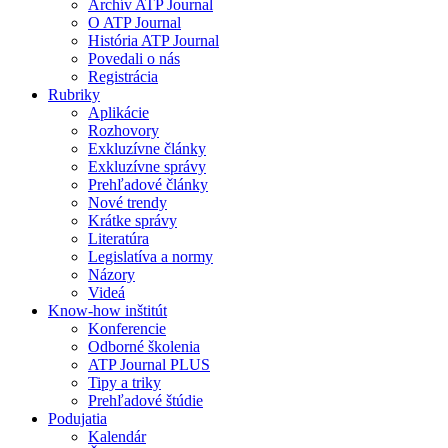
Archív ATP Journal
O ATP Journal
História ATP Journal
Povedali o nás
Registrácia
Rubriky
Aplikácie
Rozhovory
Exkluzívne články
Exkluzívne správy
Prehľadové články
Nové trendy
Krátke správy
Literatúra
Legislatíva a normy
Názory
Videá
Know-how inštitút
Konferencie
Odborné školenia
ATP Journal PLUS
Tipy a triky
Prehľadové štúdie
Podujatia
Kalendár