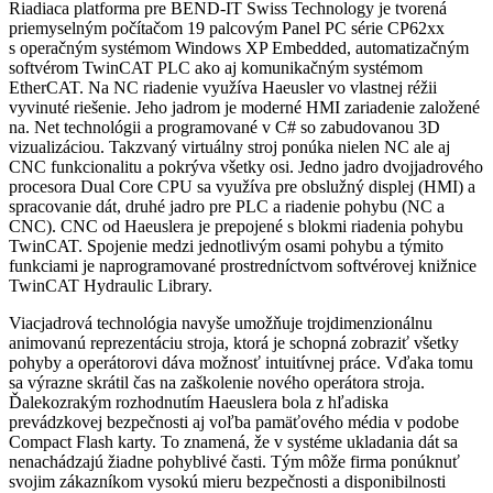
Riadiaca platforma pre BEND-IT Swiss Technology je tvorená
priemyselným počítačom 19 palcovým Panel PC série CP62xx
s operačným systémom Windows XP Embedded, automatizačným
softvérom TwinCAT PLC ako aj komunikačným systémom
EtherCAT. Na NC riadenie využíva Haeusler vo vlastnej réžii
vyvinuté riešenie. Jeho jadrom je moderné HMI zariadenie založené
na. Net technológii a programované v C# so zabudovanou 3D
vizualizáciou. Takzvaný virtuálny stroj ponúka nielen NC ale aj
CNC funkcionalitu a pokrýva všetky osi. Jedno jadro dvojjadrového
procesora Dual Core CPU sa využíva pre obslužný displej (HMI) a
spracovanie dát, druhé jadro pre PLC a riadenie pohybu (NC a
CNC). CNC od Haeuslera je prepojené s blokmi riadenia pohybu
TwinCAT. Spojenie medzi jednotlivým osami pohybu a týmito
funkciami je naprogramované prostredníctvom softvérovej knižnice
TwinCAT Hydraulic Library.
Viacjadrová technológia navyše umožňuje trojdimenzionálnu
animovanú reprezentáciu stroja, ktorá je schopná zobraziť všetky
pohyby a operátorovi dáva možnosť intuitívnej práce. Vďaka tomu
sa výrazne skrátil čas na zaškolenie nového operátora stroja.
Ďalekozrakým rozhodnutím Haeuslera bola z hľadiska
prevádzkovej bezpečnosti aj voľba pamäťového média v podobe
Compact Flash karty. To znamená, že v systéme ukladania dát sa
nenachádzajú žiadne pohyblivé časti. Tým môže firma ponúknuť
svojim zákazníkom vysokú mieru bezpečnosti a disponibilnosti