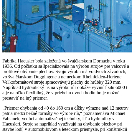
Fabrika Haeusler bola založená vo švajčiarskom Dornachu v roku
1936. Od počiatku sa špecializovala na výrobu strojov pre valcové a
profilové ohýbanie plechov. Svoju výrobu má vo dvoch závodoch,
vo švajčiarskom Duggingene a nemeckom Rheinfelden-Hertene.
Veľkoformátové stroje spracovávajú plechy do hrúbky 320 mm.
Napríklad hydraulický lis na výrobu rúr dokáže vyvinúť silu 6000 t
a je natoľko flexibilný, že v priebehu dvoch hodín ho je možné
prestaviť na iný priemer.
„Priemer ohýbania od 40 do 160 cm a dĺžky výrazne nad 12 metrov
patria medzi bežné formáty vo ­výrobe rúr,“ poznamenáva Michael
Fabianek, vedúci automatizačnej techniky, IT a hydrauliky v
Haeusleri. Stroje sa napríklad využívajú na ohýbanie plechov pri
stavbe lodí, v automobilovom a leteckom priemysle, pri konštrukcii