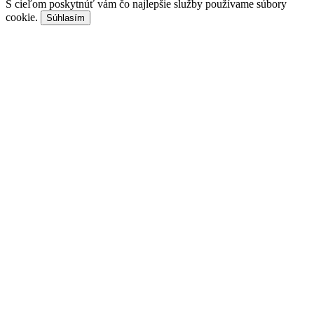
S cieľom poskytnúť vám čo najlepšie služby používame súbory
cookie.
Súhlasím