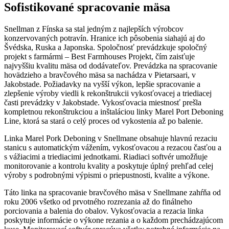
Sofistikované spracovanie mäsa
Snellman z Fínska sa stal jedným z najlepších výrobcov
konzervovaných potravín. Hranice ich pôsobenia siahajú aj do
Švédska, Ruska a Japonska. Spoločnosť prevádzkuje spoločný
projekt s farmármi – Best Farmhouses Projekt, čím zaisťuje
najvyššiu kvalitu mäsa od dodávateľov. Prevádzka na spracovanie
hovädzieho a bravčového mäsa sa nachádza v Pietarsaari, v
Jakobstade. Požiadavky na vyšší výkon, lepšie spracovanie a
zlepšenie výroby viedli k rekonštrukcii vykosťovacej a triediacej
časti prevádzky v Jakobstade. Vykosťovacia miestnosť prešla
kompletnou rekonštrukciou a inštaláciou linky Marel Port Deboning
Line, ktorá sa stará o celý proces od vykostenia až po balenie.
Linka Marel Pork Deboning v Snellmane obsahuje hlavnú rezaciu
stanicu s automatickým vážením, vykosťovacou a rezacou časťou a
s vážiacimi a triediacimi jednotkami. Riadiaci softvér umožňuje
monitorovanie a kontrolu kvality a poskytuje úplný prehľad celej
výroby s podrobnými výpismi o priepustnosti, kvalite a výkone.
Táto linka na spracovanie bravčového mäsa v Snellmane zahŕňa od
roku 2006 všetko od prvotného rozrezania až do finálneho
porciovania a balenia do obalov. Vykosťovacia a rezacia linka
poskytuje informácie o výkone rezania a o každom prechádzajúcom