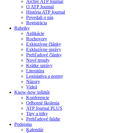
Archív ATP Journal
O ATP Journal
História ATP Journal
Povedali o nás
Registrácia
Rubriky
Aplikácie
Rozhovory
Exkluzívne články
Exkluzívne správy
Prehľadové články
Nové trendy
Krátke správy
Literatúra
Legislatíva a normy
Názory
Videá
Know-how inštitút
Konferencie
Odborné školenia
ATP Journal PLUS
Tipy a triky
Prehľadové štúdie
Podujatia
Kalendár