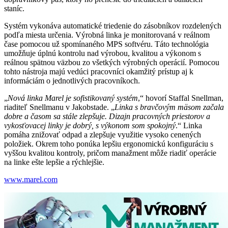
staníc.
Systém vykonáva automatické triedenie do zásobníkov rozdelených
podľa miesta určenia. Výrobná linka je monitorovaná v reálnom
čase pomocou už spomínaného MPS softvéru. Táto technológia
umožňuje úplnú kontrolu nad výrobou, kvalitou a výkonom s
reálnou spätnou väzbou zo všetkých výrobných operácií. Pomocou
tohto nástroja majú vedúci pracovníci okamžitý prístup aj k
informáciám o jednotlivých pracovníkoch.
„
Nová linka Marel je sofistikovaný systém
,“ hovorí Staffal Snellman,
riaditeľ Snellmanu v Jakobstade. „
Linka s bravčovým mäsom začala
dobre a časom sa stále zlepšuje. Dizajn pracovných priestorov a
vykosťovacej linky je dobrý, s výkonom som spokojný
.“ Linka
pomáha znižovať odpad a zlepšuje využitie vysoko cenených
položiek. Okrem toho ponúka lepšiu ergonomickú konfiguráciu s
vyššou kvalitou kontroly, pričom manažment môže riadiť operácie
na linke ešte lepšie a rýchlejšie.
www.marel.com