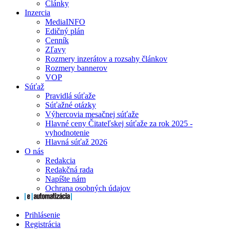
Články
Inzercia
MediaINFO
Edičný plán
Cenník
Zľavy
Rozmery inzerátov a rozsahy článkov
Rozmery bannerov
VOP
Súťaž
Pravidlá súťaže
Súťažné otázky
Výhercovia mesačnej súťaže
Hlavné ceny Čitateľskej súťaže za rok 2025 -
vyhodnotenie
Hlavná súťaž 2026
O nás
Redakcia
Redakčná rada
Napíšte nám
Ochrana osobných údajov
Prihlásenie
Registrácia