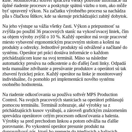
kuse. Monitorovací softvér spracúva všetky potrebné informácie na
úplné riadenie procesov a poskytuje spätnú väzbu o tom, ako môže
byť upravený výkon. Na začiatku výrobného procesu sa nachádza
píla s čítačkou štítkov, kde sa skenuje prichádzajúci zabitý dobytok.
Na jeho výstupe sa vážia všetky časti. Výkon a priepustnosť sa
zvýšila po použití 36 pracovných staníc na vykosťovacej liniek, čím
sa objem výroby zvýšil o 10 %. Každý operátor má svoje pracovné
miesto vybavené ergonomickým pracovným stolom a košmi na
produkty a odrezky. Jednotlivé produkty sú odvážené a načítané do
systému. Operátor pri práci dostáva informácie o každom
prichádzajúcom kuse na svoj terminál. Mäso sa následne
automaticky presúva na odkostenie a do ďalšej časti linky. Odpadá
teda manuálne zdvíhanie a presúvanie produktov a operátori sú tak
zbavení fyzickej práce. Každý operátor na linke je monitorovaný
individuálne, čo pomohlo pri implementácii nového systému
osobného hodnotenia.
Na riadenie odkosťovania sa používa softvér MPS Production
Control. Na svojich pracovných staniciach sa operátori prihlasujú
pomocou terminálu. Terminál zobrazuje, aké výrobky sa z
prichádzajúcich kusov vyrábajú, a zároveň grafickým znázornením
sprevádza operátorov celým procesom odkosťovania a balenia.
Výrobky sa pred prechodom linkou a potom odvážia na ďalšie
porovnanie. Po vykostení operátor presunie produkt na
dopravníkový pás, ktorý ho prenesie do triediacich a baliacich