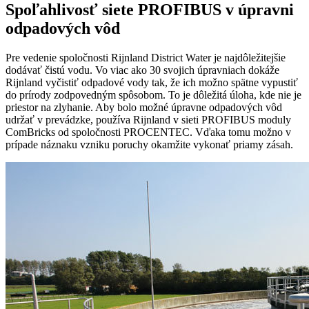
Spoľahlivosť siete PROFIBUS v úpravni
odpadových vôd
Pre vedenie spoločnosti Rijnland District Water je najdôležitejšie
dodávať čistú vodu. Vo viac ako 30 svojich úpravniach dokáže
Rijnland vyčistiť odpadové vody tak, že ich možno spätne vypustiť
do prírody zodpovedným spôsobom. To je dôležitá úloha, kde nie je
priestor na zlyhanie. Aby bolo možné úpravne odpadových vôd
udržať v prevádzke, používa Rijnland v sieti PROFIBUS moduly
ComBricks od spoločnosti PROCENTEC. Vďaka tomu možno v
prípade náznaku vzniku poruchy okamžite vykonať priamy zásah.