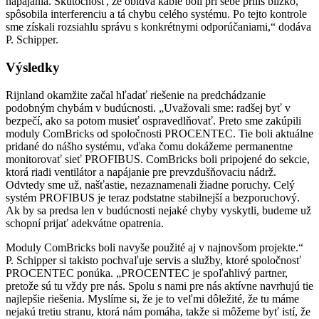
napájania. Skutočnosť, že obidva káble boli pri sebe príliš blízko,
spôsobila interferenciu a tá chybu celého systému. Po tejto kontrole
sme získali rozsiahlu správu s konkrétnymi odporúčaniami,“ dodáva
P. Schipper.
Výsledky
Rijnland okamžite začal hľadať riešenie na predchádzanie
podobným chybám v budúcnosti. „Uvažovali sme: radšej byť v
bezpečí, ako sa potom musieť ospravedlňovať. Preto sme zakúpili
moduly ComBricks od spoločnosti PROCENTEC. Tie boli aktuálne
pridané do nášho systému, vďaka čomu dokážeme permanentne
monitorovať sieť PROFIBUS. ComBricks boli pripojené do sekcie,
ktorá riadi ventilátor a napájanie pre prevzdušňovaciu nádrž.
Odvtedy sme už, našťastie, nezaznamenali žiadne poruchy. Celý
systém PROFIBUS je teraz podstatne stabilnejší a bezporuchový.
Ak by sa predsa len v budúcnosti nejaké chyby vyskytli, budeme už
schopní prijať adekvátne opatrenia.
Moduly ComBricks boli navyše použité aj v najnovšom projekte.“
P. Schipper si takisto pochvaľuje servis a služby, ktoré spoločnosť
PROCENTEC ponúka. „PROCENTEC je spoľahlivý partner,
pretože sú tu vždy pre nás. Spolu s nami pre nás aktívne navrhujú tie
najlepšie riešenia. Myslíme si, že je to veľmi dôležité, že tu máme
nejakú tretiu stranu, ktorá nám pomáha, takže si môžeme byť istí, že