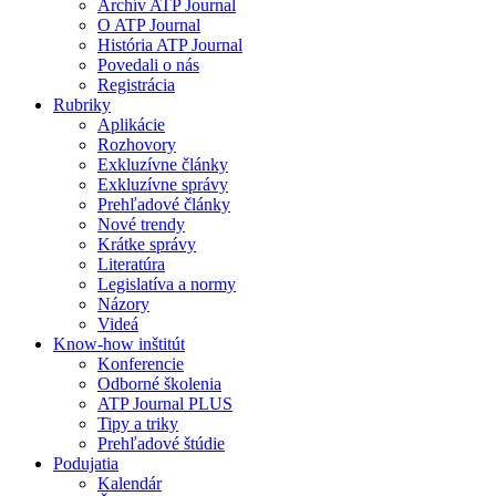
Archív ATP Journal
O ATP Journal
História ATP Journal
Povedali o nás
Registrácia
Rubriky
Aplikácie
Rozhovory
Exkluzívne články
Exkluzívne správy
Prehľadové články
Nové trendy
Krátke správy
Literatúra
Legislatíva a normy
Názory
Videá
Know-how inštitút
Konferencie
Odborné školenia
ATP Journal PLUS
Tipy a triky
Prehľadové štúdie
Podujatia
Kalendár