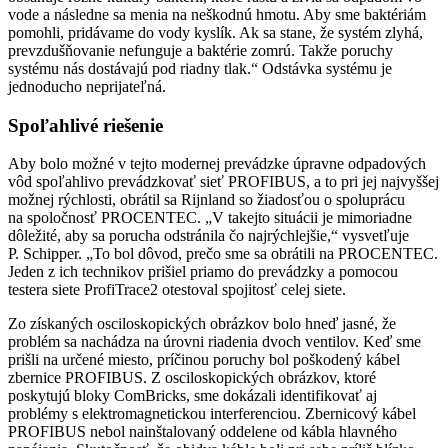
vode a následne sa menia na neškodnú hmotu. Aby sme baktériám
pomohli, pridávame do vody kyslík. Ak sa stane, že systém zlyhá,
prevzdušňovanie nefunguje a baktérie zomrú. Takže poruchy
systému nás dostávajú pod riadny tlak.“ Odstávka systému je
jednoducho neprijateľná.
Spoľahlivé riešenie
Aby bolo možné v tejto modernej prevádzke úpravne odpadových
vôd spoľahlivo prevádzkovať sieť PROFIBUS, a to pri jej najvyššej
možnej rýchlosti, obrátil sa Rijnland so žiadosťou o spoluprácu
na spoločnosť PROCENTEC. „V takejto situácii je mimoriadne
dôležité, aby sa porucha odstránila čo najrýchlejšie,“ vysvetľuje
P. Schipper. „To bol dôvod, prečo sme sa obrátili na PROCENTEC.
Jeden z ich technikov prišiel priamo do prevádzky a pomocou
testera siete ProfiTrace2 otestoval spojitosť celej siete.
Zo získaných osciloskopických obrázkov bolo hneď jasné, že
problém sa nachádza na úrovni riadenia dvoch ventilov. Keď sme
prišli na určené miesto, príčinou poruchy bol poškodený kábel
zbernice PROFIBUS. Z osciloskopických obrázkov, ktoré
poskytujú bloky ComBricks, sme dokázali identifikovať aj
problémy s elektromagnetickou interferenciou. Zbernicový kábel
PROFIBUS nebol nainštalovaný oddelene od kábla hlavného