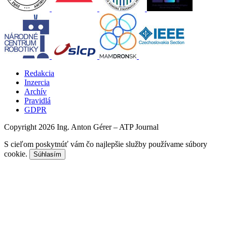
Redakcia
Inzercia
Archív
Pravidlá
GDPR
Copyright 2026 Ing. Anton Gérer – ATP Journal
S cieľom poskytnúť vám čo najlepšie služby používame súbory
cookie.
Súhlasím