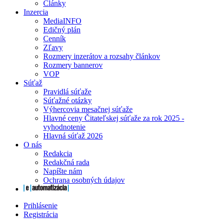
Články
Inzercia
MediaINFO
Edičný plán
Cenník
Zľavy
Rozmery inzerátov a rozsahy článkov
Rozmery bannerov
VOP
Súťaž
Pravidlá súťaže
Súťažné otázky
Výhercovia mesačnej súťaže
Hlavné ceny Čitateľskej súťaže za rok 2025 -
vyhodnotenie
Hlavná súťaž 2026
O nás
Redakcia
Redakčná rada
Napíšte nám
Ochrana osobných údajov
Prihlásenie
Registrácia