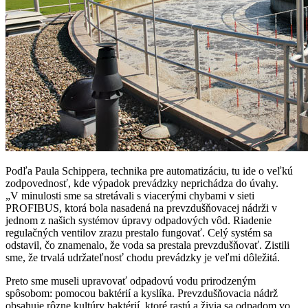
Podľa Paula Schippera, technika pre automatizáciu, tu ide o veľkú
zodpovednosť, kde výpadok prevádzky neprichádza do úvahy.
„V minulosti sme sa stretávali s viacerými chybami v sieti
PROFIBUS, ktorá bola nasadená na prevzdušňovacej nádrži v
jednom z našich systémov úpravy odpadových vôd. Riadenie
regulačných ventilov zrazu prestalo fungovať. Celý systém sa
odstavil, čo znamenalo, že voda sa prestala prevzdušňovať. Zistili
sme, že trvalá udržateľnosť chodu prevádzky je veľmi dôležitá.
Preto sme museli upravovať odpadovú vodu prirodzeným
spôsobom: pomocou baktérií a kyslíka. Prevzdušňovacia nádrž
obsahuje rôzne kultúry baktérií, ktoré rastú a živia sa odpadom vo