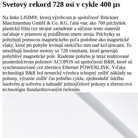
Svetový rekord 728 osí v cykle 400 μs
Na linke LISIM®, ktorej výrobcom je spoločnosť Brückner
Maschinenbau GmbH & Co. KG, ťahá viac ako 700 príchytiek
plastickú fóliu cez strojné zariadenie a súčasne tento materiál
naťahuje v priamom aj pozdĺžnom smere stroja. Príchytky sa
pohybujú pomocou magnetického poľa podobne ako magnetické
vlaky, ktoré pri pohybe levitujú niekoľko mm nad koľajnicami. To
umožňujú lineárne motory so 728 vinutiami, ktoré generujú
pohyblivé magnetické pole. Riadenie pohybu je teraz realizované
prostredníctvom pohonov ACOPOS od spoločnosti B&R, ktoré sú
synchronizované cez zbernicu Ethernet POWERLINK. Vďaka
technológii B&R bol nemecký výrobca schopný znížiť náklady na
pohony, výrazne znížiť čas jedného cyklu, zjednodušiť údržbu
hardvéru aj softvéru a nahradiť jednoúčelové pohony a zbernicovú
technológiu štandardizovaným riešením.