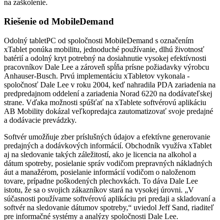
na zaškolenie.
Riešenie od MobileDemand
Odolný tabletPC od spoločnosti MobileDemand s označením
xTablet ponúka mobilitu, jednoduché používanie, dlhú životnosť
batérií a odolný kryt potrebný na dosiahnutie vysokej efektívnosti
pracovníkov Dale Lee a zároveň spĺňa prísne požiadavky výrobcu
Anhauser-Busch. Prvú implementáciu xTabletov vykonala ­
spoločnosť Dale Lee v roku 2004, keď nahradila PDA zariadenia na
predpredajnom oddelení a zariadenia Norad 6220 na dodávateľskej
strane. Vďaka možnosti spúšťať na xTablete softvérovú aplikáciu
AB Mobility dokázal veľkopredajca zautomatizovať svoje predajné
a dodávacie prevádzky.
Softvér umožňuje zber príslušných údajov a efektívne generovanie
predajných a dodávkových informácií. Obchodník využíva xTablet
aj na sledovanie takých záležitostí, ako je licencia na alkohol a
dátum spotreby, posielanie správ vodičom prepravných nákladných
áut a manažérom, posielanie informácií vodičom o naloženom
tovare, prípadne poškodených plechovkách. To dáva Dale Lee
istotu, že sa o svojich zákazníkov stará na vysokej úrovni. „V
súčasnosti používame softvérovú aplikáciu pri predaji a skladovaní a
softvér na sledovanie dátumov spotreby,“ uviedol Jeff Sand, riaditeľ
pre informačné systémy a analýzy spoločnosti Dale Lee.