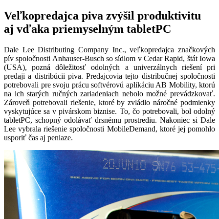
Veľkopredajca piva zvýšil produktivitu
aj vďaka priemyselným tabletPC
Dale Lee Distributing Company Inc., veľkopredajca značkových
pív spoločnosti Anhauser-Busch so sídlom v Cedar Rapid, štát Iowa
(USA), pozná dôležitosť odolných a univerzálnych riešení pri
predaji a distribúcii piva. Predajcovia tejto distribučnej spoločnosti
potrebovali pre svoju prácu softvérovú aplikáciu AB Mobility, ktorú
na ich starých ručných zariadeniach nebolo možné prevádzkovať.
Zároveň potrebovali riešenie, ktoré by zvládlo náročné podmienky
vyskytujúce sa v pivárskom biznise. To, čo potrebovali, bol odolný
tabletPC, schopný odolávať drsnému prostrediu. Nakoniec si Dale
Lee vybrala riešenie spoločnosti MobileDemand, ktoré jej pomohlo
usporiť čas aj peniaze.