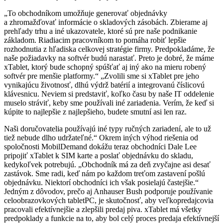
„To obchodníkom umožňuje generovať objednávky
a zhromažďovať informácie o skladových zásobách. Zbierame aj
prehľady trhu a iné ukazovatele, ktoré sú pre naše podnikanie
základom. Riadiacim pracovníkom to pomáha robiť lepšie
rozhodnutia z hľadiska celkovej stratégie firmy. Predpokladáme, že
naše požiadavky na softvér budú narastať. Preto je dobré, že máme
xTablet, ktorý bude schopný spúšťať aj iný ako na mieru robený
softvér pre menšie platformy.“ „Zvolili sme si xTablet pre jeho
vynikajúcu životnosť, dlhú výdrž batérií a integrovanú číslicovú
klávesnicu. Neviem si predstaviť, koľko času by naše IT oddelenie
muselo stráviť, keby sme používali iné zariadenia. Verím, že keď si
kúpite to najlepšie z najlepšieho, budete smutní asi len raz.
Naši doručovatelia používajú iné typy ručných zariadení, ale to už
tiež nebude dlho udržateľné.“ Okrem iných výhod riešenia od
spoločnosti MobilDemand dokážu teraz obchodníci Dale Lee
pripojiť xTablet k SIM karte a poslať objednávku do skladu,
kedykoľvek potrebujú. „Obchodník má za deň zvyčajne asi desať
zastávok. Sme radi, keď nám po každom treťom zastavení pošlú
objednávku. Niektorí ­obchodníci ich však posielajú častejšie.“
Jedným z dôvodov, prečo aj Anhauser Bush podporuje používanie
celoobrazovkových tabletPC, je skutočnosť, aby veľkopredajcovia
pracovali efektívnejšie a zlepšili predaj piva. xTablet má všetky
predpoklady a funkcie na to, aby bol celý proces predaja efektívnejší