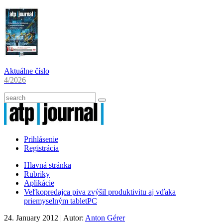
Aktuálne číslo
4/2026
Prihlásenie
Registrácia
Hlavná stránka
Rubriky
Aplikácie
Veľkopredajca piva zvýšil produktivitu aj vďaka
priemyselným tabletPC
24. January 2012
| Autor:
Anton Gérer