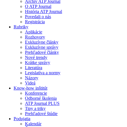
Archív ATP Journal
O ATP Journal
História ATP Journal
Povedali o nás
Registrácia
Rubriky
Aplikácie
Rozhovory
Exkluzívne články
Exkluzívne správy
Prehľadové články
Nové trendy
Krátke správy
Literatúra
Legislatíva a normy
Názory
Videá
Know-how inštitút
Konferencie
Odborné školenia
ATP Journal PLUS
Tipy a triky
Prehľadové štúdie
Podujatia
Kalendár