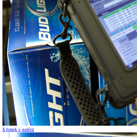
5
fotiek v galérii