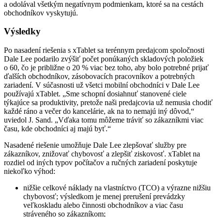
a odolával všetkým negatívnym podmienkam, ktoré sa na cestách
obchodníkov vyskytujú.
Výsledky
Po nasadení riešenia s xTablet sa terénnym predajcom spoločnosti
Dale Lee podarilo zvýšiť počet ponúkaných skladových položiek
o 60, čo je približne o 20 % viac bez toho, aby bolo potrebné prijať
ďalších obchodníkov, zásobovacích pracovníkov a potrebných
zariadení. V súčasnosti už všetci mobilní obchodníci v Dale Lee
používajú xTablet. „Sme schopní dosiahnuť stanovené ciele
týkajúce sa produktivity, pretože naši predajcovia už nemusia chodiť
každé ráno a večer do kancelárie, ak na to nemajú iný dôvod,“
uviedol J. Sand. „Vďaka tomu môžeme tráviť so zákazníkmi viac
času, kde obchodníci aj majú byť.“
Nasadené riešenie umožňuje Dale Lee zlepšovať služby pre
zákazníkov, znižovať chybovosť a zlepšiť ziskovosť. xTablet na
rozdiel od iných typov počítačov a ručných zariadení poskytuje
niekoľko výhod:
nižšie celkové náklady na vlastníctvo (TCO) a výrazne nižšiu
chybovosť; výsledkom je menej prerušení prevádzky
veľkoskladu alebo činnosti obchodníkov a viac času
stráveného so zákazníkom;