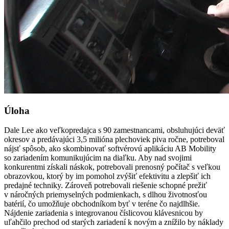
Úloha
Dale Lee ako veľkopredajca s 90 zamestnancami, obsluhujúci deväť
okresov a predávajúci 3,5 milióna plechoviek piva ročne, potreboval
nájsť spôsob, ako skombinovať softvérovú aplikáciu AB Mobility
so zariadením komunikujúcim na diaľku. Aby nad svojimi
konkurentmi získali náskok, potrebovali prenosný ­počítač s veľkou
obrazovkou, ktorý by im pomohol zvýšiť efektivitu a zlepšiť ich
predajné techniky. Zároveň potrebovali riešenie schopné prežiť
v náročných priemyselných podmienkach, s dlhou životnosťou
batérií, čo umožňuje obchodníkom byť v teréne čo najdlhšie.
Nájdenie zariadenia s integrovanou číslicovou klávesnicou by
uľahčilo prechod od starých zariadení k novým a znížilo by náklady