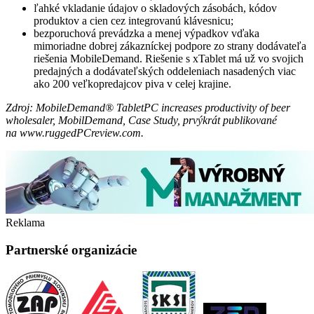
ľahké vkladanie údajov o skladových zásobách, kódov
produktov a cien cez integrovanú klávesnicu;
bezporuchová prevádzka a menej výpadkov vďaka
mimoriadne dobrej zákazníckej podpore zo strany dodávateľa
riešenia MobileDemand. Riešenie s xTablet má už vo svojich
predajných a dodávateľských oddeleniach nasadených viac
ako 200 veľkopredajcov piva v celej krajine.
Zdroj: MobileDemand® TabletPC increases productivity of beer
wholesaler, MobilDemand, Case Study, prvýkrát publikované
na www.ruggedPCreview.com.
Reklama
Partnerské organizácie