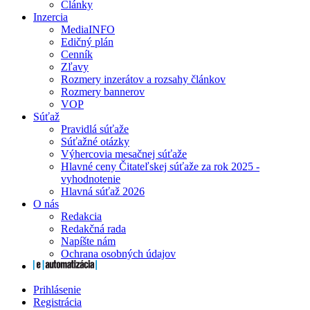
Články
Inzercia
MediaINFO
Edičný plán
Cenník
Zľavy
Rozmery inzerátov a rozsahy článkov
Rozmery bannerov
VOP
Súťaž
Pravidlá súťaže
Súťažné otázky
Výhercovia mesačnej súťaže
Hlavné ceny Čitateľskej súťaže za rok 2025 -
vyhodnotenie
Hlavná súťaž 2026
O nás
Redakcia
Redakčná rada
Napíšte nám
Ochrana osobných údajov
Prihlásenie
Registrácia