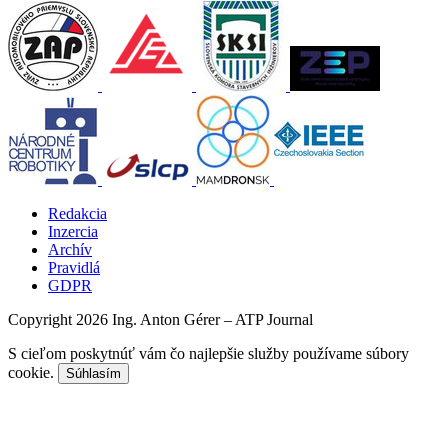
Redakcia
Inzercia
Archív
Pravidlá
GDPR
Copyright 2026 Ing. Anton Gérer – ATP Journal
S cieľom poskytnúť vám čo najlepšie služby používame súbory
cookie.
Súhlasím