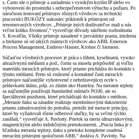
s. Často ide o prístroje a zariadenia s vysokým krytím IP alebo vo
vyhotovení do prostredia s nebezpečenstvom výbuchu a požiaru. Po
náročnom testovaní prístrojov rôznych výrobcov sa technickí
pracovníci BUKÓZY nakoniec priklonili k prístrojom od
renomovaných výrobcov. „Prístroje iných dodávateľov mali u nás
veľmi krátku životnosť,“ vysvetľuje dôvody takéhoto rozhodnutia
S. Kovalčin. Všetky prístroje nasadené v prevádzke prania, triedenia
a bieliarne sú od takých známych výrobcov ako ABB, Emerson
Process Management, Endress+Hauser, Krohne či Siemens.
Súčasťou výrobných procesov je práca s lúhmi, kyselinami, vysoko
abrazívnymi médiami a pod., čomu sa musela prispôsobiť aj voľba
materiálu meracích prístrojov, ktorý priamo prichádza do kontaktu s
týmito médiami. Preto sú vnútorné a kontaktné časti meracích
prístrojov najčastejšie vyhotovené z nehrdzavejúcej ocele s
prídavkami titánu, príp. zo zliatin ako Hasteloy. Na meranie teploty
sa najčastejšie používajú štandardné snímače Pt100, ale so
špeciálnymi puzdrami, ktoré prichádzajú do kontaktu s médiom.
„Meranie tlaku sa zásadne realizuje membránovými tlakomermi
priamo zabudovanými do potrubia, pretože iné meracie princípy,
ktoré by vyžadovali rôzne odberové slučky, by sa veľmi rýchlo
zanášali,“ vysvetľuje A. Pavlotty. Prietok sa meria ultrazvukovými,
magnetickými alebo indukčnými prietokomermi. „Pracia linka je z
hľadiska merania teploty, tlaku a prietoku kompletne osadená
meracími prístrojmi spoločnosti ABB,“ dodáva A. Pavlotty. Na