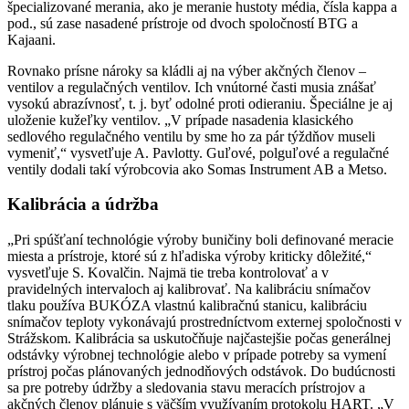
špecializované merania, ako je meranie hustoty média, čísla kappa a
pod., sú zase nasadené prístroje od dvoch spoločností BTG a
Kajaani.
Rovnako prísne nároky sa kládli aj na výber akčných členov –
ventilov a regulačných ventilov. Ich vnútorné časti musia znášať
vysokú abrazívnosť, t. j. byť odolné proti odieraniu. Špeciálne je aj
uloženie kužeľky ventilov. „V prípade nasadenia klasického
sedlového regulačného ventilu by sme ho za pár týždňov museli
vymeniť,“ vysvetľuje A. Pavlotty. Guľové, polguľové a regulačné
ventily dodali takí výrobcovia ako Somas Instrument AB a Metso.
Kalibrácia a údržba
„Pri spúšťaní technológie výroby buničiny boli definované meracie
miesta a prístroje, ktoré sú z hľadiska výroby kriticky dôležité,“
vysvetľuje S. Kovalčin. Najmä tie treba kontrolovať a v
pravidelných intervaloch aj kalibrovať. Na kalibráciu snímačov
tlaku používa BUKÓZA vlastnú kalibračnú stanicu, kalibráciu
snímačov teploty vykonávajú prostredníctvom externej spoločnosti v
Strážskom. Kalibrácia sa uskutočňuje najčastejšie počas generálnej
odstávky výrobnej technológie alebo v prípade potreby sa vymení
prístroj počas plánovaných jednodňových odstávok. Do budúcnosti
sa pre potreby údržby a sledovania stavu meracích prístrojov a
akčných členov plánuje s väčším využívaním protokolu HART. „V