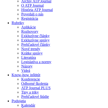
Archív ATP Journal
O ATP Journal
História ATP Journal
Povedali o nás
Registrácia
Rubriky
Aplikácie
Rozhovory
Exkluzívne články
Exkluzívne správy
Prehľadové články
Nové trendy
Krátke správy
Literatúra
Legislatíva a normy
Názory
Videá
Know-how inštitút
Konferencie
Odborné školenia
ATP Journal PLUS
Tipy a triky
Prehľadové štúdie
Podujatia
Kalendár