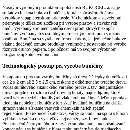
Nosným výrobným produktom spoločnosti BUKOCEL, a. s., je
sulfátová bielená buková buničina, ktorá je súčasťou finálnych
výrobkov v papierenskom priemysle. V chemickom a stavebnom
priemysle je dôležitou zložkou pri výrobe plastov a stavebných
hmôt. Vyrábaný sortiment zahŕňa osem produktových skupín
buničiny vyrábaných s osobitným procesným prístupom s rôznou
kvalitou. Buničina sa vyrába vo forme hárkov, jej jedinečné bukové
vlákna dodávajú tomuto produktu výnimočné postavenie pri výrobe
rôznych druhov papiera. Spoločnosť má vo svojom výrobnom
programe aj kotúčovú buničinu.
Technologický postup pri výrobe buničiny
Vstupom do procesu výroby buničiny sú drevné štiepky do veľkosti
cca 2 x 2 cm až 2,5 x 2,5 cm, získané z odkôrneného tvrdého dreva.
Počas sulfátového alkalického varného procesu, tzv. delignifikácie
dreva, prejde do roztoku časť drevnej hmoty, najmä lignín, ktorý
tvoril väzby medzi jednotlivými vláknami buničiny. Cieľom prania a
triedenia nebielenej buničiny je získať kvalitnú buničinu na ďalšie
spracovanie a získanie varných chemikálií na ich spätnú
regeneráciu. Po ukončení sulfátovej várky sa buničina spolu s lúhom
vyfúkne z varáka do vystreľovacej nádrže, tzv. blow tanku.
Po nariedení čiernym lúhom z prvého stupňa prania na požadovanú
koncentráciu sa buničina z blow tanku prečerpáva do triediaceho