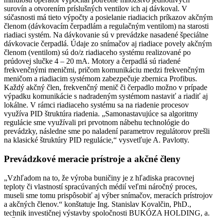
surovín a otvorením príslušných ventilov ich aj dávkoval. V
súčasnosti má tieto výpočty a posielanie riadiacich príkazov akčným
členom (dávkovacím čerpadlám a regulačným ventilom) na starosti
riadiaci systém. Na dávkovanie sú v prevádzke nasadené špeciálne
dávkovacie čerpadlá. Údaje zo snímačov aj riadiace povely akčným
členom (ventilom) sú do/z riadiaceho systému realizované po
prúdovej slučke 4 – 20 mA. Motory a čerpadlá sú riadené
frekvenčnými meničmi, pričom komunikáciu medzi frekvenčným
meničom a riadiacim systémom zabezpečuje zbernica Profibus.
Každý akčný člen, frekvenčný menič či čerpadlo možno v prípade
výpadku komunikácie s nadradeným systémom nastaviť a riadiť aj
lokálne. V rámci riadiaceho systému sa na riadenie procesov
využíva PID štruktúra riadenia. „Samonastavujúce sa algoritmy
regulácie sme využívali pri prvotnom nábehu technológie do
prevádzky, následne sme po naladení parametrov regulátorov prešli
na klasické štruktúry PID regulácie,“ vysvetľuje A. Pavlotty.
Prevádzkové meracie prístroje a akčné členy
„Vzhľadom na to, že výroba buničiny je z hľadiska pracovnej
teploty či vlastností spracúvaných médií veľmi náročný proces,
museli sme tomu prispôsobiť aj výber snímačov, meracích prístrojov
a akčných členov.“ konštatuje Ing. Stanislav Kovalčin, PhD.,
technik investičnej výstavby spoločnosti BUKÓZA HOLDING, a.