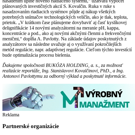
nasadením úplne nového riadiaceho systému,“ uzatvára výpočet
plánovaných investičných akcií S. Kovalčin. Ruka v ruke s
nasadzovaním riadiacich systémov pôjde aj nákup všetkých
potrebných snímačov technologických veličín, ako je tlak, teplota,
prietok. „V krátkom čase plánujeme dovybaviť aj časť kyslíkovej
delignifikácie 14 novými analyzátormi na meranie pH, kappa,
koncentrácie a pod., ako aj novými akčnými členmi a frekvenčnými
meničmi,“ dopĺňa A. Pavlotty. Na základe údajov poskytnutých z
analyzátorov sa následne uvažuje aj o využívaní pokročilejších
metód regulácie, napr. adaptívnej regulácie. Cieľom týchto investícií
bude optimalizácia procesu bielenia.
Ďakujeme spoločnosti BUKÓZA HOLDING, a. s., za možnosť
realizácie reportáže, Ing. Stanislavovi Kovalčinovi, PhD., a Ing.
Antonovi Pavlottymu za odborný výklad a poskytnuté informácie.
Reklama
Partnerské organizácie