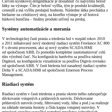
Cieľom kyslíkovej delignifikácie je dosiahnuť čo najvyššiu belosť
látky na výstupe. Čím je belosť vyššia, tým je produkt kvalitnejší,
cennejší a má vyššiu predajnú hodnotu. Následne látka prechádza z
bieliarne na celulózový stroj, na ktorého výstupe je už hotová
hárková buničina – finálny produkt určený na predaj.
Systémy automatizácie a merania
V technologickej časti prania a triedenia bol v rozpätí rokov 2010
a 2011 inštalovaný nový moderný riadiaci systém Freelance AC 800
F s dvomi procesormi, ako aj nový systém SCADA/HMI
od spoločnosti ABB, čo pomohlo kompletne zautomatizovať celú
túto výrobnú časť. Na konfiguráciu hardvéru sa používa nástroj
Digitool, na konfiguráciu vizualizácie sa používa Digivis rovnako
od spoločnosti ABB. V časti bielenia bol nasadený riadiaci systém
Delta V a SCADA/HMI od spoločnosti Emerson Process
Management.
Riadiaci systém
Riadiaci systém v časti triedenia a prania okrem iného zabezpečuje
dávkovanie vstupných a prídavných surovín. Dávkovanie
prídavných surovín (vody, filtrovanej vody, lúhu a pod.) sa realizuje
na základe merania hustoty a čísla kappa vstupnej suroviny. V
minulosti operátor vypočítal potrebné množstvo jednotlivých