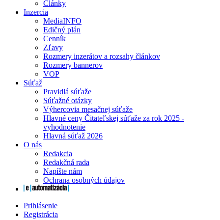
Články
Inzercia
MediaINFO
Edičný plán
Cenník
Zľavy
Rozmery inzerátov a rozsahy článkov
Rozmery bannerov
VOP
Súťaž
Pravidlá súťaže
Súťažné otázky
Výhercovia mesačnej súťaže
Hlavné ceny Čitateľskej súťaže za rok 2025 -
vyhodnotenie
Hlavná súťaž 2026
O nás
Redakcia
Redakčná rada
Napíšte nám
Ochrana osobných údajov
Prihlásenie
Registrácia