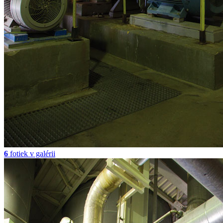
6
fotiek v galérii