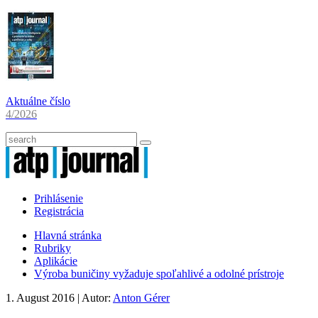
Aktuálne číslo
4/2026
Prihlásenie
Registrácia
Hlavná stránka
Rubriky
Aplikácie
Výroba buničiny vyžaduje spoľahlivé a odolné prístroje
1. August 2016
| Autor:
Anton Gérer