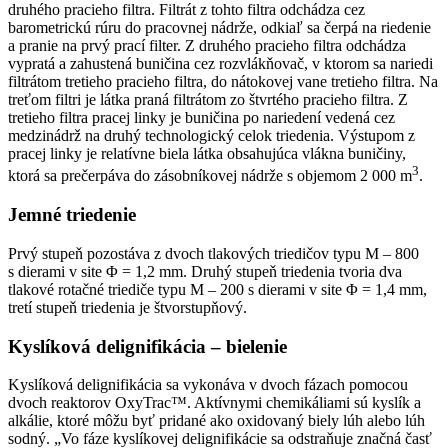
druhého pracieho filtra. Filtrát z tohto filtra odchádza cez
barometrickú rúru do pracovnej nádrže, odkiaľ sa čerpá na riedenie
a pranie na prvý prací filter. Z druhého pracieho filtra odchádza
vypratá a zahustená buničina cez rozvlákňovač, v ktorom sa nariedi
filtrátom tretieho pracieho filtra, do nátokovej vane tretieho filtra. Na
treťom filtri je látka praná filtrátom zo štvrtého pracieho filtra. Z
tretieho filtra pracej linky je buničina po nariedení vedená cez
medzinádrž na druhý technologický celok triedenia. Výstupom z
pracej linky je relatívne biela látka obsahujúca vlákna buničiny,
3
ktorá sa prečerpáva do zásobníkovej nádrže s objemom 2 000 m
.
Jemné triedenie
Prvý stupeň pozostáva z dvoch tlakových triedičov typu M – 800
s dierami v site Φ = 1,2 mm. Druhý stupeň triedenia tvoria dva
tlakové rotačné triediče typu M – 200 s dierami v site Φ = 1,4 mm,
tretí stupeň triedenia je štvorstupňový.
Kyslíková delignifikácia – bielenie
Kyslíková delignifikácia sa vykonáva v dvoch fázach pomocou
dvoch reaktorov OxyTrac™. Aktívnymi chemikáliami sú kyslík a
alkálie, ktoré môžu byť pridané ako oxidovaný biely lúh alebo lúh
sodný. „Vo fáze kyslíkovej delignifikácie sa odstraňuje značná časť