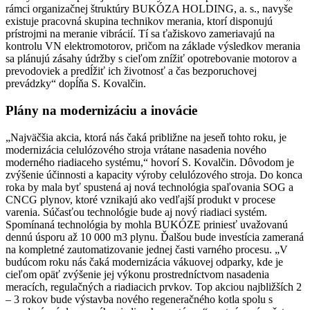
rámci organizačnej štruktúry BUKÓZA HOLDING, a. s., navyše
existuje pracovná skupina technikov merania, ktorí disponujú
prístrojmi na meranie vibrácií. Tí sa ťažiskovo zameriavajú na
kontrolu VN elektromotorov, pričom na základe výsledkov merania
sa plánujú zásahy údržby s cieľom znížiť opotrebovanie motorov a
prevodoviek a predĺžiť ich životnosť a čas bezporuchovej
prevádzky“ dopĺňa S. Kovalčin.
Plány na modernizáciu a inovácie
„Najväčšia akcia, ktorá nás čaká približne na jeseň tohto roku, je
modernizácia celulózového stroja vrátane nasadenia nového
moderného riadiaceho systému,“ hovorí S. Kovalčin. Dôvodom je
zvýšenie účinnosti a kapacity výroby celulózového stroja. Do konca
roka by mala byť spustená aj nová technológia spaľovania SOG a
CNCG plynov, ktoré vznikajú ako vedľajší produkt v procese
varenia. Súčasťou technológie bude aj nový riadiaci systém.
Spomínaná technológia by mohla BUKÓZE priniesť uvažovanú
dennú úsporu až 10 000 m3 plynu. Ďalšou bude investícia zameraná
na kompletné zautomatizovanie jednej časti varného procesu. „V
budúcom roku nás čaká modernizácia vákuovej odparky, kde je
cieľom opäť zvýšenie jej výkonu prostredníctvom nasadenia
meracích, regulačných a riadiacich prvkov. Top akciou najbližších 2
– 3 rokov bude výstavba nového regeneračného kotla spolu s