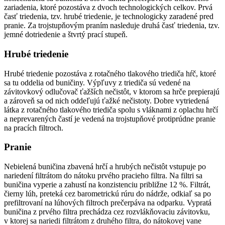
zariadenia, ktoré pozostáva z dvoch technologických celkov. Prvá
časť triedenia, tzv. hrubé triedenie, je technologicky zaradené pred
pranie. Za trojstupňovým praním nasleduje druhá časť triedenia, tzv.
jemné dotriedenie a štvrtý prací stupeň.
Hrubé triedenie
Hrubé triedenie pozostáva z rotačného tlakového triediča hŕč, ktoré
sa tu oddelia od buničiny. Výpľuvy z triediča sú vedené na
závitovkový odlučovač ťažších nečistôt, v ktorom sa hrče prepierajú
a zároveň sa od nich oddeľujú ťažké nečistoty. Dobre vytriedená
látka z rotačného tlakového triediča spolu s vláknami z oplachu hrčí
a neprevarených častí je vedená na trojstupňové protiprúdne pranie
na pracích filtroch.
Pranie
Nebielená buničina zbavená hrčí a hrubých nečistôt vstupuje po
nariedení filtrátom do nátoku prvého pracieho filtra. Na filtri sa
buničina vyperie a zahustí na konzistenciu približne 12 %. Filtrát,
čierny lúh, preteká cez barometrickú rúru do nádrže, odkiaľ sa po
prefiltrovaní na lúhových filtroch prečerpáva na odparku. Vypratá
buničina z prvého filtra prechádza cez rozvlákňovaciu závitovku,
v ktorej sa nariedi filtrátom z druhého filtra, do nátokovej vane