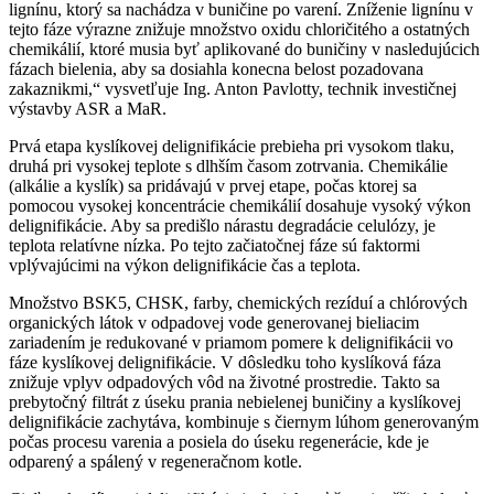
lignínu, ktorý sa nachádza v buničine po varení. Zníženie lignínu v
tejto fáze výrazne znižuje množstvo oxidu chloričitého a ostatných
chemikálií, ktoré musia byť aplikované do buničiny v nasledujúcich
fázach bielenia, aby sa dosiahla konecna belost pozadovana
zakaznikmi,“ vys­vetľuje Ing. Anton Pavlotty, technik investičnej
výstavby ASR a MaR.
Prvá etapa kyslíkovej delignifikácie prebieha pri vysokom tlaku,
druhá pri vysokej teplote s dlhším časom zotrvania. Chemikálie
(alká­lie a kyslík) sa pridávajú v prvej etape, počas ktorej sa
pomocou vysokej koncentrácie chemikálií dosahuje vysoký výkon
delignifikácie. Aby sa predišlo nárastu degradácie celulózy, je
teplota relatívne nízka. Po tejto začiatočnej fáze sú faktormi
vplývajúcimi na výkon delignifikácie čas a teplota.
Množstvo BSK5, CHSK, farby, chemických rezíduí a chlórových
orga­nických látok v odpadovej vode generovanej bieliacim
zariadením je redukované v priamom pomere k delignifikácii vo
fáze kyslíkovej delignifikácie. V dôsledku toho kyslíková fáza
znižuje vplyv odpadových vôd na životné prostredie. Takto sa
prebytočný filtrát z úseku prania nebielenej buničiny a kyslíkovej
delignifikácie zachytáva, kombinuje s čiernym lúhom generovaným
počas procesu varenia a posiela do úseku regenerácie, kde je
odparený a spálený v regeneračnom kotle.