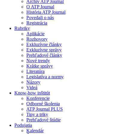
Archív ATP Journal
O ATP Journal
História ATP Journal
Povedali o nás
Registrácia
Rubriky
Aplikácie
Rozhovory
Exkluzívne články
Exkluzívne správy
Prehľadové články
Nové trendy
Krátke správy
Literatúra
Legislatíva a normy
Názory
Videá
Know-how inštitút
Konferencie
Odborné školenia
ATP Journal PLUS
Tipy a triky
Prehľadové štúdie
Podujatia
Kalendár