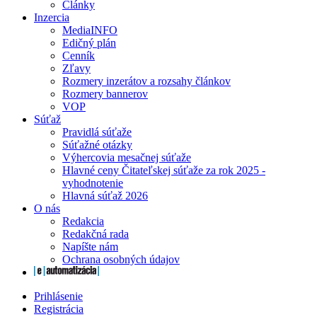
Články
Inzercia
MediaINFO
Edičný plán
Cenník
Zľavy
Rozmery inzerátov a rozsahy článkov
Rozmery bannerov
VOP
Súťaž
Pravidlá súťaže
Súťažné otázky
Výhercovia mesačnej súťaže
Hlavné ceny Čitateľskej súťaže za rok 2025 -
vyhodnotenie
Hlavná súťaž 2026
O nás
Redakcia
Redakčná rada
Napíšte nám
Ochrana osobných údajov
Prihlásenie
Registrácia