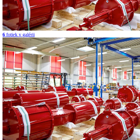
6
fotiek v galérii