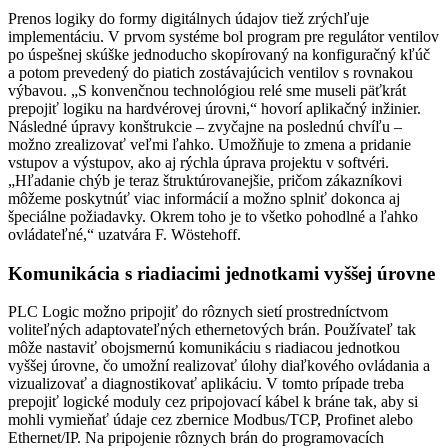
Prenos logiky do formy digitálnych údajov tiež zrýchľuje
implementáciu. V prvom systéme bol program pre regulátor ventilov
po úspešnej skúške jednoducho skopírovaný na konfiguračný kľúč
a potom prevedený do piatich zostávajúcich ventilov s rovnakou
výbavou. „S konvenčnou technológiou relé sme museli päťkrát
prepojiť logiku na hardvérovej úrovni,“ hovorí aplikačný inžinier.
Následné úpravy konštrukcie – zvyčajne na poslednú chvíľu –
možno zrealizovať veľmi ľahko. Umožňuje to zmena a pridanie
vstupov a výstupov, ako aj rýchla úprava projektu v softvéri.
„Hľadanie chýb je teraz štruktúrovanejšie, pričom zákazníkovi
môžeme poskytnúť viac informácií a možno splniť dokonca aj
špeciálne požiadavky. Okrem toho je to všetko pohodlné a ľahko
ovládateľné,“ uzatvára F. Wöstehoff.
Komunikácia s riadiacimi jednotkami vyššej úrovne
PLC Logic možno pripojiť do rôznych sietí prostredníctvom
voliteľných adaptovateľných ethernetových brán. Používateľ tak
môže nastaviť obojsmernú komunikáciu s riadiacou jednotkou
vyššej úrovne, čo umožní realizovať úlohy diaľkového ovládania a
vizualizovať a diagnostikovať aplikáciu. V tomto prípade treba
prepojiť logické moduly cez pripojovací kábel k bráne tak, aby si
mohli vymieňať údaje cez zbernice Modbus/TCP, Profinet alebo
Ethernet/IP. Na pripojenie rôznych brán do programovacích