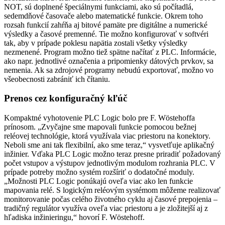
NOT, sú doplnené špeciálnymi funkciami, ako sú počítadlá,
sedemdňové časovače alebo matematické funkcie. Okrem toho
rozsah funkcií zahŕňa aj bitové pamäte pre digitálne a numerické
výsledky a časové premenné. Tie možno konfigurovať v softvéri
tak, aby v prípade poklesu napätia zostali všetky výsledky
nezmenené. Program možno tiež spätne načítať z PLC. Informácie,
ako napr. jednotlivé označenia a pripomienky dátových prvkov, sa
nemenia. Ak sa zdrojové programy nebudú exportovať, možno vo
všeobecnosti zabrániť ich čítaniu.
Prenos cez konfiguračný kľúč
Kompaktné vyhotovenie PLC Logic bolo pre F. Wöstehoffa
prínosom. „Zvyčajne sme mapovali funkcie pomocou bežnej
reléovej technológie, ktorá využívala viac priestoru na konektory.
Neboli sme ani tak flexibilní, ako sme teraz,“ vysvetľuje aplikačný
inžinier. Vďaka PLC Logic možno teraz presne priradiť požadovaný
počet vstupov a výstupov jednotlivým modulom rozhrania PLC. V
prípade potreby možno systém rozšíriť o dodatočné moduly.
„Možnosti PLC Logic ponúkajú oveľa viac ako len funkcie
mapovania relé. S logickým reléovým systémom môžeme realizovať
monitorovanie počas celého životného cyklu aj časové prepojenia –
tradičný regulátor využíva oveľa viac priestoru a je zložitejší aj z
hľadiska inžinieringu,“ hovorí F. Wöstehoff.