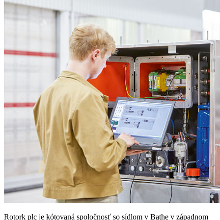
Rotork plc je kótovaná spoločnosť so sídlom v Bathe v západnom