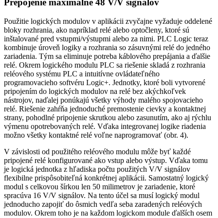
Prepojenie maximálne 48 V/V signálov
Použitie logických modulov v aplikácii zvyčajne vyžaduje oddelené
bloky rozhrania, ako napríklad relé alebo optočleny, ktoré sú
inštalované pred vstupmi/výstupmi alebo za nimi. PLC Logic teraz
kombinuje úroveň logiky a rozhrania so zásuvnými relé do jedného
zariadenia. Tým sa eliminuje potreba káblového prepájania a ďalšie
relé. Okrem logického modulu PLC sa riešenie skladá z rozhrania
reléového systému PLC a intuitívne ovládateľného
programovacieho softvéru Logic+. Jednotky, ktoré boli vytvorené
pripojením do logických modulov na relé bez akýchkoľvek
nástrojov, naďalej ponúkajú všetky výhody malého spojovacieho
relé. Riešenie zahŕňa jednoduché premostenie cievky a kontaktnej
strany, pohodlné pripojenie skrutkou alebo zasunutím, ako aj rýchlu
výmenu opotrebovaných relé. Vďaka integrovanej logike riadenia
možno všetky kontaktné relé voľne naprogramovať (obr. 4).
V závislosti od použitého reléového modulu môže byť každé
pripojené relé konfigurované ako vstup alebo výstup. Vďaka tomu
je logická jednotka z hľadiska počtu použitých V/V signálov
flexibilne prispôsobiteľná konkrétnej aplikácii. Samostatný logický
modul s celkovou šírkou len 50 milimetrov je zariadenie, ktoré
spracúva 16 V/V signálov. Na tento účel sa musí logický modul
jednoducho zapojiť do ôsmich vedľa seba zaradených reléových
modulov. Okrem toho je na každom logickom module ďalších osem