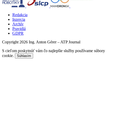
Redakcia
Inzercia
Archív
Pravidlá
GDPR
Copyright 2026 Ing. Anton Gérer – ATP Journal
S cieľom poskytnúť vám čo najlepšie služby používame súbory
cookie.
Súhlasím