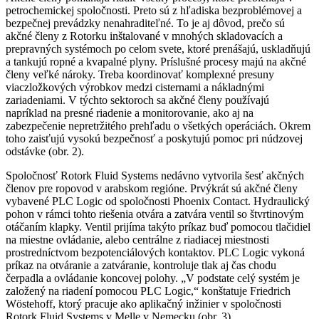
petrochemickej spoločnosti. Preto sú z hľadiska bezproblémovej a
bezpečnej prevádzky nenahraditeľné. To je aj dôvod, prečo sú
akčné členy z Rotorku inštalované v mnohých skladovacích a
prepravných systémoch po celom svete, ktoré prenášajú, uskladňujú
a tankujú ropné a kvapalné plyny. Príslušné procesy majú na akčné
členy veľké nároky. Treba koordinovať komplexné presuny
viaczložkových výrobkov medzi cisternami a nákladnými
zariadeniami. V týchto sektoroch sa akčné členy používajú
napríklad na presné riadenie a monitorovanie, ako aj na
zabezpečenie nepretržitého prehľadu o všetkých operáciách. Okrem
toho zaisťujú vysokú bezpečnosť a poskytujú pomoc pri núdzovej
odstávke (obr. 2).
Spoločnosť Rotork Fluid Systems nedávno vytvorila šesť akčných
členov pre ropovod v arabskom regióne. Prvýkrát sú akčné členy
vybavené PLC Logic od spoločnosti Phoenix Contact. Hydraulický
pohon v rámci tohto riešenia otvára a zatvára ventil so štvrtinovým
otáčaním klapky. Ventil prijíma takýto príkaz buď pomocou tlačidiel
na miestne ovládanie, alebo centrálne z riadiacej miestnosti
prostredníctvom bezpotenciálových kontaktov. PLC Logic vykoná
príkaz na otváranie a zatváranie, kontroluje tlak aj čas chodu
čerpadla a ovládanie koncovej polohy. „V podstate celý systém je
založený na riadení pomocou PLC Logic,“ konštatuje Friedrich
Wöstehoff, ktorý pracuje ako aplikačný inžinier v spoločnosti
Rotork Fluid Systems v Melle v Nemecku (obr. 3).