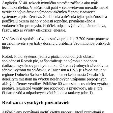
Anglicku. V 40. rokoch minulého storočia začínala ako malá
technická dielňa. V súčasnosti patrí v celosvetovom meradle medzi
vedúcich vývojárov a výrobcov akčných členov, riadiacich
systémov a príslušenstva. Zariadenia a riešenia tejto spoločnosti sa
používajú okrem iného v oblasti ropného, plynárenského a
vodárenského priemyslu, čističiek odpadových vôd, námorníctva,
ťažby, ako aj výroby elektrickej energie.
V súčasnosti spoločnosť zamestnáva približne 3 700 zamestnancov
na celom svete a jej tržby dosahujú približne 590 miliónov britských
libier.
Rotork Fluid Systems, jedna z piatich obchodných oblastí
spoločnosti Rotork plc, sa špecializuje na výrobu a podporu
riadiacich systémov pre hydrauliku. Okrem výrobných závodov na
sériovú výrobu vo Švédsku, v Taliansku a USA je závod Melle v
regióne Dolného Saska v blízkosti nemeckého mesta Osnabrück
dôležitým miestom na výrobu nesériových vzájomne prepojených
akčných členov ventilov. Približne 60 zamestnancov nielen vyrába a
predáva regulačné ventily pre ropovody a plynovody, ale aj pre
čistiarne vôd a odpadových vôd či lode a tankery (obr. 1).
Realizácia vysokých požiadaviek
Akčné členy pomáhajú riadiť všetky procesy, ktoré prebiehajú v