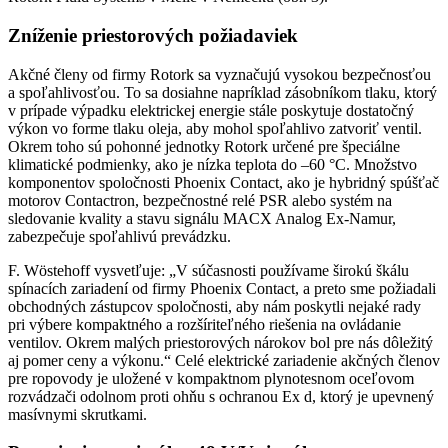
Zníženie priestorových požiadaviek
Akčné členy od firmy Rotork sa vyznačujú vysokou bezpečnosťou
a spoľahlivosťou. To sa dosiahne napríklad zásobníkom tlaku, ktorý
v prípade výpadku elektrickej energie stále poskytuje dostatočný
výkon vo forme tlaku oleja, aby mohol spoľahlivo zatvoriť ventil.
Okrem toho sú pohonné jednotky Rotork určené pre špeciálne
klimatické podmienky, ako je nízka teplota do –60 °C. Množstvo
komponentov spoločnosti Phoenix Contact, ako je hybridný spúšťač
motorov Contactron, bezpečnostné relé PSR alebo systém na
sledovanie kvality a stavu signálu MACX Analog Ex-Namur,
zabezpečuje spoľahlivú prevádzku.
F. Wöstehoff vysvetľuje: „V súčasnosti používame širokú škálu
spínacích zariadení od firmy Phoenix Contact, a preto sme požiadali
obchodných zástupcov spoločnosti, aby nám poskytli nejaké rady
pri výbere kompaktného a rozšíriteľného riešenia na ovládanie
ventilov. Okrem malých priestorových nárokov bol pre nás dôležitý
aj pomer ceny a výkonu.“ Celé elektrické zariadenie akčných členov
pre ropovody je uložené v kompaktnom plynotesnom oceľovom
rozvádzači odolnom proti ohňu s ochranou Ex d, ktorý je upevnený
masívnymi skrutkami.