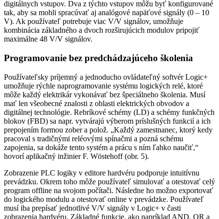
digitálnych vstupov. Dva z týchto vstupov môžu byť konfigurované
tak, aby sa mohli spracúvať aj analógové napäťové signály (0 – 10
V). Ak používateľ potrebuje viac V/V signálov, umožňuje
kombinácia základného a dvoch rozširujúcich modulov pripojiť
maximálne 48 V/V signálov.
Programovanie bez predchádzajúceho školenia
Používateľsky príjemný a jednoducho ovládateľný softvér Logic+
umožňuje rýchle naprogramovanie systému logických relé, ktoré
môže každý elektrikár vykonávať bez špeciálneho školenia. Musí
mať len všeobecné znalosti z oblasti elektrických obvodov a
digitálnej technológie. Rebríkové schémy (LD) a schémy funkčných
blokov (FBD) sa napr. vytvárajú výberom príslušných funkcií a ich
prepojením formou zober a polož. „Každý zamestnanec, ktorý kedy
pracoval s tradičnými reléovými spínačmi a pozná schému
zapojenia, sa dokáže tento systém a prácu s ním ľahko naučiť,“
hovorí aplikačný inžinier F. Wöstehoff (obr. 5).
Zobrazenie PLC logiky v editore hardvéru podporuje intuitívnu
prevádzku. Okrem toho môže používateľ simulovať a otestovať celý
program offline na svojom počítači. Následne ho možno exportovať
do logického modulu a otestovať online v prevádzke. Používateľ
musí iba prepísať jednotlivé V/V signály v Logic+ v časti
zobrazenia hardvéru. Základné funkcie, ako napríklad AND, OR a