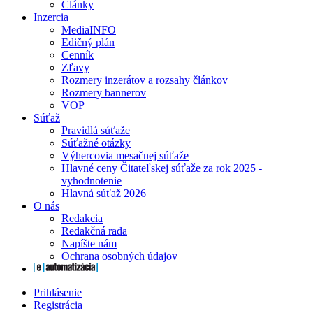
Články
Inzercia
MediaINFO
Edičný plán
Cenník
Zľavy
Rozmery inzerátov a rozsahy článkov
Rozmery bannerov
VOP
Súťaž
Pravidlá súťaže
Súťažné otázky
Výhercovia mesačnej súťaže
Hlavné ceny Čitateľskej súťaže za rok 2025 -
vyhodnotenie
Hlavná súťaž 2026
O nás
Redakcia
Redakčná rada
Napíšte nám
Ochrana osobných údajov
Prihlásenie
Registrácia