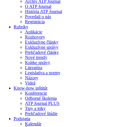
Archív ATP Journal
O ATP Journal
História ATP Journal
Povedali o nás
Registrácia
Rubriky
Aplikácie
Rozhovory
Exkluzívne články
Exkluzívne správy
Prehľadové články
Nové trendy
Krátke správy
Literatúra
Legislatíva a normy
Názory
Videá
Know-how inštitút
Konferencie
Odborné školenia
ATP Journal PLUS
Tipy a triky
Prehľadové štúdie
Podujatia
Kalendár