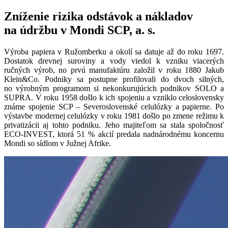
Zníženie rizika odstávok a nákladov
na údržbu v Mondi SCP, a. s.
Výroba papiera v Ružomberku a okolí sa datuje až do roku 1697.
Dostatok drevnej suroviny a vody viedol k vzniku viacerých
ručných výrob, no prvú manufaktúru založil v roku 1880 Jakub
Klein&Co. Podniky sa postupne profilovali do dvoch silných,
no výrobným programom si nekonkurujúcich podnikov SOLO a
SUPRA. V roku 1958 došlo k ich spojeniu a vzniklo celoslovensky
známe spojenie SCP – Severoslovenské celulózky a papierne. Po
výstavbe modernej celulózky v roku 1981 došlo po zmene režimu k
privatizácii aj tohto podniku. Jeho majiteľom sa stala spoločnosť
ECO-INVEST, ktorá 51 % akcií predala nadnárodnému koncernu
Mondi so sídlom v Južnej Afrike.