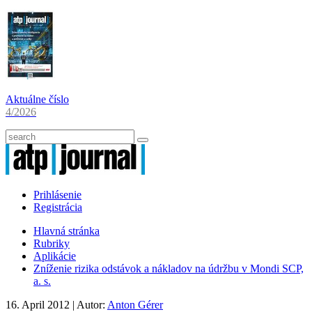
Aktuálne číslo
4/2026
Prihlásenie
Registrácia
Hlavná stránka
Rubriky
Aplikácie
Zníženie rizika odstávok a nákladov na údržbu v Mondi SCP,
a. s.
16. April 2012
| Autor:
Anton Gérer