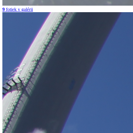
9
fotiek v galérii