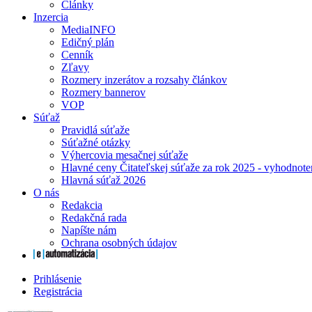
Články
Inzercia
MediaINFO
Edičný plán
Cenník
Zľavy
Rozmery inzerátov a rozsahy článkov
Rozmery bannerov
VOP
Súťaž
Pravidlá súťaže
Súťažné otázky
Výhercovia mesačnej súťaže
Hlavné ceny Čitateľskej súťaže za rok 2025 - vyhodnote
Hlavná súťaž 2026
O nás
Redakcia
Redakčná rada
Napíšte nám
Ochrana osobných údajov
Prihlásenie
Registrácia