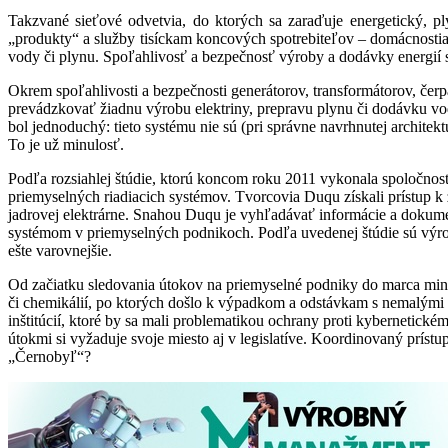
Takzvané sieťové odvetvia, do ktorých sa zaraďuje energetický, pl
„produkty“ a služby tisíckam koncových spotrebiteľov – domácnostiam
vody či plynu. Spoľahlivosť a bezpečnosť výroby a dodávky energií sú 
Okrem spoľahlivosti a bezpečnosti generátorov, transformátorov, čerp
prevádzkovať žiadnu výrobu elektriny, prepravu plynu či dodávku v
bol jednoduchý: tieto systému nie sú (pri správne navrhnutej archite
To je už minulosť.
Podľa rozsiahlej štúdie, ktorú koncom roku 2011 vykonala spoločnos
priemyselných riadiacich systémov. Tvorcovia Duqu získali prístup k
jadrovej elektrárne. Snahou Duqu je vyhľadávať informácie a dokume
systémom v priemyselných podnikoch. Podľa uvedenej štúdie sú výrobn
ešte varovnejšie.
Od začiatku sledovania útokov na priemyselné podniky do marca mi
či chemikálií, po ktorých došlo k výpadkom a odstávkam s nemalými 
inštitúcií, ktoré by sa mali problematikou ochrany proti kybernetick
útokmi si vyžaduje svoje miesto aj v legislatíve. Koordinovaný príst
„Černobyľ“?