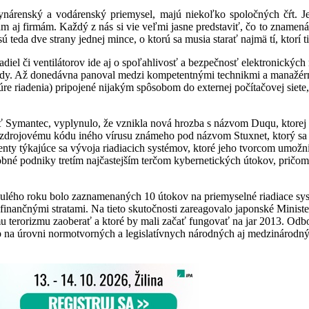
ynárenský a vodárenský priemysel, majú niekoľko spoločných čŕt. Je
 aj firmám. Každý z nás si vie veľmi jasne predstaviť, čo to znamená, 
teda dve strany jednej mince, o ktorú sa musia starať najmä tí, ktorí 
adiel či ventilátorov ide aj o spoľahlivosť a bezpečnosť elektronický
ody. Až donedávna panoval medzi kompetentnými technikmi a manažérmi
ktúre riadenia) pripojené nijakým spôsobom do externej počítačovej sie
ť Symantec, vyplynulo, že vznikla nová hrozba s názvom Duqu, ktorej 
 zdrojovému kódu iného vírusu známeho pod názvom Stuxnet, ktorý sa v 
nty týkajúce sa vývoja riadiacich systémov, ktoré jeho tvorcom umožn
é podniky tretím najčastejším terčom kybernetických útokov, pričom po
nulého roku bolo zaznamenaných 10 útokov na priemyselné riadiace sy
finančnými stratami. Na tieto skutočnosti zareagovalo japonské Mini
ému terorizmu zaoberať a ktoré by mali začať fungovať na jar 2013. Odbo
up na úrovni normotvorných a legislatívnych národných aj medzinárodný