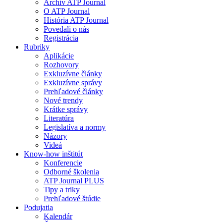
Archív ATP Journal
O ATP Journal
História ATP Journal
Povedali o nás
Registrácia
Rubriky
Aplikácie
Rozhovory
Exkluzívne články
Exkluzívne správy
Prehľadové články
Nové trendy
Krátke správy
Literatúra
Legislatíva a normy
Názory
Videá
Know-how inštitút
Konferencie
Odborné školenia
ATP Journal PLUS
Tipy a triky
Prehľadové štúdie
Podujatia
Kalendár