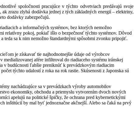
dnotlivé spoločnosti pracujúce v týchto odvetviach predávajú svoje
ak zrazu zlyhá dodávka jednej z tých základných energií – elektriny,
tieto dodávky zabezpečujú.
ch riadiacich a informačných systémov, bez ktorých nemožno
 relatívny pokoj, pokiaľ išlo o bezpečnosť týchto systémov. Dôvod
te, a teda sa k nim nemožno štandardnými spôsobmi zvonku pripojiť.
cieľom je získavať tie najhodnotnejšie údaje od výrobcov
medializovanej afére infiltroval do riadiaceho systému iránskej
ia v budúcnosti ľahšie preniknúť k prevádzkovým riadiacim
čet týchto udalostí z roka na rok rastie. Skúsenosti z Japonska sú
stémy nachádzajúce sa v prevádzkach výroby automobilov
sterstvo ekonomiky, obchodu a priemyslu vytvorením dvoch nových
rníci apelujú na politické špičky, že ochrana pred kybernetickými
ch inštitúcií by mal byť jednoznačne akčnejší. Alebo sa čaká na prvý