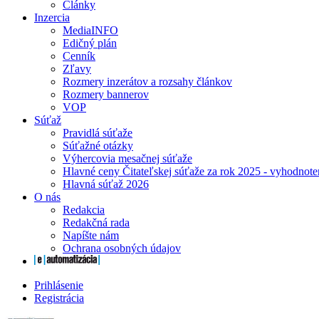
Články
Inzercia
MediaINFO
Edičný plán
Cenník
Zľavy
Rozmery inzerátov a rozsahy článkov
Rozmery bannerov
VOP
Súťaž
Pravidlá súťaže
Súťažné otázky
Výhercovia mesačnej súťaže
Hlavné ceny Čitateľskej súťaže za rok 2025 - vyhodnote
Hlavná súťaž 2026
O nás
Redakcia
Redakčná rada
Napíšte nám
Ochrana osobných údajov
Prihlásenie
Registrácia