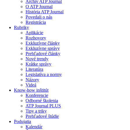
Archív ATP Journal
O ATP Journal
História ATP Journal
Povedali o nás
Registrácia
Rubriky
Aplikácie
Rozhovory
Exkluzívne články
Exkluzívne správy
Prehľadové články
Nové trendy
Krátke správy
Literatúra
Legislatíva a normy
Názory
Videá
Know-how inštitút
Konferencie
Odborné školenia
ATP Journal PLUS
Tipy a triky
Prehľadové štúdie
Podujatia
Kalendár