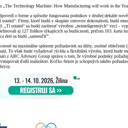
 „The Technology Machine: How Manufacturing will work in the Year 
redpovedí o forme a spôsobe fungovania podnikov v druhej dekáde nové
„tí ostatní“. Firmy, ktoré budú v skupine ostrovov dokonalosti, budú 
 „Tí ostatní“ sa budú zaoberať výrobou „neinteligentných“ vecí – vypí
finovali aj 127 žolíkov týkajúcich sa budúcnosti, pričom 103. karta h
nca deti sa budú „samoučiť“.
tvorené na maximálne splnenie požiadaviek na diéty, osobné oblečeni
autá. To však bude vyžadovať rýchlu a flexibilnú výrobu, ktorú bude 
nári z ARC Advisory Group správu o tom, že výrobné podniky požadujú 
evstupovali ďalší realizátori. Koľko firiem je schopných takéto požiad
brysy.