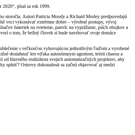
2020“, písal sa rok 1999.
ho storočia. Autori Patricia Moody a Richard Morley predpovedajú
mnohé veci vykonávať extrémne dobre – výrobné postupy, vývoj
načov bateriek na svietenie, panvíc na vyprážanie, psích obojkov a
ovorí o tom, že bežný človek si bude navrhovať svoje domáce
e (oblečenie s veľkosťou vyhovujúcou jednotlivým ľuďom a vyrobené
možné dosiahnuť len vďaka autonómnym agentom, teórii chaosu a
od hlavného realizátora svojich automatizačných projektov, aby
avky splniť? Ostrovy dokonalosti sa začnú objavovať aj medzi