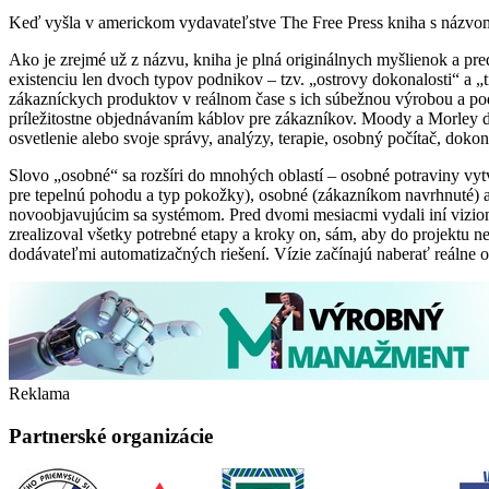
Keď vyšla v americkom vydavateľstve The Free Press kniha s názvom
Ako je zrejmé už z názvu, kniha je plná originálnych myšlienok a p
existenciu len dvoch typov podnikov – tzv. „ostrovy dokonalosti“ a 
zákazníckych produktov v reálnom čase s ich súbežnou výrobou a pod.
príležitostne objednávaním káblov pre zákazníkov. Moody a Morley de
osvetlenie alebo svoje správy, analýzy, terapie, osobný počítač, doko
Slovo „osobné“ sa rozšíri do mnohých oblastí – osobné potraviny vy
pre tepelnú pohodu a typ pokožky), osobné (zákazníkom navrhnuté) 
novoobjavujúcim sa systémom. Pred dvomi mesiacmi vydali iní vizio
zrealizoval všetky potrebné etapy a kroky on, sám, aby do projektu n
dodávateľmi automatizačných riešení. Vízie začínajú naberať reálne o
Reklama
Partnerské organizácie