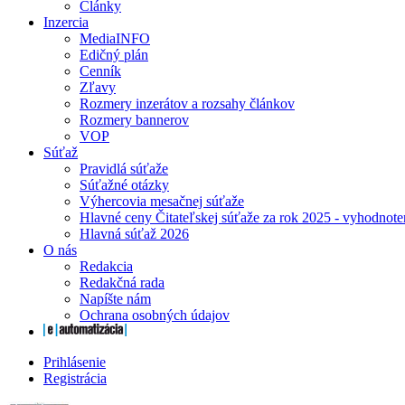
Články
Inzercia
MediaINFO
Edičný plán
Cenník
Zľavy
Rozmery inzerátov a rozsahy článkov
Rozmery bannerov
VOP
Súťaž
Pravidlá súťaže
Súťažné otázky
Výhercovia mesačnej súťaže
Hlavné ceny Čitateľskej súťaže za rok 2025 - vyhodnote
Hlavná súťaž 2026
O nás
Redakcia
Redakčná rada
Napíšte nám
Ochrana osobných údajov
Prihlásenie
Registrácia