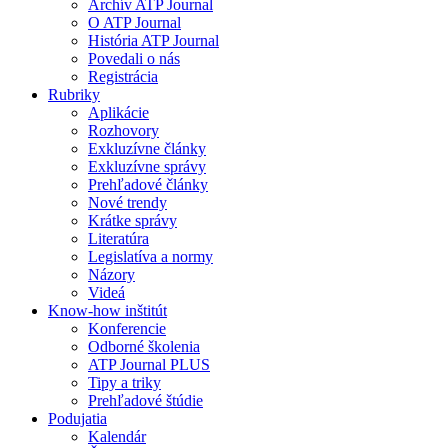
Archív ATP Journal
O ATP Journal
História ATP Journal
Povedali o nás
Registrácia
Rubriky
Aplikácie
Rozhovory
Exkluzívne články
Exkluzívne správy
Prehľadové články
Nové trendy
Krátke správy
Literatúra
Legislatíva a normy
Názory
Videá
Know-how inštitút
Konferencie
Odborné školenia
ATP Journal PLUS
Tipy a triky
Prehľadové štúdie
Podujatia
Kalendár