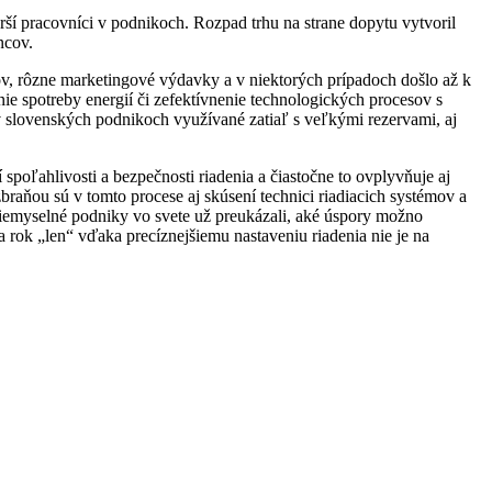
rší pracovníci v podnikoch. Rozpad trhu na strane dopytu vytvoril
ncov.
ov, rôzne marketingové výdavky a v niektorých prípadoch došlo až k
nie spotreby energií či zefektívnenie technologických procesov s
v slovenských podnikoch využívané zatiaľ s veľkými rezervami, aj
spoľahlivosti a bezpečnosti riadenia a čiastočne to ovplyvňuje aj
braňou sú v tomto procese aj skúsení technici riadiacich systémov a
iemyselné podniky vo svete už preukázali, aké úspory možno
a rok „len“ vďaka precíznejšiemu nastaveniu riadenia nie je na