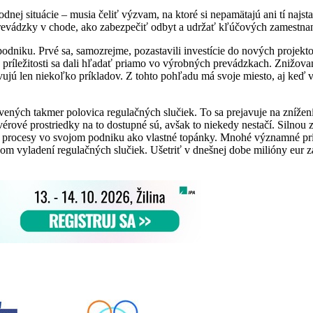
nej situácie – musia čeliť výzvam, na ktoré si nepamätajú ani tí najsta
prevádzky v chode, ako zabezpečiť odbyt a udržať kľúčových zamestna
dniku. Prvé sa, samozrejme, pozastavili investície do nových projekt
e príležitosti sa dali hľadať priamo vo výrobných prevádzkach. Znižova
ujú len niekoľko príkladov. Z tohto pohľadu má svoje miesto, aj keď 
ených takmer polovica regulačných slučiek. To sa prejavuje na znížení 
rové prostriedky na to dostupné sú, avšak to niekedy nestačí. Silnou z
é procesy vo svojom podniku ako vlastné topánky. Mnohé významné pr
nom vyladení regulačných slučiek. Ušetriť v dnešnej dobe milióny eur z