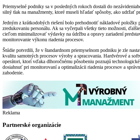
Priemyselné podniky sa v posledných rokoch dostali do nezávideniahod
silný tlak na manažmenty, ktoré museli hľadať spôsoby, ako udržať 
Jedným z krátkodobých riešení bolo prehodnotiť nákladové položky po
zredukovaniu personálu. Ak sa vyčerpali všetky tieto možnosti, ďalši
cieľom minimalizovať výdavky na údržbu a opravy zariadení predstav
monitorovanie výkonu riadenia procesov.
Štúdie potvrdili, že v štandardnom priemyselnom podniku je zle nastav
kvalitu samotných procesov výroby a spracovania. Hardvérové a softvé
operátori, ktorí vďaka dlhoročnému pôsobeniu poznajú technologick
dosiahnuť pri monitorovaní a optimalizácii riadenia procesov a správ
zahodenie.
Reklama
Partnerské organizácie