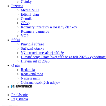
Články
Inzercia
MediaINFO
Edičný plán
Cenník
Zľavy
Rozmery inzerátov a rozsahy článkov
Rozmery bannerov
VOP
Súťaž
Pravidlá súťaže
Súťažné otázky
Výhercovia mesačnej súťaže
Hlavné ceny Čitateľskej súťaže za rok 2025 - vyhodnote
Hlavná súťaž 2026
O nás
Redakcia
Redakčná rada
Napíšte nám
Ochrana osobných údajov
Prihlásenie
Registrácia