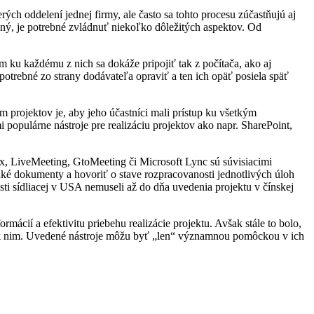
ch oddelení jednej firmy, ale často sa tohto procesu zúčastňujú aj
šný, je potrebné zvládnuť niekoľko dôležitých aspektov. Od
 ku každému z nich sa dokáže pripojiť tak z počítača, ako aj
potrebné zo strany dodávateľa opraviť a ten ich opäť posiela späť
 projektov je, aby jeho účastníci mali prístup ku všetkým
pulárne nástroje pre realizáciu projektov ako napr. SharePoint,
Ex, LiveMeeting, GtoMeeting či Microsoft Lync sú súvisiacimi
aké dokumenty a hovoriť o stave rozpracovanosti jednotlivých úloh
nosti sídliacej v USA nemuseli až do dňa uvedenia projektu v čínskej
rmácií a efektivitu priebehu realizácie projektu. Avšak stále to bolo,
sa k nim. Uvedené nástroje môžu byť „len“ významnou pomôckou v ich