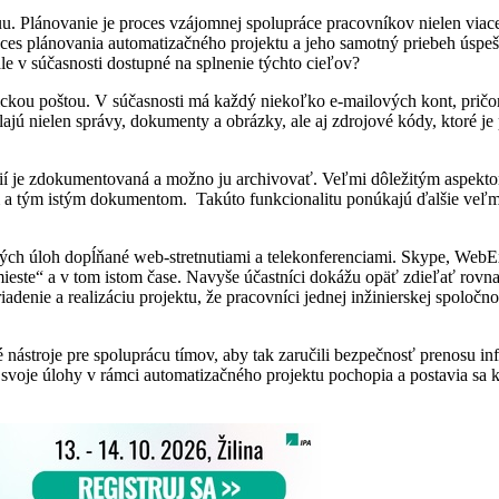
. Plánovanie je proces vzájomnej spolupráce pracovníkov nielen viacerý
proces plánovania automatizačného projektu a jeho samotný priebeh úspe
le v súčasnosti dostupné na splnenie týchto cieľov?
ckou poštou. V súčasnosti má každý niekoľko e-mailových kont, pričom
ajú nielen správy, dokumenty a obrázky, ale aj zdrojové kódy, ktoré je 
cií je zdokumentovaná a možno ju archivovať. Veľmi dôležitým aspektom
 tým istým dokumentom. Takúto funkcionalitu ponúkajú ďalšie veľmi po
ktových úloh dopĺňané web-stretnutiami a telekonferenciami. Skype, Web
ieste“ a v tom istom čase. Navyše účastníci dokážu opäť zdieľať rovn
riadenie a realizáciu projektu, že pracovníci jednej inžinierskej spoloč
 nástroje pre spoluprácu tímov, aby tak zaručili bezpečnosť prenosu info
ko svoje úlohy v rámci automatizačného projektu pochopia a postavia 