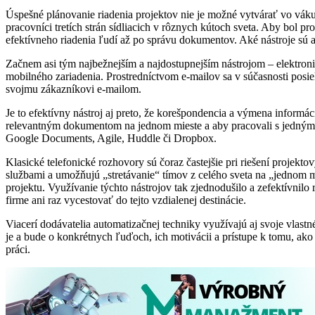
Úspešné plánovanie riadenia projektov nie je možné vytvárať vo vákuu
pracovníci tretích strán sídliacich v rôznych kútoch sveta. Aby bol 
efektívneho riadenia ľudí až po správu dokumentov. Aké nástroje sú a
Začnem asi tým najbežnejším a najdostupnejším nástrojom – elektroni
mobilného zariadenia. Prostredníctvom e-mailov sa v súčasnosti posiel
svojmu zákazníkovi e-mailom.
Je to efektívny nástroj aj preto, že korešpondencia a výmena informá
relevantným dokumentom na jednom mieste a aby pracovali s jedným a
Google Documents, Agile, Huddle či Dropbox.
Klasické telefonické rozhovory sú čoraz častejšie pri riešení proje
službami a umožňujú „stretávanie“ tímov z celého sveta na „jednom m
projektu. Využívanie týchto nástrojov tak zjednodušilo a zefektívnilo 
firme ani raz vycestovať do tejto vzdialenej destinácie.
Viacerí dodávatelia automatizačnej techniky využívajú aj svoje vlastné
je a bude o konkrétnych ľuďoch, ich motivácii a prístupe k tomu, a
práci.