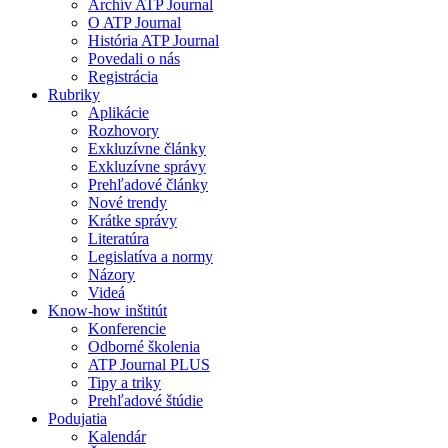
Archív ATP Journal
O ATP Journal
História ATP Journal
Povedali o nás
Registrácia
Rubriky
Aplikácie
Rozhovory
Exkluzívne články
Exkluzívne správy
Prehľadové články
Nové trendy
Krátke správy
Literatúra
Legislatíva a normy
Názory
Videá
Know-how inštitút
Konferencie
Odborné školenia
ATP Journal PLUS
Tipy a triky
Prehľadové štúdie
Podujatia
Kalendár