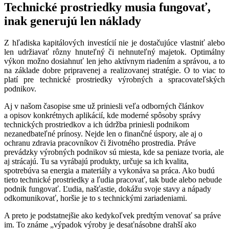
Technické prostriedky musia fungovať,
inak generujú len náklady
Z hľadiska kapitálových investícií nie je dostačujúce vlastniť alebo
len udržiavať rôzny hnuteľný či nehnuteľný majetok. Optimálny
výkon možno dosiahnuť len jeho aktívnym riadením a správou, a to
na základe dobre pripravenej a realizovanej stratégie. O to viac to
platí pre technické prostriedky výrobných a spracovateľských
podnikov.
Aj v našom časopise sme už priniesli veľa odborných článkov
a opisov konkrétnych aplikácií, kde moderné spôsoby správy
technických prostriedkov a ich údržba priniesli podnikom
nezanedbateľné prínosy. Nejde len o finančné úspory, ale aj o
ochranu zdravia pracovníkov či životného prostredia. Práve
prevádzky výrobných podnikov sú miesta, kde sa peniaze tvoria, ale
aj strácajú. Tu sa vyrábajú produkty, určuje sa ich kvalita,
spotrebúva sa energia a materiály a vykonáva sa práca. Ako budú
tieto technické prostriedky a ľudia pracovať, tak bude alebo nebude
podnik fungovať. Ľudia, našťastie, dokážu svoje stavy a nápady
odkomunikovať, horšie je to s technickými zariadeniami.
A preto je podstatnejšie ako kedykoľvek predtým venovať sa práve
im. To známe „výpadok výroby je desaťnásobne drahší ako