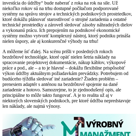
investícia do údržby“ bude naberať z roka na rok na sile. Už
niekoľko rokov sú na trhu dostupné počítačom podporované
systémy na správu strojov a technických podnikových prostriedkov,
ktoré dokážu plánovať starostlivosť o strojné zariadenia a ostatné
technické prostriedky a zároveň sledovať zásoby náhradných dielov
a vykonanú prácu. Ich prepojením na podnikové ekonomické
systémy možno vytvoriť komplexný nástroj, ktorý podniku prináša
nielen úspory, ale aj konkurenčné výhody na trhu!
A môžeme ísť ďalej. Na scénu prišli v posledných rokoch
bezdrôtové technológie, ktoré opäť nielen šetria náklady na
spracovanie projektovej dokumentácie, nákup káblov, výkopové
práce a pod., ale – a to je hlavné – dokážu flexibilne prispôsobiť
výkon údržby aktuálnym požiadavkám prevádzky. Potrebujem od
budúceho týždňa sledovať iné zariadenie? Žiaden problém –
prenesiem adaptér s anténou na bezdrôtové spojenie na dané
zariadenie a hotovo. Samozrejme, to je zjednodušený opis, ale
principiálne to môže takto fungovať. A je to realita už aj v
niektorých slovenských podnikoch, pre ktoré údržba nepredstavuje
len náklady, ale najmä výnosy.