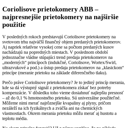
Coriolisove prietokomery ABB –
najpresnejšie prietokomery na najširšie
použitie
V posledných rokoch predstavujú Coriolisove prietokomery na
svetovom trhu najväčší finančný objem predaných prietokomerov.
Aj napriek relatívne vysokej cene sa počtom predaných kusov
nachádzajú na popredných miestach. V poslednom období
jednoznačne vládne stúpajúci trend predaja prietokomerov na
„moderných“ princípoch (indukčné, Coriolisove, Wortex/Swirl,
ultrazvukové a pod.) a ústup predaja prietokomerov na „klasickom“
princípe (meranie prietoku na základe diferenčného tlaku).
Prečo práve Coriolisove prietokomery? Je to jediný princíp merania,
kde sa dá výstupný signál z prietokomera získať bez potreby
kompenzácie. V dôsledku toho vieme dosiahnuť najlepšiu presnosť
– až do 0,1 % hmotnostného prietoku. Sú univerzálne použiteľné.
Môžeme nimi merať najrôznejšie kvapaliny aj plyny, pričom
nezáleží na ich fyzikálnych a zväčša ani na chemických
vlastnostiach. Okrem merania prietoku môžu merať aj hustotu a
teplotu média.