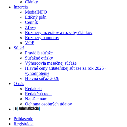
Články
Inzercia
MediaINFO
Edičný plán
Cenník
Zľavy
Rozmery inzerátov a rozsahy článkov
Rozmery bannerov
VOP
Súťaž
Pravidlá súťaže
Súťažné otázky
Výhercovia mesačnej súťaže
Hlavné ceny Čitateľskej súťaže za rok 2025 -
vyhodnotenie
Hlavná súťaž 2026
O nás
Redakcia
Redakčná rada
Napíšte nám
Ochrana osobných údajov
Prihlásenie
Registrácia