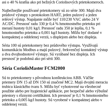
asi o 40 % kratšia ako pri bežných Coriolisových prietokomeroch.
Najbežnejšie používané prietokomery sú zo série 300. Majú dva
prúdové výstupy s protokolom HART, jeden pulzový a jeden
reléový výstup. Napájanie môže byť 110/230 VAC alebo 24 V
AC/DC. Presnosť radu 330 je 0,4 % hmotnostného prietoku pri
meraní hustoty 0,01 kg/l. Presnosť radu 350 je lepšia, 0,1 %
hmotnostného prietoku a 0,001 kg/l hustoty. Môžu byť dodané v
kompaktnej a oddelenej verzii, s displejom alebo bez displeja.
Séria 100 sú prietokomery bez prúdového výstupu. Využívajú
komunikáciu Modbus a majú pulzový, frekvenčný kontaktný výstup
a dva dvojhodnotové výstupy. Sú vyrábané bez displeja. Ich
presnosť je podobná ako pri sérii 300.
Séria CoriolisMaster FCM2000
Sú to prietokomery s pôvodnou konštrukciou ABB. Väčšie
priemery DN 15 až DN 150 sú značené MC2. Majú dvojitú meraciu
trubicu klasického tvaru S. Môžu byť vyhotovené na všeobecné
použitie alebo pre hygienické aplikácie, pre bezpečné alebo výbušné
priestory s rôznymi certifikátmi. Ich presnosť je 0,1 % hmotnostného
prietoku a 0,005 kg/l hustoty. Sú vyrobené v kompaktnej alebo v
oddelenej verzii.