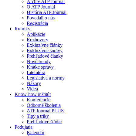
Archív ATP Journal
O ATP Journal
História ATP Journal
Povedali o nás
Registrácia
Rubriky
Aplikácie
Rozhovory
Exkluzívne články
Exkluzívne správy
Prehľadové články
Nové trendy
Krátke správy
Literatúra
Legislatíva a normy
Názory
Videá
Know-how inštitút
Konferencie
Odborné školenia
ATP Journal PLUS
Tipy a triky
Prehľadové štúdie
Podujatia
Kalendár