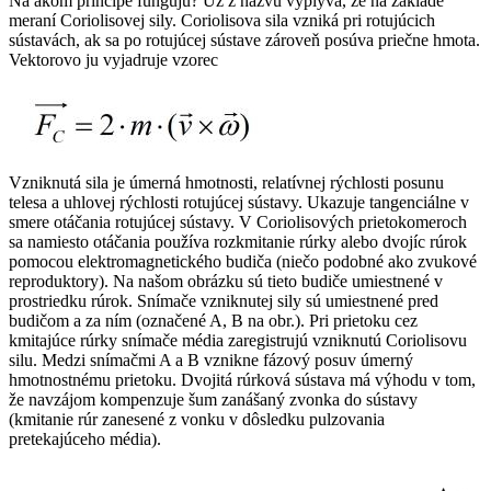
Na akom princípe fungujú? Už z názvu vyplýva, že na základe
meraní Coriolisovej sily. Coriolisova sila vzniká pri rotujúcich
sústavách, ak sa po rotujúcej sústave zároveň posúva priečne hmota.
Vektorovo ju vyjadruje vzorec
Vzniknutá sila je úmerná hmotnosti, relatívnej rýchlosti posunu
telesa a uhlovej rýchlosti rotujúcej sústavy. Ukazuje tangenciálne v
smere otáčania rotujúcej sústavy. V Coriolisových prietokomeroch
sa namiesto otáčania používa rozkmitanie rúrky alebo dvojíc rúrok
pomocou elektromagnetického budiča (niečo podobné ako zvukové
reproduktory). Na našom obrázku sú tieto budiče umiestnené v
prostriedku rúrok. Snímače vzniknutej sily sú umiestnené pred
budičom a za ním (označené A, B na obr.). Pri prietoku cez
kmitajúce rúrky snímače média zaregistrujú vzniknutú Coriolisovu
silu. Medzi snímačmi A a B vznikne fázový posuv úmerný
hmotnostnému prietoku. Dvojitá rúrková sústava má výhodu v tom,
že navzájom kompenzuje šum zanášaný zvonka do sústavy
(kmitanie rúr zanesené z vonku v dôsledku pulzovania
pretekajúceho média).