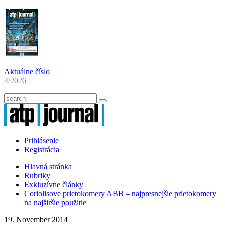
Aktuálne číslo
4/2026
Prihlásenie
Registrácia
Hlavná stránka
Rubriky
Exkluzívne články
Coriolisove prietokomery ABB – najpresnejšie prietokomery
na najširšie použitie
19. November 2014