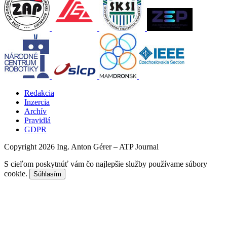
Redakcia
Inzercia
Archív
Pravidlá
GDPR
Copyright 2026 Ing. Anton Gérer – ATP Journal
S cieľom poskytnúť vám čo najlepšie služby používame súbory
cookie.
Súhlasím