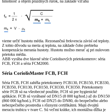
hmotnosť a objem prázdnych rúrok, na základe vzťahu
vieme určiť hustotu média. Rezonančná frekvencia závisí od teploty.
Z tohto dôvodu sa meria aj teplota, na základe čoho prebieha
kompenzácia merania hustoty. Hustotu možno merať aj pri nulovom
prietoku média.
ABB vyrába dve hlavné série Coriolisových prietokomerov: séria
FCB, FCH a séria FCM2000.
Séria CoriolisMaster FCB, FCH
Séria FCB, FCH zahŕňa prietokomery FCB130, FCB150, FCB330,
FCB350, FCH130, FCH150, FCH330, FCH350. Prietokomery
série FCB sú na všeobecné použitie, FCH sú pre hygienické
aplikácie. FCB sú vyrábané od DN15 (8 000 kg/hod.) až do DN150
(860 000 kg/hod.), FCH od DN25 do DN80, do bezpečného alebo
nebezpečného prostredia s rôznymi certifikátmi. Majú dvojitú
meraciu trubicu v tvare C. Sú veľmi krátke, ich montážna dĺžka je