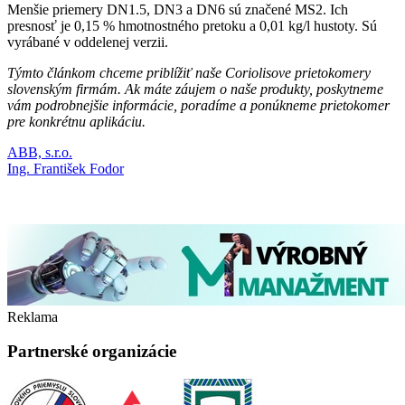
Menšie priemery DN1.5, DN3 a DN6 sú značené MS2. Ich
presnosť je 0,15 % hmotnostného pretoku a 0,01 kg/l hustoty. Sú
vyrábané v oddelenej verzii.
Týmto článkom chceme priblížiť naše Coriolisove prietokomery
slovenským firmám. Ak máte záujem o naše produkty, poskytneme
vám podrobnejšie informácie, poradíme a ponúkneme prietokomer
pre konkrétnu aplikáciu.
ABB, s.r.o.
Ing. František Fodor
Reklama
Partnerské organizácie