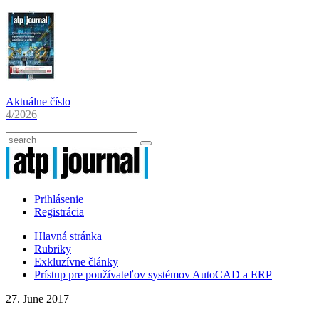
Aktuálne číslo
4/2026
Prihlásenie
Registrácia
Hlavná stránka
Rubriky
Exkluzívne články
Prístup pre používateľov systémov AutoCAD a ERP
27. June 2017