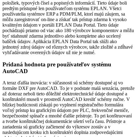
položiek, typových čísel a popisných informácií. Tieto údaje boli
predtým prístupné len používateľom systému EPLAN. Všetci
používatelia systémov ERP a PDM/PLM, ktorí majú záujem, sa
môžu zaregistrovať on-line a získať tak prístup zdarma k vysoko
kvalitným údajom v portáli EPLAN Data Portal. Tieto údaje
pochádzajú priamo od viac ako 180 výrobcov komponentov a môžu
byť stiahnuté zdarma jednotlivo alebo kompletne ako ucelený
balíček údajov. Aplikácia EPLAN Data Portal tak slúži ako
jednotný zdroj údajov od rôznych výrobcov, takže zložité a zdĺhavé
vyhľadávanie overených údajov už nie je nutné.
Pridaná hodnota pre používateľov systému
AutoCAD
A teraz ďalšia inovácia: v súčasnosti sú schémy dostupné aj vo
formáte DXF pre AutoCAD. To je v podstate malá senzácia, pretože
až doteraz neboli tieto dôležité elektrotechnické údaje dostupné a
konštruktéri museli v prostredí AutoCAD kresliť schémy ručne. V
blízkej budúcnosti získajú po vyplnení registračného formulára
voľný prístup ku grafickým údajom pre PLC, frekvenčné meniče,
bezpečnostné spínače a mnohé ďalšie prístroje. To pri konštruovaní
a tvorbe konštrukčnej dokumentácie ušetrí veľa času. Prístroje a
zariadenia sú graficky začlenené do výkresov zostáv a v
nasledujúcom kroku ich konštruktéri doplnia zodpovedajúcimi