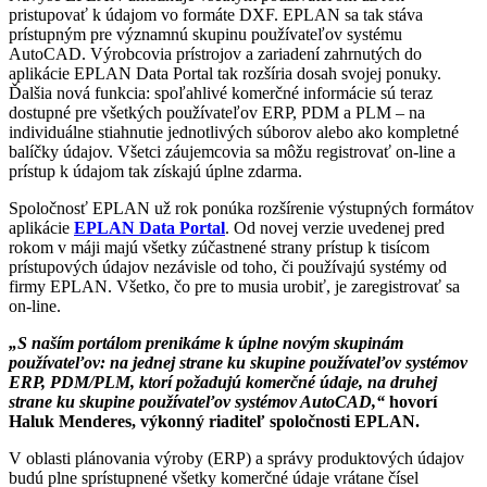
pristupovať k údajom vo formáte DXF. EPLAN sa tak stáva
prístupným pre významnú skupinu používateľov systému
AutoCAD. Výrobcovia prístrojov a zariadení zahrnutých do
aplikácie EPLAN Data Portal tak rozšíria dosah svojej ponuky.
Ďalšia nová funkcia: spoľahlivé komerčné informácie sú teraz
dostupné pre všetkých používateľov ERP, PDM a PLM – na
individuálne stiahnutie jednotlivých súborov alebo ako kompletné
balíčky údajov. Všetci záujemcovia sa môžu registrovať on-line a
prístup k údajom tak získajú úplne zdarma.
Spoločnosť EPLAN už rok ponúka rozšírenie výstupných formátov
aplikácie
EPLAN Data Portal
. Od novej verzie uvedenej pred
rokom v máji majú všetky zúčastnené strany prístup k tisícom
prístupových údajov nezávisle od toho, či používajú systémy od
firmy EPLAN. Všetko, čo pre to musia urobiť, je zaregistrovať sa
on-line.
„S naším portálom prenikáme k úplne novým skupinám
používateľov: na jednej strane ku skupine používateľov systémov
ERP, PDM/PLM, ktorí požadujú komerčné údaje, na druhej
strane ku skupine používateľov systémov AutoCAD,“
hovorí
Haluk Menderes, výkonný riaditeľ spoločnosti EPLAN.
V oblasti plánovania výroby (ERP) a správy produktových údajov
budú plne sprístupnené všetky komerčné údaje vrátane čísel