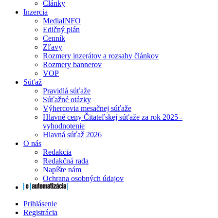
Články
Inzercia
MediaINFO
Edičný plán
Cenník
Zľavy
Rozmery inzerátov a rozsahy článkov
Rozmery bannerov
VOP
Súťaž
Pravidlá súťaže
Súťažné otázky
Výhercovia mesačnej súťaže
Hlavné ceny Čitateľskej súťaže za rok 2025 -
vyhodnotenie
Hlavná súťaž 2026
O nás
Redakcia
Redakčná rada
Napíšte nám
Ochrana osobných údajov
Prihlásenie
Registrácia