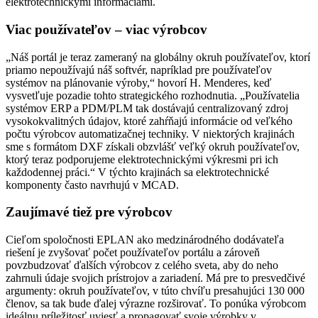
elektrotechnickými informáciami.
Viac používateľov – viac výrobcov
„Náš portál je teraz zameraný na globálny okruh používateľov, ktorí
priamo nepoužívajú náš softvér, napríklad pre používateľov
systémov na plánovanie výroby,“ hovorí H. Menderes, keď
vysvetľuje pozadie tohto strategického rozhodnutia. „Používatelia
systémov ERP a PDM/PLM tak dostávajú centralizovaný zdroj
vysokokvalitných údajov, ktoré zahŕňajú informácie od veľkého
počtu výrobcov automatizačnej techniky. V niektorých krajinách
sme s formátom DXF získali obzvlášť veľký okruh používateľov,
ktorý teraz podporujeme elektrotechnickými výkresmi pri ich
každodennej práci.“ V týchto krajinách sa elektrotechnické
komponenty často navrhujú v MCAD.
Zaujímavé tiež pre výrobcov
Cieľom spoločnosti EPLAN ako medzinárodného dodávateľa
riešení je zvyšovať počet používateľov portálu a zároveň
povzbudzovať ďalších výrobcov z celého sveta, aby do neho
zahrnuli údaje svojich prístrojov a zariadení. Má pre to presvedčivé
argumenty: okruh používateľov, v túto chvíľu presahujúci 130 000
členov, sa tak bude ďalej výrazne rozširovať. To ponúka výrobcom
ideálnu príležitosť uviesť a propagovať svoje výrobky v