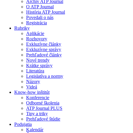
Archív ATP Journal
O ATP Journal
História ATP Journal
Povedali o nás
Registrácia
Rubriky
Aplikácie
Rozhovory
Exkluzívne články
Exkluzívne správy
Prehľadové články
Nové trendy
Krátke správy
Literatúra
Legislatíva a normy
Názory
Videá
Know-how inštitút
Konferencie
Odborné školenia
ATP Journal PLUS
Tipy a triky
Prehľadové štúdie
Podujatia
Kalendár