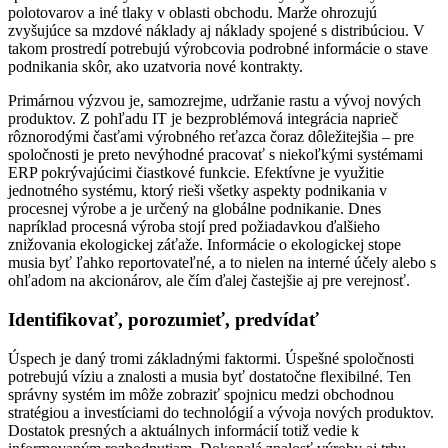
polotovarov a iné tlaky v oblasti obchodu. Marže ohrozujú
zvyšujúce sa mzdové náklady aj náklady spojené s distribúciou. V
takom prostredí potrebujú výrobcovia podrobné informácie o stave
podnikania skôr, ako uzatvoria nové kontrakty.
Primárnou výzvou je, samozrejme, udržanie rastu a vývoj nových
produktov. Z pohľadu IT je bezproblémová integrácia naprieč
rôznorodými časťami výrobného reťazca čoraz dôležitejšia – pre
spoločnosti je preto nevýhodné pracovať s niekoľkými systémami
ERP pokrývajúcimi čiastkové funkcie. Efektívne je využitie
jednotného systému, ktorý rieši všetky aspekty podnikania v
procesnej výrobe a je určený na globálne podnikanie. Dnes
napríklad procesná výroba stojí pred požiadavkou ďalšieho
znižovania ekologickej záťaže. Informácie o ekologickej stope
musia byť ľahko reportovateľné, a to nielen na interné účely alebo s
ohľadom na akcionárov, ale čím ďalej častejšie aj pre verejnosť.
Identifikovať, porozumieť, predvídať
Úspech je daný tromi základnými faktormi. Úspešné spoločnosti
potrebujú víziu a znalosti a musia byť dostatočne flexibilné. Ten
správny systém im môže zobraziť spojnicu medzi obchodnou
stratégiou a investíciami do technológií a vývoja nových produktov.
Dostatok presných a aktuálnych informácií totiž vedie k