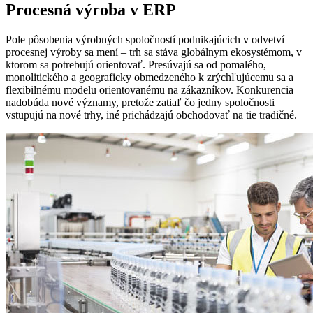
Procesná výroba v ERP
Pole pôsobenia výrobných spoločností podnikajúcich v odvetví
procesnej výroby sa mení – trh sa stáva globálnym ekosystémom, v
ktorom sa potrebujú orientovať. Presúvajú sa od pomalého,
monolitického a geograficky obmedzeného k zrýchľujúcemu sa a
flexibilnému modelu orientovanému na zákazníkov. Konkurencia
nadobúda nové významy, pretože zatiaľ čo jedny spoločnosti
vstupujú na nové trhy, iné prichádzajú obchodovať na tie tradičné.