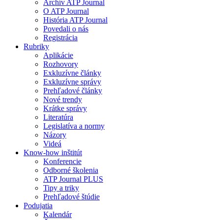
Archív ATP Journal
O ATP Journal
História ATP Journal
Povedali o nás
Registrácia
Rubriky
Aplikácie
Rozhovory
Exkluzívne články
Exkluzívne správy
Prehľadové články
Nové trendy
Krátke správy
Literatúra
Legislatíva a normy
Názory
Videá
Know-how inštitút
Konferencie
Odborné školenia
ATP Journal PLUS
Tipy a triky
Prehľadové štúdie
Podujatia
Kalendár