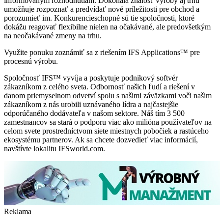
informovaným rozhodnutiam. Dokonalá znalosť výroby aj trhu
umožňuje rozpoznať a predvídať nové príležitosti pre obchod a
porozumieť im. Konkurencieschopné sú tie spoločnosti, ktoré
dokážu reagovať flexibilne nielen na očakávané, ale predovšetkým
na neočakávané zmeny na trhu.
Využite ponuku zoznámiť sa z riešením IFS Applications™ pre
procesnú výrobu.
Spoločnosť IFS™ vyvíja a poskytuje podnikový softvér
zákazníkom z celého sveta. Odbornosť našich ľudí a riešení v
danom priemyselnom odvetví spolu s našimi záväzkami voči našim
zákazníkom z nás urobili uznávaného lídra a najčastejšie
odporúčaného dodávateľa v našom sektore. Náš tím 3 500
zamestnancov sa stará o podporu viac ako milióna používateľov na
celom svete prostredníctvom siete miestnych pobočiek a rastúceho
ekosystému partnerov. Ak sa chcete dozvedieť viac informácií,
navštívte lokalitu IFSworld.com.
Reklama