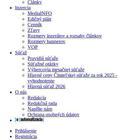
Články
Inzercia
MediaINFO
Edičný plán
Cenník
Zľavy
Rozmery inzerátov a rozsahy článkov
Rozmery bannerov
VOP
Súťaž
Pravidlá súťaže
Súťažné otázky
Výhercovia mesačnej súťaže
Hlavné ceny Čitateľskej súťaže za rok 2025 -
vyhodnotenie
Hlavná súťaž 2026
O nás
Redakcia
Redakčná rada
Napíšte nám
Ochrana osobných údajov
Prihlásenie
Registrácia