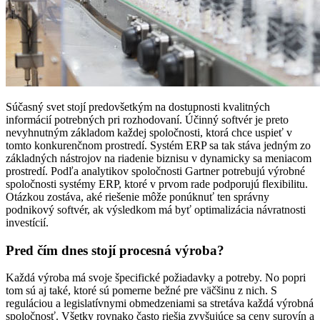
Súčasný svet stojí predovšetkým na dostupnosti kvalitných
informácií potrebných pri rozhodovaní. Účinný softvér je preto
nevyhnutným základom každej spoločnosti, ktorá chce uspieť v
tomto konkurenčnom prostredí. Systém ERP sa tak stáva jedným zo
základných nástrojov na riadenie biznisu v dynamicky sa meniacom
prostredí. Podľa analytikov spoločnosti Gartner potrebujú výrobné
spoločnosti systémy ERP, ktoré v prvom rade podporujú flexibilitu.
Otázkou zostáva, aké riešenie môže ponúknuť ten správny
podnikový softvér, ak výsledkom má byť optimalizácia návratnosti
investícií.
Pred čím dnes stojí procesná výroba?
Každá výroba má svoje špecifické požiadavky a potreby. No popri
tom sú aj také, ktoré sú pomerne bežné pre väčšinu z nich. S
reguláciou a legislatívnymi obmedzeniami sa stretáva každá výrobná
spoločnosť. Všetky rovnako často riešia zvyšujúce sa ceny surovín a