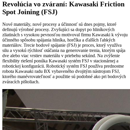
Revolúcia vo zváraní: Kawasaki Friction
Spot Joining (FSJ)
Nové materiály, nové procesy a účinnosť sú dnes pojmy, ktoré
definujú výrobné procesy. Zvyšujúci sa dopyt po hliníkových
zliatinách s vysokou pevnosťou motivoval firmu Kawasaki k vývoju
účinného spôsobu spájania hliníka, horčíka a ďalších ľahkých
materiálov. Trecie bodové spájanie (FSJ) je proces, ktorý využíva
silu a vysokú rýchlosť otáčania na generovanie trenia, ktorým spája
dve alebo viac vrstiev materiálu v priebehu sekúnd. Na zvýšenie
flexibility riešení ponúka Kawasaki systém FSJ v stacionárnej a
robotickej konfigurácii. Robotický systém FSJ používa prednostne
robota Kawasaki radu BX vybaveného dvojitým nástrojom FSJ,
ktorého manévrovateľnosť a použitie sú podobné ako pri bodových
zváracích pištoliach.