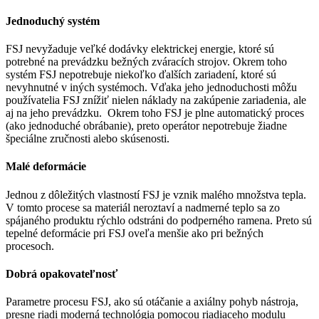
Jednoduchý systém
FSJ nevyžaduje veľké dodávky elektrickej energie, ktoré sú
potrebné na prevádzku bežných zváracích strojov. Okrem toho
systém FSJ nepotrebuje niekoľko ďalších zariadení, ktoré sú
nevyhnutné v iných systémoch. Vďaka jeho jednoduchosti môžu
používatelia FSJ znížiť nielen náklady na zakúpenie zariadenia, ale
aj na jeho prevádzku. Okrem toho FSJ je plne automatický proces
(ako jednoduché obrábanie), preto operátor nepotrebuje žiadne
špeciálne zručnosti alebo skúsenosti.
Malé deformácie
Jednou z dôležitých vlastností FSJ je vznik malého množstva tepla.
V tomto procese sa materiál neroztaví a nadmerné teplo sa zo
spájaného produktu rýchlo odstráni do podperného ramena. Preto sú
tepelné deformácie pri FSJ oveľa menšie ako pri bežných
procesoch.
Dobrá opakovateľnosť
Parametre procesu FSJ, ako sú otáčanie a axiálny pohyb nástroja,
presne riadi moderná technológia pomocou riadiaceho modulu