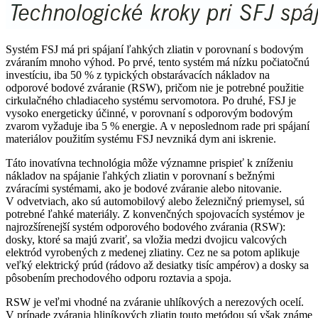
Systém FSJ má pri spájaní ľahkých zliatin v porovnaní s bodovým
zváraním mnoho výhod. Po prvé, tento systém má nízku počiatočnú
investíciu, iba 50 % z typických obstarávacích nákladov na
odporové bodové zváranie (RSW), pričom nie je potrebné použitie
cirkulačného chladiaceho systému servomotora. Po druhé, FSJ je
vysoko energeticky účinné, v porovnaní s odporovým bodovým
zvarom vyžaduje iba 5 % energie. A v neposlednom rade pri spájaní
materiálov použitím systému FSJ nevzniká dym ani iskrenie.
Táto inovatívna technológia môže významne prispieť k zníženiu
nákladov na spájanie ľahkých zliatin v porovnaní s bežnými
zváracími systémami, ako je bodové zváranie alebo nitovanie.
V odvetviach, ako sú automobilový alebo železničný priemysel, sú
potrebné ľahké materiály. Z konvenčných spojovacích systémov je
najrozšírenejší systém odporového bodového zvárania (RSW):
dosky, ktoré sa majú zvariť, sa vložia medzi dvojicu valcových
elektród vyrobených z medenej zliatiny. Cez ne sa potom aplikuje
veľký elektrický prúd (rádovo až desiatky tisíc ampérov) a dosky sa
pôsobením prechodového odporu roztavia a spoja.
RSW je veľmi vhodné na zváranie uhlíkových a nerezových ocelí.
V prípade zvárania hliníkových zliatin touto metódou sú však známe