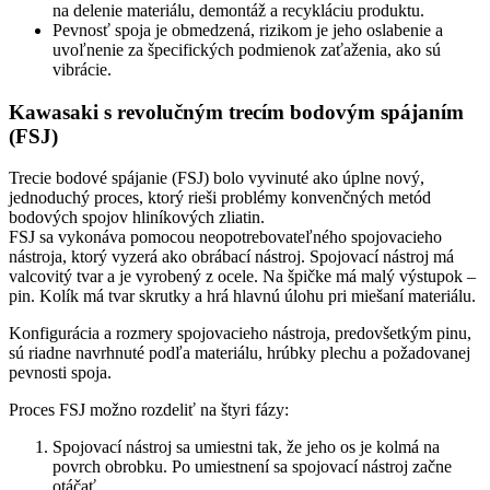
na delenie materiálu, demontáž a recykláciu produktu.
Pevnosť spoja je obmedzená, rizikom je jeho oslabenie a
uvoľnenie za špecifických podmienok zaťaženia, ako sú
vibrácie.
Kawasaki s revolučným trecím bodovým spájaním
(FSJ)
Trecie bodové spájanie (FSJ) bolo vyvinuté ako úplne nový,
jednoduchý proces, ktorý rieši problémy konvenčných metód
bodových spojov hliníkových zliatin.
FSJ sa vykonáva pomocou neopotrebovateľného spojovacieho
nástroja, ktorý vyzerá ako obrábací nástroj. Spojovací nástroj má
valcovitý tvar a je vyrobený z ocele. Na špičke má malý výstupok –
pin. Kolík má tvar skrutky a hrá hlavnú úlohu pri miešaní materiálu.
Konfigurácia a rozmery spojovacieho nástroja, predovšetkým pinu,
sú riadne navrhnuté podľa materiálu, hrúbky plechu a požadovanej
pevnosti spoja.
Proces FSJ možno rozdeliť na štyri fázy:
Spojovací nástroj sa umiestni tak, že jeho os je kolmá na
povrch obrobku. Po umiestnení sa spojovací nástroj začne
otáčať.