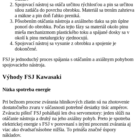
Spojovací nástroj sa otáča určitou rýchlosťou a pin sa určitou
silou zatláča do povrchu obrobku. Materiál sa trením zahrieva
a mäkne a pin doň ľahko preniká.
Pôsobením otáčania nástroja a axiálneho tlaku sa pin úplne
ponorí do obrobku. Počas tejto fázy sa materiál okolo pinu
mieša mechanizmom plastického toku a spájané dosky sa v
okolí k pinu metalurgicky zjednocujú.
Spojovací nástroj sa vysunie z obrobku a spojenie je
dokončené.
FSJ je jednoduchý proces spájania s otáčaním a axiálnym pohybom
spojovacieho nástroja.
Výhody FSJ Kawasaki
Nízka spotreba energie
Pri bežnom procese zvárania hliníkových zliatin sú na zhotovenie
dostatočného zvaru v súčasnosti potrebné desiatky tisíc ampérov.
Zváraciu pištoľ FSJ poháňajú len dva servomotory: jeden slúži na
otáčanie nástroja a druhý na jeho axiálny pohyb. Preto je spotreba
elektrickej energie s FSJ v porovnaní s inými procesmi zvárania aj
viac ako dvadsaťnásobne nižšia. To prináša značné úspory
nákladov.