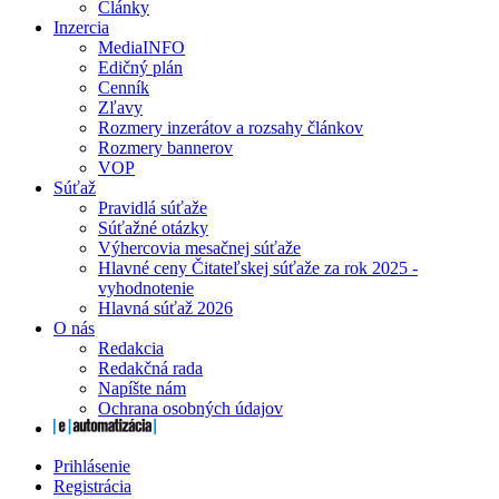
Články
Inzercia
MediaINFO
Edičný plán
Cenník
Zľavy
Rozmery inzerátov a rozsahy článkov
Rozmery bannerov
VOP
Súťaž
Pravidlá súťaže
Súťažné otázky
Výhercovia mesačnej súťaže
Hlavné ceny Čitateľskej súťaže za rok 2025 -
vyhodnotenie
Hlavná súťaž 2026
O nás
Redakcia
Redakčná rada
Napíšte nám
Ochrana osobných údajov
Prihlásenie
Registrácia