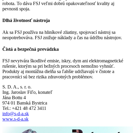
robota. To dáva FSJ veľmi dobrú opakovateľnosť kvality aj
pevnosti spoja.
Dlhá životnosť nástroja
Ak sa FSJ používa na hliníkové zliatiny, spojovací nástroj sa
neopotrebováva. FSJ znižuje náklady a čas na údržbu nástrojov.
Čistá a bezpečná prevádzka
FSJ nevytvára škodlivé emisie, iskry, dym ani elektromagnetické
rušenie, ktorým sa pri bežných procesoch nemožno vyhnúť.
Produkty aj montážna dielňa sa ľahšie udržiavajú v čistote a
pracovníci sú bez rizika zdravotných problémov.
S. D. A., s. r. o.
Ing. Jaroslav Fiľo, konateľ
Jána Bottu 4
974 01 Banská Bystrica
Tel.: +421 48 472 3411
info@s-d-a.sk
www.s-d-a.sk