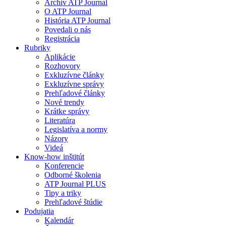
Archív ATP Journal
O ATP Journal
História ATP Journal
Povedali o nás
Registrácia
Rubriky
Aplikácie
Rozhovory
Exkluzívne články
Exkluzívne správy
Prehľadové články
Nové trendy
Krátke správy
Literatúra
Legislatíva a normy
Názory
Videá
Know-how inštitút
Konferencie
Odborné školenia
ATP Journal PLUS
Tipy a triky
Prehľadové štúdie
Podujatia
Kalendár