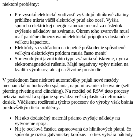
niektoré problémy:
Pre vysokú elektrickú vodivosť vyžadujú hliníkové zliatiny
približne trikrát väčší elektrický prúd ako oceľ. Vyššia
spotreba elektrickej energie samozrejme má za následok
zvýšenie nákladov na zváranie. Okrem toho zvarovňa musí
mať patrične dimenzovanú elektrickú prípojku s dostatočne
veľkou kapacitou.
Elektródy sa vzhľadom na tepelné poškodenie spôsobené
veľkým elektrickým prúdom musia často meniť.
Sprievodnými javmi tohto typu zvárania sú iskrenie, dym a
elektromagnetické rušenie. Majú negatívny vplyv nielen na
kvalitu výrobkov, ale aj na životné prostredie.
V poslednom čase niektoré automobilky prijali nové metódy
mechanického bodového spájania, napr. nitovanie a lisovanie (self
piercing riveting and clinching). Na rozdiel od RSW tieto procesy
netavia materiál a spájanie sprevádza veľká plastická deformácia
dosiek. Väčšiemu rozšíreniu týchto procesov do výroby však bránia
predovšetkým tieto problémy:
Nit ako dodatočný materiál priamo zvyšuje náklady na
vytvorenie spoja.
Nit je oceľová častica zapracovaná do hliníkových platní, čo
spôsobuje riziko galvanickej korózie. To tiež vytvára náklady