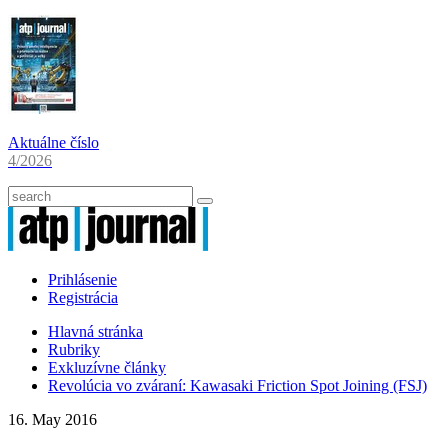
Aktuálne číslo
4/2026
Prihlásenie
Registrácia
Hlavná stránka
Rubriky
Exkluzívne články
Revolúcia vo zváraní: Kawasaki Friction Spot Joining (FSJ)
16. May 2016