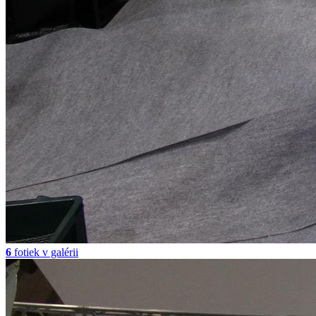
6
fotiek v galérii