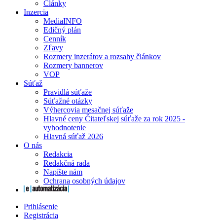
Články
Inzercia
MediaINFO
Edičný plán
Cenník
Zľavy
Rozmery inzerátov a rozsahy článkov
Rozmery bannerov
VOP
Súťaž
Pravidlá súťaže
Súťažné otázky
Výhercovia mesačnej súťaže
Hlavné ceny Čitateľskej súťaže za rok 2025 -
vyhodnotenie
Hlavná súťaž 2026
O nás
Redakcia
Redakčná rada
Napíšte nám
Ochrana osobných údajov
Prihlásenie
Registrácia