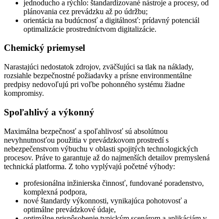
jednoducho a rýchlo: štandardizované nástroje a procesy, od
plánovania cez prevádzku až po údržbu;
orientácia na budúcnosť a digitálnosť: prídavný potenciál
optimalizácie prostredníctvom digitalizácie.
Chemický priemysel
Narastajúci nedostatok zdrojov, zväčšujúci sa tlak na náklady,
rozsiahle bezpečnostné požiadavky a prísne environmentálne
predpisy nedovoľujú pri voľbe pohonného systému žiadne
kompromisy.
Spoľahlivý a výkonný
Maximálna bezpečnosť a spoľahlivosť sú absolútnou
nevyhnutnosťou použitia v prevádzkovom prostredí s
nebezpečenstvom výbuchu v oblasti spojitých technologických
procesov. Práve to garantuje až do najmenších detailov premyslená
technická platforma. Z toho vyplývajú početné výhody:
profesionálna inžinierska činnosť, fundované poradenstvo,
komplexná podpora,
nové štandardy výkonnosti, vynikajúca pohotovosť a
optimálne prevádzkové údaje,
optimálne prispôsobenie typickým scenárom a aplikáciám v