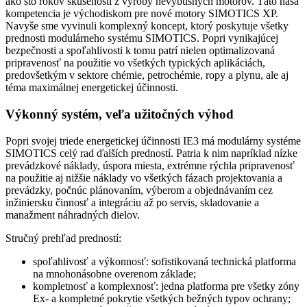
ako sto rokov skúseností z výroby nevýbušných motorov. Táto naša
kompetencia je východiskom pre nové motory SIMOTICS XP.
Navyše sme vyvinuli komplexný koncept, ktorý poskytuje všetky
prednosti modulárneho systému SIMOTICS. Popri vynikajúcej
bezpečnosti a spoľahlivosti k tomu patrí nielen optimalizovaná
pripravenosť na použitie vo všetkých typických aplikáciách,
predovšetkým v sektore chémie, petrochémie, ropy a plynu, ale aj
téma maximálnej energetickej účinnosti.
Výkonný systém, veľa užitočných výhod
Popri svojej triede energetickej účinnosti IE3 má modulárny systéme
SIMOTICS celý rad ďalších predností. Patria k nim napríklad nízke
prevádzkové náklady, úspora miesta, extrémne rýchla pripravenosť
na použitie aj nižšie náklady vo všetkých fázach projektovania a
prevádzky, počnúc plánovaním, výberom a objednávaním cez
inžiniersku činnosť a integráciu až po servis, skladovanie a
manažment náhradných dielov.
Stručný prehľad predností:
spoľahlivosť a výkonnosť: sofistikovaná technická platforma
na mnohonásobne overenom základe;
kompletnosť a komplexnosť: jedna platforma pre všetky zóny
Ex- a kompletné pokrytie všetkých bežných typov ochrany;