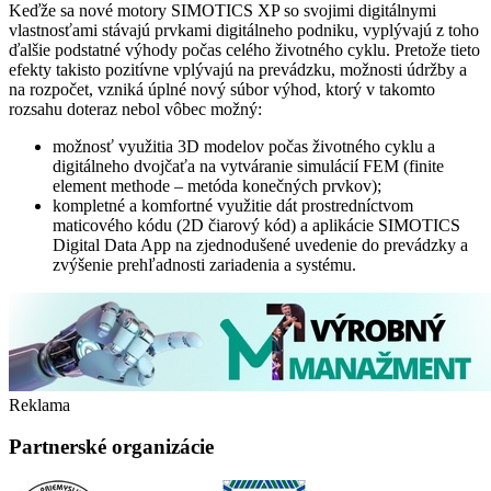
Keďže sa nové motory SIMOTICS XP so svojimi digitálnymi
vlastnosťami stávajú prvkami digitálneho podniku, vyplývajú z toho
ďalšie podstatné výhody počas celého životného cyklu. Pretože tieto
efekty takisto pozitívne vplývajú na prevádzku, možnosti údržby a
na rozpočet, vzniká úplné nový súbor výhod, ktorý v takomto
rozsahu doteraz nebol vôbec možný:
možnosť využitia 3D modelov počas životného cyklu a
digitálneho dvojčaťa na vytváranie simulácií FEM (finite
element methode – metóda konečných prvkov);
kompletné a komfortné využitie dát prostredníctvom
maticového kódu (2D čiarový kód) a aplikácie SIMOTICS
Digital Data App na zjednodušené uvedenie do prevádzky a
zvýšenie prehľadnosti zariadenia a systému.
Reklama
Partnerské organizácie