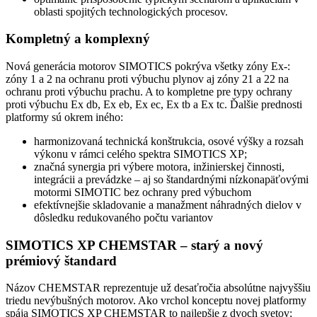
oblasti spojitých technologických procesov.
Kompletný a komplexný
Nová generácia motorov SIMOTICS pokrýva všetky zóny Ex-:
zóny 1 a 2 na ochranu proti výbuchu plynov aj zóny 21 a 22 na
ochranu proti výbuchu prachu. A to kompletne pre typy ochrany
proti výbuchu Ex db, Ex eb, Ex ec, Ex tb a Ex tc. Ďalšie prednosti
platformy sú okrem iného:
harmonizovaná technická konštrukcia, osové výšky a rozsah
výkonu v rámci celého spektra SIMOTICS XP;
značná synergia pri výbere motora, inžinierskej činnosti,
integrácii a prevádzke – aj so štandardnými nízkonapäťovými
motormi SIMOTIC bez ochrany pred výbuchom
efektívnejšie skladovanie a manažment náhradných dielov v
dôsledku redukovaného počtu variantov
SIMOTICS XP CHEMSTAR – starý a nový
prémiový štandard
Názov CHEMSTAR reprezentuje už desaťročia absolútne najvyššiu
triedu nevýbušných motorov. Ako vrchol konceptu novej platformy
spája SIMOTICS XP CHEMSTAR to najlepšie z dvoch svetov: