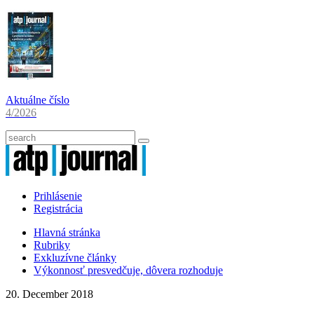
Aktuálne číslo
4/2026
Prihlásenie
Registrácia
Hlavná stránka
Rubriky
Exkluzívne články
Výkonnosť presvedčuje, dôvera rozhoduje
20. December 2018