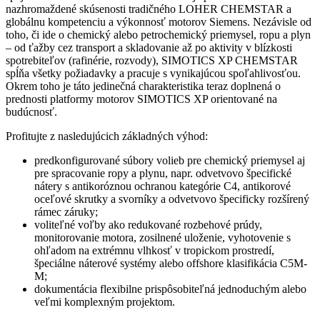
nazhromaždené skúsenosti tradičného LOHER CHEMSTAR a
globálnu kompetenciu a výkonnosť motorov Siemens. Nezávisle od
toho, či ide o chemický alebo petrochemický priemysel, ropu a plyn
– od ťažby cez transport a skladovanie až po aktivity v blízkosti
spotrebiteľov (rafinérie, rozvody), SIMOTICS XP CHEMSTAR
spĺňa všetky požiadavky a pracuje s vynikajúcou spoľahlivosťou.
Okrem toho je táto jedinečná charakteristika teraz doplnená o
prednosti platformy motorov SIMOTICS XP orientované na
budúcnosť.
Profitujte z nasledujúcich základných výhod:
predkonfigurované súbory volieb pre chemický priemysel aj
pre spracovanie ropy a plynu, napr. odvetvovo špecifické
nátery s antikoróznou ochranou kategórie C4, antikorové
oceľové skrutky a svorníky a odvetvovo špecificky rozšírený
rámec záruky;
voliteľné voľby ako redukované rozbehové prúdy,
monitorovanie motora, zosilnené uloženie, vyhotovenie s
ohľadom na extrémnu vlhkosť v tropickom prostredí,
špeciálne náterové systémy alebo offshore klasifikácia C5M-
M;
dokumentácia flexibilne prispôsobiteľná jednoduchým alebo
veľmi komplexným projektom.