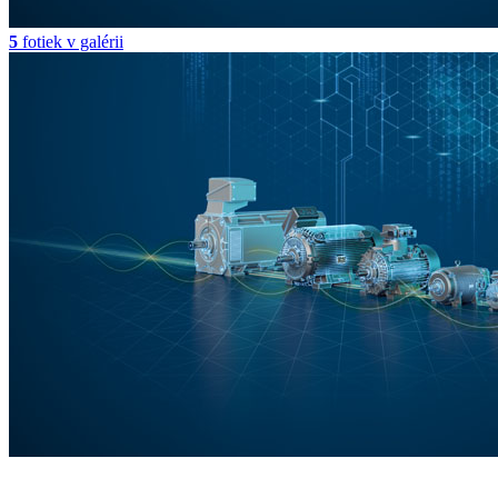
5
fotiek v galérii