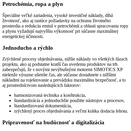
Petrochémia, ropa a plyn
Špeciálne veľké zariadenia, vysoké investičné náklady, dlhá
životnosť, ako aj rastúce požiadavky na ochranu životného
prostredia a redukciu emisií v petrochémii a oblasti spracovania ropy
a plynu vyžadujú najvyššiu výkonnosť pri súčasne maximálnej
energetickej účinnosti.
Jednoducho a rýchlo
Zrýchlené procesy objednávania, nižšie náklady vo všetkých fázach
projektu, ako aj podstatne kratší čas uvedenia produktov na trh
zabezpečujú, že s novými nevýbušnými motormi SIMOTICS XP
nielenže výrazne ušetríte čas, ale súčasne dosiahnete s nižšími
nákladmi na rojektovanie a prevádzku maximálnu bezpečnosť, a to
aj prostredníctvom nasledujúcich faktorov:
harmonizovaná technika a konštrukcia,
štandardizácia a jednoduchšie použitie nástrojov a procesov,
štandardizovaná dokumentácia,
zrýchlený proces objednávania a veľmi krátka dodacia lehota.
Pripravenosť na budúcnosť a digitalizácia