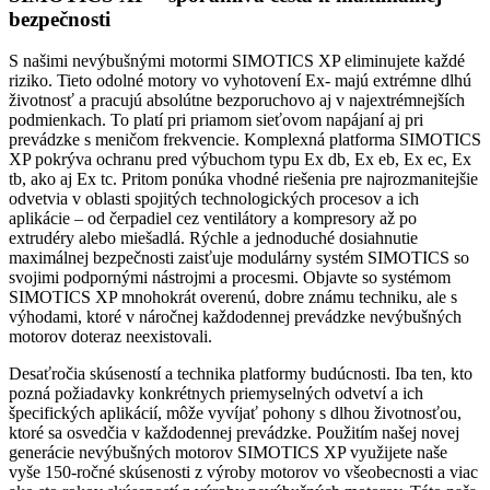
bezpečnosti
S našimi nevýbušnými motormi SIMOTICS XP eliminujete každé
riziko. Tieto odolné motory vo vyhotovení Ex- majú extrémne dlhú
životnosť a pracujú absolútne bezporuchovo aj v najextrémnejších
podmienkach. To platí pri priamom sieťovom napájaní aj pri
prevádzke s meničom frekvencie. Komplexná platforma SIMOTICS
XP pokrýva ochranu pred výbuchom typu Ex db, Ex eb, Ex ec, Ex
tb, ako aj Ex tc. Pritom ponúka vhodné riešenia pre najrozmanitejšie
odvetvia v oblasti spojitých technologických procesov a ich
aplikácie – od čerpadiel cez ventilátory a kompresory až po
extrudéry alebo miešadlá. Rýchle a jednoduché dosiahnutie
maximálnej bezpečnosti zaisťuje modulárny systém SIMOTICS so
svojimi podpornými nástrojmi a procesmi. Objavte so systémom
SIMOTICS XP mnohokrát overenú, dobre známu techniku, ale s
výhodami, ktoré v náročnej každodennej prevádzke nevýbušných
motorov doteraz neexistovali.
Desaťročia skúseností a technika platformy budúcnosti. Iba ten, kto
pozná požiadavky konkrétnych priemyselných odvetví a ich
špecifických aplikácií, môže vyvíjať pohony s dlhou životnosťou,
ktoré sa osvedčia v každodennej prevádzke. Použitím našej novej
generácie nevýbušných motorov SIMOTICS XP využijete naše
vyše 150-ročné skúsenosti z výroby motorov vo všeobecnosti a viac