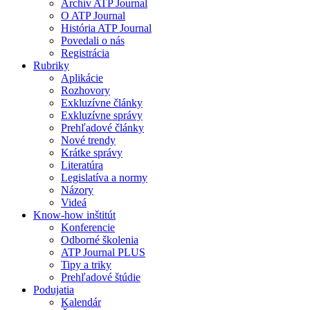
Archív ATP Journal
O ATP Journal
História ATP Journal
Povedali o nás
Registrácia
Rubriky
Aplikácie
Rozhovory
Exkluzívne články
Exkluzívne správy
Prehľadové články
Nové trendy
Krátke správy
Literatúra
Legislatíva a normy
Názory
Videá
Know-how inštitút
Konferencie
Odborné školenia
ATP Journal PLUS
Tipy a triky
Prehľadové štúdie
Podujatia
Kalendár