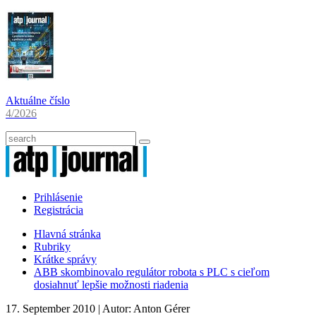
Aktuálne číslo
4/2026
Prihlásenie
Registrácia
Hlavná stránka
Rubriky
Krátke správy
ABB skombinovalo regulátor robota s PLC s cieľom
dosiahnuť lepšie možnosti riadenia
17. September 2010
| Autor:
Anton Gérer