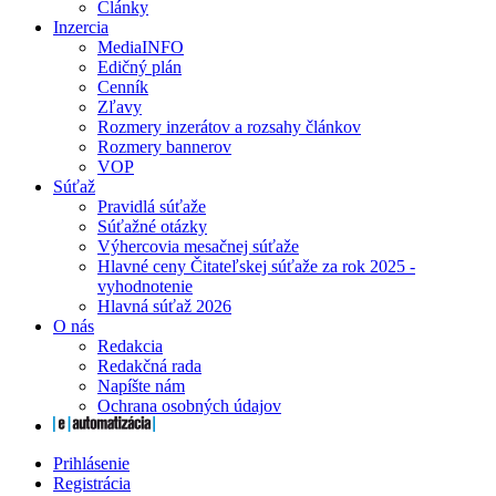
Články
Inzercia
MediaINFO
Edičný plán
Cenník
Zľavy
Rozmery inzerátov a rozsahy článkov
Rozmery bannerov
VOP
Súťaž
Pravidlá súťaže
Súťažné otázky
Výhercovia mesačnej súťaže
Hlavné ceny Čitateľskej súťaže za rok 2025 -
vyhodnotenie
Hlavná súťaž 2026
O nás
Redakcia
Redakčná rada
Napíšte nám
Ochrana osobných údajov
Prihlásenie
Registrácia