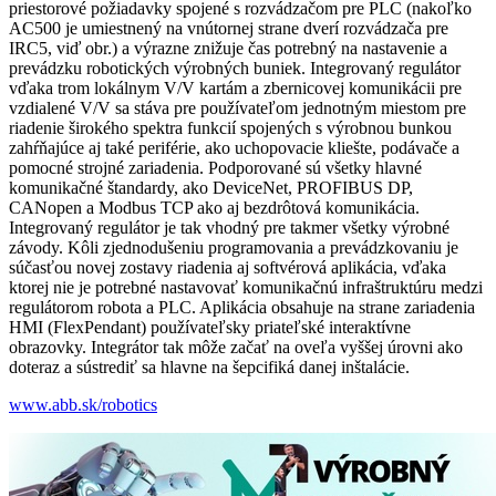
priestorové požiadavky spojené s rozvádzačom pre PLC (nakoľko
AC500 je umiestnený na vnútornej strane dverí rozvádzača pre
IRC5, viď obr.) a výrazne znižuje čas potrebný na nastavenie a
prevádzku robotických výrobných buniek. Integrovaný regulátor
vďaka trom lokálnym V/V kartám a zbernicovej komunikácii pre
vzdialené V/V sa stáva pre používateľom jednotným miestom pre
riadenie širokého spektra funkcií spojených s výrobnou bunkou
zahŕňajúce aj také periférie, ako uchopovacie kliešte, podávače a
pomocné strojné zariadenia. Podporované sú všetky hlavné
komunikačné štandardy, ako DeviceNet, PROFIBUS DP,
CANopen a Modbus TCP ako aj bezdrôtová komunikácia.
Integrovaný regulátor je tak vhodný pre takmer všetky výrobné
závody. Kôli zjednodušeniu programovania a prevádzkovaniu je
súčasťou novej zostavy riadenia aj softvérová aplikácia, vďaka
ktorej nie je potrebné nastavovať komunikačnú infraštruktúru medzi
regulátorom robota a PLC. Aplikácia obsahuje na strane zariadenia
HMI (FlexPendant) používateľsky priateľské interaktívne
obrazovky. Integrátor tak môže začať na oveľa vyššej úrovni ako
doteraz a sústrediť sa hlavne na šepcifiká danej inštalácie.
www.abb.sk/robotics