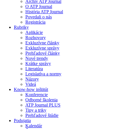
Archív ATP Journal
O ATP Journal
História ATP Journal
Povedali o nás
Registrácia
Rubriky
Aplikácie
Rozhovory
Exkluzívne články
Exkluzívne správy
Prehľadové články
Nové trendy
Krátke správy
Literatúra
Legislatíva a normy
Názory
Videá
Know-how inštitút
Konferencie
Odborné školenia
ATP Journal PLUS
Tipy a triky
Prehľadové štúdie
Podujatia
Kalendár