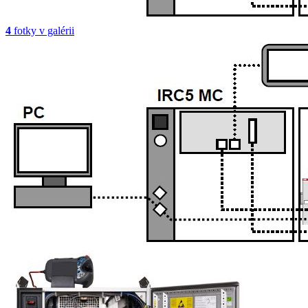
4
fotky v galérii