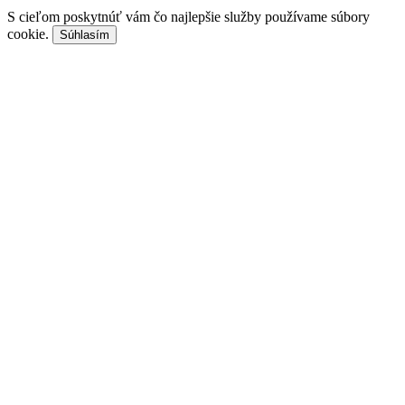
S cieľom poskytnúť vám čo najlepšie služby používame súbory
cookie.
Súhlasím