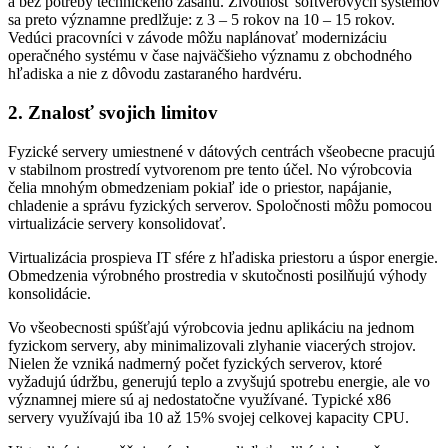
a bez potreby technického zásahu. Životnosť softvérových systémov
sa preto významne predlžuje: z 3 – 5 rokov na 10 – 15 rokov.
Vedúci pracovníci v závode môžu naplánovať modernizáciu
operačného systému v čase najväčšieho významu z obchodného
hľadiska a nie z dôvodu zastaraného hardvéru.
2. Znalosť svojich limitov
Fyzické servery umiestnené v dátových centrách všeobecne pracujú
v stabilnom prostredí vytvorenom pre tento účel. No výrobcovia
čelia mnohým obmedzeniam pokiaľ ide o priestor, napájanie,
chladenie a správu fyzických serverov. Spoločnosti môžu pomocou
virtualizácie servery konsolidovať.
Virtualizácia prospieva IT sfére z hľadiska priestoru a úspor energie.
Obmedzenia výrobného prostredia v skutočnosti posilňujú výhody
konsolidácie.
Vo všeobecnosti spúšťajú výrobcovia jednu aplikáciu na jednom
fyzickom servery, aby minimalizovali zlyhanie viacerých strojov.
Nielen že vzniká nadmerný počet fyzických serverov, ktoré
vyžadujú údržbu, generujú teplo a zvyšujú spotrebu energie, ale vo
významnej miere sú aj nedostatočne využívané. Typické x86
servery využívajú iba 10 až 15% svojej celkovej kapacity CPU.