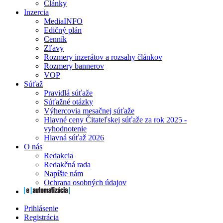
Články
Inzercia
MediaINFO
Edičný plán
Cenník
Zľavy
Rozmery inzerátov a rozsahy článkov
Rozmery bannerov
VOP
Súťaž
Pravidlá súťaže
Súťažné otázky
Výhercovia mesačnej súťaže
Hlavné ceny Čitateľskej súťaže za rok 2025 -
vyhodnotenie
Hlavná súťaž 2026
O nás
Redakcia
Redakčná rada
Napíšte nám
Ochrana osobných údajov
Prihlásenie
Registrácia