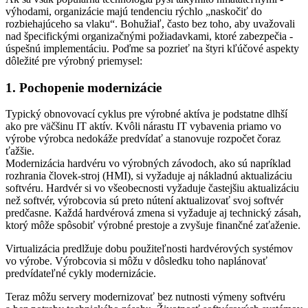
výhodami, organizácie majú tendenciu rýchlo „naskočiť do
rozbiehajúceho sa vlaku“. Bohužiaľ, často bez toho, aby uvažovali
nad špecifickými organizačnými požiadavkami, ktoré zabezpečia ­
úspešnú implementáciu. Poďme sa pozrieť na štyri kľúčové aspekty
dôležité pre výrobný priemysel:
1. Pochopenie modernizácie
Typický obnovovací cyklus pre výrobné aktíva je podstatne dlhší
ako pre väčšinu IT aktív. Kvôli nárastu IT vybavenia priamo vo
výrobe výrobca nedokáže predvídať a stanovuje rozpočet čoraz
ťažšie.
Modernizácia hardvéru vo výrobných závodoch, ako sú napríklad
rozhrania človek-stroj (HMI), si vyžaduje aj nákladnú aktualizáciu
softvéru. Hardvér si vo všeobecnosti vyžaduje častejšiu aktualizáciu
než softvér, výrobcovia sú preto nútení aktualizovať svoj softvér
predčasne. Každá hardvérová zmena si vyžaduje aj technický zásah,
ktorý môže spôsobiť výrobné prestoje a zvyšuje finančné zaťaženie.
Virtualizácia predlžuje dobu použiteľnosti hardvérových systémov
vo výrobe. Výrobcovia si môžu v dôsledku toho naplánovať
predvídateľné cykly modernizácie.
Teraz môžu servery modernizovať bez nutnosti výmeny softvéru