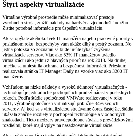
Štyri aspekty virtualizácie
Virtuálne výrobné prostredie môže minimalizovať prestoje
výrobného stroja, znížiť náklady na hardvér a zjednodušiť údržbu.
Zistite potrebné informácie pre úspešnú virtualizáciu.
Ak sa opýtate akéhokoľvek IT manažéra na jeho pracovné priority v
príslušnom roku, bezpochyby vám ukáže dlhý a pestrý zoznam. No
jedna položka zo zoznamu sa bude určite týkať zvýšenia
virtualizácie serverov. Viac ako 53% IT manažérov uviedlo
virtualizáciu ako jednu z hlavných priorít na rok 2013. Na druhej
priečke sa umiestnila ochrana a bezpečnosť informácií. Prieskum
realizovala stránka IT Manager Daily na vzorke viac ako 3200 IT
manažérov.
Vzhľadom na nízke náklady a vysokú účinnosť virtualizačných ­
technológií je jednoduché pochopiť ich prudký nárast v posledných
rokoch. Podľa štúdie spoločnosti VMWare realizovanej v roku
2011, výrobné spoločnosti virtualizujú približne 34% svojich
serverov. Aj keď sa s virtualizáciou stretávame čoraz častejšie, štúdia
ukázala značné rozdiely v pochopení technológie a v odborných
znalostiach. Tieto medzery pravdepodobne súvisia s prevádzkovými
rozdielmi, ktoré majú vplyv na nasadzovanie virtualizácie.
Ak sa však populárna technológia pýši takýmito hmatateľnými ­