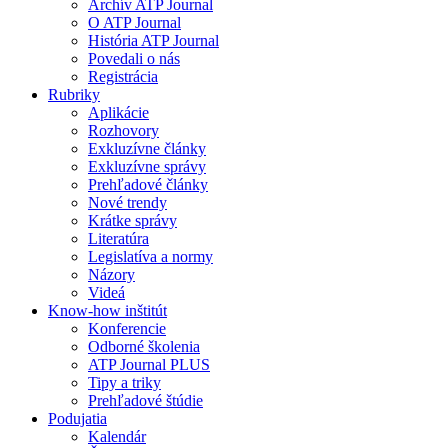
Archív ATP Journal
O ATP Journal
História ATP Journal
Povedali o nás
Registrácia
Rubriky
Aplikácie
Rozhovory
Exkluzívne články
Exkluzívne správy
Prehľadové články
Nové trendy
Krátke správy
Literatúra
Legislatíva a normy
Názory
Videá
Know-how inštitút
Konferencie
Odborné školenia
ATP Journal PLUS
Tipy a triky
Prehľadové štúdie
Podujatia
Kalendár