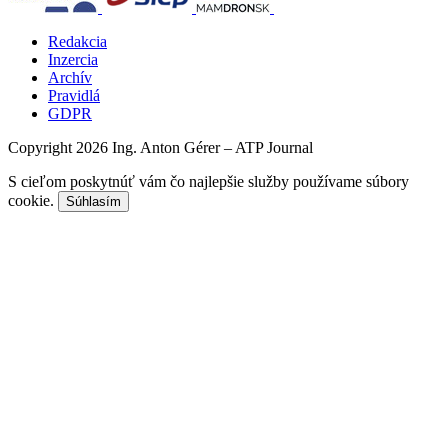
Redakcia
Inzercia
Archív
Pravidlá
GDPR
Copyright 2026 Ing. Anton Gérer – ATP Journal
S cieľom poskytnúť vám čo najlepšie služby používame súbory
cookie.
Súhlasím