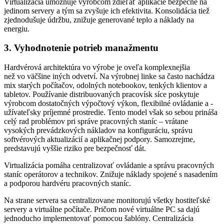
Virtualizácia umožňuje výrobcom zdieľať aplikácie bezpečne na
jedinom servery a tým sa zvyšuje ich efektivita. Konsolidácia tiež
zjednodušuje údržbu, znižuje generované teplo a náklady na
energiu.
3. Vyhodnotenie potrieb manažmentu
Hardvérová architektúra vo výrobe je oveľa komplexnejšia
než vo väčšine iných odvetví. Na výrobnej linke sa často nachádza
mix starých počítačov, odolných notebookov, tenkých klientov a
tabletov. Používanie distribuovaných pracovísk síce poskytuje
výrobcom dostatočných výpočtový výkon, flexibilné ovládanie a ­
užívateľsky príjemné prostredie. Tento model však so sebou prináša
celý rad problémov pri správe pracovných staníc – vrátane
vysokých prevádzkových nákladov na konfiguráciu, správu
softvérových aktualizácií a aplikačnej podpory. Samozrejme,
predstavujú vyššie riziko pre bezpečnosť dát.
Virtualizácia pomáha centralizovať ovládanie a správu pracovných
staníc operátorov a technikov. Znižuje náklady spojené s nasadením
a podporou hardvéru pracovných staníc.
Na strane servera sa centralizovane monitorujú všetky hostiteľské
servery a virtuálne počítače. Pričom nové virtuálne PC sa dajú
jednoducho implementovať pomocou šablóny. Centralizácia