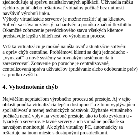
zjednodušuje aj správu nainštalovaných aplikácií. Užívatelia môžu
rýchlo zapnúť alebo reštartovať virtuálny počítač bez nutnosti
navštíviť výrobnú linku.
Výhody virtualizácie serverov je možné rozšíriť aj na klientov.
Softvér sa stáva nezávislý na hardvéri a ponúka značnú flexibilitu.
Okamžité zobrazenie prevádzkového stavu všetkých klientov
predstavuje ­lepšiu viditeľnosť vo výrobnom procese.
Vďaka virtualizácii je možné nainštalovať aktualizácie softvéru
a opráv chýb centrálne. Problémoví klienti sa dajú jednoducho ­
„vymazať“ a nové systémy sa rovnakým systémom dajú
zarezervovať. Zotavenie po poruche je centralizované,
centralizovaná správa užívateľov (pridávanie alebo odoberanie práv)
sa prudko zvýšila.
4. Vyhodnotenie chýb
Najväčším nepriateľom výrobného procesu sú prestoje. Aj v tejto
oblasti ponúka virtualizácia lepšiu dostupnosť a z toho vyplývajúcu
spoľahlivosť a menej technických odstávok. Zlyhanie virtuálneho
počítača nemá vplyv na výrobné prestoje, ako to bolo zvykom u ­
fyzických serverov. Hlavné servery a ich virtuálne počítače sa
navzájom monitorujú. Ak zlyhá virtuálny PC, automaticky sa
reštartuje na inom mieste s dostupnými prostriedkami.