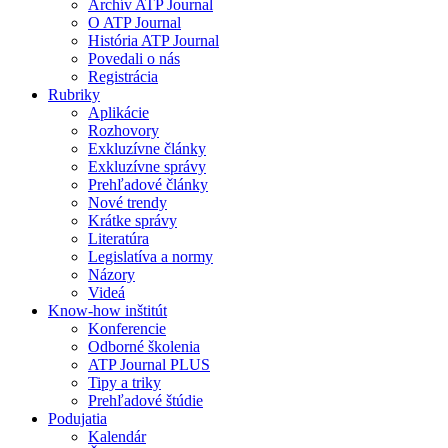
Archív ATP Journal
O ATP Journal
História ATP Journal
Povedali o nás
Registrácia
Rubriky
Aplikácie
Rozhovory
Exkluzívne články
Exkluzívne správy
Prehľadové články
Nové trendy
Krátke správy
Literatúra
Legislatíva a normy
Názory
Videá
Know-how inštitút
Konferencie
Odborné školenia
ATP Journal PLUS
Tipy a triky
Prehľadové štúdie
Podujatia
Kalendár