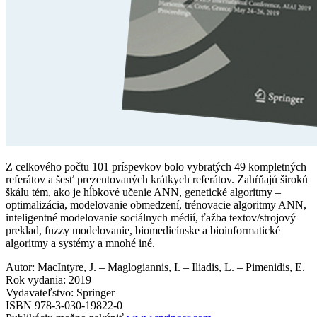
Z celkového počtu 101 príspevkov bolo vybratých 49 kompletných
referátov a šesť prezentovaných krátkych referátov. Zahŕňajú širokú
škálu tém, ako je hĺbkové učenie ANN, genetické algoritmy –
optimalizácia, modelovanie obmedzení, trénovacie algoritmy ANN,
inteligentné modelovanie sociálnych médií, ťažba textov/strojový
preklad, fuzzy modelovanie, biomedicínske a bioinformatické
algoritmy a systémy a mnohé iné.
Autor: MacIntyre, J. – Maglogiannis, I. – Iliadis, L. – Pimenidis, E.
Rok vydania: 2019
Vydavateľstvo: Springer
ISBN 978-3-030-19822-0