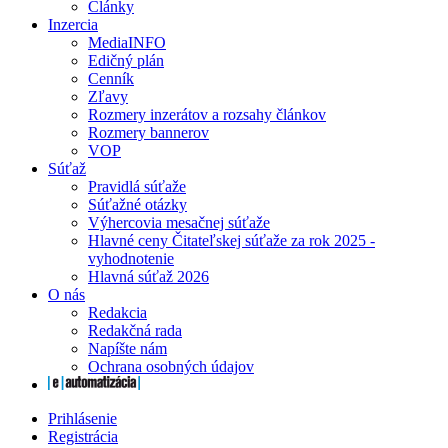
Články
Inzercia
MediaINFO
Edičný plán
Cenník
Zľavy
Rozmery inzerátov a rozsahy článkov
Rozmery bannerov
VOP
Súťaž
Pravidlá súťaže
Súťažné otázky
Výhercovia mesačnej súťaže
Hlavné ceny Čitateľskej súťaže za rok 2025 -
vyhodnotenie
Hlavná súťaž 2026
O nás
Redakcia
Redakčná rada
Napíšte nám
Ochrana osobných údajov
Prihlásenie
Registrácia