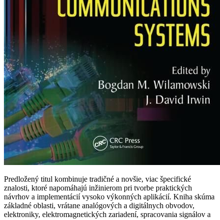
Predložený titul kombinuje tradičné a novšie, viac špecifické
znalosti, ktoré napomáhajú inžinierom pri tvorbe praktických
návrhov a implementácií vysoko výkonných aplikácií. Kniha skúma
základné oblasti, vrátane analógových a digitálnych obvodov,
elektroniky, elektromagnetických zariadení, spracovania signálov a