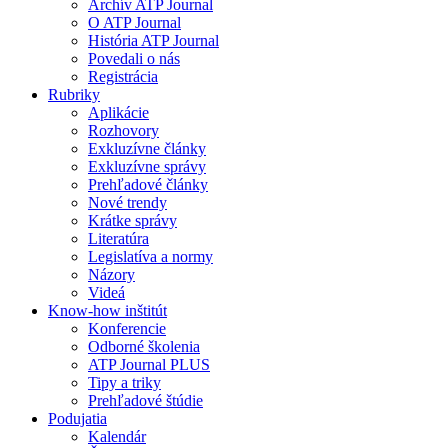
Archív ATP Journal
O ATP Journal
História ATP Journal
Povedali o nás
Registrácia
Rubriky
Aplikácie
Rozhovory
Exkluzívne články
Exkluzívne správy
Prehľadové články
Nové trendy
Krátke správy
Literatúra
Legislatíva a normy
Názory
Videá
Know-how inštitút
Konferencie
Odborné školenia
ATP Journal PLUS
Tipy a triky
Prehľadové štúdie
Podujatia
Kalendár