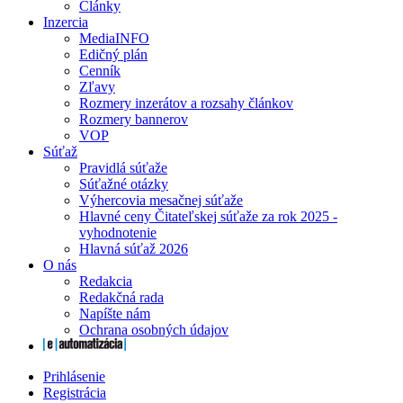
Články
Inzercia
MediaINFO
Edičný plán
Cenník
Zľavy
Rozmery inzerátov a rozsahy článkov
Rozmery bannerov
VOP
Súťaž
Pravidlá súťaže
Súťažné otázky
Výhercovia mesačnej súťaže
Hlavné ceny Čitateľskej súťaže za rok 2025 -
vyhodnotenie
Hlavná súťaž 2026
O nás
Redakcia
Redakčná rada
Napíšte nám
Ochrana osobných údajov
Prihlásenie
Registrácia