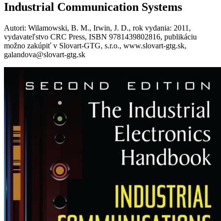
Industrial Communication Systems
Autori: Wilamowski, B. M., Irwin, J. D., rok vydania: 2011,
vydavateľstvo CRC Press, ISBN 9781439802816, publikáciu
možno zakúpiť v Slovart-GTG, s.r.o., www.slovart-gtg.sk,
galandova@slovart-gtg.sk