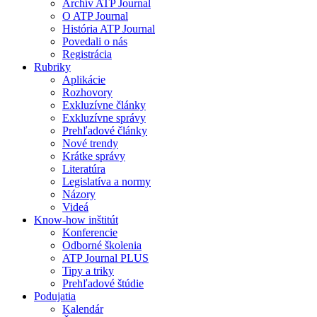
Archív ATP Journal
O ATP Journal
História ATP Journal
Povedali o nás
Registrácia
Rubriky
Aplikácie
Rozhovory
Exkluzívne články
Exkluzívne správy
Prehľadové články
Nové trendy
Krátke správy
Literatúra
Legislatíva a normy
Názory
Videá
Know-how inštitút
Konferencie
Odborné školenia
ATP Journal PLUS
Tipy a triky
Prehľadové štúdie
Podujatia
Kalendár