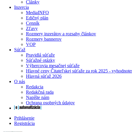
Články
Inzercia
MediaINFO
Edičný plán
Cenník
Zľavy
Rozmery inzerátov a rozsahy článkov
Rozmery bannerov
VOP
Súťaž
Pravidlá súťaže
Súťažné otázky
Výhercovia mesačnej súťaže
Hlavné ceny Čitateľskej súťaže za rok 2025 - vyhodnote
Hlavná súťaž 2026
O nás
Redakcia
Redakčná rada
Napíšte nám
Ochrana osobných údajov
Prihlásenie
Registrácia