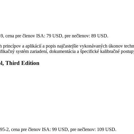
9, cena pre členov ISA: 79 USD, pre nečlenov: 89 USD.
rincípov a aplikácií a popis najčastejšie vykonávaných úkonov technik
fikačný systém zariadení, dokumentácia a špecifické kalibračné postupy p
, Third Edition
95-2, cena pre členov ISA: 99 USD, pre nečlenov: 109 USD.