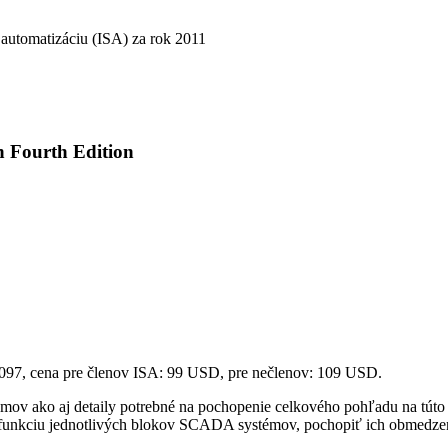
 automatizáciu (ISA) za rok 2011
n Fourth Edition
97, cena pre členov ISA: 99 USD, pre nečlenov: 109 USD.
v ako aj detaily potrebné na pochopenie celkového pohľadu na túto ob
funkciu jednotlivých blokov SCADA systémov, pochopiť ich obmedzeni