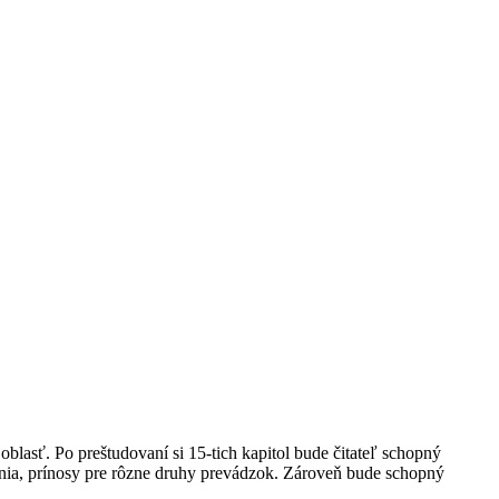
lasť. Po preštudovaní si 15-tich kapitol bude čitateľ schopný
a, prínosy pre rôzne druhy prevádzok. Zároveň bude schopný