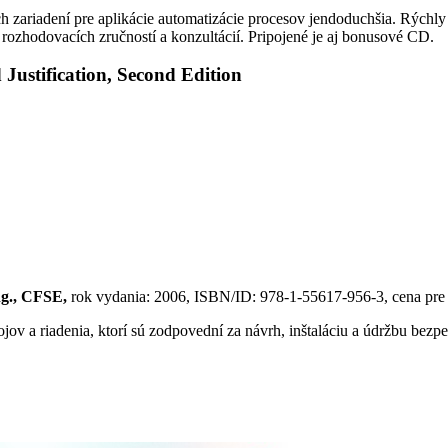
h zariadení pre aplikácie automatizácie procesov jendoduchšia. Rýchly
, rozhodovacích zručností a konzultácií. Pripojené je aj bonusové CD.
 Justification, Second Edition
ng., CFSE,
rok vydania: 2006, ISBN/ID: 978-1-55617-956-3, cena pr
ojov a riadenia, ktorí sú zodpovední za návrh, inštaláciu a údržbu bez