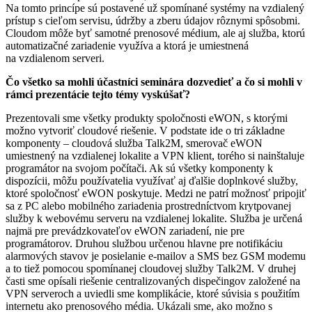
Na tomto princípe sú postavené už spomínané systémy na vzdialený
­prístup s cieľom servisu, údržby a zberu údajov rôznymi spôsobmi.
Cloudom môže byť samotné prenosové médium, ale aj služba, ktorú
automatizačné zariadenie využíva a ktorá je umiestnená
na vzdialenom serveri.
Čo všetko sa mohli účastníci seminára dozvedieť a čo si mohli v
rámci prezentácie tejto témy vyskúšať?
Prezentovali sme všetky produkty spoločnosti eWON, s ktorými
možno vytvoriť cloudové riešenie. V podstate ide o tri základne
komponenty – cloudová služba Talk2M, smerovač eWON
umiestnený na vzdialenej lokalite a VPN klient, torého si nainštaluje
programátor na svojom počítači. Ak sú všetky komponenty k
dispozícii, môžu používatelia využívať aj ďalšie doplnkové služby,
ktoré spoločnosť eWON poskytuje. Medzi ne patrí možnosť pripojiť
sa z PC alebo mobilného zariadenia prostredníctvom krytpovanej
služby k webovému serveru na vzdialenej lokalite. Služba je určená
najmä pre prevádzkovateľov eWON zariadení, nie pre
programátorov. Druhou službou určenou hlavne pre notifikáciu
alarmových stavov je posielanie e-mailov a SMS bez GSM modemu
a to tiež pomocou spomínanej cloudovej služby Talk2M. V druhej
časti sme opísali riešenie centralizovaných dispečingov založené na
VPN serveroch a uviedli sme komplikácie, ktoré súvisia s použitím
internetu ako prenosového média. Ukázali sme, ako možno s