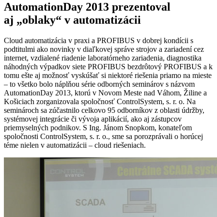
AutomationDay 2013 prezentoval
aj „oblaky“ v automatizácii
Cloud automatizácia v praxi a PROFIBUS v dobrej kondícii s
podtitulmi ako novinky v diaľkovej správe strojov a zariadení cez
internet, vzdialené riadenie laboratórneho zariadenia, diagnostika
náhodných výpadkov siete PROFIBUS bezdrôtový PROFIBUS a k
tomu ešte aj možnosť vyskúšať si niektoré riešenia priamo na mieste
– to všetko bolo náplňou série odborných seminárov s názvom
AutomationDay 2013, ktorú v Novom Meste nad Váhom, Žiline a
Košiciach zorganizovala spoločnosť ControlSystem, s. r. o. Na
seminároch sa zúčastnilo celkovo 95 odborníkov z oblasti údržby,
systémovej integrácie či vývoja aplikácií, ako aj zástupcov
priemyselných podnikov. S Ing. Jánom Snopkom, konateľom
spoločnosti ControlSystem, s. r. o., sme sa porozprávali o horúcej
téme nielen v automatizácii – cloud riešeniach.