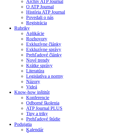
Archív ATP Journal
O ATP Journal
História ATP Journal
Povedali o nás
Registrácia
Rubriky
Aplikácie
Rozhovory
Exkluzívne články
Exkluzívne správy
Prehľadové články
Nové trendy
Krátke správy
Literatúra
Legislatíva a normy
Názory
Videá
Know-how inštitút
Konferencie
Odborné školenia
ATP Journal PLUS
Tipy a triky
Prehľadové štúdie
Podujatia
Kalendár