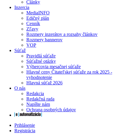
Články
Inzercia
MediaINFO
Edičný plán
Cenník
Zľavy
Rozmery inzerátov a rozsahy článkov
Rozmery bannerov
VOP
Súťaž
Pravidlá súťaže
Súťažné otázky
Výhercovia mesačnej súťaže
Hlavné ceny Čitateľskej súťaže za rok 2025 -
vyhodnotenie
Hlavná súťaž 2026
O nás
Redakcia
Redakčná rada
Napíšte nám
Ochrana osobných údajov
Prihlásenie
Registrácia