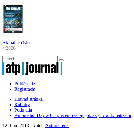
Aktuálne číslo
4/2026
Prihlásenie
Registrácia
Hlavná stránka
Rubriky
Podujatia
AutomationDay 2013 prezentoval aj „oblaky“ v automatizácii
12. June 2013
| Autor:
Anton Gérer