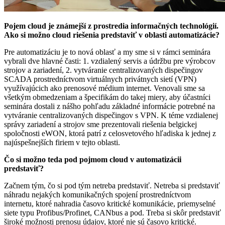
Pojem cloud je známejší z prostredia informačných technológií.
Ako si možno cloud riešenia predstaviť v oblasti automatizácie?
Pre automatizáciu je to nová oblasť a my sme si v rámci seminára
vybrali dve hlavné časti: 1. vzdialený servis a údržbu pre ­výrobcov
strojov a zariadení, 2. vytváranie centralizovaných dispečingov
SCADA prostredníctvom virtuálnych privátnych sietí (VPN)
využívajúcich ako prenosové médium internet. Venovali sme sa
všetkým obmedzeniam a špecifikám do takej miery, aby účastníci
seminára dostali z nášho pohľadu základné informácie potrebné na
vytváranie centralizovaných dispečingov s VPN. K téme vzdialenej
správy zariadení a strojov sme prezentovali riešenia belgickej
spoločnosti eWON, ktorá patrí z celosvetového hľadiska k jednej z
najúspešnejších firiem v tejto oblasti.
Čo si možno teda pod pojmom cloud v automatizácii
predstaviť?
Začnem tým, čo si pod tým netreba predstaviť. Netreba si predstaviť
náhradu nejakých komunikačných spojení prostredníctvom
internetu, ktoré nahradia časovo kritické komunikácie, priemyselné
siete typu Profibus/Profinet, CANbus a pod. Treba si skôr predstaviť
široké možnosti prenosu údajov, ktoré nie sú časovo kritické.