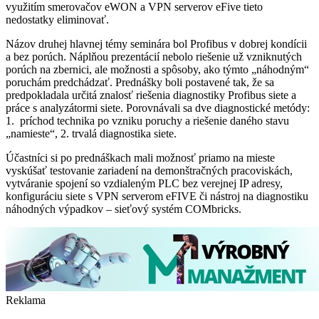
využitím smerovačov eWON a VPN serverov eFive tieto
nedostatky eliminovať.
Názov druhej hlavnej témy seminára bol Profibus v dobrej kondícii
a bez porúch. Náplňou prezentácií nebolo riešenie už vzniknutých
porúch na zbernici, ale možnosti a spôsoby, ako týmto „náhodným“
poruchám predchádzať. Prednášky boli postavené tak, že sa
predpokladala určitá znalosť riešenia diagnostiky Profibus siete a
práce s analyzátormi siete. Porovnávali sa dve diagnostické metódy:
1. príchod technika po vzniku poruchy a riešenie daného stavu
„namieste“, 2. trvalá diagnostika siete.
Účastníci si po prednáškach mali možnosť priamo na mieste
vyskúšať testovanie zariadení na demonštračných pracoviskách,
vytváranie spojení so vzdialeným PLC bez verejnej IP adresy,
konfiguráciu siete s VPN serverom eFIVE či nástroj na diagnostiku
náhodných výpadkov – sieťový systém COMbricks.
Reklama