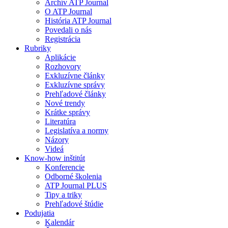
Archív ATP Journal
O ATP Journal
História ATP Journal
Povedali o nás
Registrácia
Rubriky
Aplikácie
Rozhovory
Exkluzívne články
Exkluzívne správy
Prehľadové články
Nové trendy
Krátke správy
Literatúra
Legislatíva a normy
Názory
Videá
Know-how inštitút
Konferencie
Odborné školenia
ATP Journal PLUS
Tipy a triky
Prehľadové štúdie
Podujatia
Kalendár