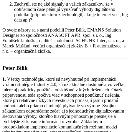
Zachytili ste nejaké signály u vašich zákazníkov, že v
dohľadnom čase plánujú využívať výhody digitálneho
podniku (príp. niektorú z technológií, ako je internet vecí, big
data ap.)?
O svoje názory sa s nami podelili Peter Bilík, EMANS Solution
Designer zo spoločnosti ANASOFT APR, spol. s r. o., Ing.
František Jantoška, riaditeľ spoločnosti SCHUNK Intec, s. r. o., a
Marek Mašláni, vedúci organizačnej zložky B + R automatizace, s.
r. o. – organizačná zložka.
Peter Bilík
1.
Všetky technológie, ktoré sú nevyhnutné pri implementácii
v rámci stratégie Industry 4.0, sú už aktuálne dostupné a vo veľkej
miere aj prakticky použité a odskúšané v iných riešeniach. Otázka
pripravenosti teda spočíva viac v schopnosti ponúknuť riešenia,
ktoré pri relatívne nízkych investíciách prinášajú jasnú pridanú
hodnotu alebo priamo eliminujú plytvanie vo výrobe. Svojim
zákazníkom odporúčame začať aj s jednoduchým digitalizovaním
sledovania výroby, ktorého hlavným prínosom je presnejšie a
rýchlejšie získavanie informácií o výrobe. Základným
predpokladom implementácie komunikačných rozhraní medzi