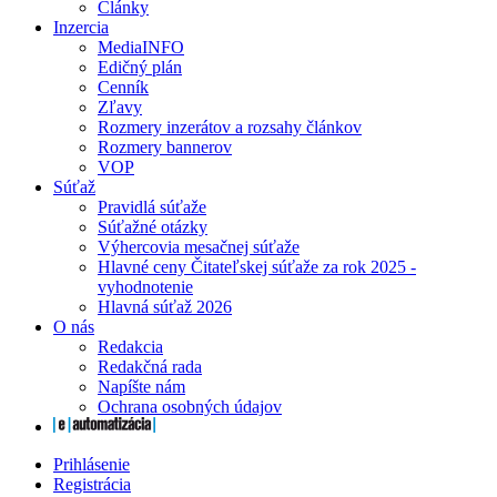
Články
Inzercia
MediaINFO
Edičný plán
Cenník
Zľavy
Rozmery inzerátov a rozsahy článkov
Rozmery bannerov
VOP
Súťaž
Pravidlá súťaže
Súťažné otázky
Výhercovia mesačnej súťaže
Hlavné ceny Čitateľskej súťaže za rok 2025 -
vyhodnotenie
Hlavná súťaž 2026
O nás
Redakcia
Redakčná rada
Napíšte nám
Ochrana osobných údajov
Prihlásenie
Registrácia