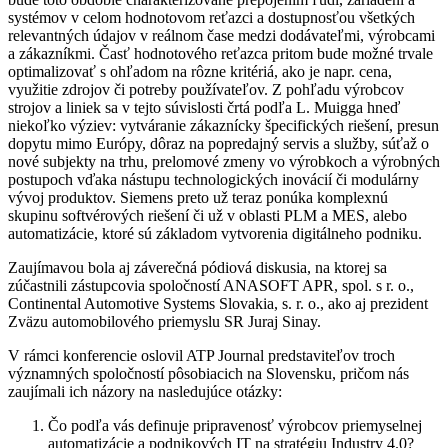
systémov v celom hodnotovom reťazci a dostupnosťou všetkých
relevantných údajov v reálnom čase medzi dodávateľmi, výrobcami
a zákazníkmi. Časť hodnotového reťazca pritom bude možné trvale
optimalizovať s ohľadom na rôzne kritériá, ako je napr. cena,
využitie zdrojov či potreby používateľov. Z pohľadu výrobcov
strojov a liniek sa v tejto súvislosti črtá podľa L. Muigga hneď
niekoľko výziev: vytváranie zákaznícky špecifických riešení, presun
dopytu mimo Európy, dôraz na popredajný servis a služby, súťaž o
nové subjekty na trhu, prelomové zmeny vo výrobkoch a výrobných
postupoch vďaka nástupu technologických inovácií či modulárny
vývoj produktov. Siemens preto už teraz ponúka komplexnú
skupinu softvérových riešení či už v oblasti PLM a MES, alebo
automatizácie, ktoré sú základom vytvorenia digitálneho podniku.
Zaujímavou bola aj záverečná pódiová diskusia, na ktorej sa
zúčastnili zástupcovia spoločností ANASOFT APR, spol. s r. o.,
Continental Automotive Systems Slovakia, s. r. o., ako aj prezident
Zväzu automobilového priemyslu SR Juraj Sinay.
V rámci konferencie oslovil ATP Journal predstaviteľov troch
významných spoločností pôsobiacich na Slovensku, pričom nás
zaujímali ich názory na nasledujúce otázky:
Čo podľa vás definuje pripravenosť výrobcov priemyselnej
automatizácie a podnikových IT na stratégiu Industry 4.0?