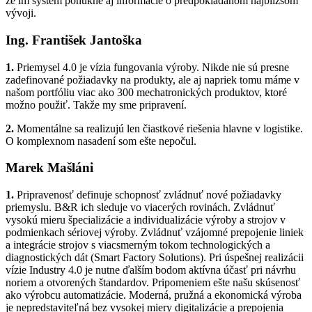
že im systém ponúkne aj informácie o predpokladanom najbližšom
vývoji.
Ing. František Jantoška
1.
Priemysel 4.0 je vízia fungovania výroby. Nikde nie sú presne
zadefinované požiadavky na produkty, ale aj napriek tomu máme v
našom portfóliu viac ako 300 mechatronických produktov, ktoré
možno použiť. Takže my sme pripravení.
2.
Momentálne sa realizujú len čiastkové riešenia hlavne v logistike.
O komplexnom nasadení som ešte nepočul.
Marek Mašláni
1.
Pripravenosť definuje schopnosť zvládnuť nové požiadavky
priemyslu. B&R ich sleduje vo viacerých rovinách. Zvládnuť
vysokú mieru špecializácie a individualizácie výroby a strojov v
podmienkach sériovej výroby. Zvládnuť vzájomné prepojenie liniek
a integrácie strojov s viacsmerným tokom technologických a
diagnostických dát (Smart Factory Solutions). Pri úspešnej realizácii
vízie Industry 4.0 je nutne ďalším bodom aktívna účasť pri návrhu
noriem a otvorených štandardov. Pripomeniem ešte našu skúsenosť
ako výrobcu automatizácie. Moderná, pružná a ekonomická výroba
je nepredstaviteľná bez vysokej miery digitalizácie a prepojenia