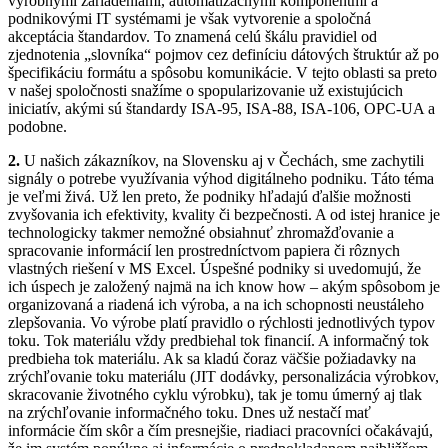
výrobnými zariadeniami, automatizačnými komponentmi a
podnikovými IT systémami je však vytvorenie a spoločná
akceptácia štandardov. To znamená celú škálu pravidiel od
zjednotenia „slovníka“ pojmov cez definíciu dátových štruktúr až po
špecifikáciu formátu a spôsobu komunikácie. V tejto oblasti sa preto
v našej spoločnosti snažíme o spopularizovanie už existujúcich
iniciatív, akými sú štandardy ISA-95, ISA-88, ISA-106, OPC-UA a
podobne.
2.
U našich zákazníkov, na Slovensku aj v Čechách, sme zachytili
signály o potrebe využívania výhod digitálneho podniku. Táto téma
je veľmi živá. Už len preto, že podniky hľadajú ďalšie možnosti
zvyšovania ich efektivity, kvality či bezpečnosti. A od istej hranice je
technologicky takmer nemožné obsiahnuť zhromažďovanie a
spracovanie informácií len prostredníctvom papiera či rôznych
vlastných riešení v MS Excel. Úspešné podniky si uvedomujú, že
ich úspech je založený najmä na ich know how – akým spôsobom je
organizovaná a riadená ich výroba, a na ich schopnosti neustáleho
zlepšovania. Vo výrobe platí pravidlo o rýchlosti jednotlivých typov
toku. Tok materiálu vždy predbiehal tok financií. A informačný tok
predbieha tok materiálu. Ak sa kladú čoraz väčšie požiadavky na
zrýchľovanie toku materiálu (JIT dodávky, personalizácia výrobkov,
skracovanie životného cyklu výrobku), tak je tomu úmerný aj tlak
na zrýchľovanie informačného toku. Dnes už nestačí mať
informácie čím skôr a čím presnejšie, riadiaci pracovníci očakávajú,