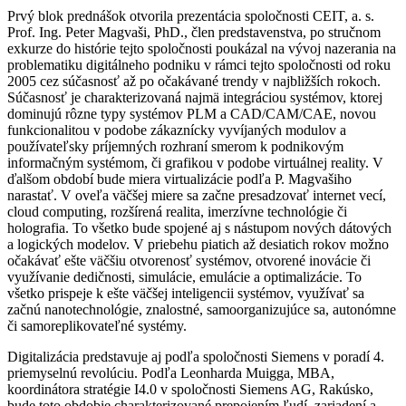
Prvý blok prednášok otvorila prezentácia spoločnosti CEIT, a. s.
Prof. Ing. Peter Magvaši, PhD., člen predstavenstva, po stručnom
exkurze do histórie tejto spoločnosti poukázal na vývoj nazerania na
problematiku digitálneho podniku v rámci tejto spoločnosti od roku
2005 cez súčasnosť až po očakávané trendy v najbližších rokoch.
Súčasnosť je charakterizovaná najmä integráciou systémov, ktorej
dominujú rôzne typy systémov PLM a CAD/CAM/CAE, novou
funkcionalitou v podobe zákaznícky vyvíjaných modulov a
používateľsky príjemných rozhraní smerom k podnikovým
informačným systémom, či grafikou v podobe virtuálnej reality. V
ďalšom období bude miera virtualizácie podľa P. Magvašiho
narastať. V oveľa väčšej miere sa začne presadzovať internet vecí,
cloud computing, rozšírená realita, imerzívne technológie či
holografia. To všetko bude spojené aj s nástupom nových dátových
a logických modelov. V priebehu piatich až desiatich rokov možno
očakávať ešte väčšiu otvorenosť systémov, otvorené inovácie či
využívanie dedičnosti, simulácie, emulácie a optimalizácie. To
všetko prispeje k ešte väčšej inteligencii systémov, využívať sa
začnú nanotechnológie, znalostné, samoorganizujúce sa, autonómne
či samoreplikovateľné systémy.
Digitalizácia predstavuje aj podľa spoločnosti Siemens v poradí 4.
priemyselnú revolúciu. Podľa Leonharda Muigga, MBA,
koordinátora stratégie I4.0 v spoločnosti Siemens AG, Rakúsko,
bude toto obdobie charakterizované prepojením ľudí, zariadení a