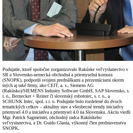
Podujatie, ktoré spoločne zorganizovalo Rakúske veľvyslanectvo v
SR a Slovensko-nemecká obchodná a priemyselná komora
(SNOPK), podporili svojimi prednáškami a prezentáciami okrem
iných aj také firmy, ako CEIT, a. s., Siemens AG
(Rakúsko)/SIEMENS Industry Software GmbH, SAP Slovensko, s.
r. o., Bernecker + Reiner či slovenský robototec, s. r. o., a
SCHUNK Intec, spol. s r. o. Podujatie bolo rozdelené do dvoch
tematických celkov – aktuálny stav a všeobecné trendy iniciatívy
priemysel 4.0 a iniciatíva a priemysel 4.0 na Slovensku. Akciu viedli
Mgr. Patrick Sagmeister, obchodný radca Rakúskeho
veľvyslanectva, a Dr. Guido Glania, výkonný člen predstavenstva
SNOPK.