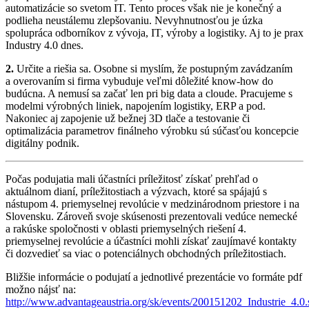
automatizácie so svetom IT. Tento proces však nie je konečný a
podlieha neustálemu zlepšovaniu. Nevyhnutnosťou je úzka
spolupráca odborníkov z vývoja, IT, výroby a logistiky. Aj to je prax
Industry 4.0 dnes.
2.
Určite a riešia sa. Osobne si myslím, že postupným zavádzaním
a overovaním si firma vybuduje veľmi dôležité know-how do
budúcna. A nemusí sa začať len pri big data a cloude. Pracujeme s
modelmi výrobných liniek, napojením logistiky, ERP a pod.
Nakoniec aj zapojenie už bežnej 3D tlače a testovanie či
optimalizácia parametrov finálneho výrobku sú súčasťou koncepcie
digitálny podnik.
Počas podujatia mali účastníci príležitosť získať prehľad o
aktuálnom dianí, príležitostiach a výzvach, ktoré sa spájajú s
nástupom 4. priemyselnej revolúcie v medzinárodnom priestore i na
Slovensku. Zároveň svoje skúsenosti prezentovali vedúce nemecké
a rakúske spoločnosti v oblasti priemyselných riešení 4.
priemyselnej revolúcie a účastníci mohli získať zaujímavé kontakty
či dozvedieť sa viac o potenciálnych obchodných príležitostiach.
Bližšie informácie o podujatí a jednotlivé prezentácie vo formáte pdf
možno nájsť na:
http://www.advantageaustria.org/sk/events/200151202_Industrie_4.0.