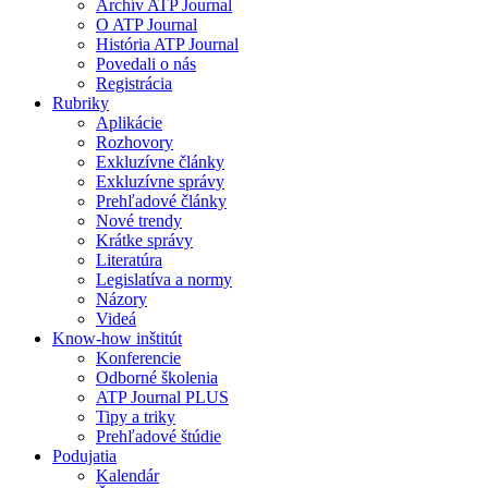
Archív ATP Journal
O ATP Journal
História ATP Journal
Povedali o nás
Registrácia
Rubriky
Aplikácie
Rozhovory
Exkluzívne články
Exkluzívne správy
Prehľadové články
Nové trendy
Krátke správy
Literatúra
Legislatíva a normy
Názory
Videá
Know-how inštitút
Konferencie
Odborné školenia
ATP Journal PLUS
Tipy a triky
Prehľadové štúdie
Podujatia
Kalendár