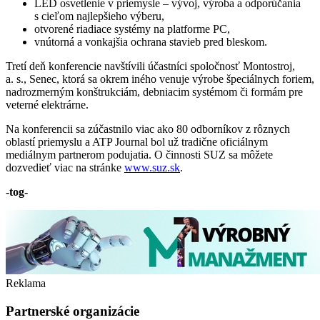
LED osvetlenie v priemysle – vývoj, výroba a odporúčania
s cieľom najlepšieho výberu,
otvorené riadiace systémy na platforme PC,
vnútorná a vonkajšia ochrana stavieb pred bleskom.
Tretí deň konferencie navštívili účastníci spoločnosť Montostroj,
a. s., Senec, ktorá sa okrem iného venuje výrobe špeciálnych foriem,
nadrozmerným konštrukciám, debniacim systémom či formám pre
veterné elektrárne.
Na konferencii sa zúčastnilo viac ako 80 odborníkov z rôznych
oblastí priemyslu a ATP Journal bol už tradične oficiálnym
mediálnym partnerom podujatia. O činnosti SUZ sa môžete
dozvedieť viac na stránke
www.suz.sk
.
-tog-
Reklama
Partnerské organizácie