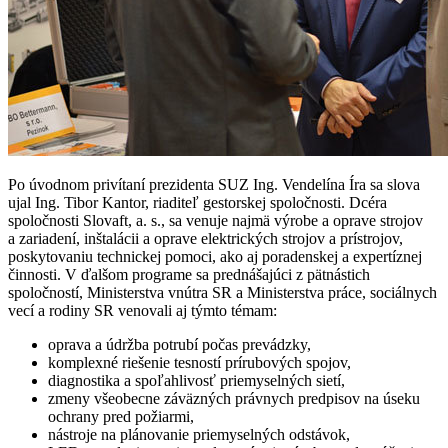
Po úvodnom privítaní prezidenta SUZ Ing. Vendelína Íra sa slova
ujal Ing. Tibor Kantor, riaditeľ gestorskej spoločnosti. Dcéra
spoločnosti Slovaft, a. s., sa venuje najmä výrobe a oprave strojov
a zariadení, inštalácii a oprave elektrických strojov a prístrojov,
poskytovaniu technickej pomoci, ako aj poradenskej a expertíznej
činnosti. V ďalšom programe sa prednášajúci z pätnástich
spoločností, Ministerstva vnútra SR a Ministerstva práce, sociálnych
vecí a rodiny SR venovali aj týmto témam:
oprava a údržba potrubí počas prevádzky,
komplexné riešenie tesností prírubových spojov,
diagnostika a spoľahlivosť priemyselných sietí,
zmeny všeobecne záväzných právnych predpisov na úseku
ochrany pred požiarmi,
nástroje na plánovanie priemyselných odstávok,