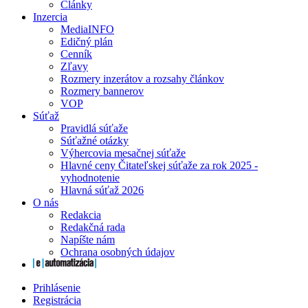
Články
Inzercia
MediaINFO
Edičný plán
Cenník
Zľavy
Rozmery inzerátov a rozsahy článkov
Rozmery bannerov
VOP
Súťaž
Pravidlá súťaže
Súťažné otázky
Výhercovia mesačnej súťaže
Hlavné ceny Čitateľskej súťaže za rok 2025 -
vyhodnotenie
Hlavná súťaž 2026
O nás
Redakcia
Redakčná rada
Napíšte nám
Ochrana osobných údajov
Prihlásenie
Registrácia