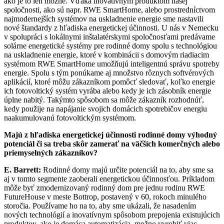
ako je to len možné. Vďaka inovatívnym produktom našej
spoločnosti, ako sú napr. RWE SmartHome, alebo prostredníctvom
najmodernejších systémov na uskladnenie energie sme nastavili
nové štandardy z hľadiska energetickej účinnosti. U nás v Nemecku
v spolupráci s lokálnymi inštalatérskymi spoločnosťami predávame
solárne energetické systémy pre rodinné domy spolu s technológiou
na uskladnenie energie, ktoré v kombinácii s domovým riadiacim
systémom RWE SmartHome umožňujú inteligentnú správu spotreby
energie. Spolu s tým ponúkame aj množstvo rôznych softvérových
aplikácií, ktoré môžu zákazníkom pomôcť sledovať, koľko energie
ich fotovoltický systém vyrába alebo kedy je ich zásobník energie
úplne nabitý. Takýmto spôsobom sa môže zákazník rozhodnúť,
kedy použije na napájanie svojich domácich spotrebičov energiu
naakumulovanú fotovoltickým systémom.
Majú z hľadiska energetickej účinnosti rodinné domy výhodný
potenciál či sa treba skôr zamerať na väčších komerčných alebo
priemyselných zákazníkov?
E. Barrett:
Rodinné domy majú určite potenciál na to, aby sme sa
aj v tomto segmente zaoberali energetickou účinnosťou. Príkladom
môže byť zmodernizovaný rodinný dom pre jednu rodinu RWE
FutureHouse v meste Bottrop, postavený v 60, rokoch minulého
storočia. Používame ho na to, aby sme ukázali, že nasadením
nových technológií a inovatívnym spôsobom prepojenia existujúcich
produktov, ako je domáca automatizácia, možno vyrobiť viac