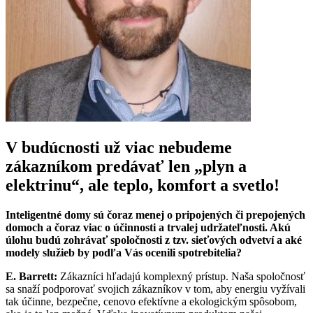
V budúcnosti už viac nebudeme
zákazníkom predávať len „plyn a
elektrinu“, ale teplo, komfort a svetlo!
Inteligentné domy sú čoraz menej o pripojených či prepojených
domoch a čoraz viac o účinnosti a trvalej udržateľnosti. Akú
úlohu budú zohrávať spoločnosti z tzv. sieťových odvetví a aké
modely služieb by podľa Vás ocenili spotrebitelia?
E. Barrett:
Zákazníci hľadajú komplexný prístup. Naša spoločnosť
sa snaží podporovať svojich zákazníkov v tom, aby energiu vyžívali
tak účinne, bezpečne, cenovo efektívne a ekologickým spôsobom,