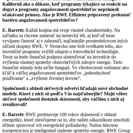
Kalifornii ako o dôkaze, keď programy týkajúce sa reakcie na
dopyt a programy angažovanosti spotrebiteľov nepriniesli
očakávané prínosy. Ako je RWE Effizienz pripravený prekonať
bariéru angažovanosti spotrebiteľov?
E. Barrett:
Každá krajina má svoje vlastné charakteristiky. Na
začiatku sa chceme zamerať na nemecký trh, aj keď už teraz
vyvíjame činnosť aj v zahraničí, najčastejšie prostredníctvom iných
súčastí skupiny RWE. V Nemecku sme boli svedkami toho, ako
investičné programy zvýšili záujem o fotovoltické technológie.
Teraz sa bude finančná podpora sústreďovať na investície do
zvýšenia vlastnej spotreby obnoviteľných zdrojov energie. Tieto
finančné stimuly teda určite fungujú. Vo všeobecnosti vnímame ako
kľúč k väčšej angažovanosti spotrebiteľov „jednoduchosť
používania“ a „zvýšenie životnej úrovne“.
Spoločnosti z oblasti sieťových odvetví hľadajú nové obchodné
modely. Ktoré z nich sú podľa Vás najsľubnejšie? Majú vôbec
sieťové spoločnosti dostatok skúseností, aby väčšinu z nich aj
zrealizovali?
E. Barrett:
RWE predstavuje 100 rokov skúseností v oblasti
energetiky, ktoré zúročujeme na to, aby našim zákazníkom umožnili
účinne spravovať ich energetické požiadavky. Našou hlavnou
kompetenciou je inteligentné riadenie spotreby energie. RWE Group