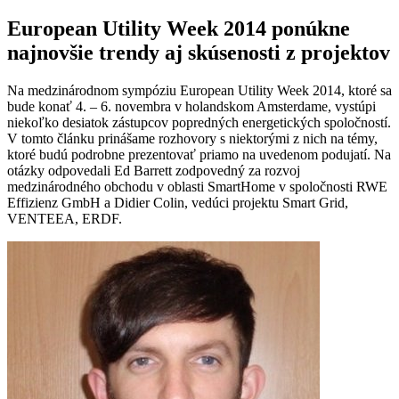
European Utility Week 2014 ponúkne
najnovšie trendy aj skúsenosti z projektov
Na medzinárodnom sympóziu European Utility Week 2014, ktoré sa
bude konať 4. – 6. novembra v holandskom Amsterdame, vystúpi
niekoľko desiatok zástupcov popredných energetických spoločností.
V tomto článku prinášame rozhovory s niektorými z nich na témy,
ktoré budú podrobne prezentovať priamo na uvedenom podujatí. Na
otázky odpovedali Ed Barrett zodpovedný za rozvoj
medzinárodného obchodu v oblasti SmartHome v spoločnosti RWE
Effizienz GmbH a Didier Colin, vedúci projektu Smart Grid,
VENTEEA, ERDF.