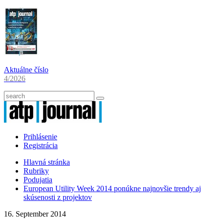
Aktuálne číslo
4/2026
Prihlásenie
Registrácia
Hlavná stránka
Rubriky
Podujatia
European Utility Week 2014 ponúkne najnovšie trendy aj
skúsenosti z projektov
16. September 2014