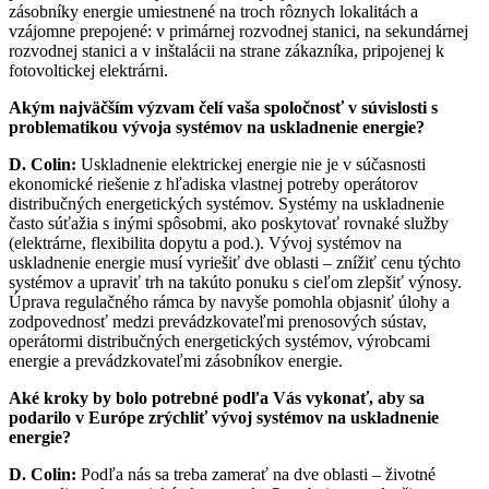
zásobníky energie umiestnené na troch rôznych lokalitách a
vzájomne prepojené: v primárnej rozvodnej stanici, na sekundárnej
rozvodnej stanici a v inštalácii na strane zákazníka, pripojenej k
fotovoltickej elektrárni.
Akým najväčším výzvam čelí vaša spoločnosť v súvislosti s
problematikou vývoja systémov na uskladnenie energie?
D. Colin:
Uskladnenie elektrickej energie nie je v súčasnosti
ekonomické riešenie z hľadiska vlastnej potreby operátorov
distribučných energetických systémov. Systémy na uskladnenie
často súťažia s inými spôsobmi, ako poskytovať rovnaké služby
(elektrárne, flexibilita dopytu a pod.). Vývoj systémov na
uskladnenie energie musí vyriešiť dve oblasti – znížiť cenu týchto
systémov a upraviť trh na takúto ponuku s cieľom zlepšiť výnosy.
Úprava regulačného rámca by navyše pomohla objasniť úlohy a
zodpovednosť medzi prevádzkovateľmi prenosových sústav,
operátormi distribučných energetických systémov, výrobcami
energie a prevádzkovateľmi zásobníkov energie.
Aké kroky by bolo potrebné podľa Vás vykonať, aby sa
podarilo v Európe zrýchliť vývoj systémov na uskladnenie
energie?
D. Colin:
Podľa nás sa treba zamerať na dve oblasti – životné