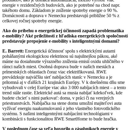
energie v rezidenčných budovách, ako je potrebné na chod napr.
takéhoto domu. Základom je zníženie spotreby energie o 90 %.
Domácnosti a doprava v Nemecku predstavujú približne 50 % z
celkovej ročnej spotreby energie.
Ako do príbehu o energetickej účinnosti zapadá problematika
e-mobility? Aké príležitosti z hľadiska energetických spoločností
predstavuje prepojenie e-mobility s inteligentnými domami?
E. Barrett:
Energetická účinnosť spolu s elektrickými autami
poháňanými ekologickou elektrinou sú najsilnejšou pákou, aké
máme na dosiahnutie výrazného zníženia emisií oxidu uhličitého v
rámci našich miest. Osobná doprava bude v našich mestách a
prímestských oblastiach čoraz viac elektrifikovaná. RWE
prevádzkuje najväčšiu sieť nabíjacích staníc v Nemecku a je
prítomná aj v ďalších 21 krajinách Európy. V k dnešnému dňu sme
vybudovali v celej Európe viac ako 3 000 nabíjacích miest – a tento
trend stále rastie. Elektrické autá sa musia nabíjať kdekoľvek, kde
budete chcieť s nimi parkovať: doma, v práci či na verejných
priestranstvách. Nabíjačka na stene domu umožní majiteľovi auta
vyžívať energiu naakumulovanú z jeho vlastného fotovotlického
systému. S našimi inteligentnými nabíjacími technológiami v
kombinácii s funkcionalitou RWE SmartHome to bude hračka.
V poslednom čase sa veľa hovorilo o zásobníkoch energie v