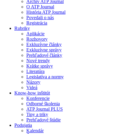
Archív ATP Journal
O ATP Journal
História ATP Journal
Povedali o nás
Registrácia
Rubriky
Aplikácie
Rozhovory
Exkluzívne články
Exkluzívne správy
Prehľadové články
Nové trendy
Krátke správy
Literatúra
Legislatíva a normy
Názory
Videá
Know-how inštitút
Konferencie
Odborné školenia
ATP Journal PLUS
Tipy a triky
Prehľadové štúdie
Podujatia
Kalendár