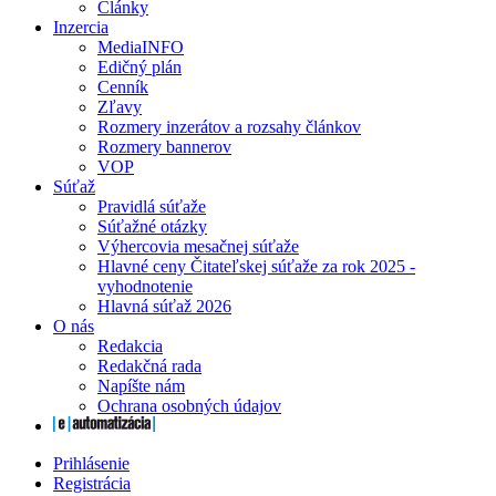
Články
Inzercia
MediaINFO
Edičný plán
Cenník
Zľavy
Rozmery inzerátov a rozsahy článkov
Rozmery bannerov
VOP
Súťaž
Pravidlá súťaže
Súťažné otázky
Výhercovia mesačnej súťaže
Hlavné ceny Čitateľskej súťaže za rok 2025 -
vyhodnotenie
Hlavná súťaž 2026
O nás
Redakcia
Redakčná rada
Napíšte nám
Ochrana osobných údajov
Prihlásenie
Registrácia