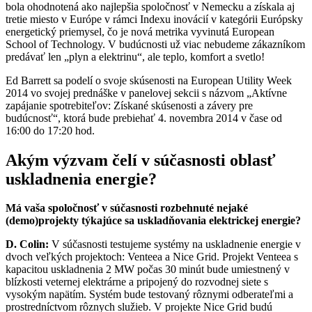
bola ohodnotená ako najlepšia spoločnosť v Nemecku a získala aj
tretie miesto v Európe v rámci Indexu inovácií v kategórii Európsky
energetický priemysel, čo je nová metrika vyvinutá European
School of Technology. V budúcnosti už viac nebudeme zákazníkom
predávať len „plyn a elektrinu“, ale teplo, komfort a svetlo!
Ed Barrett sa podelí o svoje skúsenosti na European Utility Week
2014 vo svojej prednáške v panelovej sekcii s názvom „Aktívne
zapájanie spotrebiteľov: Získané skúsenosti a závery pre
budúcnosť“, ktorá bude prebiehať 4. novembra 2014 v čase od
16:00 do 17:20 hod.
Akým výzvam čelí v súčasnosti oblasť
uskladnenia energie?
Má vaša spoločnosť v súčasnosti rozbehnuté nejaké
(demo)projekty týkajúce sa uskladňovania elektrickej energie?
D. Colin:
V súčasnosti testujeme systémy na uskladnenie energie v
dvoch veľkých projektoch: Venteea a Nice Grid. Projekt Venteea s
kapacitou uskladnenia 2 MW počas 30 minút bude umiestnený v
blízkosti veternej elektrárne a pripojený do rozvodnej siete s
vysokým napätím. Systém bude testovaný rôznymi odberateľmi a
prostredníctvom rôznych služieb. V projekte Nice Grid budú