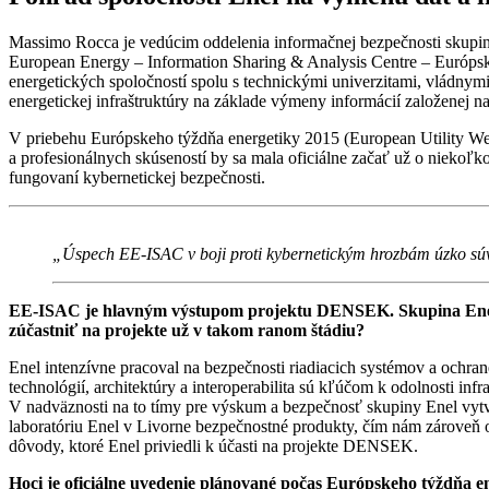
Massimo Rocca je vedúcim oddelenia informačnej bezpečnosti skupiny 
European Energy – Information Sharing & Analysis Centre – Európsk
energetických spoločností spolu s technickými univerzitami, vládnym
energetickej infraštruktúry na základe výmeny informácií založenej n
V priebehu Európskeho týždňa energetiky 2015 (European Utility W
a profesionálnych skúseností by sa mala oficiálne začať už o niekoľ
fungovaní kybernetickej bezpečnosti.
„Úspech EE-ISAC v boji proti kybernetickým hrozbám úzko sú
EE-ISAC je hlavným výstupom projektu DENSEK. Skupina Enel b
zúčastniť na projekte už v takom ranom štádiu?
Enel intenzívne pracoval na bezpečnosti riadiacich systémov a ochrane
technológií, architektúry a interoperabilita sú kľúčom k odolnosti in
V nadväznosti na to tímy pre výskum a bezpečnosť skupiny Enel vytvo
laboratóriu Enel v Livorne bezpečnostné produkty, čím nám zároveň otv
dôvody, ktoré Enel priviedli k účasti na projekte DENSEK.
Hoci je oficiálne uvedenie plánované počas Európskeho týždňa en