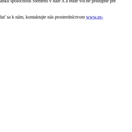
ánku spoločnosti Siemens v hale A a bude voľne prístupné pre
dať sa k nám, kontaktujte nás prostredníctvom
www.ee-