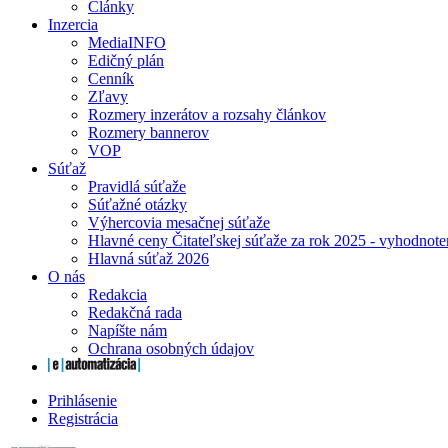
Články
Inzercia
MediaINFO
Edičný plán
Cenník
Zľavy
Rozmery inzerátov a rozsahy článkov
Rozmery bannerov
VOP
Súťaž
Pravidlá súťaže
Súťažné otázky
Výhercovia mesačnej súťaže
Hlavné ceny Čitateľskej súťaže za rok 2025 - vyhodnote
Hlavná súťaž 2026
O nás
Redakcia
Redakčná rada
Napíšte nám
Ochrana osobných údajov
Prihlásenie
Registrácia