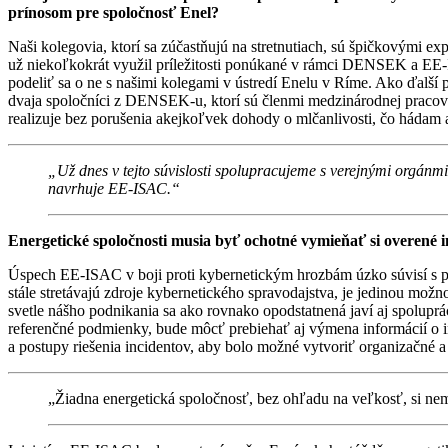
prínosom pre spoločnosť Enel?
Naši kolegovia, ktorí sa zúčastňujú na stretnutiach, sú špičkovými 
už niekoľkokrát využil príležitosti ponúkané v rámci DENSEK a EE
podeliť sa o ne s našimi kolegami v ústredí Enelu v Ríme. Ako ďalší p
dvaja spoločníci z DENSEK-u, ktorí sú členmi medzinárodnej pracovn
realizuje bez porušenia akejkoľvek dohody o mlčanlivosti, čo hádam 
„Už dnes v tejto súvislosti spolupracujeme s verejnými orgánm
navrhuje EE-ISAC.“
Energetické spoločnosti musia byť ochotné vymieňať si overen
Úspech EE-ISAC v boji proti kybernetickým hrozbám úzko súvisí s 
stále stretávajú zdroje kybernetického spravodajstva, je jedinou m
svetle nášho podnikania sa ako rovnako opodstatnená javí aj spolupr
referenčné podmienky, bude môcť prebiehať aj výmena informácií o inc
a postupy riešenia incidentov, aby bolo možné vytvoriť organizačné 
„Žiadna energetická spoločnosť, bez ohľadu na veľkosť, si ne