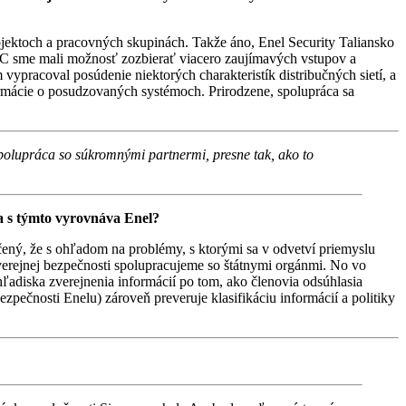
ojektoch a pracovných skupinách. Takže áno, Enel Security Taliansko
C sme mali možnosť zozbierať viacero zaujímavých vstupov a
vypracoval posúdenie niektorých charakteristík distribučných sietí, a
ormácie o posudzovaných systémoch. Prirodzene, spolupráca sa
spolupráca so súkromnými partnermi, presne tak, ako to
a s týmto vyrovnáva Enel?
ný, že s ohľadom na problémy, s ktorými sa v odvetví priemyslu
verejnej bezpečnosti spolupracujeme so štátnymi orgánmi. No vo
ľadiska zverejnenia informácií po tom, ako členovia odsúhlasia
pečnosti Enelu) zároveň preveruje klasifikáciu informácií a politiky