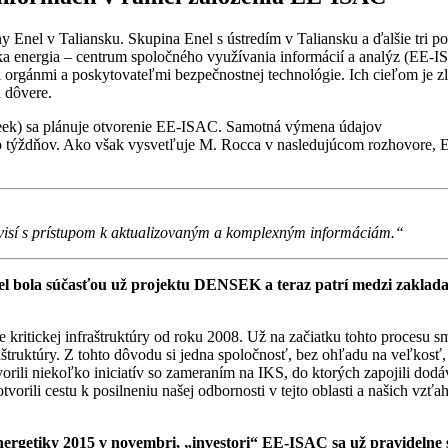
Enel v Taliansku. Skupina Enel s ústredím v Taliansku a ďalšie tri p
a energia – centrum spoločného využívania informácií a analýz (EE-I
i orgánmi a poskytovateľmi bezpečnostnej technológie. Ich cieľom je z
a dôvere.
eek) sa plánuje otvorenie EE-ISAC. Samotná výmena údajov
ko týždňov. Ako však vysvetľuje M. Rocca v nasledujúcom rozhovore, E
visí s prístupom k aktualizovaným a komplexným informáciám.“
ola súčasťou už projektu DENSEK a teraz patrí medzi zakladajú
 kritickej infraštruktúry od roku 2008. Už na začiatku tohto procesu s
fraštruktúry. Z tohto dôvodu si jedna spoločnosť, bez ohľadu na veľkos
rili niekoľko iniciatív so zameraním na IKS, do ktorých zapojili dodáv
orili cestu k posilneniu našej odbornosti v tejto oblasti a našich vzť
ergetiky 2015 v novembri, „investori“ EE-ISAC sa už pravidelne s