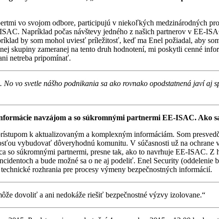
expertmi vo svojom odbore, participujú v niekoľkých medzinárodných pr
-ISAC. Napríklad počas návštevy jedného z našich partnerov v EE-ISA
ríklad by som mohol uviesť príležitosť, keď ma Enel požiadal, aby som 
ej skupiny zameranej na tento druh hodnotení, mi poskytli cenné inf
ani netreba pripomínať.
i. No vo svetle nášho podnikania sa ako rovnako opodstatnená javí aj 
é informácie navzájom a so súkromnými partnermi EE-ISAC. Ako s
prístupom k aktualizovaným a komplexným informáciám. Som presvedče
ožnosťou vybudovať dôveryhodnú komunitu. V súčasnosti už na ochrane 
áca so súkromnými partnermi, presne tak, ako to navrhuje EE-ISAC. Z h
identoch a bude možné sa o ne aj podeliť. Enel Security (oddelenie bez
a technické rozhrania pre procesy výmeny bezpečnostných informácií.
môže dovoliť a ani nedokáže riešiť bezpečnostné výzvy izolovane.“