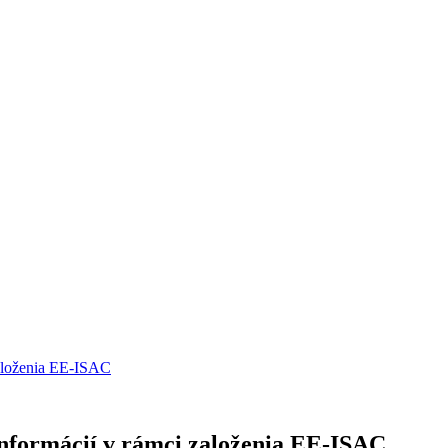
založenia EE-ISAC
informácií v rámci založenia EE-ISAC