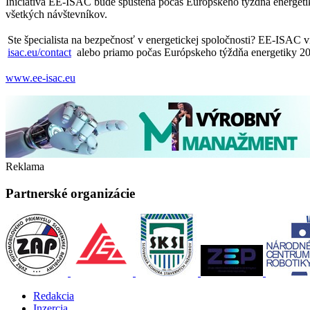
Iniciatíva EE-ISAC bude spustená počas Európskeho týždňa energetik
všetkých návštevníkov.
Ste špecialista na bezpečnosť v energetickej spoločnosti? EE-ISAC 
isac.eu/contact
alebo priamo počas Európskeho týždňa energetiky 2
www.ee-isac.eu
Reklama
Partnerské organizácie
Redakcia
Inzercia