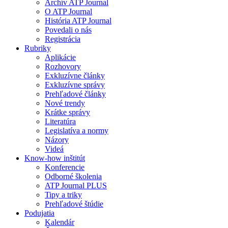
Archív ATP Journal
O ATP Journal
História ATP Journal
Povedali o nás
Registrácia
Rubriky
Aplikácie
Rozhovory
Exkluzívne články
Exkluzívne správy
Prehľadové články
Nové trendy
Krátke správy
Literatúra
Legislatíva a normy
Názory
Videá
Know-how inštitút
Konferencie
Odborné školenia
ATP Journal PLUS
Tipy a triky
Prehľadové štúdie
Podujatia
Kalendár