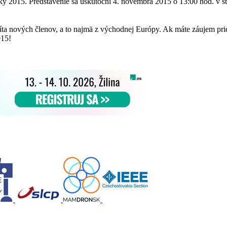
y 2015. Predstavenie sa uskutoční 4. novembra 2015 o 13:00 hod. v st
víta nových členov, a to najmä z východnej Európy. Ak máte záujem pri
015!