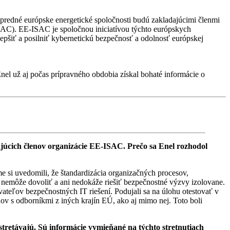
opredné európske energetické spoločnosti budú zakladajúcimi členmi
SAC). EE-ISAC je spoločnou iniciatívou týchto európskych
lepšiť a posilniť kybernetickú bezpečnosť a odolnosť európskej
nel už aj počas prípravného obdobia získal bohaté informácie o
cich členov organizácie EE-ISAC. Prečo sa Enel rozhodol
me si uvedomili, že štandardizácia organizačných procesov,
ť, nemôže dovoliť a ani nedokáže riešiť bezpečnostné výzvy izolovane.
ateľov bezpečnostných IT riešení. Podujali sa na úlohu otestovať v
ahov s odborníkmi z iných krajín EÚ, ako aj mimo nej. Toto boli
tretávajú. Sú informácie vymieňané na týchto stretnutiach