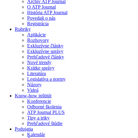
Archív ATP Journal
O ATP Journal
História ATP Journal
Povedali o nás
Registrácia
Rubriky
Aplikácie
Rozhovory
Exkluzívne články
Exkluzívne správy
Prehľadové články
Nové trendy
Krátke správy
Literatúra
Legislatíva a normy
Názory
Videá
Know-how inštitút
Konferencie
Odborné školenia
ATP Journal PLUS
Tipy a triky
Prehľadové štúdie
Podujatia
Kalendár