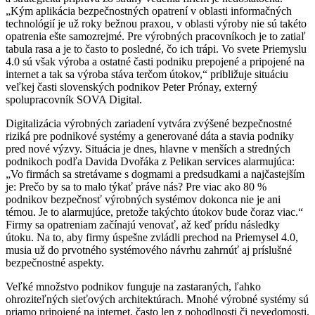
„Kým aplikácia bezpečnostných opatrení v oblasti informačných
technológií je už roky bežnou praxou, v oblasti výroby nie sú takéto
opatrenia ešte samozrejmé. Pre výrobných pracovníkoch je to zatiaľ
tabula rasa a je to často to posledné, čo ich trápi. Vo svete Priemyslu
4.0 sú však výroba a ostatné časti podniku prepojené a pripojené na
internet a tak sa výroba stáva terčom útokov,“ približuje situáciu
veľkej časti slovenských podnikov Peter Prónay, externý
spolupracovník SOVA Digital.
Digitalizácia výrobných zariadení vytvára zvýšené bezpečnostné
riziká pre podnikové systémy a generované dáta a stavia podniky
pred nové výzvy. Situácia je dnes, hlavne v menších a stredných
podnikoch podľa Davida Dvořáka z Pelikan services alarmujúca:
„Vo firmách sa stretávame s dogmami a predsudkami a najčastejším
je: Prečo by sa to malo týkať práve nás? Pre viac ako 80 %
podnikov bezpečnosť výrobných systémov dokonca nie je ani
témou. Je to alarmujúce, pretože takýchto útokov bude čoraz viac.“
Firmy sa opatreniam začínajú venovať, až keď prídu následky
útoku. Na to, aby firmy úspešne zvládli prechod na Priemysel 4.0,
musia už do prvotného systémového návrhu zahrnúť aj príslušné
bezpečnostné aspekty.
Veľké množstvo podnikov funguje na zastaraných, ľahko
ohroziteľných sieťových architektúrach. Mnohé výrobné systémy sú
priamo pripojené na internet, často len z pohodlnosti či nevedomosti.