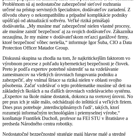
Problémom sú aj nedostatočne zabezpečené sieťové rozhrania
určené na prístup servisných špecialistov, dodávateľov zariadení. Z
dôvodu obavy o nekompatibilitu a prípadné komplikácie podniky
upúšťajú od aktualizácií softvéru. Veľké riziká prinášajú
dodávatelia. „My musíme mať zabezpečené nielen vlastné procesy,
ale musíme zaistiť bezpečnosť aj za svojich dodávateľov. Zákazníka
nezaujíma, že my máme v dodávateľskom reťazci garážové firmy,
ktoré bezpečnosť vôbec neriešia,“ informuje Igor Šuba, CIO a Data
Protection Officer Matador Group.
Diskusná skupina sa zhodla na tom, že najkritickejším faktorom vo
výrobnom procese z pohľadu kybernetickej bezpečnosti je človek.
Preto je podľa expertov potrebné sústrediť sa na vzdelávanie
zamestnancov na všetkých úrovniach fungovania podniku a
zabezpečiť, aby vnímal šíriace sa riziká nielen v oblasti svojho
pôsobenia. Začať vzdelávať o tejto problematike musíme už deti na
základných školách a na ďalších úrovniach vzdelávacieho systému.
„Expertov na škole máme dostatok, dokonca na svetovej úrovni. No
pre prax ich je stále málo, odchádzajú do inštitúcií a veľkých firiem.
Dnes prax potrebuje ‚interdisciplinárnych ľudí‘, takých, ktorí
rozumejú informačným technológiám i priemyselnej výrobe,“
konštatuje František Duchoň, profesor na FEI STU v Bratislave a
predseda Národného centra robotiky.
Nedostatočné bezpečnostné stratégie majú hlavne malé a stredné