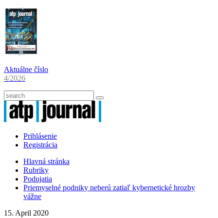
Aktuálne číslo
4/2026
Prihlásenie
Registrácia
Hlavná stránka
Rubriky
Podujatia
Priemyselné podniky neberú zatiaľ kybernetické hrozby
vážne
15. April 2020