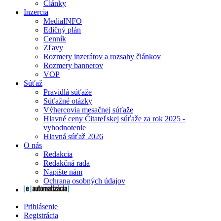
Články
Inzercia
MediaINFO
Edičný plán
Cenník
Zľavy
Rozmery inzerátov a rozsahy článkov
Rozmery bannerov
VOP
Súťaž
Pravidlá súťaže
Súťažné otázky
Výhercovia mesačnej súťaže
Hlavné ceny Čitateľskej súťaže za rok 2025 -
vyhodnotenie
Hlavná súťaž 2026
O nás
Redakcia
Redakčná rada
Napíšte nám
Ochrana osobných údajov
Prihlásenie
Registrácia