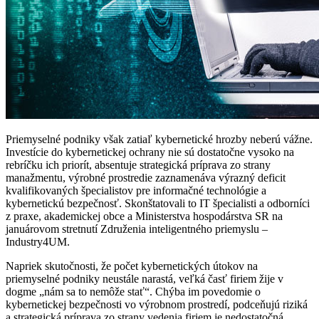
Priemyselné podniky však zatiaľ kybernetické hrozby neberú vážne.
Investície do kybernetickej ochrany nie sú dostatočne vysoko na
rebríčku ich priorít, absentuje strategická príprava zo strany
manažmentu, výrobné prostredie zaznamenáva výrazný deficit
kvalifikovaných špecialistov pre informačné technológie a
kybernetickú bezpečnosť. Skonštatovali to IT špecialisti a odborníci
z praxe, akademickej obce a Ministerstva hospodárstva SR na
januárovom stretnutí Združenia inteligentného priemyslu –
Industry4UM.
Napriek skutočnosti, že počet kybernetických útokov na
priemyselné podniky neustále narastá, veľká časť firiem žije v
dogme „nám sa to nemôže stať“. Chýba im povedomie o
kybernetickej bezpečnosti vo výrobnom prostredí, podceňujú riziká
a strategická príprava zo strany vedenia firiem je nedostatočná.