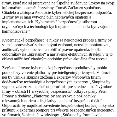
firmy, ktoré nie sú pripravené na úspešné zvládnutie útokov na svoje
informačné a operačné systémy. Tomáš Zaťko zo spoločnosti
Citadelo a zástupca Asociácie kybernetickej bezpečnosti odporúča:
„Firmy by si mali vytvoriť plán nápravných opatrení a
implementovať ich. Kybernetická bezpečnosť je súborom
organizačných a technologických opatrení a tie musia byt vzájomne
harmonizované.“
Kybernetická bezpečnosť je nikdy sa nekončiaci proces a firmy by
sa mali porovnávať s dostupnými etalónmi, neustále monitorovať,
auditovať, vyhodnocovať a robiť nápravné opatrenia. Podľa
odborníkov na „upratanie“ a nastavenie efektívnych stratégií v tejto
oblasti môže byť vhodným obdobím práve aktuálna fáza recesie.
Zvýšeniu úrovne kybernetickej bezpečnosti podnikov by mohlo
pomôcť vytvorenie platformy pre inteligentný priemysel. V rámci
nej by vznikla skupina zložená z expertov výrobných firiem,
dodávateľov technológií a bezpečnostných expertov. „Skupina by
vypracovala zrozumiteľné odporúčania pre stredné a malé výrobné
firmy v oblasti IT a výrobnej bezpečnosti,“ odkrýva plány Peter
Prónay a dodáva: „Platforma by analyzovala požiadavky
relevantných noriem a legislatívy na oblasť bezpečnosti dát.“
Odporučila by napríklad zavedenie bezpečnostnej horúcej linky ako
prístupu k expertnej podpore pri výskyte bezpečnostných incidentov
vo firmách, školenia či workshopy. „Súčasne by formulovala