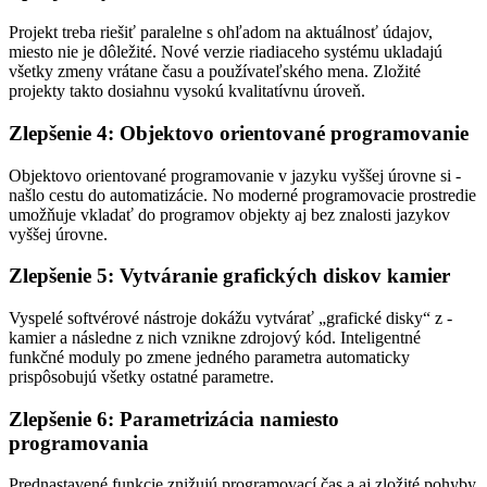
Projekt treba riešiť paralelne s ohľadom na aktuálnosť údajov,
miesto nie je dôležité. Nové verzie riadiaceho systému ukladajú
všetky zmeny vrátane času a používateľského mena. Zložité
projekty takto dosiahnu vysokú kvalitatívnu úroveň.
Zlepšenie 4: Objektovo orientované programovanie
Objektovo orientované programovanie v jazyku vyššej úrovne si ­
našlo cestu do automatizácie. No moderné programovacie prostredie
umožňuje vkladať do programov objekty aj bez znalosti jazykov
vyššej úrovne.
Zlepšenie 5: Vytváranie grafických diskov kamier
Vyspelé softvérové nástroje dokážu vytvárať „grafické disky“ z ­
kamier a následne z nich vznikne zdrojový kód. Inteligentné
funkčné moduly po zmene jedného parametra automaticky
prispôsobujú všetky ostatné parametre.
Zlepšenie 6: Parametrizácia namiesto
programovania
Prednastavené funkcie znižujú programovací čas a aj zložité pohyby