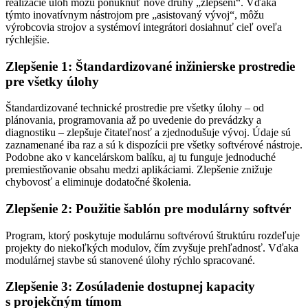
realizácie úloh môžu ponúknuť nové druhy „zlepšení“. Vďaka
týmto inovatívnym nástrojom pre „asistovaný vývoj“, môžu
výrobcovia strojov a systémoví integrátori dosiahnuť cieľ oveľa
rýchlejšie.
Zlepšenie 1: Štandardizované inžinierske prostredie
pre všetky úlohy
Štandardizované technické prostredie pre všetky úlohy – od
plánovania, programovania až po uvedenie do prevádzky a
diagnostiku – zlepšuje čitateľnosť a zjednodušuje vývoj. Údaje sú
zaznamenané iba raz a sú k dispozícii pre všetky softvérové nástroje.
Podobne ako v kancelárskom balíku, aj tu funguje jednoduché
premiestňovanie obsahu medzi aplikáciami. Zlepšenie znižuje
chybovosť a eliminuje dodatočné školenia.
Zlepšenie 2: Použitie šablón pre modulárny softvér
Program, ktorý poskytuje modulárnu softvérovú štruktúru rozdeľuje
projekty do niekoľkých modulov, čím zvyšuje prehľadnosť. Vďaka
modulárnej stavbe sú stanovené úlohy rýchlo spracované.
Zlepšenie 3: Zosúladenie dostupnej kapacity
s projekčným tímom