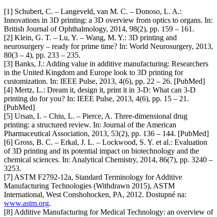
[1] Schubert, C. – Langeveld, van M. C. – Donoso, L. A.:
Innovations in 3D printing: a 3D overview from optics to organs. In:
British Journal of Ophthalmology, 2014, 98(2), pp. 159 – 161.
[2] Klein, G. T. – Lu, Y. – Wang, M. Y.: 3D printing and
neurosurgery – ready for prime time? In: World Neurosurgery, 2013,
80(3 – 4), pp. 233 – 235.
[3] Banks, J.: Adding value in additive manufacturing: Researchers
in the United Kingdom and Europe look to 3D printing for
customization. In: IEEE Pulse, 2013, 4(6), pp. 22 – 26. [PubMed]
[4] Mertz, L.: Dream it, design it, print it in 3-D: What can 3-D
printing do for you? In: IEEE Pulse, 2013, 4(6), pp. 15 – 21.
[PubMed]
[5] Ursan, I. – Chiu, L. – Pierce, A. Three-dimensional drug
printing: a structured review. In: Journal of the American
Pharmaceutical Association, 2013, 53(2), pp. 136 – 144. [PubMed]
[6] Gross, B. C. – Erkal, J. L. – Lockwood, S. Y. et al.: Evaluation
of 3D printing and its potential impact on biotechnology and the
chemical sciences. In: Analytical Chemistry, 2014, 86(7), pp. 3240 –
3253.
[7] ASTM F2792-12a, Standard Terminology for Additive
Manufacturing Technologies (Withdrawn 2015), ASTM
International, West Conshohocken, PA, 2012. Dostupné na:
www.astm.org
.
[8] Additive Manufacturing for Medical Technology: an overview of