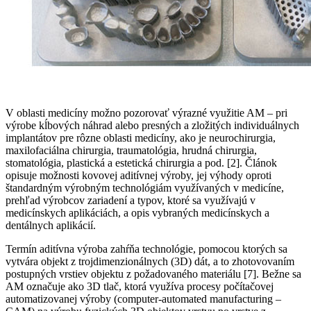
V oblasti medicíny možno pozorovať výrazné využitie AM – pri
výrobe kĺbových náhrad alebo presných a zložitých individuálnych
implantátov pre rôzne oblasti medicíny, ako je neurochirurgia,
maxilofaciálna chirurgia, traumatológia, hrudná chirurgia,
stomatológia, plastická a estetická chirurgia a pod. [2]. Článok
opisuje možnosti kovovej aditívnej výroby, jej výhody oproti
štandardným výrobným technológiám využívaných v medicíne,
prehľad výrobcov zariadení a typov, ktoré sa využívajú v
medicínskych aplikáciách, a opis vybraných medicínskych a
dentálnych aplikácií.
Termín aditívna výroba zahŕňa technológie, pomocou ktorých sa
vytvára objekt z trojdimenzionálnych (3D) dát, a to zhotovovaním
postupných vrstiev objektu z požadovaného materiálu [7]. Bežne sa
AM označuje ako 3D tlač, ktorá využíva procesy počítačovej
automatizovanej výroby (computer-automated manufacturing –