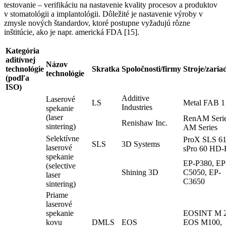
testovanie – verifikáciu na nastavenie kvality procesov a produktov
v stomatológii a implantológii. Dôležité je nastavenie výroby v
zmysle nových štandardov, ktoré postupne vyžadujú rôzne
inštitúcie, ako je napr. americká FDA [15].
Kategória
aditívnej
Názov
technológie
Skratka
Spoločnosti/firmy
Stroje/zaria
technológie
(podľa
ISO)
Additive
Laserové
LS
Metal FAB 1
Industries
spekanie
(laser
RenAM Serie
Renishaw Inc.
sintering)
AM Series
Selektívne
ProX SLS 61
SLS
3D Systems
laserové
sPro 60 HD
spekanie
EP-P380, EP
(selective
Shining 3D
C5050, EP-
laser
C3650
sintering)
Priame
laserové
spekanie
EOSINT M 2
kovu
DMLS
EOS
EOS M100,