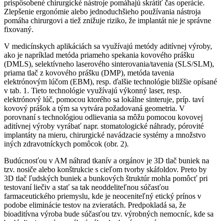
prispôsobené chirurgické nástroje pomáhajú skrátiť čas operácie.
Zlepšenie ergonómie alebo jednoduchšieho používania nástroja
pomáha chirurgovi a tiež znižuje riziko, že implantát nie je správne
fixovaný.
V medicínskych aplikáciách sa využívajú metódy aditívnej výroby,
ako je napríklad metóda priameho spekania kovového prášku
(DMLS), selektívneho laserového sinterovania/tavenia (SLS/SLM),
priama tlač z kovového prášku (DMP), metóda tavenia
elektrónovým lúčom (EBM), resp. ďalšie technológie bližšie opísané
v tab. 1. Tieto technológie využívajú výkonný laser, resp.
elektrónový lúč, pomocou ktorého sa lokálne sinteruje, príp. taví
kovový prášok a tým sa vytvára požadovaná geometria. V
porovnaní s technológiou odlievania sa môžu pomocou kovovej
aditívnej výroby vyrábať napr. stomatologické náhrady, pórovité
implantáty na mieru, chirurgické navádzacie systémy a množstvo
iných zdravotníckych pomôcok (obr. 2).
Budúcnosťou v AM náhrad tkanív a orgánov je 3D tlač buniek na
tzv. nosiče alebo konštrukcie s cieľom tvorby skáfoldov. Preto by
3D tlač ľudských buniek a bunkových štruktúr mohla pomôcť pri
testovaní liečiv a stať sa tak neoddeliteľnou súčasťou
farmaceutického priemyslu, kde je neoceniteľný etický prínos v
podobe eliminácie testov na zvieratách. Predpokladá sa, že
bioaditívna výroba bude súčasťou tzv. výrobných nemocníc, kde sa