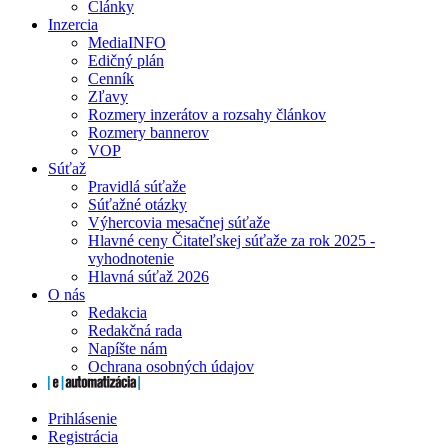
Články
Inzercia
MediaINFO
Edičný plán
Cenník
Zľavy
Rozmery inzerátov a rozsahy článkov
Rozmery bannerov
VOP
Súťaž
Pravidlá súťaže
Súťažné otázky
Výhercovia mesačnej súťaže
Hlavné ceny Čitateľskej súťaže za rok 2025 -
vyhodnotenie
Hlavná súťaž 2026
O nás
Redakcia
Redakčná rada
Napíšte nám
Ochrana osobných údajov
Prihlásenie
Registrácia