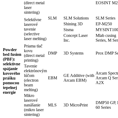
(direct metal
EOSINT M2
laser
sintering)
SLM
SLM Solutions
SLM Series
Selektívne
Shining 3D
EP-M250
laserové
tavenie
Sisma
MYSINT10
(selective
Concept Laser
Mlab cusing
laser melting)
Inc.
Series, M Ser
Priama tlač
Powder
kovu
DMP
3D Systems
Prox DMP Se
bed fusion
(direct metal
(PBF):
printing)
selektívne
Tavenie
spájanie
elektrónovým
Arcam Spect
kovového
lúčom
GE Additive (with
EBM
Arcam Q Seri
prášku
(electron
Arcam EBM)
A2X
pomocou
beam
tepelnej
melting)
energie
Mikro
laserové
DMP50 GP,
nanášanie
MLS
3D MicroPrint
60 Series
(mikro laser
sintering)