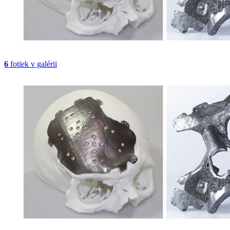
6
fotiek v galérii