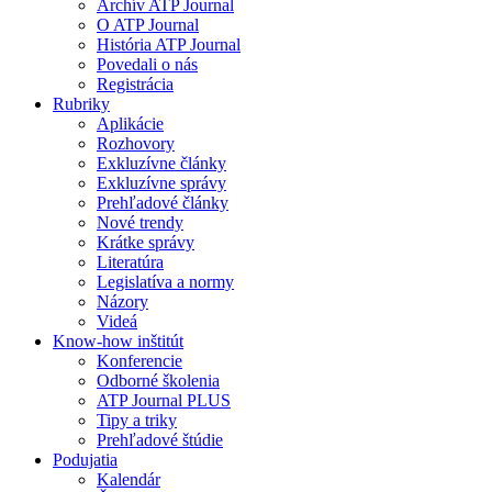
Archív ATP Journal
O ATP Journal
História ATP Journal
Povedali o nás
Registrácia
Rubriky
Aplikácie
Rozhovory
Exkluzívne články
Exkluzívne správy
Prehľadové články
Nové trendy
Krátke správy
Literatúra
Legislatíva a normy
Názory
Videá
Know-how inštitút
Konferencie
Odborné školenia
ATP Journal PLUS
Tipy a triky
Prehľadové štúdie
Podujatia
Kalendár