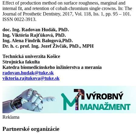
Effect of production method on surface roughness, marginal and
internal fit, and retention of cobalt-chromium single crowns. In: The
Journal of Prosthetic Dentistry, 2017, Vol. 118, Iss. 1, pp. 95 – 101.
ISSN 0022-3913.
doc. Ing. Radovan Hudák, PhD.
Ing. Viktória Rajťúková, PhD.
Ing. Alena Findrik Balogová,PhD.
Dr. h. c. prof. Ing. Jozef Živčák, PhD., MPH
Technická univerzita Košice
Strojnícka fakulta
Katedra biomedicínskeho inžinierstva a merania
radovan.hudak@tuke.sk
viktoria.rajtukova@tuke.sk
Reklama
Partnerské organizácie