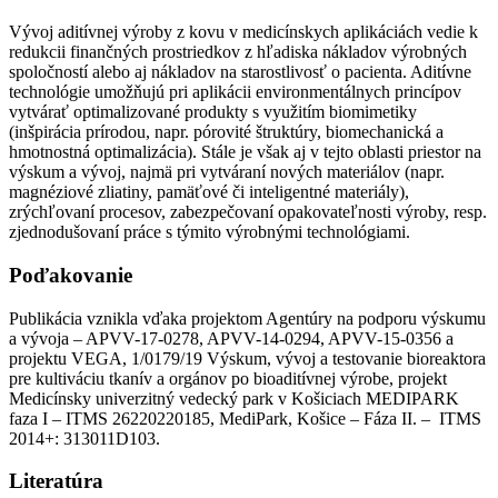
Vývoj aditívnej výroby z kovu v medicínskych aplikáciách vedie k
redukcii finančných prostriedkov z hľadiska nákladov výrobných
spoločností alebo aj nákladov na starostlivosť o pacienta. Aditívne
technológie umožňujú pri aplikácii environmentálnych princípov
vytvárať optimalizované produkty s využitím biomimetiky
(inšpirácia prírodou, napr. pórovité štruktúry, biomechanická a
hmotnostná optimalizácia). Stále je však aj v tejto oblasti priestor na
výskum a vývoj, najmä pri vytváraní nových materiálov (napr.
magnéziové zliatiny, pamäťové či inteligentné materiály),
zrýchľovaní procesov, zabezpečovaní opakovateľnosti výroby, resp.
zjednodušovaní práce s týmito výrobnými technológiami.
Poďakovanie
Publikácia vznikla vďaka projektom Agentúry na podporu výskumu
a vývoja – APVV-17-0278, APVV-14-0294, APVV-15-0356 a
projektu VEGA, 1/0179/19 Výskum, vývoj a testovanie bioreaktora
pre kultiváciu tkanív a orgánov po bioaditívnej výrobe, projekt
Medicínsky univerzitný vedecký park v Košiciach MEDIPARK
faza I – ITMS 26220220185, MediPark, Košice – Fáza II. – ITMS
2014+: 313011D103.
Literatúra