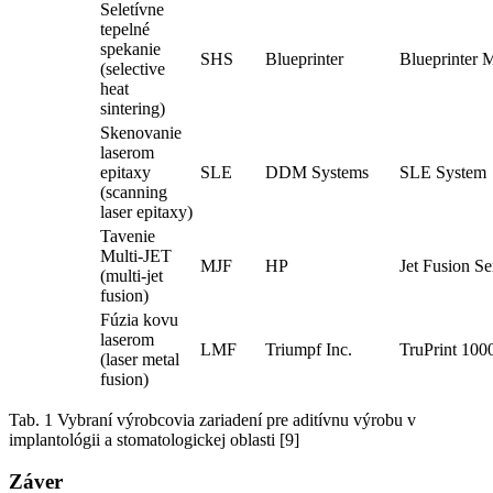
Seletívne
tepelné
spekanie
SHS
Blueprinter
Blueprinter 
(selective
heat
sintering)
Skenovanie
laserom
epitaxy
SLE
DDM Systems
SLE System
(scanning
laser epitaxy)
Tavenie
Multi-JET
MJF
HP
Jet Fusion Se
(multi-jet
fusion)
Fúzia kovu
laserom
LMF
Triumpf Inc.
TruPrint 100
(laser metal
fusion)
Tab. 1 Vybraní výrobcovia zariadení pre aditívnu výrobu v
implantológii a stomatologickej oblasti [9]
Záver