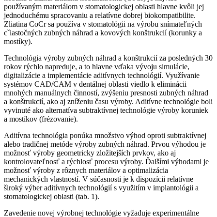
používaným materiálom v stomatologickej oblasti hlavne kvôli jej
jednoduchému spracovaniu a relatívne dobrej biokompatibilite.
Zliatina CoCr sa používa v stomatológii na výrobu snímateľných
cˇiastočných zubných náhrad a kovových konštrukcií (korunky a
mostíky).
Technológia výroby zubných náhrad a konštrukcií za posledných 30
rokov rýchlo napreduje, a to hlavne vďaka vývoju simulácie,
digitalizácie a implementácie aditívnych technológií. Využívanie
systémov CAD/CAM v dentálnej oblasti viedlo k eliminácii
mnohých manuálnych činností, zvýšeniu presnosti zubných náhrad
a konštrukcií, ako aj zníženiu času výroby. Aditívne technológie boli
vyvinuté ako alternatíva subtraktívnej technológie výroby koruniek
a mostíkov (frézovanie).
Aditívna technológia ponúka množstvo výhod oproti subtraktívnej
alebo tradičnej metóde výroby zubných náhrad. Prvou výhodou je
možnosť výroby geometricky zložitejších prvkov, ako aj
kontrolovateľnosť a rýchlosť procesu výroby. Ďalšími výhodami je
možnosť výroby z rôznych materiálov a optimalizácia
mechanických vlastností. V súčasnosti je k dispozícii relatívne
široký výber aditívnych technológií s využitím v implantológii a
stomatologickej oblasti (tab. 1).
Zavedenie novej výrobnej technológie vyžaduje experimentálne