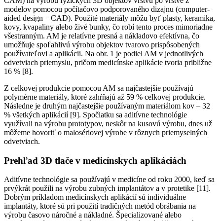
CAM) na výrobu fyzických 3D objektov vrstvu po vrstve z
modelov pomocou počítačovo podporovaného dizajnu (computer-
aided design – CAD). Použité materiály môžu byť plasty, keramika,
kovy, kvapaliny alebo živé bunky, čo robí tento proces mimoriadne
všestranným. AM je relatívne presná a nákladovo efektívna, čo
umožňuje spoľahlivú výrobu objektov tvarovo prispôsobených
používateľovi a aplikácii. Na obr. 1 je podiel AM v jednotlivých
odvetviach priemyslu, pričom medicínske aplikácie tvoria približne
16 % [8].
Z celkovej produkcie pomocou AM sa najčastejšie používajú
polymérne materiály, ktoré zahŕňajú až 59 % celkovej produkcie.
Následne je druhým najčastejšie používaným materiálom kov – 32
% všetkých aplikácií [9]. Spočiatku sa aditívne technológie
využívali na výrobu prototypov, neskôr na kusovú výrobu, dnes už
môžeme hovoriť o malosériovej výrobe v rôznych priemyselných
odvetviach.
Prehľad 3D tlače v medicínskych aplikáciách
Aditívne technológie sa používajú v medicíne od roku 2000, keď sa
prvýkrát použili na výrobu zubných implantátov a v protetike [11].
Dobrým príkladom medicínskych aplikácií sú individuálne
implantáty, ktoré sú pri použití tradičných metód obrábania na
výrobu časovo náročné a nákladné. Špecializované alebo