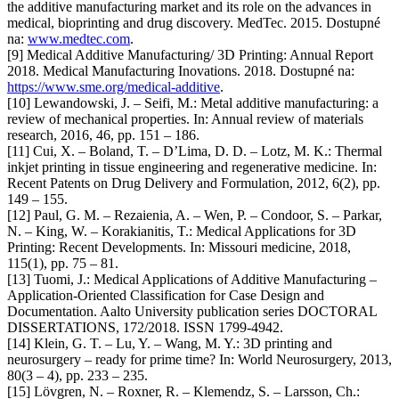
the additive manufacturing market and its role on the advances in
medical, bioprinting and drug discovery. MedTec. 2015. Dostupné
na:
www.medtec.com
.
[9] Medical Additive Manufacturing/ 3D Printing: Annual Report
2018. Medical Manufacturing Inovations. 2018. Dostupné na:
https://www.sme.org/medical-additive
.
[10] Lewandowski, J. – Seifi, M.: Metal additive manufacturing: a
review of mechanical properties. In: Annual review of materials
research, 2016, 46, pp. 151 – 186.
[11] Cui, X. – Boland, T. – D’Lima, D. D. – Lotz, M. K.: Thermal
inkjet printing in tissue engineering and regenerative medicine. In:
Recent Patents on Drug Delivery and Formulation, 2012, 6(2), pp.
149 – 155.
[12] Paul, G. M. – Rezaienia, A. – Wen, P. – Condoor, S. – Parkar,
N. – King, W. – Korakianitis, T.: Medical Applications for 3D
Printing: Recent Developments. In: Missouri medicine, 2018,
115(1), pp. 75 – 81.
[13] Tuomi, J.: Medical Applications of Additive Manufacturing –
Application-Oriented Classification for Case Design and
Documentation. Aalto University publication series DOCTORAL
DISSERTATIONS, 172/2018. ISSN 1799-4942.
[14] Klein, G. T. – Lu, Y. – Wang, M. Y.: 3D printing and
neurosurgery – ready for prime time? In: World Neurosurgery, 2013,
80(3 – 4), pp. 233 – 235.
[15] Lövgren, N. – Roxner, R. – Klemendz, S. – Larsson, Ch.: