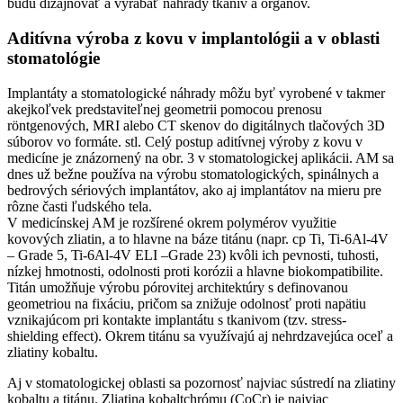
budú dizajnovať a vyrábať náhrady tkanív a orgánov.
Aditívna výroba z kovu v implantológii a v oblasti
stomatológie
Implantáty a stomatologické náhrady môžu byť vyrobené v takmer
akejkoľvek predstaviteľnej geometrii pomocou prenosu
röntgenových, MRI alebo CT skenov do digitálnych tlačových 3D
súborov vo formáte. stl. Celý postup aditívnej výroby z kovu v
medicíne je znázornený na obr. 3 v stomatologickej aplikácii. AM sa
dnes už bežne používa na výrobu stomatologických, spinálnych a
bedrových sériových implantátov, ako aj implantátov na mieru pre
rôzne časti ľudského tela.
V medicínskej AM je rozšírené okrem polymérov využitie
kovových zliatin, a to hlavne na báze titánu (napr. cp Ti, Ti-6Al-4V
– Grade 5, Ti-6Al-4V ELI –Grade 23) kvôli ich pevnosti, tuhosti,
nízkej hmotnosti, odolnosti proti korózii a hlavne biokompatibilite.
Titán umožňuje výrobu pórovitej architektúry s definovanou
geometriou na fixáciu, pričom sa znižuje odolnosť proti napätiu
vznikajúcom pri kontakte implantátu s tkanivom (tzv. stress-
shielding effect). Okrem titánu sa využívajú aj nehrdzavejúca oceľ a
zliatiny kobaltu.
Aj v stomatologickej oblasti sa pozornosť najviac sústredí na zliatiny
kobaltu a titánu. Zliatina kobaltchrómu (CoCr) je najviac