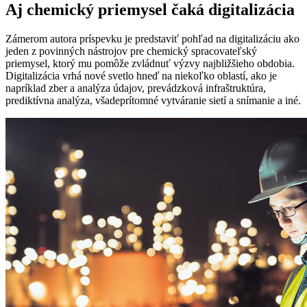
Aj chemický priemysel čaká digitalizácia
Zámerom autora príspevku je predstaviť pohľad na digitalizáciu ako
jeden z povinných nástrojov pre chemický spracovateľský
priemysel, ktorý mu pomôže zvládnuť výzvy najbližšieho obdobia.
Digitalizácia vrhá nové svetlo hneď na niekoľko oblastí, ako je
napríklad zber a analýza údajov, prevádzková infraštruktúra,
prediktívna analýza, všadeprítomné vytváranie sietí a snímanie a iné.