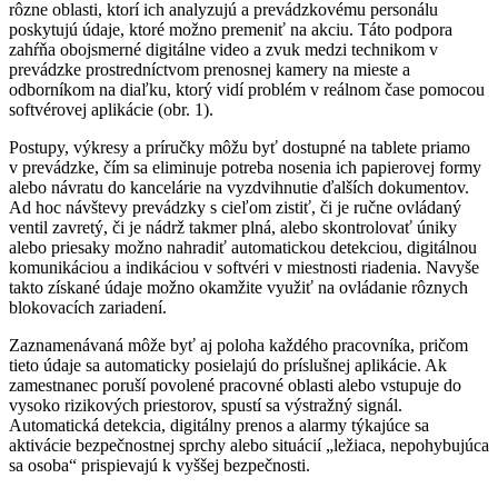
rôzne oblasti, ktorí ich analyzujú a prevádzkovému personálu
poskytujú údaje, ktoré možno premeniť na akciu. Táto podpora
zahŕňa obojsmerné digitálne video a zvuk medzi technikom v
prevádzke prostredníctvom prenosnej kamery na mieste a
odborníkom na diaľku, ktorý vidí problém v reálnom čase pomocou
softvérovej aplikácie (obr. 1).
Postupy, výkresy a príručky môžu byť dostupné na tablete priamo
v prevádzke, čím sa eliminuje potreba nosenia ich papierovej formy
alebo návratu do kancelárie na vyzdvihnutie ďalších dokumentov.
Ad hoc návštevy prevádzky s cieľom zistiť, či je ručne ovládaný
ventil zavretý, či je nádrž takmer plná, alebo skontrolovať úniky
alebo priesaky možno nahradiť automatickou detekciou, digitálnou
komunikáciou a indikáciou v softvéri v miestnosti riadenia. Navyše
takto získané údaje možno okamžite využiť na ovládanie rôznych
blokovacích zariadení.
Zaznamenávaná môže byť aj poloha každého pracovníka, pričom
tieto údaje sa automaticky posielajú do príslušnej aplikácie. Ak
zamestnanec poruší povolené pracovné oblasti alebo vstupuje do
vysoko rizikových priestorov, spustí sa výstražný signál.
Automatická detekcia, digitálny prenos a alarmy týkajúce sa
aktivácie bezpečnostnej sprchy alebo situácií „ležiaca, nepohybujúca
sa osoba“ prispievajú k vyššej bezpečnosti.