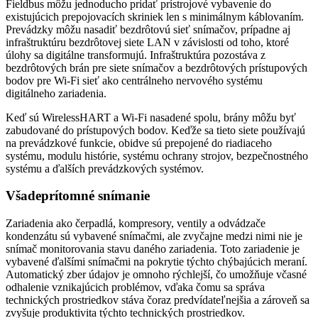
Fieldbus môžu jednoducho pridať prístrojové vybavenie do
existujúcich prepojovacích skriniek len s minimálnym káblovaním.
Prevádzky môžu nasadiť bezdrôtovú sieť snímačov, prípadne aj
infraštruktúru bezdrôtovej siete LAN v závislosti od toho, ktoré
úlohy sa digitálne transformujú. Infraštruktúra pozostáva z
bezdrôtových brán pre siete snímačov a bezdrôtových prístupových
bodov pre Wi-Fi sieť ako centrálneho nervového systému
digitálneho zariadenia.
Keď sú WirelessHART a Wi-Fi nasadené spolu, brány môžu byť
zabudované do prístupových bodov. Keďže sa tieto siete používajú
na prevádzkové funkcie, obidve sú prepojené do riadiaceho
systému, modulu histórie, systému ochrany strojov, bezpečnostného
systému a ďalších prevádzkových systémov.
Všadeprítomné snímanie
Zariadenia ako čerpadlá, kompresory, ventily a odvádzače
kondenzátu sú vybavené snímačmi, ale zvyčajne medzi nimi nie je
snímač monitorovania stavu daného zariadenia. Toto zariadenie je
vybavené ďalšími snímačmi na pokrytie týchto chýbajúcich meraní.
Automatický zber údajov je omnoho rýchlejší, čo umožňuje včasné
odhalenie vznikajúcich problémov, vďaka čomu sa správa
technických prostriedkov stáva čoraz predvídateľnejšia a zároveň sa
zvyšuje produktivita týchto technických prostriedkov.