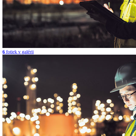
6
fotiek v galérii