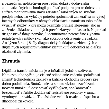
a bezpečným aplikačným prostredím dokážu dodávatelia
automatizačných technológií ponúkať podporu prostredníctvom
služieb monitorovania stavu zariadení založených na systéme
predplatného. To vylučuje potrebu spoločností zamerať sa na vývoj
interných odborníkov v rôznych oblastiach a namiesto toho môžu
využívať služby, ktoré môžu okamžite priniesť zlepšenie, ako aj
zníženie nákladov v mnohých prevádzkových oblastiach. Napríklad
diagnostické údaje pomáhajú identifikovať potenciálne zlyhania
regulačných ventilov skôr, ako spôsobia odstavenie prevádzky.
Analýzou širokej škály diagnostických údajov zozbieraných z
digitálnych regulátorov ventilov identifikujú odborníci na diaľku
okolnosti zlyhania.
Zhrnutie
Digitálna transformácia nie je o inštalácii jedného softvéru.
Namiesto toho vyžaduje cielené odhodlanie vedenia spoločnosti
zmeniť technologické základy a kritické obchodné procesy pre
dobro podnikania. Stotožnenie sa s touto víziou a zavádzanie
inovácií umožňujú dosahovať vyšší výkon, spoľahlivosť a
bezpečnosť a ľahšie dodržiavať legislatívne predpisy v rámci
výrobných prevádzok. To následne vedie k trvalému úspechu a
dlhodobej ziskovosti.