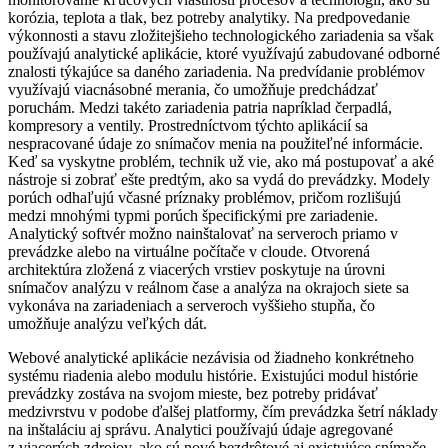
korózia, teplota a tlak, bez potreby analytiky. Na predpovedanie
výkonnosti a stavu zložitejšieho technologického zariadenia sa však
používajú analytické aplikácie, ktoré využívajú zabudované odborné
znalosti týkajúce sa daného zariadenia. Na predvídanie problémov
využívajú viacnásobné merania, čo umožňuje predchádzať
poruchám. Medzi takéto zariadenia patria napríklad čerpadlá,
kompresory a ventily. Prostredníctvom týchto aplikácií sa
nespracované údaje zo snímačov menia na použiteľné informácie.
Keď sa vyskytne problém, technik už vie, ako má postupovať a aké
nástroje si zobrať ešte predtým, ako sa vydá do prevádzky. Modely
porúch odhaľujú včasné príznaky problémov, pričom rozlišujú
medzi mnohými typmi porúch špecifickými pre zariadenie.
Analytický softvér možno nainštalovať na serveroch priamo v
prevádzke alebo na virtuálne počítače v cloude. Otvorená
architektúra zložená z viacerých vrstiev poskytuje na úrovni
snímačov analýzu v reálnom čase a analýza na okrajoch siete sa
vykonáva na zariadeniach a serveroch vyššieho stupňa, čo
umožňuje analýzu veľkých dát.
Webové analytické aplikácie nezávisia od žiadneho konkrétneho
systému riadenia alebo modulu histórie. Existujúci modul histórie
prevádzky zostáva na svojom mieste, bez potreby pridávať
medzivrstvu v podobe ďalšej platformy, čím prevádzka šetrí náklady
na inštaláciu aj správu. Analytici používajú údaje agregované
z viacerých zdrojov, ako sú nové bezdrôtové aj existujúce snímače,