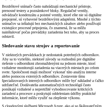
Bezdrôtové snímače často nahrádzajú mechanické prístroje,
prenosné testery a poznámkové bloky. Regulačné ventily,
odvádzače kondenzátu a poistné ventily, ktoré ešte nie sú digitálne
prepojené, sú vybavené bezdrôtovými adaptérmi. Mnohé z týchto
snímačov sa inštalujú bez mechanických zásahov alebo používajú
existujúce procesné pripojenia, čo znamená, že sa môžu
nainštalovať počas prevádzky zariadenia bez toho, aby sa proces
odstavil.
Sledovanie stavu strojov a reportovanie
V niektorých prevádzkach je nedostatok potrebných odborníkov.
Aby sa to vyriešilo, niektoré závody sa rozhodnú pre digitálne
riešenie s odborníkmi zhromaždenými na jednom mieste, ktorí
vzdialene monitorujú zariadenia na viacerých miestach po celom
svete. Spoločnosti majú možnosť vykonať túto analýzu interne
alebo pomocou externých odborníkov. Zostavenie tímu
špecializovaných interných odborníkov môže byť nákladné a ťažko
udržateľné. Dodávatelia automatizačných technológií často
ponúkajú vzdialené a nepretržité vyhodnocovanie kritických
zariadení a procesov a poskytujú oddeleniam údržby praktické
informácie, ktoré môžu využiť na zlepšenie výkonu.
S cloudovými službami Microsoft Azure, ako aj so škálovateľným