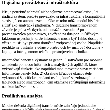
Digitálna prevádzková infraštruktúra
Nie je potrebné nahradiť alebo výrazne prepracovať existujúci
riadiaci systém, pretože prevádzková infraštruktúra je kompatibilná
s existujúcou automatizáciou. Okrem toho môže modul histórie
slúžiť ako analytická platforma. V digitálne transformovanom
závode je práca všetkých, od manažéra závodu až po
prevádzkových pracovníkov, založená na údajoch. Kľúčovým
faktorom úspechu je to, že informácie musia byť ľahko dostupné
včas a musia byť priamo doručené zodpovednej osobe. Napríklad
prediktívne výstrahy a údaje o prístrojoch by mali byť dostupné v
laptope a inteligentnom telefóne prístrojového technika.
Informačné panely a výstrahy sa generujú softvérom pre mobilné
zariadenia pomocou informácií z analytických aplikácií, ktoré
vykonávajú funkcie, ako napríklad monitorovanie stavu zariadení.
Informačné panely (obr. 2) obsahujú kľúčové ukazovatele
výkonnosti špecifické pre danú osobu, ktoré sa zobrazujú na
tabletoch alebo smartfónoch, čím okamžite sprístupňujú informácie
na akomkoľvek mieste.
Prediktívna analýza
Mnohé riešenia digitálnej transformácie zahŕňajú jednoduché
monitorovanie kľúčových vlastností procesov a technológií, ako sú