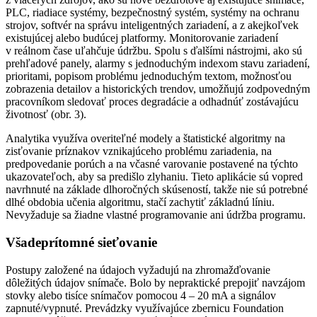
PLC, riadiace systémy, bezpečnostný systém, systémy na ochranu
strojov, softvér na správu inteligentných zariadení, a z akejkoľvek
existujúcej alebo budúcej platformy. Monitorovanie zariadení
v reálnom čase uľahčuje údržbu. Spolu s ďalšími nástrojmi, ako sú
prehľadové panely, alarmy s jednoduchým indexom stavu zariadení,
prioritami, popisom problému jednoduchým textom, možnosťou
zobrazenia detailov a historických trendov, umožňujú zodpovedným
pracovníkom sledovať proces degradácie a odhadnúť zostávajúcu
životnosť (obr. 3).
Analytika využíva overiteľné modely a štatistické algoritmy na
zisťovanie príznakov vznikajúceho problému zariadenia, na
predpovedanie porúch a na včasné varovanie postavené na týchto
ukazovateľoch, aby sa predišlo zlyhaniu. Tieto aplikácie sú vopred
navrhnuté na základe dlhoročných skúseností, takže nie sú potrebné
dlhé obdobia učenia algoritmu, stačí zachytiť základnú líniu.
Nevyžaduje sa žiadne vlastné programovanie ani údržba programu.
Všadeprítomné sieťovanie
Postupy založené na údajoch vyžadujú na zhromažďovanie
dôležitých údajov snímače. Bolo by nepraktické prepojiť navzájom
stovky alebo tisíce snímačov pomocou 4 – 20 mA a signálov
zapnuté/vypnuté. Prevádzky využívajúce zbernicu Foundation