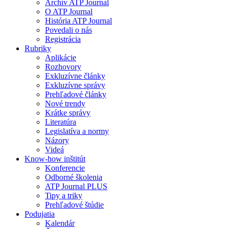
Archív ATP Journal
O ATP Journal
História ATP Journal
Povedali o nás
Registrácia
Rubriky
Aplikácie
Rozhovory
Exkluzívne články
Exkluzívne správy
Prehľadové články
Nové trendy
Krátke správy
Literatúra
Legislatíva a normy
Názory
Videá
Know-how inštitút
Konferencie
Odborné školenia
ATP Journal PLUS
Tipy a triky
Prehľadové štúdie
Podujatia
Kalendár