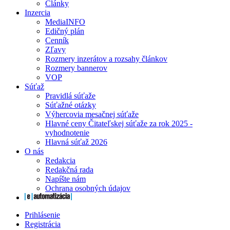
Články
Inzercia
MediaINFO
Edičný plán
Cenník
Zľavy
Rozmery inzerátov a rozsahy článkov
Rozmery bannerov
VOP
Súťaž
Pravidlá súťaže
Súťažné otázky
Výhercovia mesačnej súťaže
Hlavné ceny Čitateľskej súťaže za rok 2025 -
vyhodnotenie
Hlavná súťaž 2026
O nás
Redakcia
Redakčná rada
Napíšte nám
Ochrana osobných údajov
Prihlásenie
Registrácia