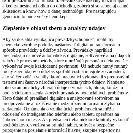
skôr prekážkou ako prínosom. Prevádzkové náklady môžu stúpať
a keď zamestnanci odídu do dôchodku, zoberú si so sebou aj cenné
skúsenosti a know-how o danej technológii. Pre nastupujúcu
generáciu to bude veľký hendikep.
Zlepšenie v oblasti zberu a analýzy údajov
Aby sa dosiahla vynikajúca prevádzkyschopnosť, mohli by
chemické výrobné podniky naštartovať digitálnu transformáciu
spôsobu prevádzky a údržby závodu. Prevádzky napríklad
prechádzajú na nové automatické, digitálne, softvérové a na údajoch
založené pracovné metódy, ktoré umožňujú personálu efektívnejšie
vykonávať svoje každodenné povinnosti. Už nebude nutný rutinný
ručný zber údajov o údržbe, spoľahlivosti a integrite zo zariadení,
ako sú čerpadlá a ventily, ktoré pracovníci vykonávali s prenosnými
testermi ani časovo náročná interpretácia týchto údajov. Namiesto
toho sa automaticky zbierajú údaje o vibráciách, hluku, korózii a
pod. s cieľom zistenia skorých príznakov potenciálnych problémov.
Tieto údaje sú prenášané digitálne a analyzované softvérom na
predpovedanie a rozlišovanie medzi rôznymi formami zlyhania
zariadenia. Oznámenia o vznikajúcich problémoch sa môžu
odosielať do inteligentného telefónu alebo tabletu operátora na
ľubovoľnom mieste. Ak predsa len treba niektoré kontroly vykonať
pochôdzkovo, využíva sa pri nich tablet, softvér a bezpečné
pripojenie na posielanie informácií hlavnej skupine expertov na