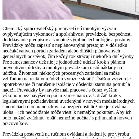
Chemický spracovateľský priemysel čelí mnohým výzvam
ovplyvňujúcim výkonnosť a spoľahlivosť prevádzok, bezpečnosť,
dodržiavanie predpisov a samotné výrobné technológie a postupy.
Prevádzky môžu zápasiť s neplánovanými prestojmi v dôsledku
neočakávaných porúch zariadení alebo dlhších plánovaných
generálnych odstávok, čím každý rok strácajú niekoľko dní výroby.
Pre zamestnancov tiež nie je jednoduché udržať krok s plánom
preventívnej údržby a mnohým prevádzkam rastú náklady na
údržbu. Životnosť niektorých procesných zariadení sa môže
vzhľadom na reaktívnu údržbu výrazne skrátiť. Ďalšou výzvou je
opotrebovanie či narušenie izolácie v dôsledku starnutia potrubí a
nádrží. Prevádzky by navyše mali pracovať s čoraz vyšším
výkonom bez navýšenia počtu zamestnancov. Udržať krok s
legislatívnymi požiadavkami uvedenými v nových medzinárodných
smerniciach o ochrane zdravia a bezpečnosti tiež nie je triviálna
úloha – ich nedodržanie môže viesť k nemalým pokutám. Aby ich
bolo možné zvládnuť, opäť nemožno počítať s prijímaním nových
pracovníkov.
Prevádzka postavená na ručnom ovládaní a riadení je pre výrobu