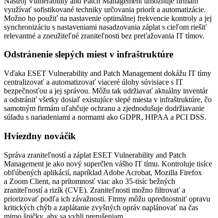
Nástroj Vulnerability and Patch Management umožňuje firmám
využívať sofistikované techniky určovania priorít a automatizácie.
Možno ho použiť na nastavenie optimálnej frekvencie kontroly a jej
synchronizáciu s nastaveniami nasadzovania záplat s cieľom riešiť
relevantné a zneužiteľné zraniteľnosti bez preťažovania IT tímov.
Odstránenie slepých miest v infraštruktúre
Vďaka ESET Vulnerability and Patch Management dokážu IT tímy
centralizovať a automatizovať viaceré úlohy súvisiace s IT
bezpečnosťou a jej správou. Môžu tak udržiavať aktuálny inventár
a odstrániť všetky dosiaľ existujúce slepé miesta v infraštruktúre, čo
samotným firmám uľahčuje ochranu a zjednodušuje dodržiavanie
súladu s nariadeniami a normami ako GDPR, HIPAA a PCI DSS.
Hviezdny nováčik
Správa zraniteľností a záplat ESET Vulnerability and Patch
Management je ako nový superčlen vášho IT tímu. Kontroluje tisíce
obľúbených aplikácií, napríklad Adobe Acrobat, Mozilla Firefox
a Zoom Client, na prítomnosť viac ako 35-tisíc bežných
zraniteľností a rizík (CVE). Zraniteľnosti možno filtrovať a
priorizovať podľa ich závažnosti. Firmy môžu uprednostniť opravu
kritických chýb a zaplátanie zvyšných opráv naplánovať na čas
mimo špičky, aby sa vyhli prerušeniam.