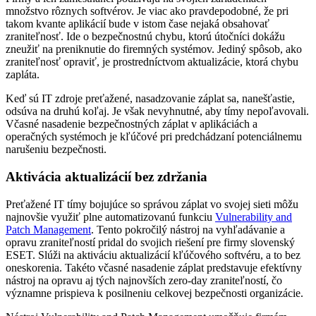
množstvo rôznych softvérov. Je viac ako pravdepodobné, že pri
takom kvante aplikácií bude v istom čase nejaká obsahovať
zraniteľnosť. Ide o bezpečnostnú chybu, ktorú útočníci dokážu
zneužiť na preniknutie do firemných systémov. Jediný spôsob, ako
zraniteľnosť opraviť, je prostredníctvom aktualizácie, ktorá chybu
zapláta.
Keď sú IT zdroje preťažené, nasadzovanie záplat sa, nanešťastie,
odsúva na druhú koľaj. Je však nevyhnutné, aby tímy nepoľavovali.
Včasné nasadenie bezpečnostných záplat v aplikáciách a
operačných systémoch je kľúčové pri predchádzaní potenciálnemu
narušeniu bezpečnosti.
Aktivácia aktualizácií bez zdržania
Preťažené IT tímy bojujúce so správou záplat vo svojej sieti môžu
najnovšie využiť plne automatizovanú funkciu
Vulnerability and
Patch Management
. Tento pokročilý nástroj na vyhľadávanie a
opravu zraniteľností pridal do svojich riešení pre firmy slovenský
ESET. Slúži na aktiváciu aktualizácií kľúčového softvéru, a to bez
oneskorenia. Takéto včasné nasadenie záplat predstavuje efektívny
nástroj na opravu aj tých najnovších zero-day zraniteľností, čo
významne prispieva k posilneniu celkovej bezpečnosti organizácie.