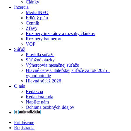
Články
Inzercia
MediaINFO
Edičný plán
Cenník
Zľavy
Rozmery inzerátov a rozsahy článkov
Rozmery bannerov
VOP
Súťaž
Pravidlá súťaže
Súťažné otázky
Výhercovia mesačnej súťaže
Hlavné ceny Čitateľskej súťaže za rok 2025 -
vyhodnotenie
Hlavná súťaž 2026
O nás
Redakcia
Redakčná rada
Napíšte nám
Ochrana osobných údajov
Prihlásenie
Registrácia