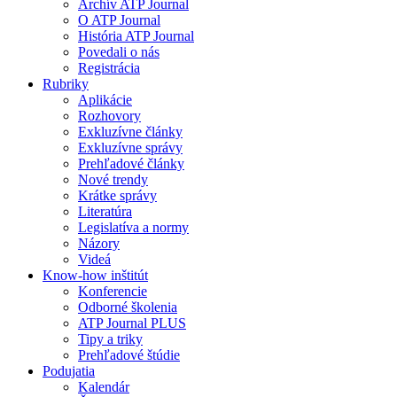
Archív ATP Journal
O ATP Journal
História ATP Journal
Povedali o nás
Registrácia
Rubriky
Aplikácie
Rozhovory
Exkluzívne články
Exkluzívne správy
Prehľadové články
Nové trendy
Krátke správy
Literatúra
Legislatíva a normy
Názory
Videá
Know-how inštitút
Konferencie
Odborné školenia
ATP Journal PLUS
Tipy a triky
Prehľadové štúdie
Podujatia
Kalendár