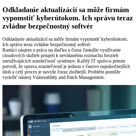
Odkladanie aktualizácií sa môže firmám
vypomstiť kyberútokom. Ich správu teraz
zvládne bezpečnostný softvér
Odkladanie aktualizácií sa môže firmám vypomstiť kyberútokom.
Ich správu teraz zvládne bezpečnostný softvér
Rastúci záujem o prácu na diaľku a čoraz častejšie využívanie
cloudových služieb prispeli k nevídanému rozmachu hrozieb
zneužívajúcich zraniteľnosť systémov. Každý IT správca pritom
potvrdí, že oprava zraniteľností je jednou z časovo najnáročnejších
úloh a celý proces je navyše čoraz zložitejší. Problém pomôže
vyriešiť nástroj Vulnerability and Patch Management.