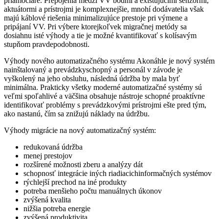
priamočiare. Prepojenia ­medzi VV bodmi a existujúcimi senzormi,
aktuátormi a prístrojmi je komplexnejšie, mnohí dodávatelia však
majú káblové riešenia minimalizujúce prestoje pri výmene a
pripájaní VV. Pri výbere ktorejkoľvek migračnej metódy sa
dosiahnu isté výhody a tie je možné kvantifikovať s kolísavým
stupňom pravdepodobnosti.
Výhody nového automatizačného systému Akonáhle je nový systém
nainštalovaný a prevádzkyschopný a ­personál v závode je
vyškolený na jeho obsluhu, následná údržba by mala byť
minimálna. Prakticky všetky moderné automatizačné systémy sú
veľmi spoľahlivé a väčšina obsahuje nástroje schopné proaktívne
identifikovať problémy s prevádzkovými prístrojmi ešte pred tým,
ako nastanú, čím sa znižujú náklady na údržbu.
Výhody migrácie na nový automatizačný systém:
redukovaná údržba
menej prestojov
rozšírené možnosti zberu a analýzy dát
schopnosť integrácie iných riadiacichinformačných systémov
rýchlejší prechod na iné produkty
potreba menšieho počtu manuálnych úkonov
zvýšená kvalita
nižšia potreba energie
zvýšená produktivita