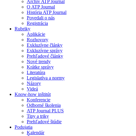
Archív ATP Journal
O ATP Journal
História ATP Journal
Povedali o nás
Registrácia
Rubriky
Aplikácie
Rozhovory
Exkluzívne články
Exkluzívne správy
Prehľadové články
Nové trendy
Krátke správy
Literatúra
Legislatíva a normy
Názory
Videá
Know-how inštitút
Konferencie
Odborné školenia
ATP Journal PLUS
Tipy a triky
Prehľadové štúdie
Podujatia
Kalendár