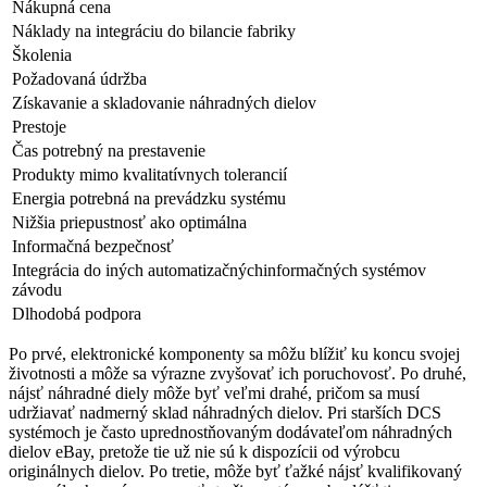
Nákupná cena
Náklady na integráciu do bilancie fabriky
Školenia
Požadovaná údržba
Získavanie a skladovanie náhradných dielov
Prestoje
Čas potrebný na prestavenie
Produkty mimo kvalitatívnych tolerancií
Energia potrebná na prevádzku systému
Nižšia priepustnosť ako optimálna
Informačná bezpečnosť
Integrácia do iných automatizačnýchinformačných systémov
závodu
Dlhodobá podpora
Po prvé, elektronické komponenty sa môžu blížiť ku koncu svojej
životnosti a môže sa výrazne zvyšovať ich poruchovosť. Po druhé,
nájsť náhradné diely môže byť veľmi drahé, pričom sa musí
udržiavať nadmerný sklad náhradných dielov. Pri starších DCS
systémoch je často uprednostňovaným dodávateľom náhradných
dielov eBay, pretože tie už nie sú k dispozícii od výrobcu
originálnych dielov. Po tretie, môže byť ťažké nájsť kvalifikovaný