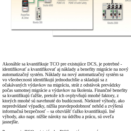
Akonáhle sa kvantifikuje TCO pre existujúce DCS, je potrebné ­
identifikovať a kvantifikovať aj náklady a benefity migrácie na nový
automatizačný systém. Náklady na nový automatizačný systém sa
vo všeobecnosti identifikujú jednoduchšie a skladajú sa z
očakávaných výdavkov na migráciu, strát z odstávok prevádzky
počas samotnej migrácie a výdavkov na školenia. Finančné benefity
sa kvantifikujú ťažšie, pretože ich ovplyvňujú mnohé faktory, z
ktorých mnohé sú navrhnuté do budúcnosti. Niektoré výhody, ako
nepredvídané výpadky, nižšia pravdepodobnosť nehôd a zvýšená
informačná bezpečnosť – sa obzvlášť ťažko kvantifikujú. Iné
výhody, ako napr. nižšie nároky na údržbu a prácu, sú oveľa
jasnejšie.