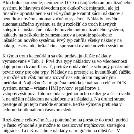
Ako bolo spomenuté, neúmerné TCO existujúceho automatizačného
systému je hlavným dôvodom pre akúkoľvek migráciu, ale jej
finančné opodstatnenie si tiež vyžaduje kvantifikáciu nákladov a ­
benefitov nového automatizačného systému. Náklady nového
automatizačného systému sa dajú rozložiť do troch hlavných
kategórií – inštalačné náklady nového automatizačného systému,
náklady na zaškolenie zamestnancov a prestoje spôsobené
inštaláciou nového systému. Prvý typ zahŕňa všetky náklady na
nákup, testovanie, inštaláciu a sprevádzkovanie nového systému.
K týmto trom kategóriám sa ešte pridávajú ďalšie náklady
vymenované v Tab. 1. Prvé dva typy nákladov sa vo všeobecnosti
dajú priamo kvantifikovať, pretože dodávateľ je schopný poskytnúť
pevné ceny pre oba typy. Náklady na prestoje sa kvantifikujú ťažšie,
je možné ich však minimalizovať nasledujúcimi migračnými
metódami. Najbežnejšia migračná metóda je náhrada celého DCS
systému naraz – vrátane HMI prvkov, regulátorov a
vstupovvýstupov. Táto metóda sa jednoducho realizuje a často vedie
k najnižším nákladom na zakúpenie a inštaláciu. Na druhej strane,
prestoje sú pri tejto metóde enormné, keďže výmena prebieha v
jednom kontinuálnom časovom slede.
Rozloženie celkového času potrebného na prestoje do troch periód
je často výhodné a je možné to zrealizovať trojfázovou stratégiou
migrácie. Tá tiež naťahuje náklady na migráciu na dlhší čas. V