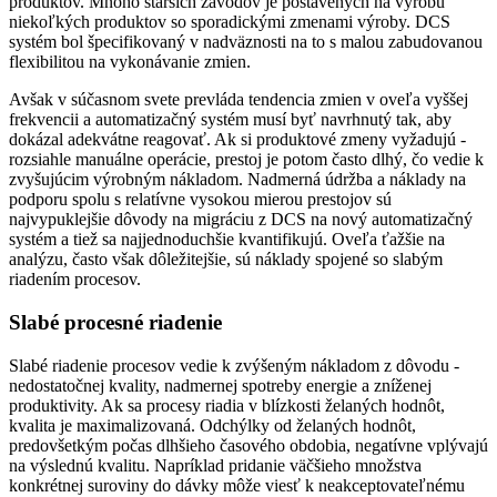
produktov. Mnoho starších závodov je postavených na výrobu
niekoľkých produktov so sporadickými zmenami výroby. DCS
systém bol špecifikovaný v nadväznosti na to s malou zabudovanou
flexibilitou na vykonávanie zmien.
Avšak v súčasnom svete prevláda tendencia zmien v oveľa vyššej
frekvencii a automatizačný systém musí byť navrhnutý tak, aby
dokázal adekvátne reagovať. Ak si produktové zmeny vyžadujú ­
rozsiahle manuálne operácie, prestoj je potom často dlhý, čo vedie k
zvyšujúcim výrobným nákladom. Nadmerná údržba a náklady na
podporu spolu s relatívne vysokou mierou prestojov sú
najvypuklejšie dôvody na migráciu z DCS na nový automatizačný
systém a tiež sa najjednoduchšie kvantifikujú. Oveľa ťažšie na
analýzu, často však dôležitejšie, sú náklady spojené so slabým
riadením procesov.
Slabé procesné riadenie
Slabé riadenie procesov vedie k zvýšeným nákladom z dôvodu ­
nedostatočnej kvality, nadmernej spotreby energie a zníženej
produktivity. Ak sa procesy riadia v blízkosti želaných hodnôt,
kvalita je maximalizovaná. Odchýlky od želaných hodnôt,
predovšetkým počas dlhšieho časového obdobia, negatívne vplývajú
na výslednú kvalitu. Napríklad pridanie väčšieho množstva
konkrétnej suroviny do dávky môže viesť k neakceptovateľnému