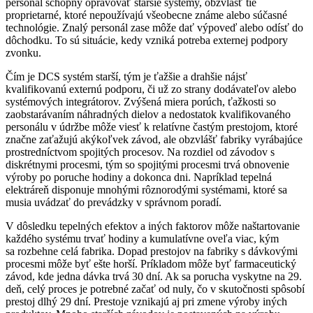
personál schopný opravovať staršie systémy, obzvlášť tie
proprietarné, ktoré nepoužívajú všeobecne známe alebo súčasné
technológie. Znalý personál zase môže dať výpoveď alebo odísť do
dôchodku. To sú situácie, kedy vzniká potreba externej podpory
zvonku.
Čím je DCS systém starší, tým je ťažšie a drahšie nájsť
kvalifikovanú externú podporu, či už zo strany dodávateľov alebo
systémových integrátorov. Zvýšená miera porúch, ťažkosti so
zaobstarávaním náhradných ­dielov a nedostatok kvalifikovaného
personálu v údržbe môže viesť k relatívne častým prestojom, ktoré
značne zaťažujú akýkoľvek závod, ale obzvlášť fabriky vyrábajúce
prostredníctvom spojitých procesov. Na rozdiel od závodov s
diskrétnymi procesmi, tým so spojitými procesmi trvá obnovenie
výroby po poruche hodiny a dokonca dni. Napríklad tepelná
elektráreň disponuje mnohými rôznorodými systémami, ktoré sa
musia uvádzať do prevádzky v správnom poradí.
V dôsledku tepelných efektov a iných faktorov môže naštartovanie
každého systému trvať hodiny a kumulatívne oveľa viac, kým
sa rozbehne celá fabrika. Dopad prestojov na fabriky s dávkovými
procesmi môže byť ešte horší. Príkladom môže byť farmaceutický
závod, kde jedna dávka trvá 30 dní. Ak sa porucha vyskytne na 29.
deň, celý proces je ­potrebné začať od nuly, čo v skutočnosti spôsobí
prestoj dlhý 29 dní. Prestoje vznikajú aj pri zmene výroby iných