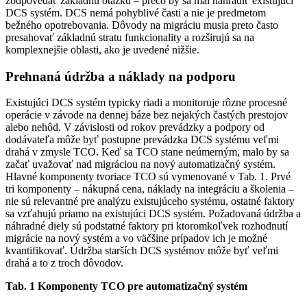
zodpovedať základnú otázku – prečo by sa mal nahradiť existujúci
DCS systém. DCS nemá pohyblivé časti a nie je predmetom
bežného opotrebovania. Dôvody na migráciu musia preto často
presahovať základnú stratu funkcionality a rozširujú sa na
komplexnejšie oblasti, ako je uvedené nižšie.
Prehnaná údržba a náklady na podporu
Existujúci DCS systém typicky riadi a monitoruje rôzne procesné
operácie v závode na dennej báze bez nejakých častých prestojov
alebo nehôd. V závislosti od rokov prevádzky a podpory od
dodávateľa môže byť postupne prevádzka DCS systému veľmi
drahá v zmysle TCO. Keď sa TCO stane neúmerným, malo by sa
začať uvažovať nad migráciou na nový automatizačný systém.
Hlavné komponenty tvoriace TCO sú vymenované v Tab. 1. Prvé
tri komponenty – nákupná cena, náklady na integráciu a školenia –
nie sú relevantné pre analýzu existujúceho systému, ostatné faktory
sa vzťahujú priamo na existujúci DCS systém. Požadovaná údržba a
náhradné diely sú podstatné faktory pri ­ktoromkoľvek rozhodnutí
migrácie na nový systém a vo väčšine ­prípadov ich je možné
kvantifikovať. Údržba starších DCS systémov môže byť veľmi
drahá a to z troch dôvodov.
Tab. 1 Komponenty TCO pre automatizačný systém