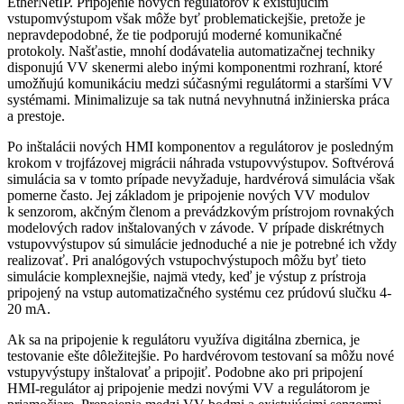
EtherNetIP. Pripojenie nových regulátorov k existujúcim
vstupomvýstupom však môže byť problematickejšie, pretože je
nepravdepodobné, že tie podporujú moderné komunikačné
protokoly. Našťastie, mnohí dodávatelia automatizačnej techniky
disponujú VV skenermi alebo inými komponentmi rozhraní, ktoré
umožňujú komunikáciu medzi súčasnými regulátormi a staršími VV
systémami. Minimalizuje sa tak nutná nevyhnutná inžinierska práca
a prestoje.
Po inštalácii nových HMI komponentov a regulátorov je posledným
krokom v trojfázovej migrácii náhrada vstupovvýstupov. Softvérová
simulácia sa v tomto prípade nevyžaduje, hardvérová simulácia však
pomerne často. Jej základom je pripojenie nových VV modulov
k senzorom, akčným členom a prevádzkovým prístrojom rovnakých
modelových radov inštalovaných v závode. V prípade diskrétnych
vstupovvýstupov sú simulácie jednoduché a nie je potrebné ich vždy
realizovať. Pri analógových vstupochvýstupoch môžu byť tieto
simulácie komplexnejšie, najmä vtedy, keď je výstup z prístroja
pripojený na vstup automatizačného systému cez prúdovú slučku 4-
20 mA.
Ak sa na pripojenie k regulátoru využíva digitálna zbernica, je
testovanie ešte dôležitejšie. Po hardvérovom testovaní sa môžu nové
vstupyvýstupy inštalovať a pripojiť. Podobne ako pri pripojení
HMI-regulátor aj pripojenie medzi novými VV a regulátorom je