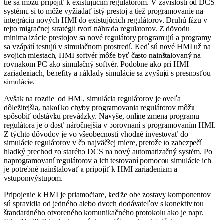
tie sa môžu pripojiť k existujúcim regulátorom. V závislosti od DCS
systému si to môže vyžiadať istý prestoj a tiež programovanie na
integráciu nových HMI do existujúcich regulátorov. Druhú fázu v
tejto migračnej stratégii tvorí náhrada regulátorov. Z dôvodu
minimalizácie prestojov sa nové regulátory programujú a programy
sa vzápätí testujú v simulačnom prostredí. Keď sú nové HMI už na
svojich miestach, HMI softvér môže byť často nainštalovaný na
rovnakom PC ako simulačný softvér. Podobne ako pri HMI
zariadeniach, benefity a náklady simulácie sa zvyšujú s presnosťou
simulácie.
Avšak na rozdiel od HMI, simulácia regulátorov je oveľa
dôležitejšia, nakoľko chyby programovania regulátorov môžu
spôsobiť odstávku prevádzky. Navyše, online zmena programu
regulátora je o dosť náročnejšia v porovnaní s programovaním HMI.
Z týchto dôvodov je vo všeobecnosti vhodné investovať do
simulácie regulátorov v čo najväčšej miere, pretože to zabezpečí
hladký prechod zo starého DCS na nový automatizačný systém. Po
naprogramovaní regulátorov a ich testovaní pomocou simulácie ich
je potrebné nainštalovať a pripojiť k HMI zariadeniam a
vstupomvýstupom.
Pripojenie k HMI je priamočiare, keďže obe zostavy komponentov
sú spravidla od jedného alebo dvoch dodávateľov s konektivitou
štandardného otvoreného komunikačného protokolu ako je napr.