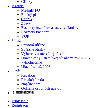
Články
Inzercia
MediaINFO
Edičný plán
Cenník
Zľavy
Rozmery inzerátov a rozsahy článkov
Rozmery bannerov
VOP
Súťaž
Pravidlá súťaže
Súťažné otázky
Výhercovia mesačnej súťaže
Hlavné ceny Čitateľskej súťaže za rok 2025 -
vyhodnotenie
Hlavná súťaž 2026
O nás
Redakcia
Redakčná rada
Napíšte nám
Ochrana osobných údajov
Prihlásenie
Registrácia