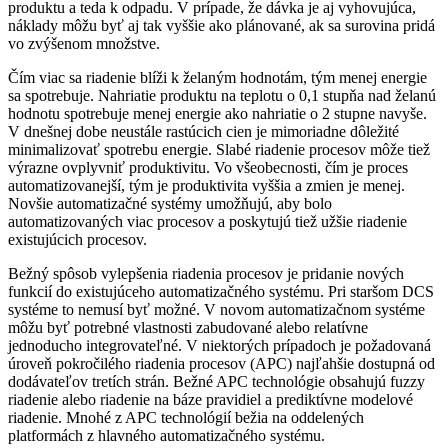
produktu a teda k odpadu. V ­prípade, že dávka je aj vyhovujúca,
náklady môžu byť aj tak vyššie ako plánované, ak sa surovina pridá
vo zvýšenom množstve.
Čím viac sa riadenie blíži k želaným hodnotám, tým menej energie
sa spotrebuje. Nahriatie produktu na teplotu o 0,1 stupňa nad želanú
hodnotu spotrebuje menej energie ako nahriatie o 2 stupne ­navyše.
V dnešnej dobe neustále rastúcich cien je mimoriadne ­dôležité
minimalizovať spotrebu energie. Slabé riadenie procesov môže tiež
výrazne ovplyvniť produktivitu. Vo všeobecnosti, čím je proces
automatizovanejší, tým je produktivita vyššia a zmien je menej.
Novšie automatizačné systémy umožňujú, aby bolo
automatizovaných viac procesov a poskytujú tiež užšie riadenie
existujúcich procesov.
Bežný spôsob vylepšenia riadenia procesov je pridanie nových
funkcií do existujúceho automatizačného systému. Pri staršom DCS
systéme to nemusí byť možné. V novom automatizačnom systéme
môžu byť potrebné vlastnosti zabudované alebo relatívne
jednoducho integrovateľné. V niektorých prípadoch je požadovaná
úroveň pokročilého riadenia procesov (APC) najľahšie dostupná od
dodávateľov tretích strán. Bežné APC technológie obsahujú fuzzy
riadenie alebo riadenie na báze pravidiel a prediktívne modelové
riadenie. Mnohé z APC technológií bežia na oddelených
platformách z hlavného automatizačného systému.