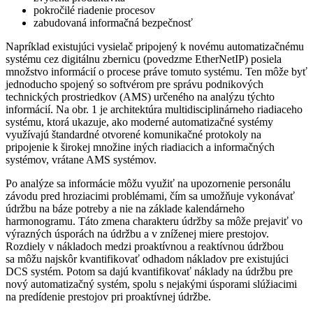
pokročilé riadenie procesov
zabudovaná informačná bezpečnosť
Napríklad existujúci vysielač pripojený k novému automatizačnému
systému cez digitálnu zbernicu (povedzme EtherNetIP) posiela
množstvo informácií o procese práve tomuto systému. Ten môže byť
jednoducho spojený so softvérom pre správu podnikových
technických prostriedkov (AMS) určeného na analýzu týchto
informácií. Na obr. 1 je architektúra multidisciplinárneho riadiaceho
systému, ktorá ukazuje, ako moderné automatizačné systémy
využívajú štandardné otvorené komunikačné protokoly na
pripojenie k širokej množine iných riadiacich a informačných
systémov, vrátane AMS systémov.
Po analýze sa informácie môžu využiť na upozornenie personálu
závodu pred hroziacimi problémami, čím sa umožňuje vykonávať
údržbu na báze potreby a nie na základe kalendárneho
harmonogramu. Táto zmena charakteru údržby sa môže prejaviť vo
výrazných úsporách na údržbu a v zníženej miere prestojov.
Rozdiely v nákladoch medzi proaktívnou a reaktívnou údržbou
sa môžu najskôr kvantifikovať odhadom nákladov pre existujúci
DCS systém. Potom sa dajú kvantifikovať náklady na údržbu pre
nový automatizačný systém, spolu s nejakými úsporami slúžiacimi
na predídenie prestojov pri proaktívnej údržbe.