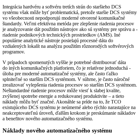
Integrácia hardvéru a softvéru ­tretích strán do staršieho DCS
systému však môže byť problematická, pretože staršie DCS systémy
vo všeobecnosti nepodporujú moderné otvorené komunikačné
štandardy. Veľmi efektívna metóda pre zlepšenie riadenia procesov
je analyzovanie dát použitím nástrojov ako sú systémy pre správu a ­
riadenie podnikových technických prostriedkov (AMS). Iné
populárne analytické nástroje posielajú procesné dáta do
vzdialených lokalít na analýzu použitím rôznorodých softvérových
programov.
V prípadoch spomenutých vyššie je potrebné distribuovať dáta
do iných komunikačných platforiem, čo je relatívne jednoduchá ­
úloha pre moderné automatizačné systémy, ale často ťažko
splniteľné so starším DCS systémom. V súhrne, je často náročné
zrealizovať vylepšenia riadenia procesov so starším DCS systémom.
Neštandardné riadenie procesov môže viesť k slabej kvalite,
zvýšenej spotrebe energie a redukovanej ­produktivite – a tieto
náklady môžu byť značné. Akonáhle sa príde na to, že TCO
existujúceho DCS systému je neúmerné alebo rýchlo narastajúce na
neakceptovateľnú úroveň, ďalším krokom je preskúmanie nákladov
a benefitov nového automatizačného systému.
Náklady nového automatizačného systému