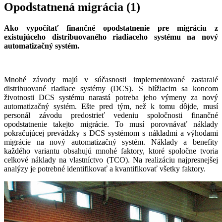
Opodstatnená migrácia (1)
Ako vypočítať finančné opodstatnenie pre migráciu z
existujúceho distribuovaného riadiaceho systému na nový
automatizačný systém.
Mnohé závody majú v súčasnosti implementované zastaralé
distribuované riadiace systémy (DCS). S blížiacim sa koncom
životnosti DCS systému narastá potreba jeho výmeny za nový
automatizačný systém. Ešte pred tým, než k tomu dôjde, musí
personál závodu predostrieť vedeniu spoločnosti finančné
opodstatnenie takejto migrácie. To musí porovnávať náklady
pokračujúcej prevádzky s DCS systémom s nákladmi a výhodami
migrácie na nový automatizačný systém. Náklady a benefity
každého variantu obsahujú mnohé faktory, ktoré spoločne tvoria
celkové náklady na vlastníctvo (TCO). Na realizáciu najpresnejšej
analýzy je potrebné identifikovať a kvantifikovať všetky faktory.