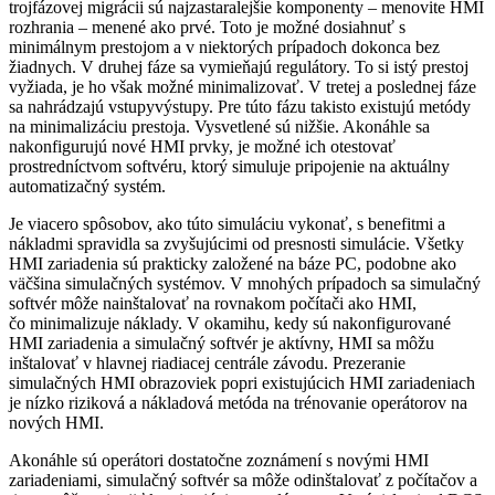
trojfázovej migrácii sú najzastaralejšie komponenty – menovite HMI
rozhrania – menené ako prvé. Toto je možné dosiahnuť s
minimálnym prestojom a v niektorých prípadoch dokonca bez
žiadnych. V druhej fáze sa vymieňajú regulátory. To si istý prestoj
vyžiada, je ho však možné minimalizovať. V tretej a poslednej fáze
sa ­nahrádzajú vstupyvýstupy. Pre túto fázu takisto existujú metódy
na minimalizáciu prestoja. Vysvetlené sú nižšie. Akonáhle sa
nakonfigurujú nové HMI prvky, je možné ich otestovať
prostredníctvom softvéru, ktorý simuluje pripojenie na aktuálny
automatizačný systém.
Je viacero spôsobov, ako túto simuláciu vykonať, s benefitmi a
nákladmi spravidla sa zvyšujúcimi od presnosti simulácie. Všetky
HMI zariadenia sú prakticky založené na báze PC, podobne ako
väčšina simulačných systémov. V mnohých prípadoch sa ­simulačný
softvér môže nainštalovať na rovnakom počítači ako HMI,
čo minimalizuje náklady. V okamihu, kedy sú nakonfigurované
HMI zariadenia a simulačný softvér je aktívny, HMI sa môžu
inštalovať v hlavnej riadiacej centrále závodu. Prezeranie
simulačných HMI obrazoviek popri existujúcich HMI zariadeniach
je nízko riziková a nákladová metóda na trénovanie operátorov na
nových HMI.
Akonáhle sú operátori dostatočne zoznámení s novými HMI
zariadeniami, simulačný softvér sa môže odinštalovať z počítačov a