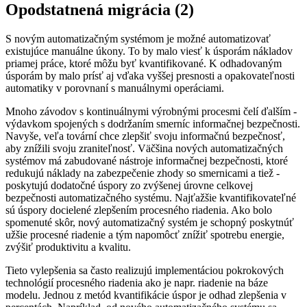
Opodstatnená migrácia (2)
S novým automatizačným systémom je možné automatizovať
existujúce manuálne úkony. To by malo viesť k úsporám nákladov
priamej práce, ktoré môžu byť kvantifikované. K odhadovaným
úsporám by malo prísť aj vďaka vyššej presnosti a opakovateľnosti
automatiky v porovnaní s manuálnymi operáciami.
Mnoho závodov s kontinuálnymi výrobnými procesmi čelí ďalším ­
výdavkom spojených s dodržaním smerníc informačnej bezpečnosti.
Navyše, veľa tovární chce zlepšiť svoju informačnú bezpečnosť,
aby znížili svoju zraniteľnosť. Väčšina nových automatizačných
systémov má zabudované nástroje informačnej bezpečnosti, ­ktoré
redukujú náklady na zabezpečenie zhody so smernicami a tiež ­
poskytujú dodatočné úspory zo zvýšenej úrovne celkovej
bezpečnosti automatizačného systému. Najťažšie kvantifikovateľné
sú úspory docielené zlepšením procesného riadenia. Ako bolo
spomenuté skôr, nový automatizačný systém je schopný poskytnúť
užšie procesné riadenie a tým napomôcť znížiť spotrebu energie,
zvýšiť produktivitu a kvalitu.
Tieto vylepšenia sa často realizujú implementáciou pokrokových
technológií procesného riadenia ako je napr. riadenie na báze
modelu. Jednou z metód kvantifikácie úspor je odhad zlepšenia v