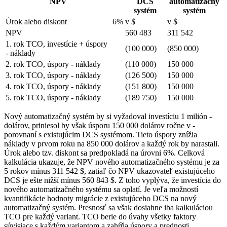
NPV
DCS
automatizačný
systém
systém
Úrok alebo diskont
6%
v $
v $
NPV
560 483
311 542
1. rok TCO, investície + úspory
(100 000)
(850 000)
- náklady
2. rok TCO, úspory - náklady
(110 000)
150 000
3. rok TCO, úspory - náklady
(126 500)
150 000
4. rok TCO, úspory - náklady
(151 800)
150 000
5. rok TCO, úspory - náklady
(189 750)
150 000
Nový automatizačný systém by si vyžadoval investíciu 1 milión ­
dolárov, priniesol by však úsporu 150 000 dolárov ročne v ­
porovnaní s existujúcim DCS systémom. Tieto úspory znížia
náklady v ­prvom roku na 850 000 dolárov a každý rok by narastali.
Úrok alebo tzv. diskont sa predpokladá na úrovni 6%. Celková
kalkulácia ukazuje, že NPV nového automatizačného systému je za
5 rokov mínus 311 542 $, zatiaľ čo NPV ukazovateľ existujúceho
DCS je ešte nižší mínus 560 843 $. Z toho vyplýva, že investícia do
nového automatizačného systému sa oplatí. Je veľa možností
kvantifikácie hodnoty migrácie z existujúceho DCS na nový
automatizačný systém. Presnosť sa však dosiahne iba ­kalkuláciou
TCO pre každý variant. TCO berie do úvahy všetky faktory
súvisiace s každým variantom a zahŕňa úspory a prednosti