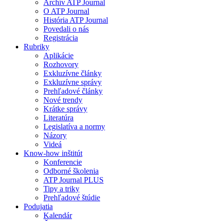
Archív ATP Journal
O ATP Journal
História ATP Journal
Povedali o nás
Registrácia
Rubriky
Aplikácie
Rozhovory
Exkluzívne články
Exkluzívne správy
Prehľadové články
Nové trendy
Krátke správy
Literatúra
Legislatíva a normy
Názory
Videá
Know-how inštitút
Konferencie
Odborné školenia
ATP Journal PLUS
Tipy a triky
Prehľadové štúdie
Podujatia
Kalendár