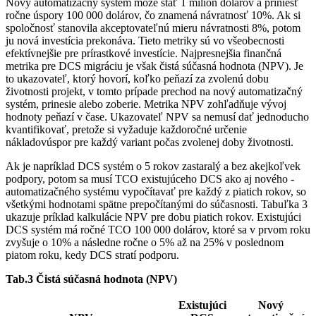
Nový automatizačný systém môže stáť 1 milión dolárov a priniesť
ročne úspory 100 000 dolárov, čo znamená návratnosť 10%. Ak si
spoločnosť stanovila akceptovateľnú mieru návratnosti 8%, potom
ju nová investícia prekonáva. Tieto metriky sú vo všeobecnosti
efektívnejšie pre prírastkové investície. Najpresnejšia finančná
metrika pre DCS migráciu je však čistá súčasná hodnota (NPV). Je
to ukazovateľ, ktorý hovorí, koľko peňazí za zvolenú dobu
životnosti projekt, v tomto prípade prechod na nový automatizačný
systém, prinesie alebo zoberie. Metrika NPV zohľadňuje vývoj
hodnoty peňazí v čase. Ukazovateľ NPV sa nemusí dať jednoducho
kvantifikovať, pretože si vyžaduje každoročné určenie
nákladovúspor pre každý variant počas zvolenej doby životnosti.
Ak je napríklad DCS systém o 5 rokov zastaralý a bez akejkoľvek
podpory, potom sa musí TCO existujúceho DCS ako aj nového ­
automatizačného systému vypočítavať pre každý z piatich rokov, so
všetkými hodnotami spätne prepočítanými do súčasnosti. Tabuľka 3
ukazuje príklad kalkulácie NPV pre dobu piatich rokov. Existujúci
DCS systém má ročné TCO 100 000 dolárov, ktoré sa v prvom roku
zvyšuje o 10% a následne ročne o 5% až na 25% v poslednom
piatom roku, kedy DCS stratí podporu.
Tab.3 Čistá súčasná hodnota (NPV)
Existujúci
Nový