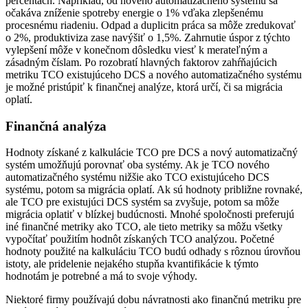
percentách. Napríklad, od nového automatizačného systému sa
očakáva zníženie spotreby energie o 1% vďaka zlepšenému
procesnému riadeniu. Odpad a duplicitn práca sa môže zredukovať
o 2%, produktiviza zase navýšiť o 1,5%. Zahrnutie úspor z týchto
vylepšení môže v konečnom dôsledku viesť k merateľným a
zásadným číslam. Po rozobratí hlavných faktorov zahŕňajúcich
metriku TCO existujúceho DCS a nového automatizačného systému
je možné pristúpiť k finančnej analýze, ktorá určí, či sa migrácia
oplatí.
Finančná analýza
Hodnoty získané z kalkulácie TCO pre DCS a nový automatizačný
systém umožňujú porovnať oba systémy. Ak je TCO nového
automatizačného systému nižšie ako TCO existujúceho DCS
systému, potom sa migrácia oplatí. Ak sú hodnoty približne rovnaké,
ale TCO pre existujúci DCS systém sa zvyšuje, potom sa môže
migrácia oplatiť v blízkej budúcnosti. Mnohé spoločnosti preferujú
iné finančné metriky ako TCO, ale tieto metriky sa môžu všetky
vypočítať použitím hodnôt získaných TCO analýzou. Početné
hodnoty použité na kalkuláciu TCO budú odhady s rôznou úrovňou
istoty, ale pridelenie nejakého stupňa kvantifikácie k týmto
hodnotám je potrebné a má to svoje výhody.
Niektoré firmy používajú dobu návratnosti ako finančnú metriku pre