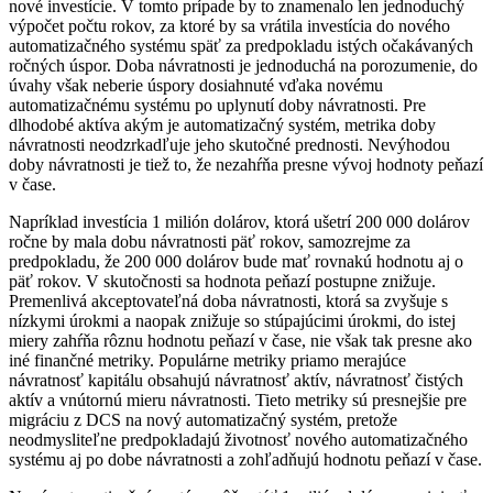
nové investície. V tomto prípade by to znamenalo len jednoduchý
výpočet počtu rokov, za ktoré by sa vrátila investícia do nového
automatizačného systému späť za predpokladu istých očakávaných
ročných úspor. Doba návratnosti je jednoduchá na porozumenie, do
úvahy však neberie úspory dosiahnuté vďaka novému
automatizačnému systému po uplynutí doby návratnosti. Pre
dlhodobé aktíva akým je automatizačný systém, metrika doby
návratnosti neodzrkadľuje jeho skutočné prednosti. Nevýhodou
doby návratnosti je tiež to, že nezahŕňa presne vývoj hodnoty peňazí
v čase.
Napríklad investícia 1 milión dolárov, ktorá ušetrí 200 000 dolárov
ročne by mala dobu návratnosti päť rokov, samozrejme za
predpokladu, že 200 000 dolárov bude mať rovnakú hodnotu aj o
päť rokov. V skutočnosti sa hodnota peňazí postupne znižuje.
Premenlivá akceptovateľná doba návratnosti, ktorá sa zvyšuje s
nízkymi úrokmi a naopak znižuje so stúpajúcimi úrokmi, do istej
miery zahŕňa rôznu hodnotu peňazí v čase, nie však tak presne ako
iné finančné metriky. Populárne metriky priamo merajúce
návratnosť kapitálu obsahujú návratnosť aktív, návratnosť čistých
aktív a vnútornú mieru návratnosti. Tieto metriky sú presnejšie pre
migráciu z DCS na nový automatizačný systém, pretože
neodmysliteľne predpokladajú životnosť nového automatizačného
systému aj po dobe návratnosti a zohľadňujú hodnotu peňazí v čase.