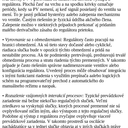
regulátora. Plochá časť na vrchu a na spodku krivky označuje
periódy, kedy sa PV nemení, aj keď signál posielaný do ventilu sa
mení. To je jasný príklad hysterézy aalebo zalepenia mechanizmu
vo ­ventile. Častým riešením je fyzická údržba akčného člena.
Zalepenie možno v niektorých prípadoch prekonať aj pridaním
malého derivačného zásahu do regulátora prietoku.
•
Vyrovnanie sa s obmedzeniami:
Regulátory často pracujú na
hranici obmedzení. Ak sú tieto stavy dočasné alebo cyklické,
riadiaca slučka bude v opozícii týchto obmedzení a pridá na
nestabilite procesu. Ak tie podmienky pretrvávajú, predstavujú trvalé
obmedzenia procesu a stratu riadenia týchto premenných. V takomto
prípade je často riešením správne nadimenzovanie ventilov alebo
konfigurácia regulátora. Uvedený proces môže obsahovať integráciu
s inými funkciami riadenia s ­využitím prepínača aalebo logických
schém na programovateľný prechod z automatického do
manuálneho režimu a naopak.
•
Rozuzlenie vzájomných interakcií procesov:
Typické prevádzkové
zariadenie má bežne niekoľko regulačných slučiek. Veľmi
zriedkavo sa vyskytujú slučky, ktorých procesné premenné nie sú
ovplyvňované ničím iným, ako výstupom z tejto regulačnej slučky.
Podobne aj výstup z regulátora zvyčajne ovplyvňuje viaceré
prevádzkové ­zariadenia. V takomto prostredí sa oscilácie
nachádzajúce sa v jednej slučke objavia aj v iných slučkách práve