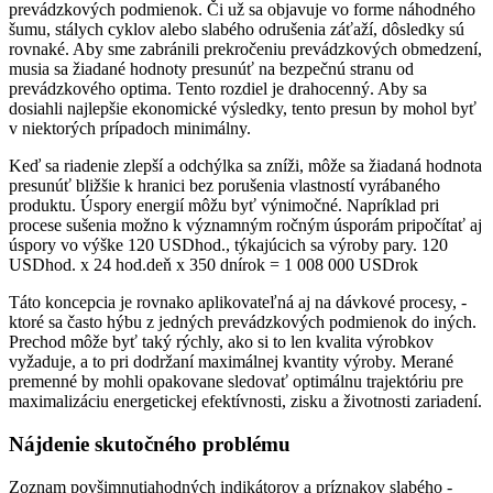
prevádzkových podmienok. Či už sa objavuje vo forme náhodného
šumu, stálych cyklov alebo slabého odrušenia záťaží, dôsledky sú
rovnaké. Aby sme zabránili prekročeniu prevádzkových obmedzení,
musia sa žiadané hodnoty presunúť na bezpečnú stranu od
prevádzkového optima. Tento rozdiel je drahocenný. Aby sa
dosiahli najlepšie ekonomické výsledky, tento presun by mohol byť
v niektorých prípadoch minimálny.
Keď sa riadenie zlepší a odchýlka sa zníži, môže sa žiadaná hodnota
presunúť bližšie k hranici bez porušenia vlastností vyrábaného
produktu. Úspory energií môžu byť výnimočné. Napríklad pri
procese sušenia možno k významným ročným úsporám pripočítať aj
úspory vo výške 120 USDhod., týkajúcich sa výroby pary. 120
USDhod. x 24 hod.deň x 350 dnírok = 1 008 000 USDrok
Táto koncepcia je rovnako aplikovateľná aj na dávkové procesy, ­
ktoré sa často hýbu z jedných prevádzkových podmienok do iných.
Prechod môže byť taký rýchly, ako si to len kvalita výrobkov
vyžaduje, a to pri dodržaní maximálnej kvantity výroby. Merané
premenné by mohli opakovane sledovať optimálnu trajektóriu pre
maximalizáciu energetickej efektívnosti, zisku a životnosti zariadení.
Nájdenie skutočného problému
Zoznam povšimnutiahodných indikátorov a príznakov slabého ­