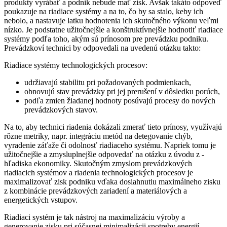
produkty vyrábať a podnik nebude mať zisk. Avšak takáto odpoveď
poukazuje na riadiace systémy a na to, čo by sa stalo, keby ich
nebolo, a nastavuje latku hodnotenia ich skutočného výkonu veľmi
nízko. Je podstatne užitočnejšie a konštruktívnejšie hodnotiť riadiace
systémy podľa toho, akým sú prínosom pre prevádzku podniku.
Prevádzkoví technici by odpovedali na uvedenú otázku takto:
Riadiace systémy technologických procesov:
udržiavajú stabilitu pri požadovaných podmienkach,
obnovujú stav prevádzky pri jej prerušení v dôsledku porúch,
podľa zmien žiadanej hodnoty posúvajú procesy do nových
prevádzkových stavov.
Na to, aby technici riadenia dokázali zmerať tieto prínosy, využívajú
rôzne metriky, napr. integráciu metód na detegovanie chýb,
vyradenie záťaže či odolnosť riadiaceho systému. Napriek tomu je
užitočnejšie a zmysluplnejšie odpovedať na otázku z úvodu z ­
hľadiska ­ekonomiky. Skutočným zmyslom prevádzkových
riadiacich systémov a riadenia technologických procesov je
maximalizovať zisk podniku vďaka dosiahnutiu maximálneho zisku
z kombinácie prevádzkových zariadení a materiálových a
energetických vstupov.
Riadiaci systém je tak nástroj na maximalizáciu výroby a
generovanie zisku pri súčasnej minimalizácii spotreby energií