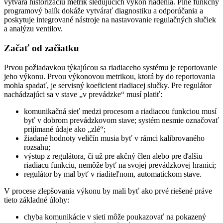
vytvára historizáciu metrík sledujúcich výkon riadenia. Plne funkčný
programový balík dokáže vytvárať diagnostiku a odporúčania a
poskytuje integrované nástroje na nastavovanie regulačných slučiek
a analýzu ventilov.
Začať od začiatku
Prvou požiadavkou týkajúcou sa riadiaceho systému je reportovanie
jeho výkonu. Prvou výkonovou metrikou, ktorá by do reportovania
mohla spadať, je servisný koeficient riadiacej slučky. Pre regulátor
nachádzajúci sa v stave „v prevádzke“ musí platiť:
komunikačná sieť medzi procesom a riadiacou funkciou musí
byť v dobrom prevádzkovom stave; systém nesmie označovať
prijímané údaje ako „zlé“;
žiadané hodnoty veličín musia byť v rámci kalibrovaného
rozsahu;
výstup z regulátora, či už pre akčný člen alebo pre ďalšiu
riadiacu funkciu, nemôže byť na svojej prevádzkovej hranici;
regulátor by mal byť v riaditeľnom, automatickom stave.
V procese zlepšovania výkonu by mali byť ako prvé riešené práve
tieto základné úlohy:
chyba komunikácie v sieti môže poukazovať na pokazený