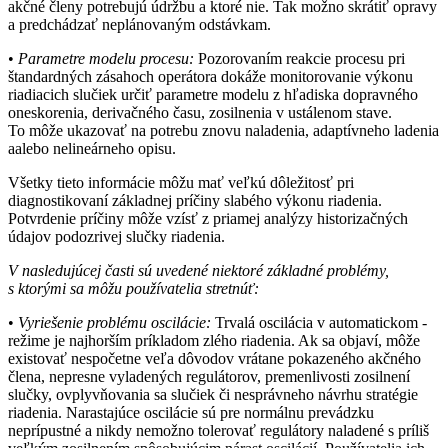
akčné členy potrebujú údržbu a ktoré nie. Tak možno skrátiť opravy
a predchádzať neplánovaným odstávkam.
•
Parametre modelu procesu:
Pozorovaním reakcie procesu pri
štandardných zásahoch operátora dokáže monitorovanie výkonu
riadiacich slučiek určiť parametre modelu z hľadiska dopravného
oneskorenia, derivačného času, zosilnenia v ustálenom stave.
To môže ukazovať na potrebu znovu naladenia, adaptívneho ladenia
aalebo nelineárneho opisu.
Všetky tieto informácie môžu mať veľkú dôležitosť pri
diagnostikovaní základnej príčiny slabého výkonu riadenia.
Potvrdenie príčiny môže vzísť z priamej analýzy historizačných
údajov podozrivej slučky riadenia.
V nasledujúcej časti sú uvedené niektoré základné problémy,
s ktorými sa môžu používatelia stretnúť:
•
Vyriešenie problému oscilácie:
Trvalá oscilácia v automatickom ­
režime je najhorším príkladom zlého riadenia. Ak sa objaví, môže
existovať nespočetne veľa dôvodov vrátane pokazeného akčného
člena, nepresne vyladených regulátorov, premenlivosti zosilnení
slučky, ovplyvňovania sa slučiek či nesprávneho návrhu stratégie
riadenia. Narastajúce oscilácie sú pre normálnu prevádzku
neprípustné a nikdy nemožno tolerovať regulátory naladené s príliš