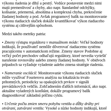
výkonu riadenia je dlhý a pestrý. Vedúce postavenie medzi nimi
majú premenlivosť a chyby, ako napr. štandardné odchýlky,
kolísanie, priemerná, absolútna a komplexná chyba, prekročenie
žiadanej hodnoty a pod. Avšak programový balík na monitorovanie
výkonu riadiacich slučiek dokáže kvantifikovať výkon riadiaceho
systému aj citlivejším spôsobom.
Medzi takéto metriky patria:
•
Zmeny výstupu regulátora v manuálnom móde:
Veľké hodnoty
indikujú, že používateľ nemôže dôverovať riadiacemu systému
pracujúcemu v automatickom režime. Zmeny stavov Podobne aj
veľký počet prechodov odhaľujú regulátory, ktoré nevedia vyriešiť
narušenie rovnováhy aalebo zmeny žiadanej hodnoty. V obidvoch
prípadoch sa vyžaduje vyladenie aalebo zmena stratégie riadenia.
• Nameranie oscilácií:
Monitorovanie výkonu riadiacich slučiek
môže využívať Fourierovu analýzu na lokalizáciu trvalo
prítomných, periodicky sa opakujúcich prvkov v signáli
prevádzkových veličín. Zohľadnením ďalších informácií, ako napr.
aktuálne vyladených konštánt, dokáže programový balík
diagnostikovať základnú príčinu cyklu.
•
Určenie počtu zmien smeru pohybu ventilu a dĺžky dráhy pri
otvárani, zatvárani ventilu:
Vysoké a nízke hodnoty indikujú, ktoré