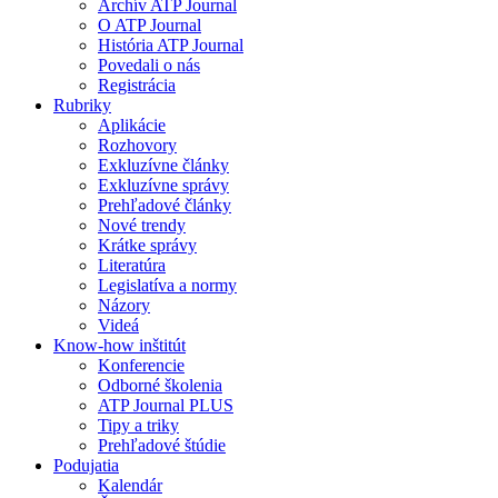
Archív ATP Journal
O ATP Journal
História ATP Journal
Povedali o nás
Registrácia
Rubriky
Aplikácie
Rozhovory
Exkluzívne články
Exkluzívne správy
Prehľadové články
Nové trendy
Krátke správy
Literatúra
Legislatíva a normy
Názory
Videá
Know-how inštitút
Konferencie
Odborné školenia
ATP Journal PLUS
Tipy a triky
Prehľadové štúdie
Podujatia
Kalendár