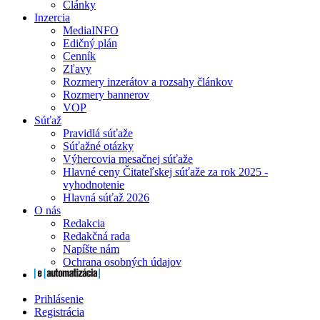
Články
Inzercia
MediaINFO
Edičný plán
Cenník
Zľavy
Rozmery inzerátov a rozsahy článkov
Rozmery bannerov
VOP
Súťaž
Pravidlá súťaže
Súťažné otázky
Výhercovia mesačnej súťaže
Hlavné ceny Čitateľskej súťaže za rok 2025 -
vyhodnotenie
Hlavná súťaž 2026
O nás
Redakcia
Redakčná rada
Napíšte nám
Ochrana osobných údajov
Prihlásenie
Registrácia