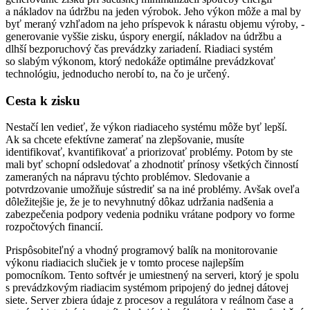
a nákladov na údržbu na jeden výrobok. Jeho výkon môže a mal by
byť meraný vzhľadom na jeho príspevok k nárastu objemu výroby, ­
generovanie vyššie zisku, úspory energií, nákladov na údržbu a
dlhší bezporuchový čas prevádzky zariadení. Riadiaci systém
so slabým výkonom, ktorý nedokáže optimálne prevádzkovať
technológiu, jednoducho nerobí to, na čo je určený.
Cesta k zisku
Nestačí len vedieť, že výkon riadiaceho systému môže byť lepší.
Ak sa chcete efektívne zamerať na zlepšovanie, musíte
identifikovať, kvantifikovať a priorizovať problémy. Potom by ste
mali byť schopní odsledovať a zhodnotiť prínosy všetkých činností
zameraných na nápravu týchto problémov. Sledovanie a
potvrdzovanie umožňuje sústrediť sa na iné problémy. Avšak oveľa
dôležitejšie je, že je to nevyhnutný dôkaz udržania nadšenia a
zabezpečenia podpory vedenia podniku vrátane podpory vo forme
rozpočtových financií.
Prispôsobiteľný a vhodný programový balík na monitorovanie
výkonu riadiacich slučiek je v tomto procese najlepším
pomocníkom. Tento softvér je umiestnený na serveri, ktorý je spolu
s prevádzkovým riadiacim systémom pripojený do jednej dátovej
siete. Server zbiera údaje z procesov a regulátora v reálnom čase a