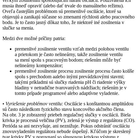
veľkým zosilnením spôsobujúcim nárast oscilácií. Používatelia ich
musia ihneď opraviť (alebo dať trvale do manuálneho režimu).
Oveľa častejším problémom sú premenlivé oscilácie, ktoré sa
objavujú a zanikajú súčasne so zmenami rýchlosti alebo pracovného
bodu. Je to často jasný dôkaz toho, že niektoré iné zosilnenia v
slučke sa menia.
Medzi dve možné príčiny patria:
premenlivé zosilnenie ventilu vzťah medzi polohou ventilu
a prietokom je často nelineárny, takže zosilnenie ventilu
sa mení spolu s pracovným bodom; riešením môže byť
nelineárny kompenzátor;
premenlivé zosilnenie procesu zosilnenie procesu často kolíše
spolu s prechodom aalebo inými prevádzkovými stavmi;
takými príkladmi sú slučky riadenia pH či riadenie výšky
hladiny v netradične tvarovaných nádržiach; riešením je v
tomto prípade programové alebo adaptívne vyladenie.
•
Vyriešenie problémov ventilu:
Oscilácie s konštantnou amplitúdou
sú často následkom fyzického stavu koncového akčného člena.
Na obr. 3 je zobrazený priebeh regulačnej slučky v oscilácii. Biela
krivka je procesná veličina (PV), zelená je výstup z regulátora (CO).
Perióda sa ani nezvyšuje, ani neznižuje. Pokus odstrániť osciláciu
znovuvyladením regulátora nebude úspešný. Kľúčom je skreslený
tvar krivky PV v porovnaní so sínusovou krivkou výstupu z