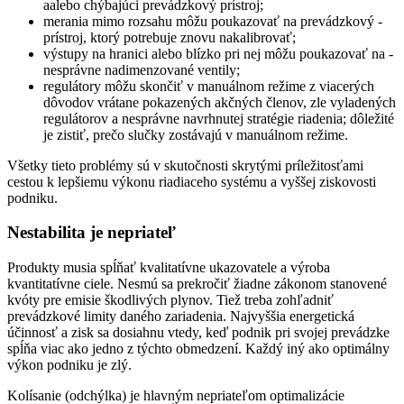
aalebo chýbajúci prevádzkový prístroj;
merania mimo rozsahu môžu poukazovať na prevádzkový ­
prístroj, ktorý potrebuje znovu nakalibrovať;
výstupy na hranici alebo blízko pri nej môžu poukazovať na ­
nesprávne nadimenzované ventily;
regulátory môžu skončiť v manuálnom režime z viacerých
dôvodov vrátane pokazených akčných členov, zle vyladených
regulátorov a nesprávne navrhnutej stratégie riadenia; dôležité
je zistiť, prečo slučky zostávajú v manuálnom režime.
Všetky tieto problémy sú v skutočnosti skrytými príležitosťami
cestou k lepšiemu výkonu riadiaceho systému a vyššej ziskovosti
podniku.
Nestabilita je nepriateľ
Produkty musia spĺňať kvalitatívne ukazovatele a výroba
kvantitatívne ciele. Nesmú sa prekročiť žiadne zákonom stanovené
kvóty pre emisie škodlivých plynov. Tiež treba zohľadniť
prevádzkové limity daného zariadenia. Najvyššia energetická
účinnosť a zisk sa dosiahnu vtedy, keď podnik pri svojej prevádzke
spĺňa viac ako jedno z týchto obmedzení. Každý iný ako optimálny
výkon podniku je zlý.
Kolísanie (odchýlka) je hlavným nepriateľom optimalizácie