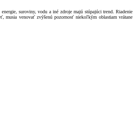
 energie, suroviny, vodu a iné zdroje majú stúpajúci trend. Riadenie
eť, musia venovať zvýšenú pozornosť niekoľkým oblastiam vrátane