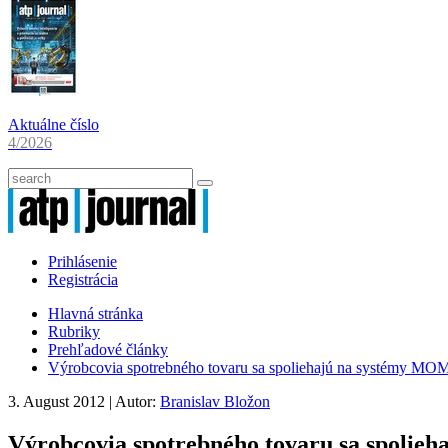
Aktuálne číslo
4/2026
Prihlásenie
Registrácia
Hlavná stránka
Rubriky
Prehľadové články
Výrobcovia spotrebného tovaru sa spoliehajú na systémy MO
3. August 2012
| Autor:
Branislav Bložon
Výrobcovia spotrebného tovaru sa spolie