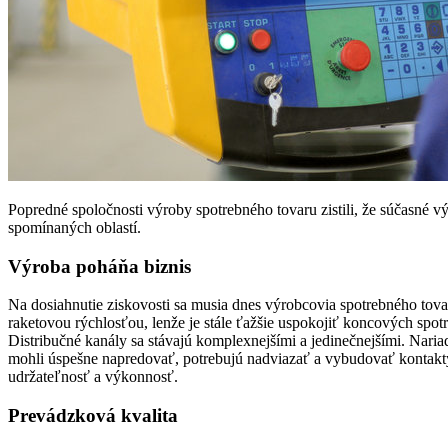
Popredné spoločnosti výroby spotrebného tovaru zistili, že ­súčasn
spomínaných oblastí.
Výroba poháňa biznis
Na dosiahnutie ziskovosti sa musia dnes výrobcovia spotrebného tov
raketovou rýchlosťou, lenže je stále ťažšie uspokojiť koncových spot
Distribučné kanály sa stávajú komplexnejšími a jedinečnejšími. Naria
mohli úspešne napredovať, potrebujú nadviazať a vybudovať kontakty 
udržateľnosť a výkonnosť.
Prevádzková kvalita