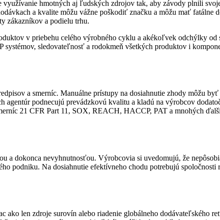
e využívanie hmotných aj ľudských zdrojov tak, aby závody ­plnili svoje
odávkach a kvalite môžu vážne poškodiť značku a môžu mať ­fatálne dô
y zákazníkov a podielu trhu.
duktov v priebehu celého výrobného cyklu a akékoľvek odchýlky od sta
 systémov, sledovateľnosť a rodokmeň všetkých produktov i komponen
edpisov a smerníc. Manuálne prístupy na dosiahnutie zhody môžu byť 
ých agentúr podnecujú prevádzkovú kvalitu a kladú na ­výrobcov dod
k smerníc 21 CFR Part 11, SOX, REACH, HACCP, PAT a mnohých ďalších
ou a dokonca nevyhnutnosťou. Výrobcovia si uvedomujú, že ­nepôsobia n
ého podniku. Na dosiahnutie efektívneho chodu potrebujú spoločnosti 
 ako len zdroje surovín alebo riadenie globálneho dodávateľského re