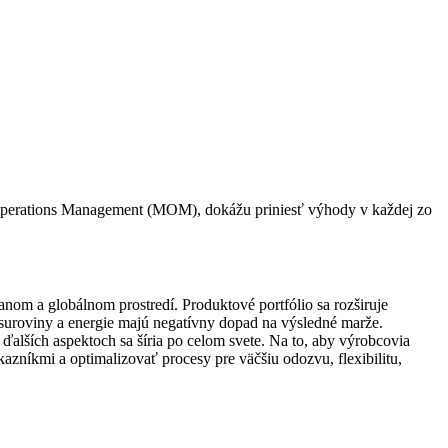
ng Operations Management (MOM), dokážu priniesť výhody v každej zo
om a globálnom prostredí. Produktové portfólio sa rozširuje
a suroviny a energie majú negatívny dopad na výsledné marže.
 ďalších aspektoch sa šíria po celom svete. Na to, aby výrobcovia
zníkmi a optimalizovať procesy pre ­väčšiu odozvu, flexibilitu,