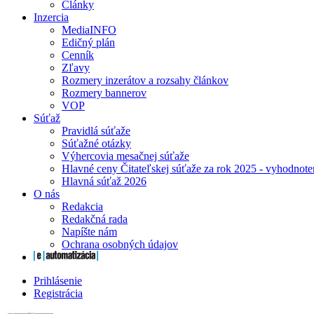
Články
Inzercia
MediaINFO
Edičný plán
Cenník
Zľavy
Rozmery inzerátov a rozsahy článkov
Rozmery bannerov
VOP
Súťaž
Pravidlá súťaže
Súťažné otázky
Výhercovia mesačnej súťaže
Hlavné ceny Čitateľskej súťaže za rok 2025 - vyhodnote
Hlavná súťaž 2026
O nás
Redakcia
Redakčná rada
Napíšte nám
Ochrana osobných údajov
Prihlásenie
Registrácia