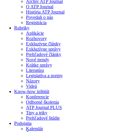
Archív ATP Journal
O ATP Journal
História ATP Journal
Povedali o nás
Registrácia
Rubriky
Aplikácie
Rozhovory
Exkluzívne články
Exkluzívne správy
Prehľadové články
Nové trendy
Krátke správy
Literatúra
Legislatíva a normy
Názory
Videá
Know-how inštitút
Konferencie
Odborné školenia
ATP Journal PLUS
Tipy a triky
Prehľadové štúdie
Podujatia
Kalendár