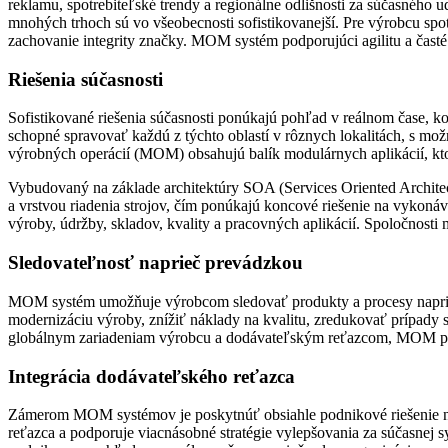
reklamu, spotrebiteľské trendy a regionálne odlišnosti za súčasného 
mnohých trhoch sú vo všeobecnosti ­sofistikovanejší. Pre výrobcu sp
zachovanie integrity značky. MOM systém podporujúci agilitu a čast
Riešenia súčasnosti
Sofistikované riešenia súčasnosti ponúkajú pohľad v reálnom čase, k
schopné spravovať každú z týchto oblastí v rôznych lokalitách, s mož
výrobných operácií (MOM) obsahujú ­balík modulárnych aplikácií, kt
Vybudovaný na základe architektúry SOA (Services Oriented Archi
a vrstvou riadenia strojov, čím ponúkajú koncové riešenie na vykonáv
výroby, údržby, skladov, kvality a pracovných aplikácií. Spoločnosti
Sledovateľnosť naprieč prevádzkou
MOM systém umožňuje výrobcom sledovať produkty a procesy ­naprieč
modernizáciu výroby, znížiť náklady na kvalitu, zredukovať prípady 
globálnym zariadeniam výrobcu a dodávateľským reťazcom, MOM ponú
Integrácia dodávateľského reťazca
Zámerom MOM systémov je poskytnúť obsiahle podnikové riešenie na 
reťazca a podporuje viacnásobné stratégie vylepšovania za súčasnej