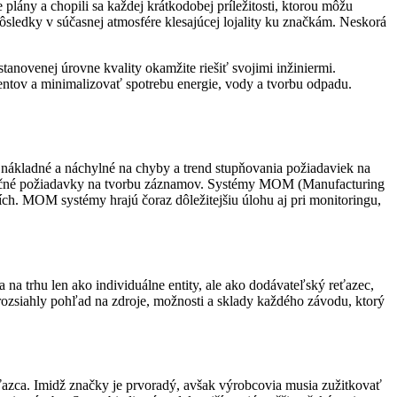
 plány a chopili sa každej krátkodobej príležitosti, ktorou môžu
sledky v súčasnej atmosfére klesajúcej lojality ku značkám. Neskorá
novenej úrovne kvality okamžite riešiť svojimi inžiniermi.
tov a minimalizovať spotrebu energie, vody a tvorbu odpadu.
nákladné a náchylné na chyby a trend stupňovania požiadaviek na
atočné požiadavky na tvorbu záznamov. Systémy MOM (Manufacturing
. MOM systémy hrajú čoraz dôležitejšiu úlohu aj pri monitoringu,
a trhu len ako individuálne entity, ale ako dodávateľský reťazec,
rozsiahly pohľad na zdroje, možnosti a sklady každého závodu, ktorý
ťazca. Imidž značky je prvoradý, avšak výrobcovia musia zužitkovať