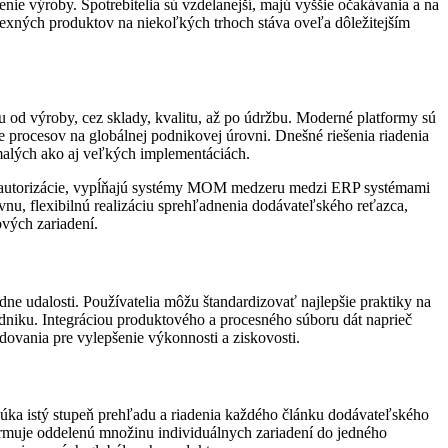
nie výroby. Spotrebitelia sú vzdelanejší, majú vyššie očakávania a na
lexných produktov na ­niekoľkých trhoch stáva oveľa dôležitejším
 od výroby, cez sklady, kvalitu, až po údržbu. Moderné platformy sú
e procesov na globálnej podnikovej úrovni. Dnešné riešenia riadenia
 malých ako aj veľkých implementáciách.
u autorizácie, vypĺňajú systémy MOM medzeru medzi ERP systémami
nu, flexibilnú realizáciu sprehľadnenia ­dodávateľského reťazca,
ových zariadení.
udalosti. Používatelia môžu štandardizovať najlepšie praktiky na
dniku. Integráciou produktového a procesného ­súboru dát naprieč
ania pre vylepšenie výkonnosti a ziskovosti.
úka istý stupeň prehľadu a riadenia každého článku dodávateľského
ormuje oddelenú množinu individuálnych zariadení do jedného