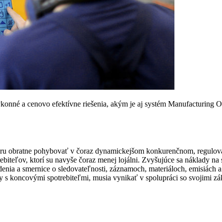
é výkonné a cenovo efektívne riešenia, akým je aj systém Manufacturi
aru obratne pohybovať v čoraz dynamickejšom konkurenčnom, regulovan
rebiteľov, ktorí su navyše čoraz menej lojálni. Zvyšujúce sa ­náklady n
denia a smernice o sledovateľnosti, záznamoch, materiáloch, emisiách a
s koncovými spotrebiteľmi, musia vynikať v spolupráci so svojimi záka