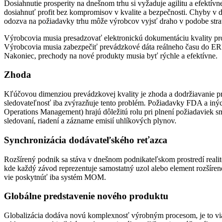
Dosiahnutie prosperity na dnešnom trhu si vyžaduje agilitu a efektívn
dosiahnuť profit bez kompromisov v kvalite a bezpečnosti. Chyby v d
odozva na požiadavky trhu môže výrobcov vyjsť draho v podobe strat
Výrobcovia musia presadzovať elektronickú dokumentáciu kvality pro
Výrobcovia musia zabezpečiť prevádzkové dáta reálneho času do ERP
Nakoniec, prechody na nové produkty musia byť rýchle a efektívne.
Zhoda
Kľúčovou dimenziou prevádzkovej kvality je zhoda a dodržiavanie pr
sledovateľnosť iba zvýrazňuje tento problém. Požiadavky FDA a in
Operations Management) hrajú dôležitú rolu pri plnení požiadavie
sledovaní, riadení a zázname emisií uhlíkových plynov.
Synchronizácia dodávateľského reťazca
Rozšírený podnik sa stáva v dnešnom podnikateľskom prostredí realit
kde každý závod reprezentuje samostatný uzol alebo element rozšíren
vie poskytnúť iba systém MOM.
Globálne predstavenie nového produktu
Globalizácia dodáva novú komplexnosť výrobným procesom, je to viac