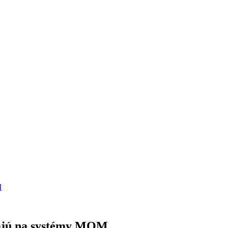
M
hajú na systémy MOM