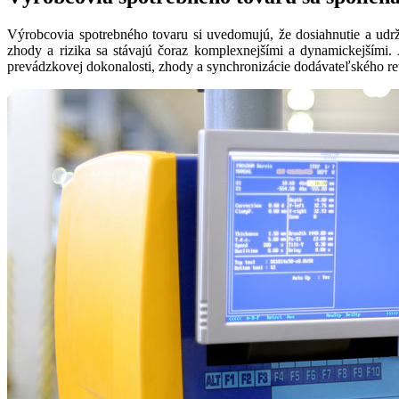
Výrobcovia spotrebného tovaru si uvedomujú, že dosiahnutie a udržan
zhody a rizika sa stávajú čoraz komplexnejšími a dynamickejším
prevádzkovej dokonalosti, zhody a synchronizácie dodávateľského re