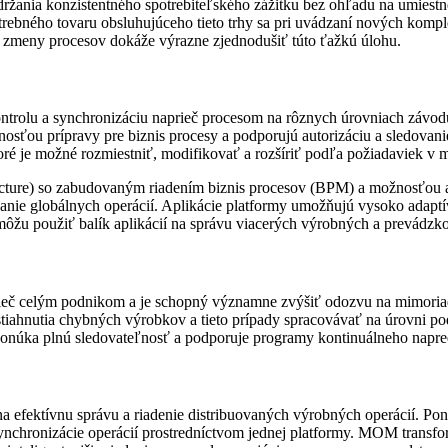
udržania konzistentného spotrebiteľského zážitku bez ohľadu na umiestne
otrebného tovaru obsluhujúceho tieto trhy sa pri uvádzaní nových komp
é zmeny procesov dokáže výrazne zjednodušiť túto ťažkú úlohu.
ontrolu a synchronizáciu naprieč procesom na rôznych úrovniach závodu
nosťou prípravy pre biznis procesy a podporujú autorizáciu a sledovani
oré je možné rozmiestniť, modifikovať a rozšíriť podľa požiadaviek v
tecture) so zabudovaným riadením biznis procesov (BPM) a možnosťo
anie globálnych operácií. Aplikácie platformy umožňujú vysoko adaptív
 môžu použiť balík aplikácií na správu viacerých výrobných a prevádzk
 celým podnikom a je schopný významne zvýšiť odozvu na mimoriadne 
stiahnutia chybných výrobkov a tieto prípady spracovávať na úrovni po
ka plnú sledovateľnosť a podporuje programy kontinuálneho napredov
efektívnu správu a riadenie distribuovaných výrobných operácií. Pon
 synchronizácie operácií prostredníctvom jednej platformy. MOM transf