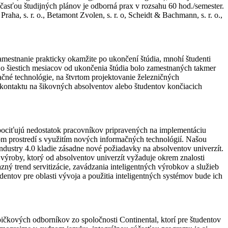
časťou študijných plánov je odborná prax v rozsahu 60 hod./semester.
a, s. r. o., Betamont Zvolen, s. r. o, Scheidt & Bachmann, s. r. o.,
zamestnanie prakticky okamžite po ukončení štúdia, mnohí študenti
Do šiestich mesiacov od ukončenia štúdia bolo zamestnaných takmer
čné technológie, na štvrtom projektovanie železničných
 kontaktu na šikovných absolventov alebo študentov končiacich
 pociťujú nedostatok pracovníkov pripravených na implementáciu
nom prostredí s využitím nových informačných technológií. Našou
ndustry 4.0 kladie zásadne nové požiadavky na absolventov univerzít.
 výroby, ktorý od absolventov univerzít vyžaduje okrem znalosti
ný trend servitizácie, zavádzania inteligentných výrobkov a služieb
udentov pre oblasti vývoja a použitia inteligentných systémov bude ich
ičkových odborníkov zo spoločnosti Continental, ktorí pre študentov