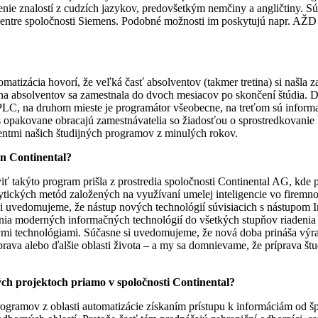
enie znalostí z cudzích jazykov, predovšetkým nemčiny a angličtiny. Sú
tre spoločnosti Siemens. Podobné možnosti im poskytujú napr. AŽD Prah
matizácia hovorí, že veľká časť absolventov (takmer tretina) si našla 
ina absolventov sa zamestnala do dvoch mesiacov po skončení štúdia. 
 PLC, na druhom mieste je programátor všeobecne, na treťom sú informa
s opakovane obracajú zamestnávatelia so žiadosťou o sprostredkovanie
ventmi našich študijných programov z minulých rokov.
in Continental?
iť takýto program prišla z prostredia spoločnosti Continental AG, kde
alytických metód založených na využívaní umelej inteligencie vo firem
 si uvedomujeme, že nástup nových technológií súvisiacich s nástupom I
kania moderných informačných technológií do všetkých stupňov riadenia
ými technológiami. Súčasne si uvedomujeme, že nová doba prináša výraz
oprava alebo ďalšie oblasti života – a my sa domnievame, že príprava št
ch projektoch priamo v spoločnosti Continental?
ogramov z oblasti automatizácie získaním prístupu k informáciám od šp