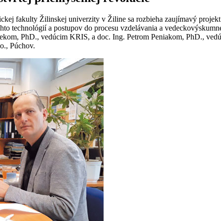
ej fakulty Žilinskej univerzity v Žiline sa rozbieha zaujímavý projek
chto technológií a postupov do procesu vzdelávania a vedeckovýskumnej
palekom, PhD., vedúcim KRIS, a doc. Ing. Petrom Peniakom, PhD., ved
 o., Púchov.