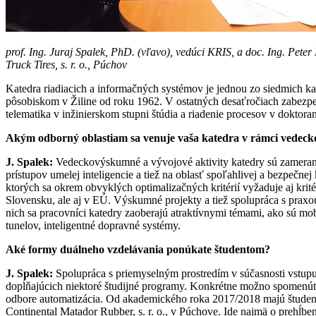
prof. Ing. Juraj Spalek, PhD. (vľavo), vedúci KRIS, a doc. Ing. Pete
Truck Tires, s. r. o., Púchov
Katedra riadiacich a informačných systémov je jednou zo siedmich ka
pôsobiskom v Žiline od roku 1962. V ostatných desaťročiach zabezpeč
telematika v inžinierskom stupni štúdia a riadenie procesov v doktora
Akým odborný oblastiam sa venuje vaša katedra v rámci vedeck
J. Spalek:
Vedeckovýskumné a vývojové aktivity katedry sú zamerané n
prístupov umelej inteligencie a tiež na oblasť spoľahlivej a bezpečn
ktorých sa okrem obvyklých optimalizačných kritérií vyžaduje aj kri
Slovensku, ale aj v EÚ. Výskumné projekty a tiež spolupráca s praxo
nich sa pracovníci katedry zaoberajú atraktívnymi témami, ako sú mobi
tunelov, inteligentné dopravné systémy.
Aké formy duálneho vzdelávania ponúkate študentom?
J. Spalek:
Spolupráca s priemyselným prostredím v súčasnosti vstupu
dopĺňajúcich niektoré študijné programy. Konkrétne možno spomenúť 
odbore automatizácia. Od akademického roka 2017/2018 majú študenti
Continental Matador Rubber, s. r. o., v Púchove. Ide najmä o prehĺben