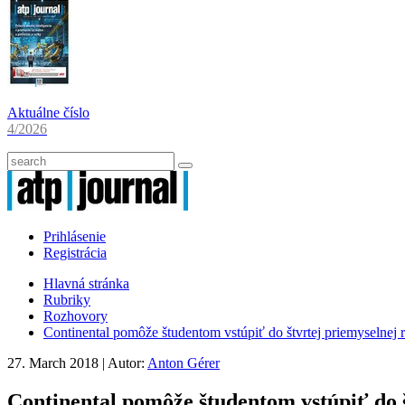
Aktuálne číslo
4/2026
Prihlásenie
Registrácia
Hlavná stránka
Rubriky
Rozhovory
Continental pomôže študentom vstúpiť do štvrtej priemyselnej 
27. March 2018
| Autor:
Anton Gérer
Continental pomôže študentom vstúpiť do š