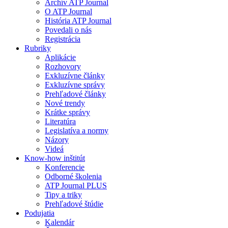
Archív ATP Journal
O ATP Journal
História ATP Journal
Povedali o nás
Registrácia
Rubriky
Aplikácie
Rozhovory
Exkluzívne články
Exkluzívne správy
Prehľadové články
Nové trendy
Krátke správy
Literatúra
Legislatíva a normy
Názory
Videá
Know-how inštitút
Konferencie
Odborné školenia
ATP Journal PLUS
Tipy a triky
Prehľadové štúdie
Podujatia
Kalendár