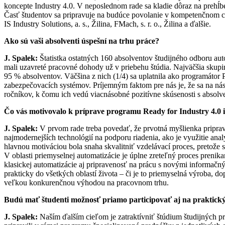
koncepte Industry 4.0. V neposlednom rade sa kladie dôraz na prehĺb
Časť študentov sa pripravuje na budúce povolanie v kompetenčnom cen
IS Industry Solutions, a. s., Žilina, FMach, s. r. o., Žilina a ďalšie.
Ako sú vaši absolventi úspešní na trhu práce?
J. Spalek:
Štatistka ostatných 160 absolventov študijného odboru auto
mali uzavreté pracovné dohody už v priebehu štúdia. Najväčšia skup
95 % absolventov. Väčšina z nich (1/4) sa uplatnila ako programátor
zabezpečovacích systémov. Príjemným faktom pre nás je, že sa na ná
ročníkov, k čomu ich vedú viacnásobné pozitívne skúsenosti s absol
Čo vás motivovalo k príprave programu Ready for Industry 4.0 
J. Spalek:
V prvom rade treba povedať, že prvotná myšlienka priprav
najmodernejších technológií na podporu riadenia, ako je využitie an
hlavnou motiváciou bola snaha skvalitniť vzdelávací proces, pretože
V oblasti priemyselnej automatizácie je úplne zreteľný proces preni
klasickej automatizácie aj pripravenosť na prácu s novými informačn
prakticky do všetkých oblastí života – či je to priemyselná výroba, d
veľkou konkurenčnou výhodou na pracovnom trhu.
Budú mať študenti možnosť priamo participovať aj na praktický
J. Spalek:
Naším ďalším cieľom je zatraktívniť štúdium študijných pr