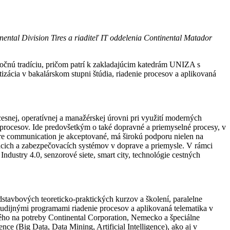
nental Division Tires a riaditeľ IT oddelenia Continental Matador
ročnú tradíciu, pričom patrí k zakladajúcim katedrám UNIZA s
zácia v bakalárskom stupni štúdia, riadenie procesov a aplikovaná
esnej, operatívnej a manažérskej úrovni pri využití moderných
h procesov. Ide predovšetkým o také dopravné a priemyselné procesy, v
cure communication je akceptované, má širokú podporu nielen na
iacich a zabezpečovacích systémov v doprave a priemysle. V rámci
ndustry 4.0, senzorové siete, smart city, technológie cestných
tavbových teoreticko-praktických kurzov a školení, paralelne
udijnými programami riadenie procesov a aplikovaná telematika v
ého na potreby Continental Corporation, Nemecko a špeciálne
ce (Big Data, Data Mining, Artificial Intelligence), ako aj v