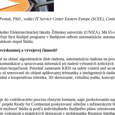
r Peniak, PhD., vedúci IT Service Center Eastern Europe (SCEE), Conti
tedier Elektrotechnickej fakulty Žilinskej univerzity (UNIZA). Má 65-
uje štyri študijné programy v študijnom odbore automatizácia: automati
ndskom stupni štúdia.
ovýskumnej a vývojovej činnosti?
a oblasť algoritmizácie úloh riadenia, automatizáciu riadenia na proc
ej komunikácie a spracovania informácií pri riadení vybraných kritickýc
térium bezpečnosti. Prioritné zameranie KRIS na safety control and se
u sú smerované do oblasti aplikovanej telematiky a inteligentných riad
lná a kooperatívna robotika, 3D skenovanie, virtuálna realita, koncept I
je do vzdelávacieho procesu rôznymi formami, napr. poskytovaním nads
projekt Ready for Continental poskytovaný súbežne s inžinierskymi št
 možnosť štúdia aj podľa individuálneho študijného plánu orientovan
ie vedomostí a praktických skúseností v problematike Business Intelligen