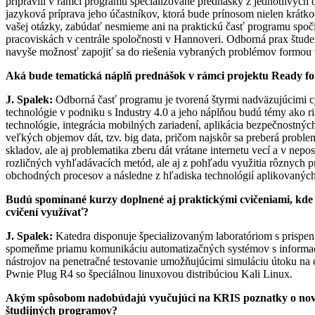
pripravili v rámci programu špecializované prednášky z jednotlivých
jazyková príprava jeho účastníkov, ktorá bude prínosom nielen krátk
vašej otázky, zabúdať nesmieme ani na praktickú časť programu spočí
pracoviskách v centrále spoločnosti v Hannoveri. Odborná prax štud
navyše možnosť zapojiť sa do riešenia vybraných problémov formou vy
Aká bude tematická náplň prednášok v rámci projektu Ready for
J. Spalek:
Odborná časť programu je tvorená štyrmi nadväzujúcimi cy
technológie v podniku s Industry 4.0 a jeho náplňou budú témy ako r
technológie, integrácia mobilných zariadení, aplikácia bezpečnostn
veľkých objemov dát, tzv. big data, pričom najskôr sa preberá probl
skladov, ale aj problematika zberu dát vrátane internetu vecí a v ne
rozličných vyhľadávacích metód, ale aj z pohľadu využitia rôznych
obchodných procesov a následne z hľadiska technológií aplikovaných 
Budú spomínané kurzy doplnené aj praktickými cvičeniami, kde 
cvičení využívať?
J. Spalek:
Katedra disponuje špecializovaným laboratóriom s prispení
spomeňme priamu komunikáciu automatizačných systémov s informač
nástrojov na penetračné testovanie umožňujúcimi simuláciu útoku na ci
Pwnie Plug R4 so špeciálnou linuxovou distribúciou Kali Linux.
Akým spôsobom nadobúdajú vyučujúci na KRIS poznatky o nových
študijných programov?