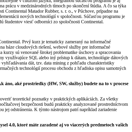
samozrejme v cudzom jazyku, integrálnou súčasťou programu je aj
v na prácu v medzinárodných tímoch po skončení štúdia. A čo sa týka
i Continental Matador Rubber, s. r. o., v Púchove, prípadne na
lementácii nových technológií v spoločnosti. Súčasťou programu je
 študentov viesť odborníci zo spoločnosti Continental.
Continental. Prvý kurz je tematicky zameraný na informačné
k na báze cloudových riešení, webové služby pre informačné
va kurzy sú venované širokej problematike úschovy a spracovania
émy využívajúce SQL alebo iný prístup k dátam, technológie dátových
 vyhľadávania dát, tzv. data mining z pohľadu charakteristiky
formačných technológií procesu obchodu z hľadiska opisu samotných
k áno, aké prostriedky (HW, SW, služby) budete na to v procese
veriť teoretické poznatky v praktických aplikáciách. Za všetky
čítačovej bezpečnosti budú prakticky analyzované prostredníctvom
u jej odstránenia. K týmto nástrojom patrí napríklad zariadenie
l 4.0, ktoré máte zaradené aj vo viacerých predmetoch vašich