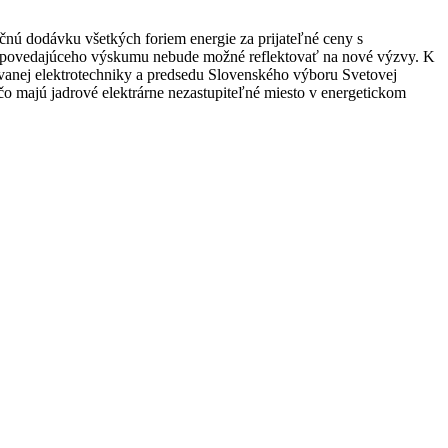
čnú dodávku všetkých foriem energie za prijateľné ceny s
z zodpovedajúceho výskumu nebude možné reflektovať na nové výzvy. K
ovanej elektrotechniky a predsedu Slovenského výboru Svetovej
čo majú jadrové elektrárne nezastupiteľné miesto v energetickom