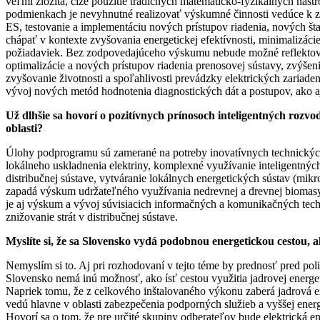
veľmi zložitá, čiže použitie tradičných matematicko-fyzikálnych nás
podmienkach je nevyhnutné realizovať výskumné činnosti vedúce k z
ES, testovanie a implementáciu nových prístupov riadenia, nových št
chápať v kontexte zvyšovania energetickej efektívnosti, minimalizác
požiadaviek. Bez zodpovedajúceho výskumu nebude možné reflektova
optimalizácie a nových prístupov riadenia prenosovej sústavy, zvýšeni
zvyšovanie životnosti a spoľahlivosti prevádzky elektrických zariad
vývoj nových metód hodnotenia diagnostických dát a postupov, ako a
Už dlhšie sa hovorí o pozitívnych prínosoch inteligentných rozvo
oblasti?
Úlohy podprogramu sú zamerané na potreby inovatívnych technických r
lokálneho uskladnenia elektriny, komplexné využívanie inteligentných 
distribučnej sústave, vytváranie lokálnych energetických sústav (mikr
zapadá výskum udržateľného využívania nedrevnej a drevnej biomasy, 
je aj výskum a vývoj súvisiacich informačných a komunikačných techno
znižovanie strát v distribučnej sústave.
Myslíte si, že sa Slovensko vydá podobnou energetickou cestou,
Nemyslím si to. Aj pri rozhodovaní v tejto téme by prednosť pred poli
Slovensko nemá inú možnosť, ako ísť cestou využitia jadrovej energ
Napriek tomu, že z celkového inštalovaného výkonu zaberá jadrová en
vedú hlavne v oblasti zabezpečenia podporných služieb a vyššej energe
Hovorí sa o tom, že pre určité skupiny odberateľov bude elektrická e