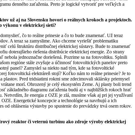
gramu denného zaťaženia. Preto je logické vytvoriť pre veľkých a
jektov už aj na Slovensku hovorí o reálnych krokoch a projektoch.
 výkonu v elektrickej sieti?
 domyslieť, čo to reálne prinesie a čo to bude znamenať. Už teraz
obilov. A teraz sa zamyslime. Ako chceme vyriešiť problematiku
ť celú štruktúru distribučnej elektrickej sústavy. Bude to znamenať
iu doterajšieho riešenia distribúcie elektrickej energie. Zo strany
ľ nebola jednoznačne doriešená. Pozrime sa na fotovoltiku. Splnili
ašom regióne stále zvyšuje a účinnosť fotovoltických panelov preto
motný panel? Zamyslel sa niekto nad tým, kde sa fotovoltické
ej fotovoltická elektráreň stojí? Koľko nám to reálne prinesie? Je to
ia plastov. Pred tridsiatimi rokmi sme zdecimovali sklársky priemysel
vrátane morí. Ohrozený je celý ekosystém Zeme. Aj plasty boli trend
osť základného diagramu zaťaženia budú aj v najbližších rokoch hrať
. Netvrdím, že energia z OZE je zlá, musíme však aj pri jej využívaní
a OZE. Energetické koncepcie a technológie sa navrhujú a ich
es od ohlásenia výstavby po spustenie do prevádzky trvá osem rokov.
drový reaktor či veternú turbínu ako zdroje výroby elektrickej