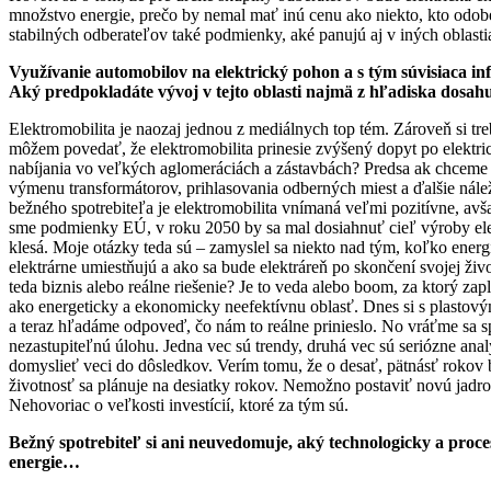
množstvo energie, prečo by nemal mať inú cenu ako niekto, kto odobe
stabilných odberateľov také podmienky, aké panujú aj v iných oblast
Využívanie automobilov na elektrický pohon a s tým súvisiaca inf
Aký predpokladáte vývoj v tejto oblasti najmä z hľadiska dosahu 
Elektromobilita je naozaj jednou z mediálnych top tém. Zároveň si tre
môžem povedať, že elektromobilita prinesie zvýšený dopyt po elektrick
nabíjania vo veľkých aglomeráciách a zástavbách? Predsa ak chceme n
výmenu transformátorov, prihlasovania odberných miest a ďalšie náležit
bežného spotrebiteľa je elektromobilita vnímaná veľmi pozitívne, avš
sme podmienky EÚ, v roku 2050 by sa mal dosiahnuť cieľ výroby elekt
klesá. Moje otázky teda sú – zamyslel sa niekto nad tým, koľko energ
elektrárne umiestňujú a ako sa bude elektráreň po skončení svojej živ
teda biznis alebo reálne riešenie? Je to veda alebo boom, za ktorý zap
ako energeticky a ekonomicky neefektívnu oblasť. Dnes si s plastový
a teraz hľadáme odpoveď, čo nám to reálne prinieslo. No vráťme sa s
nezastupiteľnú úlohu. Jedna vec sú trendy, druhá vec sú seriózne ana
domyslieť veci do dôsledkov. Verím tomu, že o desať, pätnásť rokov 
životnosť sa plánuje na desiatky rokov. Nemožno postaviť novú jadro
Nehovoriac o veľkosti investícií, ktoré za tým sú.
Bežný spotrebiteľ si ani neuvedomuje, aký technologicky a procesn
energie…