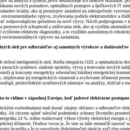
trojov na analýzu a syntézu javov neumožňuje ich hĺbkové skúmanie, pr
ískaniu nových poznatkov, optimálnych postupov a špičkových IT nás
andardov kvality, ako aj prototypov zariadení na zabezpečenie vyrovna
ie environmentálneho vplyvu, zvyšovania podielu elektromobilov a ďalš
ť zodpovedajúcim spôsobom na nové výzvy. Návrh podprogramu v tejto 
a prenosových schopností a znižovania strát, ako aj využitia akumuláci
ení zvýšením efektivity diagnostiky, a to využitím autonómnych robot
j environmentálnych vplyvov na zariadenia.
dných sietí pre odberateľov aj samotných výrobcov a dodávateľov e
iešení inteligentných sietí. Riešia integráciu OZE a optimalizáciu do
meracích systémov, riadenie spotreby, vývoj a testovanie nových nabíja
osietí) aj koncepty energeticky sebestačnej lokálnej energetickej komu
zlepšovanie jej energetických vlastností a zvyšovanie účinnosti premen
lógií, predovšetkým systémových nástrojov na analýzy, dohľad a riaden
 ako to vidíme v západnej Európe, keď jadrové elektrárne postupn
tickými rozhodnutiami mali dostať záujmy občanov a odberateľov elektri
etiky. Ak chceme splniť náročné podmienky ochrany životného prostre
ergetika 24 %, reálne realizovaný výkon výroby elektrickej energie z 
tickej účinnosti. Druhou vecou je, že sme sa stále nenaučili nazerať n
nergia lacnejšia a že to navodzuje diskriminačnú situáciu voči tým ost