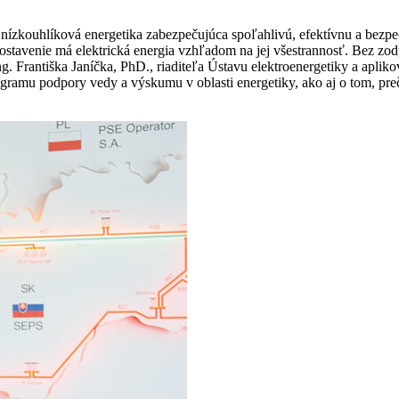
nízkouhlíková energetika zabezpečujúca spoľahlivú, efektívnu a bezpe
né postavenie má elektrická energia vzhľadom na jej všestrannosť. Be
. Františka Janíčka, PhD., riaditeľa Ústavu elektroenergetiky a aplik
ogramu podpory vedy a výskumu v oblasti energetiky, ako aj o tom, pre