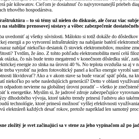
rá pár kilowatov. Cieľom je dosiahnuť čo najvyrovnanejší priebeh dia
iach trhového hospodárstva.
raštruktúra – to sú témy už nielen do diskusie, ale čoraz viac sub
na stabilitu prenosovej sústavy a vôbec zabezpečenie dostatočného
ba uvedomiť aj všetky súvislosti. Málokto si totiž dokáže do dôsledkov
ej energii a po vytvorení infraštruktúry na nabíjanie batérií elektrom
araz nabíjať niekoľko desiatok či stoviek elektromobilov, musíme zmeni
osti? Tvrdím, že áno. Z tohto pohľadu elektromobilita mení celú filozof
ak otázka, čo nás bude tento megatrend v konečnom dôsledku stáť, zatia
rickej energie zo slnka na úrovni 40 %. No teplota ovzdušia sa aj v n
ie treba vyrobiť na jeden fotovoltický panel a koľko energie vyrobí sa
otnosti likvidovať? Ako a v akom stave sa bude vracať späť pôda, na ktor
latí niekoľko po sebe nasledujúcich generácií? Detto v oblasti využívan
m odpadom nevieme na globálnej úrovni poradiť – všetko je znečistené 
päť k energetike. Myslím si, že jadrové zdroje zabezpečujúce vyrovnan
lýzy dlhodobého vývoja, ktoré takéto trendy prinesú ľudstvu ako takému
budú technológie, ktoré prinesú možnosť vyššej efektívnosti využívani
vú elektráreň každých desať rokov, pretože napríklad len samotný proc
e zložitý je svet začínajúci sa v stene za jeho vypínačom až po ja