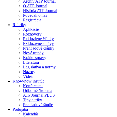
Archív ATP Journal
O ATP Journal
História ATP Journal
Povedali o nás
Registrácia
Rubriky
Aplikácie
Rozhovory
Exkluzívne články
Exkluzívne správy
Prehľadové články
Nové trendy
Krátke správy
Literatúra
Legislatíva a normy
Názory
Videá
Know-how inštitút
Konferencie
Odborné školenia
ATP Journal PLUS
Tipy a triky
Prehľadové štúdie
Podujatia
Kalendár