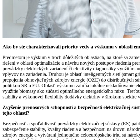
Ako by ste charakterizovali priority vedy a výskumu v oblasti e
Predmetom je výskum v troch dôležitých oblastiach, na ktoré sa zame
riešení v oblasti optimalizácie a návrhu nových postupov riadenia pr
prevádzky elektrických zariadení či efektivity diagnostiky využití
vplyvov na zariadenia. Druhou je oblasť inteligentných sietí (smart 
prepojenia obnoviteľných zdrojov energie (OZE) do distribučných súst
politikou SR a EÚ. Oblasť výskumu zahŕňa lokálne uskladňovanie elektr
využitie biomasy ako súčasti optimálneho energetického mixu. Treťou
stability a výkonovej flexibility dodávky elektriny v širokom spektre
Zvýšenie prenosových schopností a bezpečnosti elektrizačnej sús
tejto oblasti?
Bezpečnosť a spoľahlivosť prevádzky elektrizačnej sústavy (ES) patrí
zabezpečenie stability, kvality riadenia a bezpečnosti na úrovni ná
zdrojov energie a vytváraní jednotného celoeurópskeho trhu sú nárok