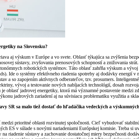
nergetiky na Slovensku?
riava aj výskum v Európe a vo svete. Oblasť týkajúca sa zvýšenia bezp
enosovej sústavy, zvyšovania prenosových schopností a znižovania strát.
m autonómnych robotických systémov. Táto oblasť zahŕňa výskum a vývo
grids). Ide o systémy efektívneho riadenia spotreby aj dodávky energií
av a so zapojením aktívnych odberateľov, tzv. prosumers. Inteligentné 
iny, vývoj a testovanie nových nabíjacích technológií, dosah rozvoja i
 je oblasť jadrovej energetiky, ktorá má významné postavenie medzi zd
 výkonu jadrových zariadení aj na súvisiacu problematiku využitia a skl
tavy SR sa malo tiež dostať do hľadáčika vedeckých a výskumných 
 medzi prioritné oblasti rozvinutej spoločnosti. Cieľ vybudovať stabi
rodných ES v súlade s novými nariadeniami Európskej komisie. Treba s
y na riadenie sústavy a zachovanie dostatočnej miery bezpečnosti dodáv