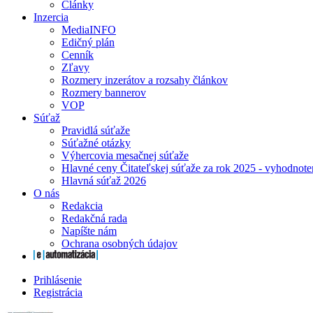
Články
Inzercia
MediaINFO
Edičný plán
Cenník
Zľavy
Rozmery inzerátov a rozsahy článkov
Rozmery bannerov
VOP
Súťaž
Pravidlá súťaže
Súťažné otázky
Výhercovia mesačnej súťaže
Hlavné ceny Čitateľskej súťaže za rok 2025 - vyhodnote
Hlavná súťaž 2026
O nás
Redakcia
Redakčná rada
Napíšte nám
Ochrana osobných údajov
Prihlásenie
Registrácia