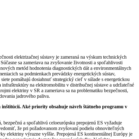
ečnosti elektrizačnej sústavy je zameraná na výskum technických
 Súčasne sa zameriava na zvyšovanie životnosti a spoľahlivosti
j nových metód hodnotenia diagnostických dát a environmentálnych
 v meniacich sa podmienkach prevádzky energetických sústav,
siete pomáhajú dosiahnuť strategický cieľ v súlade s energetickou
nfraštruktúry na elektromobilitu v distribučnej sústave a udržateľné
rojmi elektriny v SR a zameriava sa na problematiku bezpečnosti,
adovania jadrového paliva.
inštitúcií. Aké priority obsahuje návrh štátneho programu v
lnú, bezpečnú a spoľahlivú celoeurópsku prepojenú ES vyžaduje
i uvedomiť, že pri požadovanom zvyšovaní podielu obnoviteľných
ky elektriny výrazne vyššie. Prepojená ES kontinentálnej Európy je