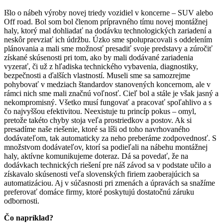
Išlo o nábeh výroby novej triedy vozidiel v koncerne – SUV alebo
Off road. Bol som bol členom prípravného tímu novej montážnej
haly, ktorý mal dohliadať na dodávku technologických zariadení a
neskôr prevziať ich údržbu. Úzko sme spolupracovali s oddelením
plánovania a mali sme možnosť presadiť svoje predstavy a zúročiť
získané skúsenosti pri tom, ako by mali dodávané zariadenia
vyzerať, či už z hľadiska technického vybavenia, diagnostiky,
bezpečnosti a ďalších vlastností. Museli sme sa samozrejme
pohybovať v medziach štandardov stanovených koncernom, ale v
rámci nich sme mali značnú voľnosť. Cieľ bol a stále je však jasný a
nekompromisný. Všetko musí fungovať a pracovať spoľahlivo a s
čo najvyššou efektivitou. Neexistuje tu princíp pokus – omyl,
pretože takéto chyby stoja veľa prostriedkov a postov. Ak si
presadíme naše riešenie, ktoré sa líši od toho navrhovaného
dodávateľom, tak automaticky za neho preberáme zodpovednosť. S
množstvom dodávateľov, ktorí sa podieľali na nábehu montážnej
haly, aktívne komunikujeme doteraz. Dá sa povedať, že na
dodávkach technických riešení pre náš závod sa v podstate učilo a
získavalo skúsenosti veľa slovenských firiem zaoberajúcich sa
automatizáciou. Aj v súčasnosti pri zmenách a úpravách sa snažíme
preferovať domáce firmy, ktoré poskytujú dostatočnú záruku
odbornosti.
Čo napríklad?