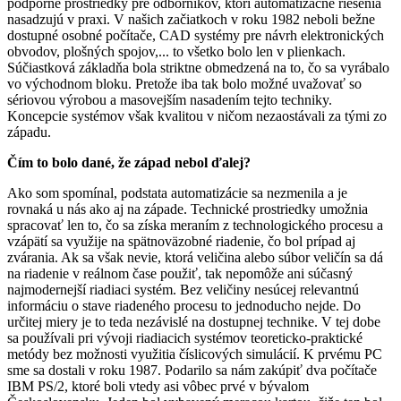
podporné prostriedky pre odborníkov, ktorí automatizačné riešenia
nasadzujú v praxi. V našich začiatkoch v roku 1982 neboli bežne
dostupné osobné počítače, CAD systémy pre návrh elektronických
obvodov, plošných spojov,... to všetko bolo len v plienkach.
Súčiastková základňa bola striktne obmedzená na to, čo sa vyrábalo
vo východnom bloku. Pretože iba tak bolo možné uvažovať so
sériovou výrobou a masovejším nasadením tejto techniky.
Koncepcie systémov však kvalitou v ničom nezaostávali za tými zo
západu.
Čím to bolo dané, že západ nebol ďalej?
Ako som spomínal, podstata automatizácie sa nezmenila a je
rovnaká u nás ako aj na západe. Technické prostriedky umožnia
spracovať len to, čo sa získa meraním z technologického procesu a
vzápätí sa využije na spätnoväzobné riadenie, čo bol prípad aj
zvárania. Ak sa však nevie, ktorá veličina alebo súbor veličín sa dá
na riadenie v reálnom čase použiť, tak nepomôže ani súčasný
najmodernejší riadiaci systém. Bez veličiny nesúcej relevantnú
informáciu o stave riadeného procesu to jednoducho nejde. Do
určitej miery je to teda nezávislé na dostupnej technike. V tej dobe
sa používali pri vývoji riadiacich systémov teoreticko-praktické
metódy bez možnosti využitia číslicových simulácií. K prvému PC
sme sa dostali v roku 1987. Podarilo sa nám zakúpiť dva počítače
IBM PS/2, ktoré boli vtedy asi vôbec prvé v bývalom