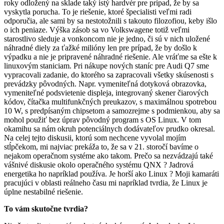
roky odložený na sklade taký istý hardvér pre prípad, že by sa
vyskytla porucha. To je riešenie, ktoré špecialisti veľmi radi
odporučia, ale sami by sa nestotožnili s takouto filozofiou, keby išlo
o ich peniaze. Výška zásob sa vo Volkswagene totiž veľmi
starostlivo sleduje a vonkoncom nie je jedno, či sú v nich uložené
náhradné diely za ťažké milióny len pre prípad, že by došlo k
výpadku a nie je pripravené náhradné riešenie. Ale vráťme sa ešte k
linuxovým staniciam. Pri nákupe nových staníc pre Audi Q7 sme
vypracovali zadanie, do ktorého sa zapracovali všetky skúsenosti s
prevádzky pôvodných. Napr. vymeniteľná dotyková obrazovka,
vymeniteľné podsvietenie displeja, integrovaný skener čiarových
kódov, čítačka multifunkčných preukazov, s maximálnou spotrebou
10 W, s predpísaným chipsetom a samozrejme s podmienkou, aby sa
mohol použiť bez úprav pôvodný program s OS Linux. V tom
okamihu sa nám okruh potenciálnych dodávateľov prudko okresal.
Na celej tejto diskusii, ktorú som nechcene vyvolal mojím
stĺpčekom, mi najviac prekáža to, že sa v 21. storočí bavíme o
nejakom operačnom systéme ako takom. Prečo sa nezvádzajú také
vášnivé diskusie okolo operačného systému QNX ? Jadrová
energetika ho napríklad používa. Je horší ako Linux ? Moji kamaráti
pracujúci v oblasti reálneho času mi napríklad tvrdia, že Linux je
úplne nestabilné riešenie.
To vám skutočne tvrdia?