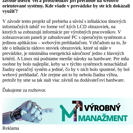
závode ušetriť veľa prostriedkov pri prechode na webovo
orientované systémy. Kde všade v prevádzke by ste ich dokázali
využiť?
V závode tento projekt už prebieha a súvisí s inštaláciou tímových
informačných tabúľ vo forme veľ kých LCD obrazoviek, na
ktorých sa zobrazujú informácie pre výrobných pracovníkov. V
zobrazovacom paneli je zabudované PC s operačným systémom a
jedinou aplikáciou – webovým prehliadačom. Vzhľadom na to, že
ide o inštaláciu rádovo stoviek obrazoviek, ktoré sú stále v
prevádzke, je minimálna energetická náročnosť jedno z hlavných
kritérií. A Linux má podstatne menšie nároky na hardware. Pre mňa
osobne by bolo najlepšie, keby sa v týchto systémoch nenachádzal
žiadny operačný systém a jediné, čo by v nich bolo spustené, by bol
webový prehliadač. Ale zrejme ani to by nebola žiadna výhra,
pretože by sme sa tak stali viac závislí na dodávateľovi hardware.
Ďakujeme za rozhovor.
Reklama