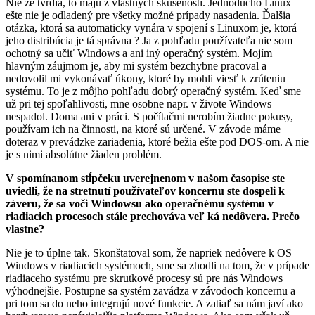
Nie že tvrdia, to majú z vlastných skúseností. Jednoducho Linux
ešte nie je odladený pre všetky možné prípady nasadenia. Ďalšia
otázka, ktorá sa automaticky vynára v spojení s Linuxom je, ktorá
jeho distribúcia je tá správna ? Ja z pohľadu používateľa nie som
ochotný sa učiť Windows a ani iný operačný systém. Mojím
hlavným záujmom je, aby mi systém bezchybne pracoval a
nedovolil mi vykonávať úkony, ktoré by mohli viesť k zrúteniu
systému. To je z môjho pohľadu dobrý operačný systém. Keď sme
už pri tej spoľahlivosti, mne osobne napr. v živote Windows
nespadol. Doma ani v práci. S počítačmi nerobím žiadne pokusy,
používam ich na činnosti, na ktoré sú určené. V závode máme
doteraz v prevádzke zariadenia, ktoré bežia ešte pod DOS-om. A nie
je s nimi absolútne žiaden problém.
V spomínanom stĺpčeku uverejnenom v našom časopise ste
uviedli, že na stretnutí používateľov koncernu ste dospeli k
záveru, že sa voči Windowsu ako operačnému systému v
riadiacich procesoch stále prechováva veľ ká nedôvera. Prečo
vlastne?
Nie je to úplne tak. Skonštatoval som, že napriek nedôvere k OS
Windows v riadiacich systémoch, sme sa zhodli na tom, že v prípade
riadiaceho systému pre skrutkové procesy sú pre nás Windows
výhodnejšie. Postupne sa systém zavádza v závodoch koncernu a
pri tom sa do neho integrujú nové funkcie. A zatiaľ sa nám javí ako