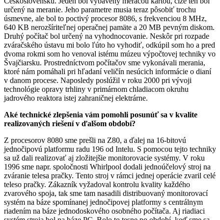
Československu. Jeden bol vybavený meracou kartou, čiže ten bol
určený na meranie. Jeho parametre musia teraz pôsobiť trochu
úsmevne, ale bol to poctivý procesor 8086, s frekvenciou 8 MHz,
640 KB nerozšíriteľnej operačnej pamäte a 20 MB pevným diskom.
Druhý počítač bol určený na vyhodnocovanie. Neskôr pri rozpade
zváračského ústavu mi bolo ľúto ho vyhodiť, odkúpil som ho a pred
dvoma rokmi som ho venoval istému múzeu výpočtovej techniky vo
Švajčiarsku. Prostredníctvom počítačov sme vykonávali merania,
ktoré nám pomáhali pri hľadaní veličín nesúcich informácie o dianí
v danom procese. Naposledy poslúžil v roku 2000 pri vývoji
technológie opravy trhliny v primárnom chladiacom okruhu
jadrového reaktora istej zahraničnej elektrárne.
Aké technické zlepšenia vám pomohli posunúť sa v kvalite
realizovaných riešení v ďalšom období?
Z procesorov 8080 sme prešli na Z80, a ďalej na 16-bitovú
jednočipovú platformu radu 196 od Intelu. S pomocou tejto techniky
sa už dali realizovať aj zložitejšie monitorovacie systémy. V roku
1996 sme napr. spoločnosti Whirlpool dodali jednoúčelový stroj na
zváranie telesa pračky. Tento stroj v rámci jednej operácie zvaril celé
teleso pračky. Zákazník vyžadoval kontrolu kvality každého
zvarového spoja, tak sme tam nasadili distribuovaný monitorovací
systém na báze spomínanej jednočipovej platformy s centrálnym
riadením na báze jednodoskového osobného počítača. Aj riadiaci
systém stroja bol na báze PC. Bolo to tesne po období, keď sme sa