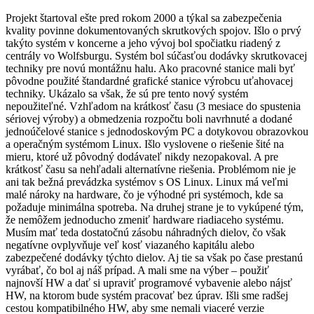
Projekt štartoval ešte pred rokom 2000 a týkal sa zabezpečenia
kvality povinne dokumentovaných skrutkových spojov. Išlo o prvý
takýto systém v koncerne a jeho vývoj bol spočiatku riadený z
centrály vo Wolfsburgu. Systém bol súčasťou dodávky skrutkovacej
techniky pre novú montážnu halu. Ako pracovné stanice mali byť
pôvodne použité štandardné grafické stanice výrobcu uťahovacej
techniky. Ukázalo sa však, že sú pre tento nový systém
nepoužiteľné. Vzhľadom na krátkosť času (3 mesiace do spustenia
sériovej výroby) a obmedzenia rozpočtu boli navrhnuté a dodané
jednoúčelové stanice s jednodoskovým PC a dotykovou obrazovkou
a operačným systémom Linux. Išlo vyslovene o riešenie šité na
mieru, ktoré už pôvodný dodávateľ nikdy nezopakoval. A pre
krátkosť času sa nehľadali alternatívne riešenia. Problémom nie je
ani tak bežná prevádzka systémov s OS Linux. Linux má veľmi
malé nároky na hardware, čo je výhodné pri systémoch, kde sa
požaduje minimálna spotreba. Na druhej strane je to vykúpené tým,
že nemôžem jednoducho zmeniť hardware riadiaceho systému.
Musím mať teda dostatočnú zásobu náhradných dielov, čo však
negatívne ovplyvňuje veľ kosť viazaného kapitálu alebo
zabezpečené dodávky týchto dielov. Aj tie sa však po čase prestanú
vyrábať, čo bol aj náš prípad. A mali sme na výber – použiť
najnovší HW a dať si upraviť programové vybavenie alebo nájsť
HW, na ktorom bude systém pracovať bez úprav. Išli sme radšej
cestou kompatibilného HW, aby sme nemali viaceré verzie