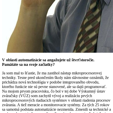
V oblasti automatizácie sa angažujete už štvrťstoročie.
Pamätáte sa na svoje začiatky?
Ja som mal to šťastie, že ma zastihol nástup mikroprocesorovej
techniky. Tesne pred ukončením školy nám slávnostne oznámili, že
prichádza nová technológia v podobe integrovaného obvodu,
ktorého funkcie nie sú pevne stanovené, ale sa dajú programovať.
Na mojom prvom pracovisku, čo bol v tej dobe Výskumný ústav
zváračsky (VÚZ) som zachytil vývoj a realizáciu prvých
mikroprocesorových riadiacich systémov v oblasti riadenia procesov
zvárania. A tiež meracie a monitorovacie systémy. Za tých 25 rokov
sa samotná podstata automatizácie nezmenila. Zmenili sa technické a