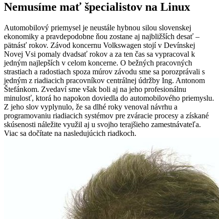
Nemusíme mať špecialistov na Linux
Automobilový priemysel je neustále hybnou silou slovenskej
ekonomiky a pravdepodobne ňou zostane aj najbližších desať –
pätnásť rokov. Závod koncernu Volkswagen stojí v Devínskej
Novej Vsi pomaly dvadsať rokov a za ten čas sa vypracoval k
jedným najlepších v celom koncerne. O bežných pracovných
strastiach a radostiach spoza múrov závodu sme sa porozprávali s
jedným z riadiacich pracovníkov centrálnej údržby Ing. Antonom
Štefánkom. Zvedaví sme však boli aj na jeho profesionálnu
minulosť, ktorá ho napokon doviedla do automobilového priemyslu.
Z jeho slov vyplynulo, že sa dlhé roky venoval návrhu a
programovaniu riadiacich systémov pre zváracie procesy a získané
skúsenosti náležite využil aj u svojho terajšieho zamestnávateľa.
Viac sa dočítate na nasledujúcich riadkoch.