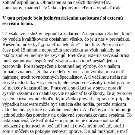
zohnať aspoň radu. Obraciame sa na našich dodávateľov,
kamarátov, známych. Všetko s jediným cieľom – vyrábať ďalej.
V tom prípade bolo jediným riešením zaobstarať si externú
servisnú firmu.
Tá však svoje služby neponúka zadarmo. A nepoznám žiadnu, ktorá
by vedela kvalifikovane obsiahnuť všetko, čo je u nás v prevádzke.
Riešením môže byť „priateľ na telefóne“ – hot line. Pre reakčné
časy pod 15 minút a nepretržitú prevádzku sa však náklady na
takúto zmluvu neúmerne zvyšujú. Pretože aj externá servisná firma
musí garantovať úspešnosť zásahu – a na to už nestačí jeden
pracovník. Pre zabezpečenie kontinuálnej výroby, čo v našom
prípade znamená, že iba v nedeľu v noci sa nevyrába, musí mať
najmenej troch rovnocenných špecialistov. A tí väčšinou riešia nie
skryté nedostatky v systémoch, ale nesprávne zásahy obsluhy. A tie
sú niekedy katastrofálne. Pracovník snažiaci sa v strese opraviť
systém zásahmi do databázy, vie napáchať také škody, že aj tvorcovi
systému trvá hodnú chvíľu, kým všetko preverí a opraví. V prípade
výpadku hardware môže byť situácia ešte horšia, pretože strácam
aktuálne údaje, ktoré na zálohe nenájdem. A kľúčovým atribútom je
jednoducho čas potrebný na opätovné sprevádzkovanie systému. To
teda znamená, že keď dokážem pri poruche dočasne nahradiť
pokazený priemyselný počítač hoci aj obyčajným počítač, prežil
som a môžem sa pokojne venovať oprave. Druhá možnosť je mať