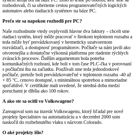
rozhodovali, či sa uberieme cestou programovateľných logických
automatov alebo riadiacich systémov na báze PC.
Prečo ste sa napokon rozhodli pre PC?
Naše rozhodnutie vtedy ovplyvnili hlavne dva faktory – chceli sme
riadiaci systém, ktorý môže pracovať v širokom teplotnom rozsahu a
teda môže byť prevádzkovaný v hermeticky uzatvorenom
rozvádzači, a dostupnosť programátorov. Počítače sa nám javili ako
otvorenejšia a dostatočne výkonná platforma pre riadenie rýchlych
zváracích procesov. Ďalším argumentom bola potreba
komunikačných rozhraní, kde boli v tom čase PLC-čka v porovnaní
s počítačmi iba na začiatku. Používali sme teda jednodoskové
počítače, pretože boli prevádzkovateľné v teplotnom rozsahu -40 až
+ 85 °C, cenovo dostupné, s minimálnou spotrebou a mimoriadne
spoľahlivé. V certifikáte mali uvedené, že stredná doba medzi
poruchami je dlhšia ako 100 rokov.
A ako ste sa ocitli vo Volkswagene?
Zareagoval som na inzerát Volkswagenu, ktorý hľadal pre nové
projekty špecialistov na automatizáciu a v decembri 2000 som
naskočil do rozbehnutého vlaku s názvom Colorado.
O aké projekty išlo?