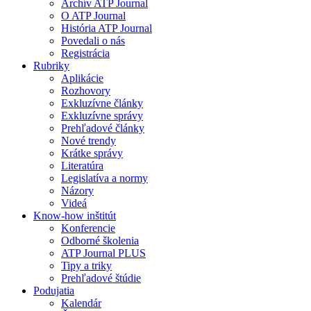
Archív ATP Journal
O ATP Journal
História ATP Journal
Povedali o nás
Registrácia
Rubriky
Aplikácie
Rozhovory
Exkluzívne články
Exkluzívne správy
Prehľadové články
Nové trendy
Krátke správy
Literatúra
Legislatíva a normy
Názory
Videá
Know-how inštitút
Konferencie
Odborné školenia
ATP Journal PLUS
Tipy a triky
Prehľadové štúdie
Podujatia
Kalendár