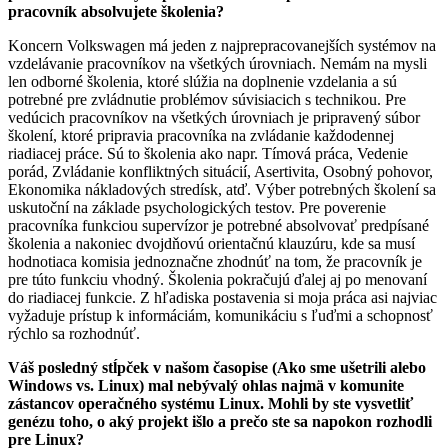
pracovník absolvujete školenia?
Koncern Volkswagen má jeden z najprepracovanejších systémov na
vzdelávanie pracovníkov na všetkých úrovniach. Nemám na mysli
len odborné školenia, ktoré slúžia na doplnenie vzdelania a sú
potrebné pre zvládnutie problémov súvisiacich s technikou. Pre
vedúcich pracovníkov na všetkých úrovniach je pripravený súbor
školení, ktoré pripravia pracovníka na zvládanie každodennej
riadiacej práce. Sú to školenia ako napr. Tímová práca, Vedenie
porád, Zvládanie konfliktných situácií, Asertivita, Osobný pohovor,
Ekonomika nákladových stredísk, atď. Výber potrebných školení sa
uskutoční na základe psychologických testov. Pre poverenie
pracovníka funkciou supervízor je potrebné absolvovať predpísané
školenia a nakoniec dvojdňovú orientačnú klauzúru, kde sa musí
hodnotiaca komisia jednoznačne zhodnúť na tom, že pracovník je
pre túto funkciu vhodný. Školenia pokračujú ďalej aj po menovaní
do riadiacej funkcie. Z hľadiska postavenia si moja práca asi najviac
vyžaduje prístup k informáciám, komunikáciu s ľuďmi a schopnosť
rýchlo sa rozhodnúť.
Váš posledný stĺpček v našom časopise (Ako sme ušetrili alebo
Windows vs. Linux) mal nebývalý ohlas najmä v komunite
zástancov operačného systému Linux. Mohli by ste vysvetliť
genézu toho, o aký projekt išlo a prečo ste sa napokon rozhodli
pre Linux?