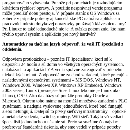
programového vybavenia. Pretože pri poruchách je rozhodujúcim
kritériom rýchlosť opravy. A použitie nesprávnej verzie programu
môže predĺžiť dobu prestoja. V prípade staníc s OS Windows sa
zoberie v prípade potreby aj kancelárske PC nahrá sa aplikácia a
pracovníci miesto dotykovej obrazovky používajú klávesnicu a myš.
Pri Linuxe to také jednoduché nie je. A otázka potom znie, kto nám
rýchlo upraví systém a aplikáciu pre nový hardvér?
Automaticky sa tlačí na jazyk odpoveď, že vaši IT špecialisti z
oddelenia.
Odpoviem protiotázkou – poznáte IT špecialistov, ktorí sú k
dispozícii 24 hodín a sú doma vo všetkých operačných systémoch,
databázach a aplikáciách? A vedia správne zareagovať v priebehu
niekoľ kých minút. Zodpovedáme za chod zariadení, ktoré pracujú s
nasledovnými operačnými systémami – MS DOS, Windows NT,
Windows 2000, Windows XP, Windows XP Embeded, Windows
2003 server, Linux (presnejšie Suse Linux lebo nie je Linux ako
Linux), OS 9. Ako databázy sú použité produkty Oracle a
Microsoft. Okrem toho máme na montáži množstvo zariadení s PLC
systémami, a riadenia vyslovene jednoúčelové, ktoré buď fungujú
alebo nefungujú. Ďalej sú to prvky sieťovej infraštruktúry – optické
a metalické vedenia, switche, routery, Wifi sieť. Takýto vševediaci
špecialisti jednoducho u nás nie sú. Preto sa snažíme čo najviac
preferovať štandardné riešenia, aby sme vedeli v prípade potreby