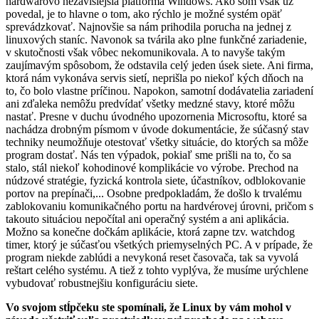
hardwarovo nezávislejšia platforma Windows. Ako som však už
povedal, je to hlavne o tom, ako rýchlo je možné systém opäť
sprevádzkovať. Najnovšie sa nám prihodila porucha na jednej z
linuxových staníc. Navonok sa tvárila ako plne funkčné zariadenie,
v skutočnosti však vôbec nekomunikovala. A to navyše takým
zaujímavým spôsobom, že odstavila celý jeden úsek siete. Ani firma,
ktorá nám vykonáva servis sietí, neprišla po niekoľ kých dňoch na
to, čo bolo vlastne príčinou. Napokon, samotní dodávatelia zariadení
ani zďaleka nemôžu predvídať všetky medzné stavy, ktoré môžu
nastať. Presne v duchu úvodného upozornenia Microsoftu, ktoré sa
nachádza drobným písmom v úvode dokumentácie, že súčasný stav
techniky neumožňuje otestovať všetky situácie, do ktorých sa môže
program dostať. Nás ten výpadok, pokiaľ sme prišli na to, čo sa
stalo, stál niekoľ kohodinové komplikácie vo výrobe. Prechod na
núdzové stratégie, fyzická kontrola siete, účastníkov, odblokovanie
portov na prepínači,... Osobne predpokladám, že došlo k trvalému
zablokovaniu komunikačného portu na hardvérovej úrovni, pričom s
takouto situáciou nepočítal ani operačný systém a ani aplikácia.
Možno sa konečne dočkám aplikácie, ktorá zapne tzv. watchdog
timer, ktorý je súčasťou všetkých priemyselných PC. A v prípade, že
program niekde zablúdi a nevykoná reset časovača, tak sa vyvolá
reštart celého systému. A tiež z tohto vyplýva, že musíme urýchlene
vybudovať robustnejšiu konfiguráciu siete.
Vo svojom stĺpčeku ste spomínali, že Linux by vám mohol v