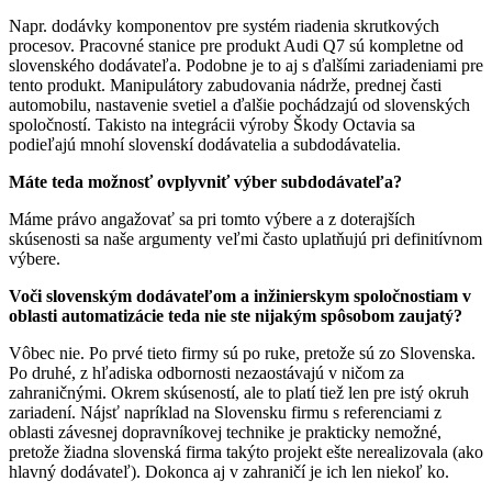
Napr. dodávky komponentov pre systém riadenia skrutkových
procesov. Pracovné stanice pre produkt Audi Q7 sú kompletne od
slovenského dodávateľa. Podobne je to aj s ďalšími zariadeniami pre
tento produkt. Manipulátory zabudovania nádrže, prednej časti
automobilu, nastavenie svetiel a ďalšie pochádzajú od slovenských
spoločností. Takisto na integrácii výroby Škody Octavia sa
podieľajú mnohí slovenskí dodávatelia a subdodávatelia.
Máte teda možnosť ovplyvniť výber subdodávateľa?
Máme právo angažovať sa pri tomto výbere a z doterajších
skúsenosti sa naše argumenty veľmi často uplatňujú pri definitívnom
výbere.
Voči slovenským dodávateľom a inžinierskym spoločnostiam v
oblasti automatizácie teda nie ste nijakým spôsobom zaujatý?
Vôbec nie. Po prvé tieto firmy sú po ruke, pretože sú zo Slovenska.
Po druhé, z hľadiska odbornosti nezaostávajú v ničom za
zahraničnými. Okrem skúseností, ale to platí tiež len pre istý okruh
zariadení. Nájsť napríklad na Slovensku firmu s referenciami z
oblasti závesnej dopravníkovej technike je prakticky nemožné,
pretože žiadna slovenská firma takýto projekt ešte nerealizovala (ako
hlavný dodávateľ). Dokonca aj v zahraničí je ich len niekoľ ko.