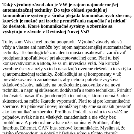
Taký výrobný závod ako je VW je rajom najmodernejšej
automatizačnej techniky. Do tejto oblasti spadajú aj
komunikačné systémy a široká plejáda komunikačných zberníc,
ktorých je možné pri troche premýšľania napočítať aj niekoľ
ko desiatok. Ktoré komunikačné systémy a zbernice sa
vyskytujú v závode v Devínskej Novej Vsi?
Tu by som Vás chcel trochu poopraviť. Výrobné závody nie sú
vždy a vlastne ani nemôžu byť rajom najmodernejšej automatizačnej
techniky. Technologické zariadenia musia dosahovať a zaručovať
predpísanú spoľahlivosť pri akceptovateľnej cene. Platí tu istý
konzervativizmus a istota, že sa mi investícia vráti. Na kritické
výrobné úseky a uzly sa teda nasadzujú overené riešenia a to sa týka
aj automatizačnej techniky. Zohľadňujú sa aj komponenty v už
prevádzkovaných zariadeniach, aby nebolo potrebné zvyšovať
skladové zásoby, náklady na preškolenie pracovníkov na novú
techniku, a napr. aj skúsenosti dodávateľa s touto technikou. Prinútiť
dodávateľa nasadiť najmodernejšiu techniku, s ktorou nemá žiadne
skúsenosti, sa môže škaredo vypomstiť. Platí to aj pre komunikačné
zbernice. Pri plánovaní novej montážnej haly sme sa snažili presadiť
ako komunikačnú zbernicu Profibus. Podarili sa nám to vo väčšine
prípadov, avšak nie na všetkých zariadeniach a nie vždy bez
problémov. A preto máme v hale už spomínaný Profibus, ďalej
Interbus, Ethernet, CAN bus, sériové komunikácie. Myslím si, že
takáto rôznorodosť je dobrá z hľadiska vývoja týchto zberníc,