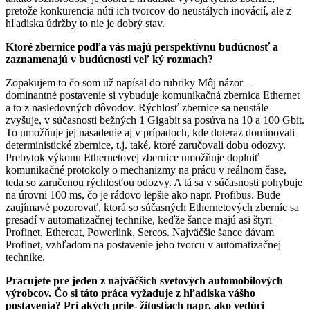
pretože konkurencia núti ich tvorcov do neustálych inovácií, ale z
hľadiska údržby to nie je dobrý stav.
Ktoré zbernice podľa vás majú perspektívnu budúcnosť a
zaznamenajú v budúcnosti veľ ký rozmach?
Zopakujem to čo som už napísal do rubriky Môj názor –
dominantné postavenie si vybuduje komunikačná zbernica Ethernet
a to z nasledovných dôvodov. Rýchlosť zbernice sa neustále
zvyšuje, v súčasnosti bežných 1 Gigabit sa posúva na 10 a 100 Gbit.
To umožňuje jej nasadenie aj v prípadoch, kde doteraz dominovali
deterministické zbernice, t.j. také, ktoré zaručovali dobu odozvy.
Prebytok výkonu Ethernetovej zbernice umožňuje doplniť
komunikačné protokoly o mechanizmy na prácu v reálnom čase,
teda so zaručenou rýchlosťou odozvy. A tá sa v súčasnosti pohybuje
na úrovni 100 ms, čo je rádovo lepšie ako napr. Profibus. Bude
zaujímavé pozorovať, ktorá so súčasných Ethernetových zberníc sa
presadí v automatizačnej technike, keďže šance majú asi štyri –
Profinet, Ethercat, Powerlink, Sercos. Najväčšie šance dávam
Profinet, vzhľadom na postavenie jeho tvorcu v automatizačnej
technike.
Pracujete pre jeden z najväčších svetových automobilových
výrobcov. Čo si táto práca vyžaduje z hľadiska vášho
postavenia? Pri akých príle- žitostiach napr. ako vedúci