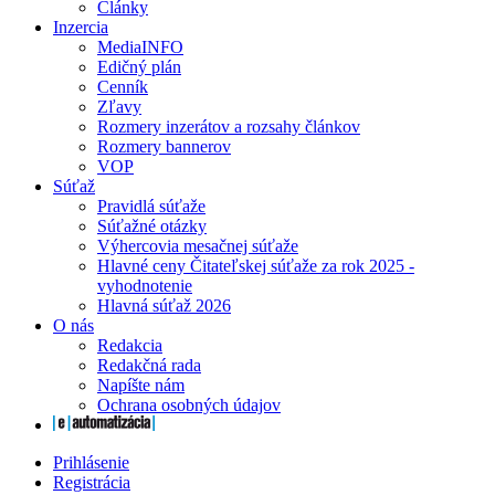
Články
Inzercia
MediaINFO
Edičný plán
Cenník
Zľavy
Rozmery inzerátov a rozsahy článkov
Rozmery bannerov
VOP
Súťaž
Pravidlá súťaže
Súťažné otázky
Výhercovia mesačnej súťaže
Hlavné ceny Čitateľskej súťaže za rok 2025 -
vyhodnotenie
Hlavná súťaž 2026
O nás
Redakcia
Redakčná rada
Napíšte nám
Ochrana osobných údajov
Prihlásenie
Registrácia