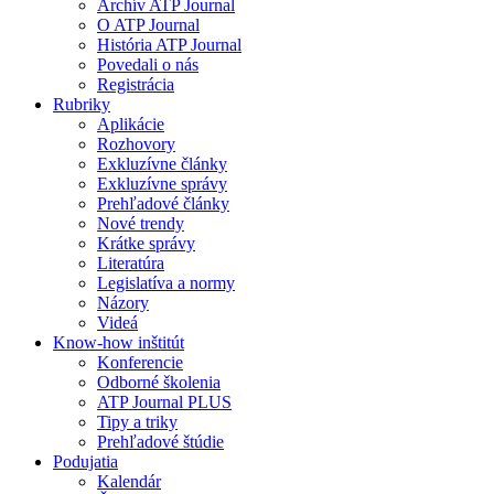
Archív ATP Journal
O ATP Journal
História ATP Journal
Povedali o nás
Registrácia
Rubriky
Aplikácie
Rozhovory
Exkluzívne články
Exkluzívne správy
Prehľadové články
Nové trendy
Krátke správy
Literatúra
Legislatíva a normy
Názory
Videá
Know-how inštitút
Konferencie
Odborné školenia
ATP Journal PLUS
Tipy a triky
Prehľadové štúdie
Podujatia
Kalendár