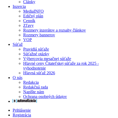
Články
Inzercia
MediaINFO
Edičný plán
Cenník
Zľavy
Rozmery inzerátov a rozsahy článkov
Rozmery bannerov
VOP
Súťaž
Pravidlá súťaže
Súťažné otázky
Výhercovia mesačnej súťaže
Hlavné ceny Čitateľskej súťaže za rok 2025 -
vyhodnotenie
Hlavná súťaž 2026
O nás
Redakcia
Redakčná rada
Napíšte nám
Ochrana osobných údajov
Prihlásenie
Registrácia