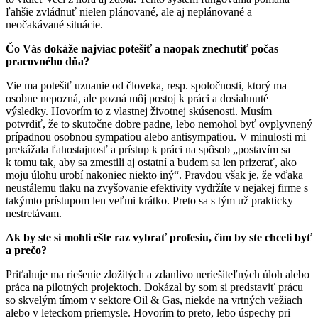
ľahšie zvládnuť nielen plánované, ale aj neplánované a
neočakávané situácie.
Čo Vás dokáže najviac potešiť a naopak znechutiť počas
pracovného dňa?
Vie ma potešiť uznanie od človeka, resp. spoločnosti, ktorý ma
osobne nepozná, ale pozná môj postoj k práci a dosiahnuté
výsledky. Hovorím to z vlastnej životnej skúsenosti. Musím
potvrdiť, že to skutočne dobre padne, lebo nemohol byť ovplyvnený
prípadnou osobnou sympatiou alebo antisympatiou. V minulosti mi
prekážala ľahostajnosť a prístup k práci na spôsob „postavím sa
k tomu tak, aby sa zmestili aj ostatní a budem sa len prizerať, ako
moju úlohu urobí nakoniec niekto iný“. Pravdou však je, že vďaka
neustálemu tlaku na zvyšovanie efektivity vydržíte v nejakej firme s
takýmto prístupom len veľmi krátko. Preto sa s tým už prakticky
nestretávam.
Ak by ste si mohli ešte raz vybrať profesiu, čím by ste chceli byť
a prečo?
Priťahuje ma riešenie zložitých a zdanlivo neriešiteľných úloh alebo
práca na pilotných projektoch. Dokázal by som si predstaviť prácu
so skvelým tímom v sektore Oil & Gas, niekde na vrtných vežiach
alebo v leteckom priemysle. Hovorím to preto, lebo úspechy pri