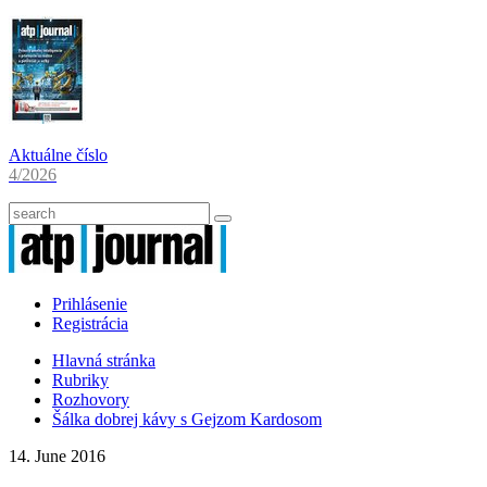
Aktuálne číslo
4/2026
Prihlásenie
Registrácia
Hlavná stránka
Rubriky
Rozhovory
Šálka dobrej kávy s Gejzom Kardosom
14. June 2016