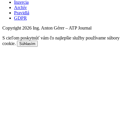
Inzercia
Archív
Pravidlá
GDPR
Copyright 2026 Ing. Anton Gérer – ATP Journal
S cieľom poskytnúť vám čo najlepšie služby používame súbory
cookie.
Súhlasím