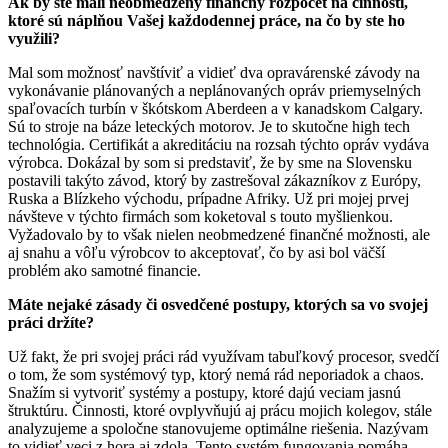
Ak by ste mali neobmedzený finančný rozpočet na činnosti,
ktoré sú náplňou Vašej každodennej práce, na čo by ste ho
využili?
Mal som možnosť navštíviť a vidieť dva opravárenské závody na
vykonávanie plánovaných a neplánovaných opráv priemyselných
spaľovacích turbín v škótskom Aberdeen a v kanadskom Calgary.
Sú to stroje na báze leteckých motorov. Je to skutočne high tech
technológia. Certifikát a akreditáciu na rozsah týchto opráv vydáva
výrobca. Dokázal by som si predstaviť, že by sme na Slovensku
postavili takýto závod, ktorý by zastrešoval zákazníkov z Európy,
Ruska a Blízkeho východu, prípadne Afriky. Už pri mojej prvej
návšteve v týchto firmách som koketoval s touto myšlienkou.
Vyžadovalo by to však nielen neobmedzené finančné možnosti, ale
aj snahu a vôľu výrobcov to akceptovať, čo by asi bol väčší
problém ako samotné financie.
Máte nejaké zásady či osvedčené postupy, ktorých sa vo svojej
práci držíte?
Už fakt, že pri svojej práci rád využívam tabuľkový procesor, svedčí
o tom, že som systémový typ, ktorý nemá rád neporiadok a chaos.
Snažím si vytvoriť systémy a postupy, ktoré dajú veciam jasnú
štruktúru. Činnosti, ktoré ovplyvňujú aj prácu mojich kolegov, stále
analyzujeme a spoločne stanovujeme optimálne riešenia. Nazývam
to vidieť veci z hora aj zdola. Tento systém fungovania pomáha