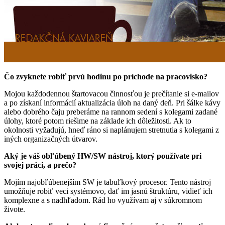
Čo zvyknete robiť prvú hodinu po príchode na pracovisko?
Mojou každodennou štartovacou činnosťou je prečítanie si e-mailov
a po získaní informácií aktuali­zácia úloh na daný deň. Pri šálke kávy
alebo dobrého čaju preberáme na rannom sedení s kolegami zadané
úlohy, ktoré potom riešime na základe ich dôležitosti. Ak to
okolnosti vyžadujú, hneď ráno si naplánujem stretnutia s kolegami z
iných organizačných útvarov.
Aký je váš obľúbený HW/SW nástroj, ktorý používate pri
svojej práci, a prečo?
Mojím najobľúbenejším SW je tabuľkový procesor. Tento nástroj
umožňuje robiť veci systémovo, dať im jasnú štruktúru, vidieť ich
komplexne a s nadhľadom. Rád ho využívam aj v súkromnom
živote.