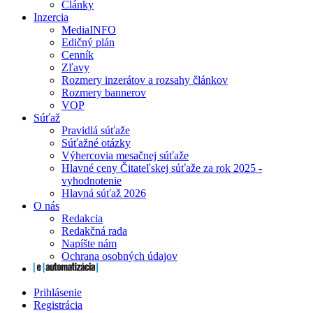
Články
Inzercia
MediaINFO
Edičný plán
Cenník
Zľavy
Rozmery inzerátov a rozsahy článkov
Rozmery bannerov
VOP
Súťaž
Pravidlá súťaže
Súťažné otázky
Výhercovia mesačnej súťaže
Hlavné ceny Čitateľskej súťaže za rok 2025 -
vyhodnotenie
Hlavná súťaž 2026
O nás
Redakcia
Redakčná rada
Napíšte nám
Ochrana osobných údajov
Prihlásenie
Registrácia