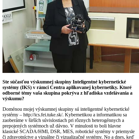
Ste súčasťou výskumnej skupiny Inteligentné kybernetické
systémy (IKS) v rámci Centra aplikovanej kybernetiky. Ktoré
odborné témy vaša skupina pokrýva z hľadiska vzdelávania a
výskumu?
Doménou mojej výskumnej skupiny sú inteligentné kybernetické
systémy – http://ics.fei.tuke.sk/. Kybernetikou a informatikou sa
zaoberáme v širších súvislostiach pri rôznych heterogénnych a
prepojených systémoch už dávno. V minulosti to boli hlavne
klasické SCADA/HMI, DSR, MES, robotické systémy v priemysle
či zdravotníctve a vizuálne či vizualizačné systémy. No a dnes, keď