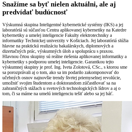
Snažíme sa byť nielen aktuálni, ale aj
predvídať budúcnosť
Výskumná skupina Inteligentné kybernetické systémy (IKS) a jej
laboratóriá sú súčasťou Centra aplikovanej kybernetiky na Katedre
kybernetiky a umelej inteligencie Fakulty elektrotechniky a
informatiky Technickej univerzity v Košiciach. Jej laboratóriá slúžia
hlavne na praktickú realizáciu bakalárskych, diplomových a
dizertačných prác, výskumných úloh a spoluprácu s praxou.
Hlavnou črtou skupiny sú reálne riešenia aplikovanej informatiky a
kybernetiky s podporou umelej inteligencie. Garantkou tejto
výskumnej skupiny je prof. Ing. Iveta Zolotová, CSc., s ktorou sme
sa porozprávali aj o tom, ako sa im podarilo zakomponovať do
učebných osnov najnovšie trendy štvrtej priemyselnej revolúcie,
umožniť svojim študentom a doktorandom zúčastňovať sa na
zahraničných stážach u svetových technologických lídrov a aj o
tom, či sa máme na umelú inteligenciu tešiť alebo sa jej báť.