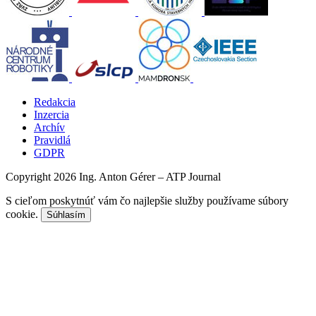
Redakcia
Inzercia
Archív
Pravidlá
GDPR
Copyright 2026 Ing. Anton Gérer – ATP Journal
S cieľom poskytnúť vám čo najlepšie služby používame súbory
cookie.
Súhlasím