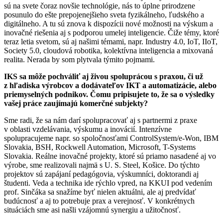
sú na svete čoraz novšie technológie, nás to úplne prirodzene
posunulo do ešte prepojenejšieho sveta fyzikálneho, ľudského a
digitálneho. A tu sú znova k dispozícii nové možnosti na výskum a
inovačné riešenia aj s podporou umelej inteligencie. Čiže témy, ktoré
teraz letia svetom, sú aj našimi témami, napr. Industry 4.0, IoT, IIoT,
Society 5.0, cloudová robotika, kolektívna inteligencia a mixovaná
realita. Nerada by som plytvala týmito pojmami.
IKS sa môže pochváliť aj živou spoluprácou s praxou, či už
z hľadiska výrobcov a dodávateľov IKT a automatizácie, alebo
priemyselných podnikov. Čomu pripisujete to, že sa o výsledky
vašej práce zaujímajú komerčné subjekty?
Sme radi, že sa nám darí spolupracovať aj s partnermi z praxe
v oblasti vzdelávania, výskumu a inovácií. Intenzívne
spolupracujeme napr. so spoločnosťami ControlSystem/e-Won, IBM
Slovakia, BSH, Rockwell Automation, Microsoft, T-Systems
Slovakia. Reálne inovačné projekty, ktoré sú priamo nasadené aj vo
výrobe, sme realizovali najmä s U. S. Steel, Košice. Do týchto
projektov sú zapájaní pedagógovia, výskumníci, doktorandi aj
študenti. Veda a technika ide rýchlo vpred, na KKUI pod vedením
prof. Sinčáka sa snažíme byť nielen aktuálni, ale aj predvídať
budúcnosť a aj to potrebuje prax a verejnosť. V konkrétnych
situáciách sme asi našli vzájomnú synergiu a užitočnosť.