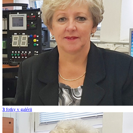
3
fotky v galérii