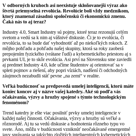
V odborných kruhoch asi neexistuje skloňovanejší výraz ako
štvrtá priemyselná revolúcia. Revolúcie boli vždy medzníkom,
ktorý znamenal zásadnú spoločenskú či ekonomickú zmenu.
Čaká nás to aj teraz?
Industry 4.0, Smart Industry sú pojmy, ktoré teraz rezonujú celým
svetom a vedú sa k nim aj vášnivé diskusie. Či je to evolúcia, či
revolúcia, to sa bude dať vyhodnotiť až po niekoľkých rokoch. Z
môjho pohľadu a pohľadu našej skupiny, ktorá sa roky zaoberá
prepojením fyzického (vrátane ľudí) a kybernetického priestoru aj s
prvkami UI, je to skôr evolúcia. Asi prví na Slovensku sme zaviedli
aj predmet Industry 4.0, kde učíme študentov aj orientovať sa v
spleti pojmov a riešení, aby popri víziách, nadšení či odchodných
záujmoch nezabudli stáť pevne „na zemi“ v realite.
Veľká budúcnosť sa predpovedá umelej inteligencii, ktorú máte
koniec koncov aj v názve vašej katedry. Aké sú podľa vás
očakávania, výzvy a hrozby spojené s týmto technologickým
fenoménom?
Trend katedry je ešte viac posilniť prvky umelej inteligencie v
každej našej činnosti. Očakávania, výzvy a hrozby sú veľké a
rôznorodé. Aj tu sa vedú diskusie a hodnotenia rôzneho typu vo
svete. Áno, môžu v budúcnosti vzniknúť neočakávané emergentné
javy správania sa takýchto zložitých inteligentných kybernetických