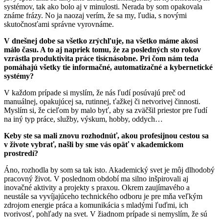
systémov, tak ako bolo aj v minulosti. Nerada by som opakovala
známe frázy. No ja naozaj verím, že sa my, ľudia, s novými
skutočnosťami správne vyrovnáme.
V dnešnej dobe sa všetko zrýchľuje, na všetko máme akosi
málo času. A to aj napriek tomu, že za posledných sto rokov
vzrástla produktivita práce tisícnásobne. Pri čom nám teda
pomáhajú všetky tie informačné, automatizačné a kybernetické
systémy?
V každom prípade si myslím, že nás ľudí posúvajú preč od
manuálnej, opakujúcej sa, rutinnej, ťažkej či netvorivej činnosti.
Myslím si, že cieľom by malo byť, aby sa zväčšil priestor pre ľudí
na iný typ práce, služby, výskum, hobby, oddych…
Keby ste sa mali znovu rozhodnúť, akou profesijnou cestou sa
v živote vybrať, našli by sme vás opäť v akademickom
prostredí?
Áno, rozhodla by som sa tak isto. Akademický svet je môj dlhodobý
pracovný život. V poslednom období ma silno inšpirovali aj
inovačné aktivity a projekty s praxou. Okrem zaujímavého a
neustále sa vyvíjajúceho technického odboru je pre mňa veľkým
zdrojom energie práca a komunikácia s mladými ľuďmi, ich
tvorivosť, pohľady na svet. V žiadnom prípade si nemyslím, že sú