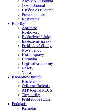
Archív ATP Journal
O ATP Journal
História ATP Journal
Povedali o nás
Registrácia
Rubriky
Aplikácie
Rozhovory
Exkluzívne články
Exkluzívne správy
Prehľadové články
Nové trendy
Krátke správy
Literatúra
Legislatíva a normy
Názory
Videá
Know-how inštitút
Konferencie
Odborné školenia
ATP Journal PLUS
Tipy a triky
Prehľadové štúdie
Podujatia
Kalendár