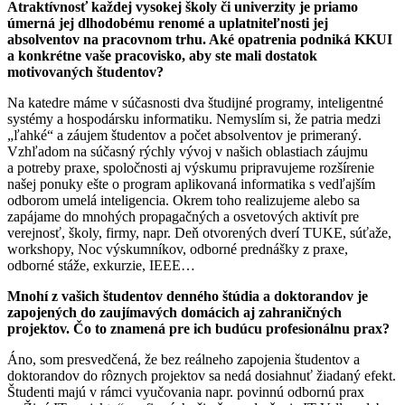
Atraktívnosť každej vysokej školy či univerzity je priamo
úmerná jej dlhodobému renomé a uplatniteľnosti jej
absolventov na pracovnom trhu. Aké opatrenia podniká KKUI
a konkrétne vaše pracovisko, aby ste mali dostatok
motivovaných študentov?
Na katedre máme v súčasnosti dva študijné programy, inteligentné
systémy a hospodársku informatiku. Nemyslím si, že patria medzi
„ľahké“ a záujem študentov a počet absolventov je primeraný.
Vzhľadom na súčasný rýchly vývoj v našich oblastiach záujmu
a potreby praxe, spoločnosti aj výskumu pripravujeme rozšírenie
našej ponuky ešte o program aplikovaná informatika s vedľajším
odborom umelá inteligencia. Okrem toho realizujeme alebo sa
zapájame do mnohých propagačných a osvetových aktivít pre
verejnosť, školy, firmy, napr. Deň otvorených dverí TUKE, súťaže,
workshopy, Noc výskumníkov, odborné prednášky z praxe,
odborné stáže, exkurzie, IEEE…
Mnohí z vašich študentov denného štúdia a doktorandov je
zapojených do zaujímavých domácich aj zahraničných
projektov. Čo to znamená pre ich budúcu profesionálnu prax?
Áno, som presvedčená, že bez reálneho zapojenia študentov a
doktorandov do rôznych projektov sa nedá dosiahnuť žiadaný efekt.
Študenti majú v rámci vyučovania napr. povinnú odbornú prax