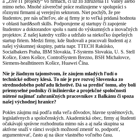
a „Živé IT projekty“ vo firmách, či už zo združenia IT Valley alebo
mimo neho. Mnohé záverečné práce realizujeme v spolupráci s
rôznymi firmami aj verejným sektorom. Niet pochýb, že pre
študentov, pre nás učiteľov, ale aj firmy je to veľká pridaná hodnota
v oblasti hard&soft skills. Podporujeme aj startupy či zapojenie
študentov a doktorandov spolu s nami do výskumných a inovačných
projektov. Z našej katedry vzišlo a udržalo sa niekoľko úspešných
startup firiem. Medzi firmy, kde študovali a pracovali študenti aj z
našej výskumnej skupiny, patria napr. TTECH Rakúsko,
Socialbakers Praha, IBM Slovakia, T-Systems Slovakia, U. S. Stell
Košice, Esten Košice, ControlSystem Brezno, BSH Michalovce,
Siemens-healhtineers Košice, Huawei Čína.
Nie je žiadnym tajomstvom, že záujem mladých ľudí o
technické odbory klesá. To nie je pre rozvoj Slovenska zo
strednodobého pohľadu lichotivé. Dá sa predísť tomu, aby boli
priemyselné podniky či inžinierske a projekčné spoločnosti
nútené najímať zahraničných pracovníkov z Balkánu či spoza
našej východnej hranice?
Pokles záujmu má podľa mňa veľa dôvodov, hlavne systémových,
legislatívnych a spoločenských. Akademická obec, firmy aj študenti
očakávajú správne rozhodnutia mimo nás a aj naša skupina sa
aktívne snaží v rámci svojich možností zmeniť to, podporiť,
argumentovať, často aj na úkor vlastného voľného času.