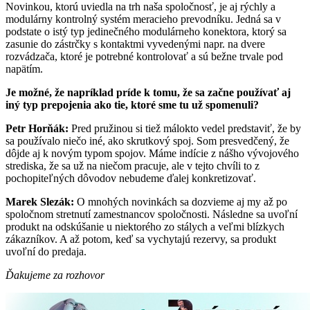
Novinkou, ktorú uviedla na trh naša spoločnosť, je aj rýchly a
modulárny kontrolný systém meracieho prevodníku. Jedná sa v
podstate o istý typ jedinečného modulárneho konektora, ktorý sa
zasunie do zástrčky s kontaktmi vyvedenými napr. na dvere
rozvádzača, ktoré je potrebné kontrolovať a sú bežne trvale pod
napätím.
Je možné, že napríklad príde k tomu, že sa začne používať aj
iný typ prepojenia ako tie, ktoré sme tu už spomenuli?
Petr Horňák:
Pred pružinou si tiež málokto vedel predstaviť, že by
sa používalo niečo iné, ako skrutkový spoj. Som presvedčený, že
dôjde aj k novým typom spojov. Máme indície z nášho vývojového
strediska, že sa už na niečom pracuje, ale v tejto chvíli to z
pochopiteľných dôvodov nebudeme ďalej konkretizovať.
Marek Slezák:
O mnohých novinkách sa dozvieme aj my až po
spoločnom stretnutí zamestnancov spoločnosti. Následne sa uvoľní
produkt na odskúšanie u niektorého zo stálych a veľmi blízkych
zákazníkov. A až potom, keď sa vychytajú rezervy, sa produkt
uvoľní do predaja.
Ďakujeme za rozhovor