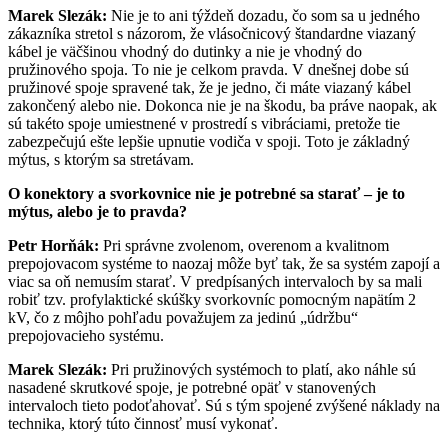
Marek Slezák:
Nie je to ani týždeň dozadu, čo som sa u jedného
zákazníka stretol s názorom, že vlásočnicový štandardne viazaný
kábel je väčšinou vhodný do dutinky a nie je vhodný do
pružinového spoja. To nie je celkom pravda. V dnešnej dobe sú
pružinové spoje spravené tak, že je jedno, či máte viazaný kábel
zakončený alebo nie. Dokonca nie je na škodu, ba práve naopak, ak
sú takéto spoje umiestnené v prostredí s vibráciami, pretože tie
zabezpečujú ešte lepšie upnutie vodiča v spoji. Toto je základný
mýtus, s ktorým sa stretávam.
O konektory a svorkovnice nie je potrebné sa starať – je to
mýtus, alebo je to pravda?
Petr Horňák:
Pri správne zvolenom, overenom a kvalitnom
prepojovacom systéme to naozaj môže byť tak, že sa systém zapojí a
viac sa oň nemusím starať. V predpísaných intervaloch by sa mali
robiť tzv. profylaktické skúšky svorkovníc pomocným napätím 2
kV, čo z môjho pohľadu považujem za jedinú „údržbu“
prepojovacieho systému.
Marek Slezák:
Pri pružinových systémoch to platí, ako náhle sú
nasadené skrutkové spoje, je potrebné opäť v stanovených
intervaloch tieto podoťahovať. Sú s tým spojené zvýšené náklady na
technika, ktorý túto činnosť musí vykonať.