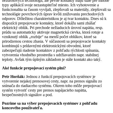
bezdrôtových technológií, ale pevné kontakty majú stále pre mnohé
typy aplikácií svoje nezastupiteľné miesto. Ich vyhotovenie a
funkcionalita sa časom vyvíjali, zlepšovali sa materiály, zlepšovali sa
technológie povrchových úprav kvôli znižovaniu prechodových
odporov. Dôležitou charakteristikou je aj tvar kontaktu. Dnes sú k
dispozícii prepojovacie kontakty, ktoré dokážu sami zhášať
elektrický oblúk. Pri prechode nežiaducich úrovní napätia, resp.
prúdu sa automaticky aktivuje magnetická cievka, ktorá rotuje a
vzniknutý oblúk „rozbije“ na menší počet oblúkov, ktoré sa
prirodzenou cestou zhasia. V súčasnosti sa prepojovacie kontakty
kombinujú s prídavnými elektronickými obvodmi, ktoré
zabezpečujú riadenie kontaktov z pohľadu rýchlosti spínania,
vytvorenia vhodného prostredia s udržiavaním napr. stabilnej
teploty. Avšak tým úplným základom je stále kontakt ako taký.
Aké funkcie prepojovací systém plní?
Petr Horňák:
Jednou z funkcií prepojovacích systémov je
vytvorenie nejakej prenosovej cesty, napr. na prenos signálu zo
snímača do riadiaceho systému. Okrem toho môže prepojovací
systém vytvoriť cesty pre prenos napájacieho napätia,
bezpečnostných signálov a pod.
Pozrime sa na výber prepojovacích systémov z pohľadu
koncového používateľa.