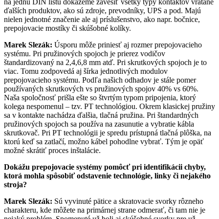
na jednu DIN lištu dokážeme zavesiť všetky typy kontaktov vrátane
ďalších produktov, ako sú zdroje, prevodníky, UPS a pod. Majú
nielen jednotné značenie ale aj príslušenstvo, ako napr. bočnice,
prepojovacie mostíky či skúšobné kolíky.
Marek Slezák:
Úsporu môže priniesť aj rozmer prepojovacieho
systému. Pri pružinových spojoch je prierez vodičov
štandardizovaný na 2,4,6,8 mm atď. Pri skrutkových spojoch je to
viac. Tomu zodpovedá aj šírka jednotlivých modulov
prepojovacieho systému. Podľa našich odhadov je stále pomer
používaných skrutkových vs pružinových spojov 40% vs 60%.
Naša spoločnosť prišla ešte so štvrtým typom pripojenia, ktorý
kolega nespomenul – tzv. PT technológiou. Okrem klasickej pružiny
sa v kontakte nachádza ďalšia, tlačná pružina. Pri štandardných
pružinových spojoch sa používa na zasunutie a vybratie kábla
skrutkovač. Pri PT technológii je spredu prístupná tlačná plôška, na
ktorú keď sa zatlačí, možno kábel pohodlne vybrať. Tým je opäť
možné skrátiť proces inštalácie.
Dokážu prepojovacie systémy pomôcť pri identifikácii chyby,
ktorá mohla spôsobiť odstavenie technológie, linky či nejakého
stroja?
Marek Slezák:
Sú vyvinuté pätice a skratovacie svorky rôzneho
charakteru, kde môžete na primárnej strane odmerať, či tam nie je
nejaký problém. Spomenuté už boli aj skúšobné svorky pre už