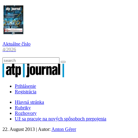
Aktuálne číslo
4/2026
Prihlásenie
Registrácia
Hlavná stránka
Rubriky
Rozhovory
Už sa pracuje na nových spôsoboch prepojenia
22. August 2013
| Autor:
Anton Gérer