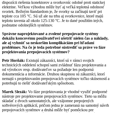
dispozícii riešenia konektorov a svorkovníc odolné proti statickej
elektrine. Veľkou výhodou môže byť aj veľká teplotná odolnosť
svoriek. Bežným štandardom je, že svorky sa začínajú taviť pri
teplote cca 105 °C. Sú už ale na trhu aj svorkovnice, ktoré majú
teplotu tavenia až okolo 125-130 °C. Je to dané použitím iných,
podstatne odolnejších systémov.
Správne naprojektované a zvolené prepojovacie systémy
dokážu koncovému používateľovi ušetriť nielen čas a náklady,
ale aj vyhnúť sa neskorším komplikáciám pri hľadaní
problémov. Na čo je teda potrebné sústrediť sa práve vo fáze
projektovania prepojovacích systémov?
Petr Horňák:
Existujú zákazníci, ktorí sú v rámci svojich
technických oddelení schopní sami zvládnuť fázu projektovania a
od výrobcov resp. dodávateľov sa požaduje len podporná
dokumentácia a informácie. Druhou skupinou sú zákazníci, ktorí
nemajú s projektovaním prepojovacích systémov toľko skúseností a
potrebujú to riešiť dodávateľským spôsobom.
Marek Slezák:
Vo fáze projektovania je vhodné využiť podporné
nástroje pre projektovanie prepojovacích systémov. Tieto sa môžu
skladať z dvoch samostatných, ale vzájomne prepojených
softvérových aplikácií, pričom jedna je zameraná na samotný návrh
prepojovacích systémov a druhá môže byť pomôckou pre