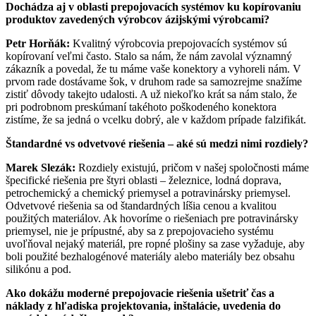
Dochádza aj v oblasti prepojovacích systémov ku kopírovaniu
produktov zavedených výrobcov ázijskými výrobcami?
Petr Horňák:
Kvalitný výrobcovia prepojovacích systémov sú
kopírovaní veľmi často. Stalo sa nám, že nám zavolal významný
zákazník a povedal, že tu máme vaše konektory a vyhoreli nám. V
prvom rade dostávame šok, v druhom rade sa samozrejme snažíme
zistiť dôvody takejto udalosti. A už niekoľko krát sa nám stalo, že
pri podrobnom preskúmaní takéhoto poškodeného konektora
zistíme, že sa jedná o vcelku dobrý, ale v každom prípade falzifikát.
Štandardné vs odvetvové riešenia – aké sú medzi nimi rozdiely?
Marek Slezák:
Rozdiely existujú, pričom v našej spoločnosti máme
špecifické riešenia pre štyri oblasti – železnice, lodná doprava,
petrochemický a chemický priemysel a potravinársky priemysel.
Odvetvové riešenia sa od štandardných líšia cenou a kvalitou
použitých materiálov. Ak hovoríme o riešeniach pre potravinársky
priemysel, nie je prípustné, aby sa z prepojovacieho systému
uvoľňoval nejaký materiál, pre ropné plošiny sa zase vyžaduje, aby
boli použité bezhalogénové materiály alebo materiály bez obsahu
silikónu a pod.
Ako dokážu moderné prepojovacie riešenia ušetriť čas a
náklady z hľadiska projektovania, inštalácie, uvedenia do