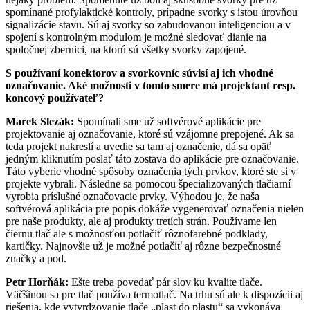
spomínané profylaktické kontroly, prípadne svorky s istou úrovňou
signalizácie stavu. Sú aj svorky so zabudovanou inteligenciou a v
spojení s kontrolným modulom je možné sledovať dianie na
spoločnej zbernici, na ktorú sú všetky svorky zapojené.
S používaní konektorov a svorkovníc súvisí aj ich vhodné
označovanie. Aké možnosti v tomto smere má projektant resp.
koncový používateľ?
Marek Slezák:
Spomínali sme už softvérové aplikácie pre
projektovanie aj označovanie, ktoré sú vzájomne prepojené. Ak sa
teda projekt nakreslí a uvedie sa tam aj označenie, dá sa opäť
jedným kliknutím poslať táto zostava do aplikácie pre označovanie.
Táto vyberie vhodné spôsoby označenia tých prvkov, ktoré ste si v
projekte vybrali. Následne sa pomocou špecializovaných tlačiarní
vyrobia príslušné označovacie prvky. Výhodou je, že naša
softvérová aplikácia pre popis dokáže vygenerovať označenia nielen
pre naše produkty, ale aj produkty tretích strán. Používame len
čiernu tlač ale s možnosťou potlačiť rôznofarebné podklady,
kartičky. Najnovšie už je možné potlačiť aj rôzne bezpečnostné
značky a pod.
Petr Horňák:
Ešte treba povedať pár slov ku kvalite tlače.
Väčšinou sa pre tlač používa termotlač. Na trhu sú ale k dispozícii aj
riešenia, kde vytvrdzovanie tlače „plast do plastu“ sa vykonáva