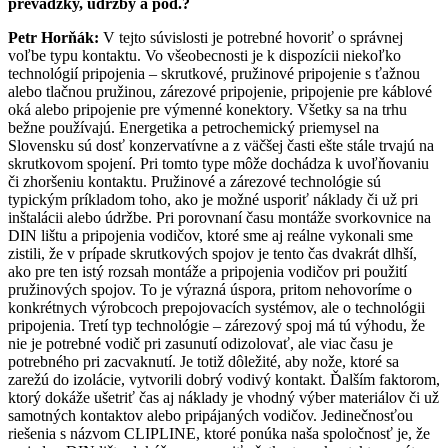
prevádzky, údržby a pod.?
Petr Horňák:
V tejto súvislosti je potrebné hovoriť o správnej
voľbe typu kontaktu. Vo všeobecnosti je k dispozícii niekoľko
technológií pripojenia – skrutkové, pružinové pripojenie s ťažnou
alebo tlačnou pružinou, zárezové pripojenie, pripojenie pre káblové
oká alebo pripojenie pre výmenné konektory. Všetky sa na trhu
bežne používajú. Energetika a petrochemický priemysel na
Slovensku sú dosť konzervatívne a z väčšej časti ešte stále trvajú na
skrutkovom spojení. Pri tomto type môže dochádza k uvoľňovaniu
či zhoršeniu kontaktu. Pružinové a zárezové technológie sú
typickým príkladom toho, ako je možné usporiť náklady či už pri
inštalácii alebo údržbe. Pri porovnaní času montáže svorkovnice na
DIN lištu a pripojenia vodičov, ktoré sme aj reálne vykonali sme
zistili, že v prípade skrutkových spojov je tento čas dvakrát dlhší,
ako pre ten istý rozsah montáže a pripojenia vodičov pri použití
pružinových spojov. To je výrazná úspora, pritom nehovoríme o
konkrétnych výrobcoch prepojovacích systémov, ale o technológii
pripojenia. Tretí typ technológie – zárezový spoj má tú výhodu, že
nie je potrebné vodič pri zasunutí odizolovať, ale viac času je
potrebného pri zacvaknutí. Je totiž dôležité, aby nože, ktoré sa
zarežú do izolácie, vytvorili dobrý vodivý kontakt. Ďalším faktorom,
ktorý dokáže ušetriť čas aj náklady je vhodný výber materiálov či už
samotných kontaktov alebo pripájaných vodičov. Jedinečnosťou
riešenia s názvom CLIPLINE, ktoré ponúka naša spoločnosť je, že