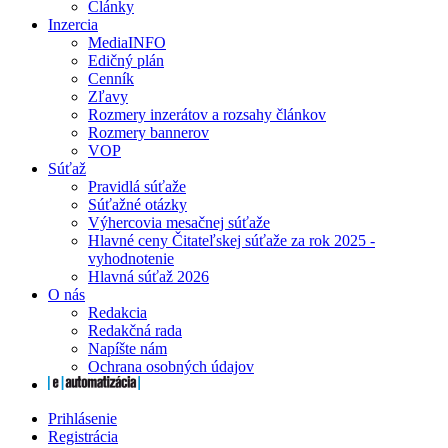
Články
Inzercia
MediaINFO
Edičný plán
Cenník
Zľavy
Rozmery inzerátov a rozsahy článkov
Rozmery bannerov
VOP
Súťaž
Pravidlá súťaže
Súťažné otázky
Výhercovia mesačnej súťaže
Hlavné ceny Čitateľskej súťaže za rok 2025 -
vyhodnotenie
Hlavná súťaž 2026
O nás
Redakcia
Redakčná rada
Napíšte nám
Ochrana osobných údajov
Prihlásenie
Registrácia