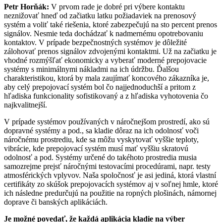
Petr Horňák:
V prvom rade je dobré pri výbere kontaktu
neznižovať hneď od začiatku latku požiadaviek na prenosový
systém a voliť také riešenia, ktoré zabezpečujú na sto percent prenos
signálov. Nesmie teda dochádzať k nadmernému opotrebovaniu
kontaktov. V prípade bezpečnostných systémov je dôležité
zálohovať prenos signálov zdvojenými kontaktmi. Už na začiatku je
vhodné rozmýšľať ekonomicky a vyberať moderné prepojovacie
systémy s minimálnymi nákladmi na ich údržbu. Ďalšou
charakteristikou, ktorá by mala zaujímať koncového zákazníka je,
aby celý prepojovací systém bol čo najjednoduchší a pritom z
hľadiska funkcionality sofistikovaný a z hľadiska vyhotovenia čo
najkvalitnejší.
V prípade systémov používaných v náročnejšom prostredí, ako sú
dopravné systémy a pod., sa kladie dôraz na ich odolnosť voči
náročnému prostrediu, kde sa môžu vyskytovať vyššie teploty,
vibrácie, kde prepojovací systém musí mať vyššiu skratovú
odolnosť a pod. Systémy určené do takéhoto prostredia musia
samozrejme prejsť náročnými testovacími procedúrami, napr. testy
atmosférických vplyvov. Naša spoločnosť je asi jediná, ktorá vlastní
certifikáty zo skúšok prepojovacích systémov aj v soľnej hmle, ktoré
ich následne predurčujú na použitie na ropných plošinách, námornej
doprave či banských aplikáciách.
Je možné povedať, že každá aplikácia kladie na výber