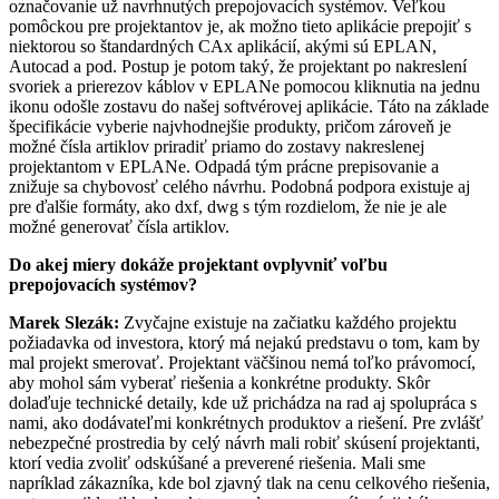
označovanie už navrhnutých prepojovacích systémov. Veľkou
pomôckou pre projektantov je, ak možno tieto aplikácie prepojiť s
niektorou so štandardných CAx aplikácií, akými sú EPLAN,
Autocad a pod. Postup je potom taký, že projektant po nakreslení
svoriek a prierezov káblov v EPLANe pomocou kliknutia na jednu
ikonu odošle zostavu do našej softvérovej aplikácie. Táto na základe
špecifikácie vyberie najvhodnejšie produkty, pričom zároveň je
možné čísla artiklov priradiť priamo do zostavy nakreslenej
projektantom v EPLANe. Odpadá tým prácne prepisovanie a
znižuje sa chybovosť celého návrhu. Podobná podpora existuje aj
pre ďalšie formáty, ako dxf, dwg s tým rozdielom, že nie je ale
možné generovať čísla artiklov.
Do akej miery dokáže projektant ovplyvniť voľbu
prepojovacích systémov?
Marek Slezák:
Zvyčajne existuje na začiatku každého projektu
požiadavka od investora, ktorý má nejakú predstavu o tom, kam by
mal projekt smerovať. Projektant väčšinou nemá toľko právomocí,
aby mohol sám vyberať riešenia a konkrétne produkty. Skôr
dolaďuje technické detaily, kde už prichádza na rad aj spolupráca s
nami, ako dodávateľmi konkrétnych produktov a riešení. Pre zvlášť
nebezpečné prostredia by celý návrh mali robiť skúsení projektanti,
ktorí vedia zvoliť odskúšané a preverené riešenia. Mali sme
napríklad zákazníka, kde bol zjavný tlak na cenu celkového riešenia,