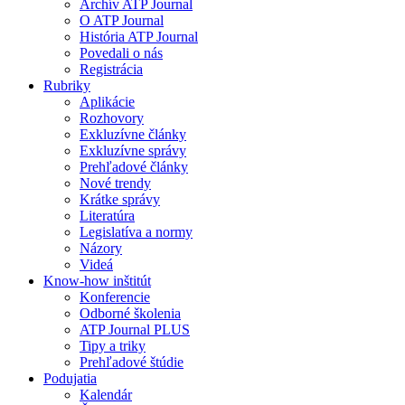
Archív ATP Journal
O ATP Journal
História ATP Journal
Povedali o nás
Registrácia
Rubriky
Aplikácie
Rozhovory
Exkluzívne články
Exkluzívne správy
Prehľadové články
Nové trendy
Krátke správy
Literatúra
Legislatíva a normy
Názory
Videá
Know-how inštitút
Konferencie
Odborné školenia
ATP Journal PLUS
Tipy a triky
Prehľadové štúdie
Podujatia
Kalendár