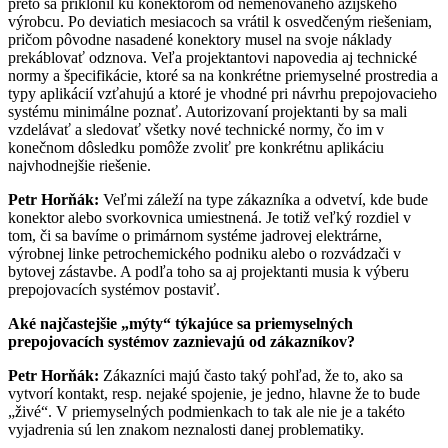
preto sa priklonil ku konektorom od nemenovaného ázijského
výrobcu. Po deviatich mesiacoch sa vrátil k osvedčeným riešeniam,
pričom pôvodne nasadené konektory musel na svoje náklady
prekáblovať odznova. Veľa projektantovi napovedia aj technické
normy a špecifikácie, ktoré sa na konkrétne priemyselné prostredia a
typy aplikácií vzťahujú a ktoré je vhodné pri návrhu prepojovacieho
systému minimálne poznať. Autorizovaní projektanti by sa mali
vzdelávať a sledovať všetky nové technické normy, čo im v
konečnom dôsledku pomôže zvoliť pre konkrétnu aplikáciu
najvhodnejšie riešenie.
Petr Horňák:
Veľmi záleží na type zákazníka a odvetví, kde bude
konektor alebo svorkovnica umiestnená. Je totiž veľký rozdiel v
tom, či sa bavíme o primárnom systéme jadrovej elektrárne,
výrobnej linke petrochemického podniku alebo o rozvádzači v
bytovej zástavbe. A podľa toho sa aj projektanti musia k výberu
prepojovacích systémov postaviť.
Aké najčastejšie „mýty“ týkajúce sa priemyselných
prepojovacích systémov zaznievajú od zákazníkov?
Petr Horňák:
Zákazníci majú často taký pohľad, že to, ako sa
vytvorí kontakt, resp. nejaké spojenie, je jedno, hlavne že to bude
„živé“. V priemyselných podmienkach to tak ale nie je a takéto
vyjadrenia sú len znakom neznalosti danej problematiky.