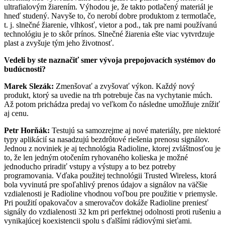
ultrafialovým žiarením. Výhodou je, že takto potlačený materiál je
hneď studený. Navyše to, čo nerobí dobre produktom z termotlače,
t. j. slnečné žiarenie, vlhkosť, vietor a pod., tak pre nami používanú
technológiu je to skôr prínos. Slnečné žiarenia ešte viac vytvrdzuje
plast a zvyšuje tým jeho životnosť.
Vedeli by ste naznačiť smer vývoja prepojovacích systémov do
budúcnosti?
Marek Slezák:
Zmenšovať a zvyšovať výkon. Každý nový
produkt, ktorý sa uvedie na trh potrebuje čas na vychytanie múch.
Až potom prichádza predaj vo veľkom čo následne umožňuje znížiť
aj cenu.
Petr Horňák:
Testujú sa samozrejme aj nové materiály, pre niektoré
typy aplikácií sa nasadzujú bezdrôtové riešenia prenosu signálov.
Jednou z noviniek je aj technológia Radioline, ktorej zvláštnosťou je
to, že len jedným otočením ryhovaného kolieska je možné
jednoducho priradiť vstupy a výstupy a to bez potreby
programovania. Vďaka použitej technológii Trusted Wireless, ktorá
bola vyvinutá pre spoľahlivý prenos údajov a signálov na väčšie
vzdialenosti je Radioline vhodnou voľbou pre použitie v priemysle.
Pri použití opakovačov a smerovačov dokáže Radioline preniesť
signály do vzdialenosti 32 km pri perfektnej odolnosti proti rušeniu a
vynikajúcej koexistencii spolu s ďalšími rádiovými sieťami.