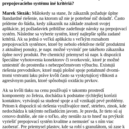
prepojovacieho systému iné kritériá?
Marek Slezák:
Málokedy sa stane, že zákazník požaduje úplne
štandardné riešenie, na ktorom už nie je potrebné nič doladiť. Často
prídeme do štádia, kedy zákazník na základe znalosti svojej
aplikácie, jej požiadaviek približne zadefinuje nároky na prepojovací
systém. Následne sa vyberie systém, ktorý najlepšie spĺňa zadané
kritériá. Ak sa jedná o veľkú aplikáciu s veľkým rozsahom
prepojovacích systémov, ktoré by nebolo efektívne riešiť produktmi
z aktuálnej ponuky, je napr. možné vyvinúť pre takéhoto zákazníka
úplne nový produkt. Pre chemický priemysel sú napr. k dispozícii
špeciálne vyhotovenia konektorov či svorkovníc, ktoré je možné
umiestniť do prostredia s nebezpečenstvom výbuchu. Existujú
riešenia prevodníkov, ktoré majú plošné spoje potiahnuté dvomi-
tromi vrstvami laku práve kvôli často sa vyskytujúcej vlhkosti a
agresívnym parám, ktoré spôsobujú oxidáciu prvkov.
Ak sa kvôli tlaku na cenu používajú v takomto prostredí
komponenty zo železa, dochádza k podstatne rýchlejšej korózii
kontaktov, vytvárajú sa studené spoje a už vznikajú prvé problémy.
Pritom k dispozícii sú riešenia využívajúce meď, striebro, zinok, kde
nedochádza k takýmto nežiadúcim javom. Je pravda, že tieto sú aj
cenovo drahšie, ale nie o toľko, aby nestálo za to hneď na prvýkrát
vyriešiť prepojovací systém kvalitne a nemusieť sa s ním viac
zaoberať. Pre priemysel plastov, kde sa robí s granulátom, sú zase k