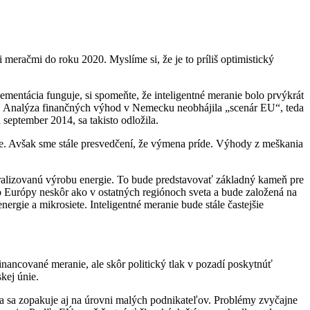
eračmi do roku 2020. Myslíme si, že je to príliš optimistický
mentácia funguje, si spomeňte, že inteligentné meranie bolo prvýkrát
. Analýza finančných výhod v Nemecku neobhájila „scenár EU“, teda
september 2014, sa takisto odložila.
e. Avšak sme stále presvedčení, že výmena príde. Výhody z meškania
tralizovanú výrobu energie. To bude predstavovať základný kameň pre
 Európy neskôr ako v ostatných regiónoch sveta a bude založená na
rgie a mikrosiete. Inteligentné meranie bude stále častejšie
financované meranie, ale skôr politický tlak v pozadí poskytnúť
kej únie.
ra sa zopakuje aj na úrovni malých podnikateľov. Problémy zvyčajne