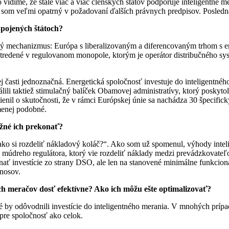
to vidíme, že stále viac a viac členských štátov podporuje inteligentné
 som veľmi opatrný v požadovaní ďalších právnych predpisov. Posledná 
Spojených štátoch?
ý mechanizmus: Európa s liberalizovaným a diferencovaným trhom s en
stredené v regulovanom monopole, ktorým je operátor distribučného s
j časti jednoznačná. Energetická spoločnosť investuje do inteligentného
li taktiež stimulačný balíček Obamovej administratívy, ktorý poskyto
nil o skutočnosti, že v rámci Európskej únie sa nachádza 30 špecifick
 menej podobné.
ožné ich prekonať?
ako si rozdeliť nákladový koláč?“. Ako som už spomenul, výhody int
e múdreho regulátora, ktorý vie rozdeliť náklady medzi prevádzkovateľ
nať investície zo strany DSO, ale len na stanovené minimálne funkcion
nosov.
ých meračov dosť efektívne? Ako ich môžu ešte optimalizovať?
toré by odôvodnili investície do inteligentného merania. V mnohých pr
 pre spoločnosť ako celok.