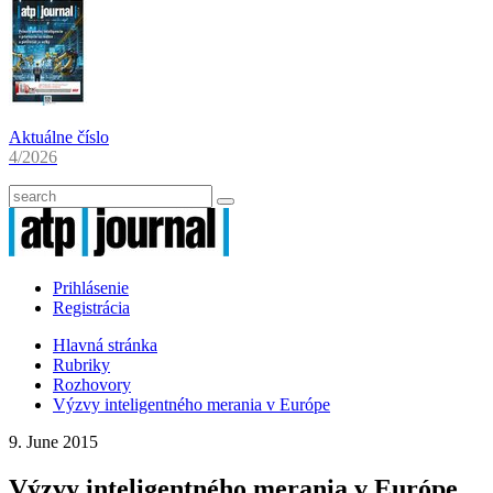
Aktuálne číslo
4/2026
Prihlásenie
Registrácia
Hlavná stránka
Rubriky
Rozhovory
Výzvy inteligentného merania v Európe
9. June 2015
Výzvy inteligentného merania v Európe