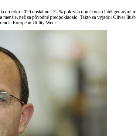
 do roku 2020 dosiahnuť 72 % pokrytia domácností inteligentnými mer
ľa menšie, než sa pôvodné predpokladalo. Takto sa vyjadril Oliver Ilt
erencie European Utility Week.