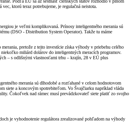
 meranie. Podľa EÚ sa až šestnásť členských štátov rozhodlo v plnom
vec, ktorú teraz potrebujeme, je regulačná neistota.
ergiou je veľmi komplikovaná. Prínosy inteligentného merania sú
ystému (DSO - Distribution System Operator). Takže tu máme
 merania, pretože z tejto investície získa výhody v priebehu celého
l niekoľko miliárd dolárov do inteligentných meracích programov.
ých – s odlišnými vlastnosťami trhu – krajín, 28 v EÚ plus
eligentného merania sú dlhodobé a rozťahané v celom hodnotovom
om siete a koncovým spotrebiteľom. Vo Švajčiarku napríklad vláda
ality. Čokoľvek nad rámec musí prevádzkovateľ siete platiť zo svojho
ípadoch je vyhodnotenie regulátora zrealizované pohľadom na výhody