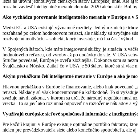
ležia na úrovni jednotlivých členských štátov Európskej únie. Ale aj 
rozsahu zaviesť inteligentné meranie do roku 2020 alebo skôr. Bol by
Ako vychádza porovnanie inteligentného merania v Európe a v 
Medzi EÚ a USA existujú významné rozdiely. Jedným z nich je trhov
rozťahané po celom hodnotovom reťazci, ale náklady sú zvyčajne sú
rozdvojenú motiváciu – subjekt, ktorý investuje, má iba časť výhod.
V Spojených štátoch, kde máte integrované služby, je situácia z väčše
hodnotového reťazca, od výroby až po dodávky do site. V USA schváli
Stručne povedané, Európa je oveľa zložitejšia. Dokonca som sa nezmie
Švajčiarsko a Nórsko. Zatiaľ čo v USA je 50 štátov, ktoré sú si viac
Akým prekážkam čelí inteligentné meranie v Európe a ako je m
Hlavnou prekážkou v Európe je financovanie, alebo inak povedané „
reťazci. Náklady sú však koncentrované a krátkodobé. To si vyžaduj
zvažuje návrh zákona, v ktorom sa určí, že národný regulátor musí uz
vrecka. To sa javí ako rozumná odpoveď na rozloženie nákladov a vý
Využívajú európske sieťové spoločnosti informácie z inteligentn
Pre každú krajinu v Európe existuje optimálne portfólio faktorov, k
nielen pre prevádzkovateľa siete alebo konečného spotrebiteľa, ale aj