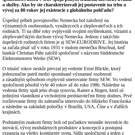
a služby. Ako by ste charakterizovali jej postavenie na trhu a
vývoj za 80 rokov jej existencie z globálneho pohľadu?
Úspešný príbeh povojnového Nemecka bol založený na
významných osobnostiach, vynálezcoch a zlepšovateľoch a ich
rodinách. Tí na dlhé roky ovplyvnili svojimi myšlienkami, víziami a
zlepšovateľským duchom vývoj Nemecka. Jednou z takýchto
úspešných rodinných firiem je aj SEW-EURODRIVE. Jej história
sa začala písať už v roku 1931 v malom mestečku Bruchsal, keď
bankár Christian Pähr založil spoločnosť s názvom Süddeutsche
Elektromotoren Werke (SEW).
O trinásť rokov neskôr prevzal jej vedenie Ernst Blickle, ktorý
jednoznačne patril medzi spomínané významné osobnosti
a zásadným spôsobom ovplyvnil smerovanie firmy SEW. Vo vedení
spoločnosti pôsobil vyše 40 rokov až do roku 1986. Následne sa
vedenia firmy ujali jeho dvaja synovia, Rainer a Jürgen, ktorí sú
jedinými vlastníkmi a vrcholnými predstaviteľmi firmy dodnes. Prvé
rozširovanie firmy do zahraničia smerovalo do blízkeho Francúzska
a následne sa zakladali pobočky v Brazílii, USA, Číne a v ďalších
krajinách.
Podstatným znakom firmy boli od počiatkov neustále investície do
inovácií, vývoj modulárnych produktov a koncepcií a postupná
expanzia na všetky kontinenty sveta. Sídlo spoločnosti a jeden z