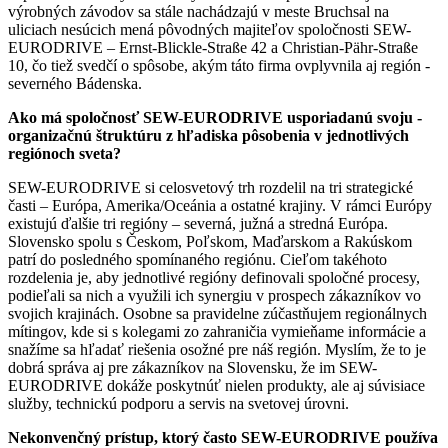
výrobných závodov sa stále nachádzajú v meste Bruchsal na
uliciach nesúcich mená pôvodných majiteľov spoločnosti SEW-
EURODRIVE – Ernst-Blickle-Straße 42 a Christian-Pähr-Straße
10, čo tiež svedčí o spôsobe, akým táto firma ovplyvnila aj región ­
severného Bádenska.
Ako má spoločnosť SEW-EURODRIVE usporiadanú svoju ­
organizačnú štruktúru z hľadiska pôsobenia v jednotlivých
regiónoch sveta?
SEW-EURODRIVE si celosvetový trh rozdelil na tri strategické
časti – Európa, Amerika/Oceánia a ostatné krajiny. V rámci Európy
existujú ďalšie tri regióny – severná, južná a stredná Európa.
Slovensko spolu s Českom, Poľskom, Maďarskom a Rakúskom
patrí do ­posledného spomínaného regiónu. Cieľom takéhoto
rozdelenia je, aby jednotlivé regióny definovali spoločné procesy,
podieľali sa nich a využili ich synergiu v prospech zákazníkov vo
svojich ­krajinách. Osobne sa pravidelne zúčastňujem regionálnych
mítingov, kde si s kolegami zo zahraničia vymieňame informácie a
snažíme sa ­hľadať riešenia osožné pre náš región. Myslím, že to je
dobrá správa aj pre zákazníkov na Slovensku, že im SEW-
EURODRIVE dokáže poskytnúť nielen produkty, ale aj súvisiace
služby, technickú podporu a servis na svetovej úrovni.
Nekonvenčný prístup, ktorý často SEW-EURODRIVE používa