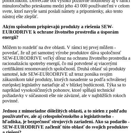
pomocníkom. DriveGate bol vysoko pozitívne hodnotený aj v rámci
minuloročného prieskumu medzi jeho 43 000 používateľmi v celom
svete, ktorí navyše sami poslali námety a pripomienky, ako tento
nástroj ešte zlepšiť.
Akým spôsobom prispievajú produkty a riešenia SEW-
EURODRIVE k ochrane životného prostredia a úsporám
energií?
Môžem to rozdeliť na dve oblasti. V rámci tej prvej môžem ­
povedať, že už pri samotnej výrobe produktov dáva spoločnosť
SEW-EURODRIVE veľký dôraz na ochranu životného prostredia a
racionalizáciu spotreby energií, čo má potvrdené aj viacerými
certifikátmi renomovaných spoločností. Druhá oblasť sú produkty
samotné, kde SEW-EURODRIVE už teraz ponúka svojim
zákazníkom také produkty, ktorých nasadenie sa podľa schválenej
európskej legislatívy nariaďuje až v blízkej budúcnosti. Týka sa to
napríklad vysokoúčinných pohonov, ktoré spĺňajú technické
požiadavky v súčasnosti ešte nie záväzné, ale v najbližších rokoch
povinné.
Jednou z mimoriadne dôležitých oblastí, a to nielen z pohľadu
používateľov, ale aj celospoločenského a legislatívneho ­
hľadiska, je bezpečnosť strojových zariadení. Ako sa podarilo ­
SEW-EURODRIVE začleniť túto oblasť do svojich produktov
a riešení?