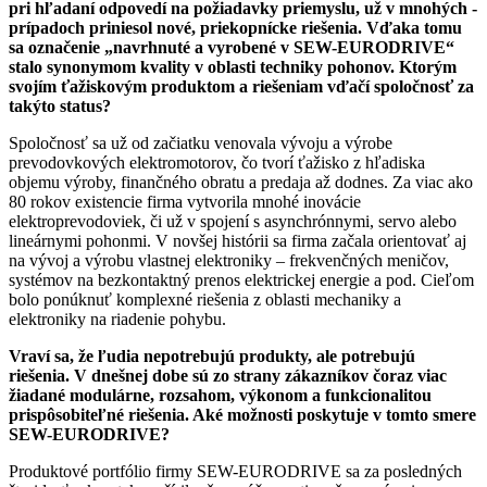
pri hľadaní odpovedí na požiadavky priemyslu, už v mnohých ­
prípadoch priniesol nové, priekopnícke riešenia. Vďaka tomu
sa označenie „navrhnuté a vyrobené v SEW-EURODRIVE“
stalo ­synonymom kvality v oblasti techniky pohonov. Ktorým
svojím ťažiskovým produktom a riešeniam vďačí spoločnosť za
takýto status?
Spoločnosť sa už od začiatku venovala vývoju a výrobe
prevodovkových elektromotorov, čo tvorí ťažisko z hľadiska
objemu výroby, finančného obratu a predaja až dodnes. Za viac ako
80 rokov ­existencie firma vytvorila mnohé inovácie
elektroprevodoviek, či už v spojení s asynchrónnymi, servo alebo
lineárnymi pohonmi. V novšej histórii sa firma začala orientovať aj
na vývoj a výrobu vlastnej elektroniky – frekvenčných meničov,
systémov na bezkontaktný prenos elektrickej energie a pod. Cieľom
bolo ponúknuť komplexné riešenia z oblasti mechaniky a
elektroniky na riadenie pohybu.
Vraví sa, že ľudia nepotrebujú produkty, ale potrebujú
riešenia. V dnešnej dobe sú zo strany zákazníkov čoraz viac
žiadané ­modulárne, rozsahom, výkonom a funkcionalitou
prispôsobiteľné riešenia. Aké možnosti poskytuje v tomto smere
SEW-EURODRIVE?
Produktové portfólio firmy SEW-EURODRIVE sa za posledných