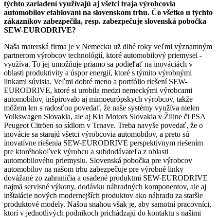
týchto zariadení využívajú aj všetci traja výrobcovia
automobilov etablovaní na slovenskom trhu. Čo všetko u týchto
zákazníkov zabezpečila, resp. zabezpečuje slovenská pobočka
SEW-EURODRIVE?
Naša materská firma je v Nemecku už dlhé roky veľmi významným
partnerom výrobcov technológií, ktoré automobilový priemysel ­
využíva. To jej umožňuje priamo sa podieľať na inováciách v
oblasti produktivity a úspor energií, ktoré s týmito výrobnými
linkami súvisia. Veľmi dobré meno a portfólio riešení SEW-
EURODRIVE, ktoré si urobila medzi nemeckými výrobcami
automobilov, inšpirovalo aj mimoeurópskych výrobcov, takže
môžem len s radosťou povedať, že naše systémy využíva nielen
Volkswagen Slovakia, ale aj Kia Motors Slovakia v Žiline či PSA
Peugeot Citröen so sídlom v Trnave. Treba navyše povedať, že o
inovácie sa starajú všetci výrobcovia automobilov, a preto sú
inovatívne riešenia SEW-EURODRIVE perspektívnym riešením
pre ktoréhokoľvek výrobcu a subdodávateľa z oblasti
automobilového priemyslu. Slovenská pobočka pre výrobcov
automobilov na našom trhu zabezpečuje pre výrobné linky
dovážané zo zahraničia a osadené produktmi SEW-EURODRIVE
najmä servisné výkony, dodávku náhradných komponentov, ale aj
inštalácie nových modernejších produktov ako náhradu za staršie
produktové modely. Našou snahou však je, aby samotní pracovníci,
ktorí v jednotlivých podnikoch prichádzajú do kontaktu s našimi