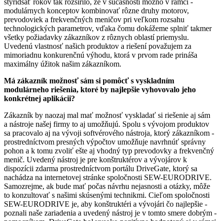
štyridsať rokov tak rozšírilo, že v súčasnosti možno v rámci ­
modulárnych konceptov kombinovať rôzne druhy motorov,
prevodoviek a frekvenčných meničov pri veľkom rozsahu
technologických ­parametrov, vďaka čomu dokážeme splniť takmer
všetky požiadavky zákazníkov z rôznych oblastí priemyslu.
Uvedenú vlastnosť našich produktov a riešení považujem za
mimoriadnu konkurenčnú výhodu, ktorá v prvom rade prináša
maximálny úžitok našim zákazníkom.
Má zákazník možnosť sám si pomôcť s vyskladním
modulárneho riešenia, ktoré by najlepšie vyhovovalo jeho
konkrétnej aplikácii?
Zákazník by naozaj mal mať možnosť vyskladať si riešenie aj sám
a nástroje našej firmy to aj umožňujú. Spolu s vývojom produktov
sa pracovalo aj na vývoji softvérového nástroja, ktorý zákazníkom ­
prostredníctvom presných výpočtov umožňuje navrhnúť správny
pohon a k tomu zvoliť ešte aj vhodný typ prevodovky a frekvenčný
menič. Uvedený nástroj je pre konštruktérov a vývojárov k
dispozícii zdarma prostredníctvom portálu DriveGate, ktorý sa
nachádza na internetovej stránke spoločnosti SEW-EURODRIVE.
Samozrejme, ak bude mať počas návrhu nejasnosti a otázky, môže
to konzultovať s našimi skúsenými technikmi. Cieľom spoločnosti
SEW-EURODRIVE je, aby konštruktéri a vývojári čo najlepšie ­
poznali naše zariadenia a uvedený nástroj je v tomto smere dobrým ­