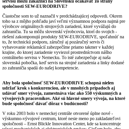
servisu môžu zákazníci na Slovensku očakávať zo strany
spoločnosti SEW-EURODRIVE?
Čiastočne som to už naznačil v predchádzajúcej odpovedi. Okrem
toho sa z môjho pohľadu javí veľmi významnou podpora najmä pre
výrobcov originálnych strojových zariadení, ktoré vyvážajú do
zahraničia. Tu sa môžu slovenskí výrobcovia, ktorí do svojich ­
riešení zakomponujú produkty SEW-EURODRIVE, spoľahnúť na
to, že technickú podporu, záručný aj pozáručný servis či
vybavovanie reklamácií zabezpečíme priamo takmer v každej
krajine, do ­ktorej zariadenie vyviezol prostredníctvom nášho
centrálneho servisu v Nemecku. To isté zabezpečuje aj naša
slovenská pobočka, keď servis na strojné zariadenia a linky dodané
zo zahraničia spadá do našej kompetencie.
Aby bola spoločnosť SEW-EURODRIVE schopná nielen
udržať krok s konkurenciou, ale v mnohých prípadoch aj
udávať smer vývoja, zamestnáva viac ako 550 výskumných a
vývojových ­pracovníkov. Aké sú hlavné smery vývoja, na ktoré
bude spoločnosť dávať dôraz v budúcnosti?
V roku 2003 bolo v nemeckej centrále otvorené úplne nové ­
výskumno-vývojové centrum, ktoré nesie meno po zakladateľovi
spoločnosti – Ernst Blickle Innovation Center, kde sa koncentruje
vývoj mechanických aj elektronických prvkov. Cieľom bolo, aby