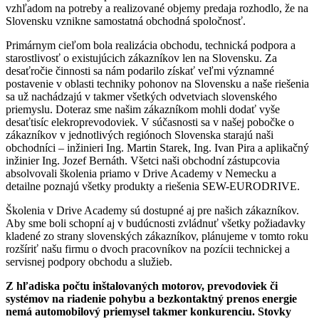
vzhľadom na potreby a realizované objemy predaja rozhodlo, že na
Slovensku vznikne samostatná obchodná spoločnosť.
Primárnym cieľom bola realizácia obchodu, technická podpora a
starostlivosť o existujúcich zákazníkov len na Slovensku. Za
desaťročie činnosti sa nám podarilo získať veľmi významné
postavenie v oblasti techniky pohonov na Slovensku a naše riešenia
sa už nachádzajú v takmer všetkých odvetviach slovenského
priemyslu. Doteraz sme našim zákazníkom mohli dodať vyše
desaťtisíc elekroprevodoviek. V ­súčasnosti sa v našej pobočke o
zákazníkov v jednotlivých regiónoch Slovenska starajú naši
obchodníci – inžinieri Ing. Martin Starek, Ing. Ivan Pira a aplikačný
inžinier Ing. Jozef Bernáth. Všetci naši obchodní zástupcovia
absolvovali školenia priamo v Drive Academy v Nemecku a
detailne poznajú všetky produkty a riešenia SEW-EURODRIVE.
Školenia v Drive Academy sú dostupné aj pre našich zákazníkov.
Aby sme boli schopní aj v budúcnosti zvládnuť všetky požiadavky
kladené zo strany slovenských zákazníkov, plánujeme v tomto roku
rozšíriť našu firmu o dvoch pracovníkov na pozícii technickej a
servisnej podpory obchodu a služieb.
Z hľadiska počtu inštalovaných motorov, prevodoviek či
systémov na riadenie pohybu a bezkontaktný prenos energie
nemá automobilový priemysel takmer konkurenciu. Stovky