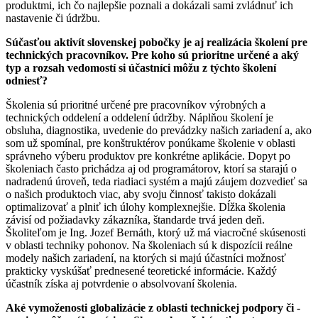
produktmi, ich čo najlepšie poznali a dokázali sami zvládnuť ich
nastavenie či údržbu.
Súčasťou aktivít slovenskej pobočky je aj realizácia školení pre
technických pracovníkov. Pre koho sú prioritne určené a aký
typ a rozsah vedomostí si účastníci môžu z týchto školení
odniesť?
Školenia sú prioritné určené pre pracovníkov výrobných a
technických oddelení a oddelení údržby. Náplňou školení je
obsluha, diagnostika, uvedenie do prevádzky našich zariadení a, ako
som už spomínal, pre konštruktérov ponúkame školenie v oblasti
správneho výberu produktov pre konkrétne aplikácie. Dopyt po
školeniach často prichádza aj od programátorov, ktorí sa starajú o
nadradenú úroveň, teda riadiaci systém a majú záujem dozvedieť sa
o našich produktoch viac, aby svoju činnosť takisto dokázali
optimalizovať a plniť ich úlohy komplexnejšie. Dĺžka školenia
závisí od požiadavky zákazníka, štandarde trvá jeden deň.
Školiteľom je Ing. Jozef Bernáth, ktorý už má viacročné skúsenosti
v oblasti techniky pohonov. Na školeniach sú k dispozícii reálne
modely našich zariadení, na ktorých si majú účastníci možnosť
prakticky vyskúšať prednesené teoretické informácie. Každý
účastník získa aj potvrdenie o ­absolvovaní školenia.
Aké vymoženosti globalizácie z oblasti technickej podpory či ­