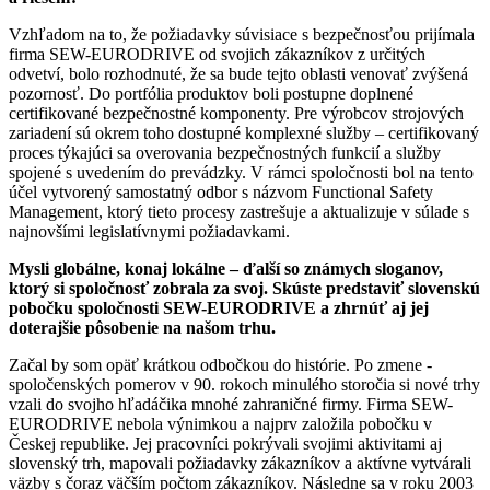
Vzhľadom na to, že požiadavky súvisiace s bezpečnosťou prijímala
firma SEW-EURODRIVE od svojich zákazníkov z určitých
odvetví, bolo rozhodnuté, že sa bude tejto oblasti venovať zvýšená
pozornosť. Do portfólia produktov boli postupne doplnené
certifikované bezpečnostné komponenty. Pre výrobcov strojových
zariadení sú okrem toho dostupné komplexné služby – certifikovaný
proces týkajúci sa overovania bezpečnostných funkcií a služby
spojené s uvedením do prevádzky. V rámci spoločnosti bol na tento
účel vytvorený samostatný odbor s názvom Functional Safety
Management, ktorý tieto procesy zastrešuje a aktualizuje v súlade s
najnovšími legislatívnymi požiadavkami.
Mysli globálne, konaj lokálne – ďalší so známych sloganov,
ktorý si spoločnosť zobrala za svoj. Skúste predstaviť slovenskú
pobočku spoločnosti SEW-EURODRIVE a zhrnúť aj jej
doterajšie pôsobenie na našom trhu.
Začal by som opäť krátkou odbočkou do histórie. Po zmene ­
spoločenských pomerov v 90. rokoch minulého storočia si nové trhy
vzali do svojho hľadáčika mnohé zahraničné firmy. Firma ­SEW-
EURODRIVE nebola výnimkou a najprv založila pobočku v
Českej republike. Jej pracovníci pokrývali svojimi aktivitami aj
slovenský trh, mapovali požiadavky zákazníkov a aktívne vytvárali
väzby s čoraz väčším počtom zákazníkov. Následne sa v roku 2003