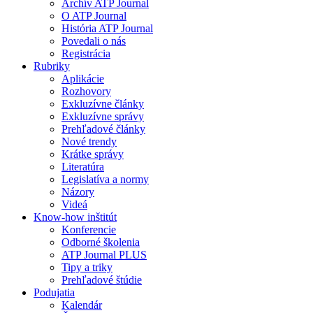
Archív ATP Journal
O ATP Journal
História ATP Journal
Povedali o nás
Registrácia
Rubriky
Aplikácie
Rozhovory
Exkluzívne články
Exkluzívne správy
Prehľadové články
Nové trendy
Krátke správy
Literatúra
Legislatíva a normy
Názory
Videá
Know-how inštitút
Konferencie
Odborné školenia
ATP Journal PLUS
Tipy a triky
Prehľadové štúdie
Podujatia
Kalendár