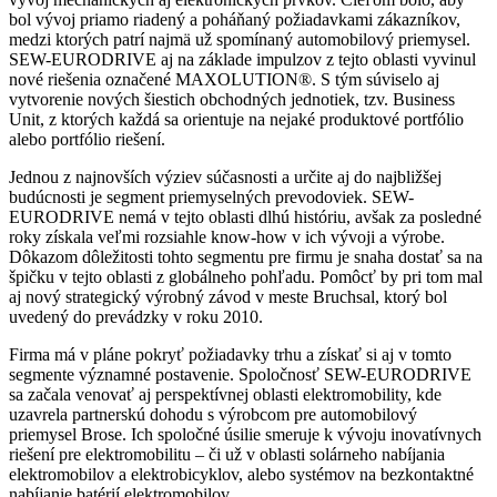
bol vývoj priamo riadený a poháňaný požiadavkami zákazníkov,
medzi ktorých patrí najmä už spomínaný automobilový priemysel.
SEW-EURODRIVE aj na základe impulzov z tejto oblasti vyvinul
nové riešenia označené MAXOLUTION®. S tým súviselo aj
vytvorenie nových šiestich obchodných jednotiek, tzv. Business
Unit, z ktorých každá sa orientuje na nejaké produktové portfólio
alebo portfólio riešení.
Jednou z najnovších výziev súčasnosti a určite aj do najbližšej
budúcnosti je segment priemyselných prevodoviek. SEW-
EURODRIVE nemá v tejto oblasti dlhú históriu, avšak za ­posledné
roky získala veľmi rozsiahle know-how v ich vývoji a výrobe.
Dôkazom dôležitosti tohto segmentu pre firmu je snaha dostať sa na
špičku v tejto oblasti z globálneho pohľadu. Pomôcť by pri tom mal
aj nový strategický výrobný závod v meste Bruchsal, ktorý bol
uvedený do prevádzky v roku 2010.
Firma má v pláne pokryť požiadavky trhu a získať si aj v tomto
segmente významné postavenie. Spoločnosť SEW-EURODRIVE
sa začala venovať aj perspektívnej oblasti elektromobility, kde
uzavrela partnerskú dohodu s výrobcom pre automobilový
priemysel Brose. Ich spoločné úsilie smeruje k vývoju inovatívnych
riešení pre elektromobilitu – či už v oblasti solárneho nabíjania
elektromobilov a elektrobicyklov, alebo systémov na bezkontaktné
nabíjanie batérií elektromobilov.