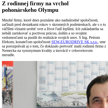
Z rodinnej firmy na vrchol
pohonárskeho Olympu
Mnohé firmy, ktoré dnes poznáme ako nadnárodné spoločnosti,
začínali pred desiatkami rokov v skromných podmienkach, ale s o to
väčšími víziami urobiť svet a život ľudí lepšími. Ich zakladatelia sa
nebáli zariskovať a poctivou prácou, úsilím a so svojimi
vedomosťami sa pustili do realizácie svojich snov. S Ing. Petrom
Hirkom, konateľom spoločnosti
SEW-EURODRIVE SK s.r.o.
, sme
sa porozprávali aj o tom, čo dokázalo pretvoriť malú rodinnú firmu z
Nemecka na synonymum kvality a inovácií v celosvetovom
meradle.