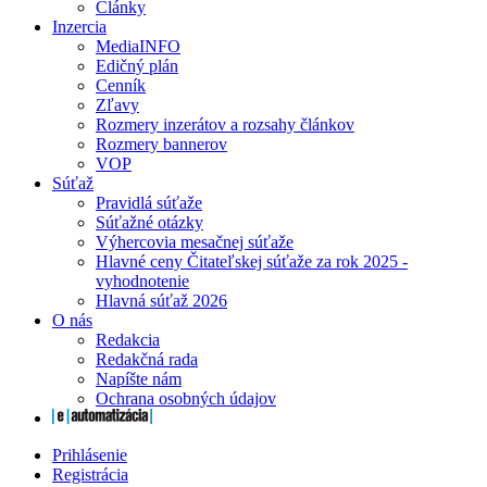
Články
Inzercia
MediaINFO
Edičný plán
Cenník
Zľavy
Rozmery inzerátov a rozsahy článkov
Rozmery bannerov
VOP
Súťaž
Pravidlá súťaže
Súťažné otázky
Výhercovia mesačnej súťaže
Hlavné ceny Čitateľskej súťaže za rok 2025 -
vyhodnotenie
Hlavná súťaž 2026
O nás
Redakcia
Redakčná rada
Napíšte nám
Ochrana osobných údajov
Prihlásenie
Registrácia