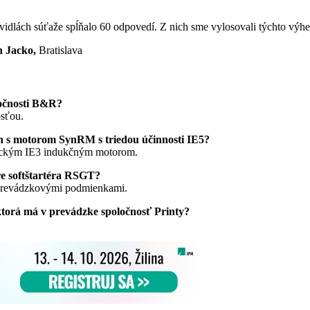
idlách súťaže spĺňalo 60 odpovedí. Z nich sme vylosovali týchto výhe
n Jacko,
Bratislava
ločnosti B&R?
sťou.
on s motorom SynRM s triedou účinnosti IE5?
sickým IE3 indukčným motorom.
re softštartéra RSGT?
 prevádzkovými podmienkami.
 ktorá má v prevádzke spoločnosť Printy?