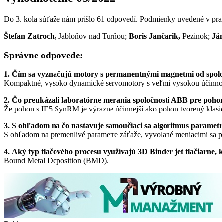
Do 3. kola súťaže nám prišlo 61 odpovedí. Podmienky uvedené v prav
Štefan Zatroch,
Jabloňov nad Turňou;
Boris Jančarik,
Pezinok;
Já
Správne odpovede:
1. Čím sa vyznačujú motory s permanentnými magnetmi od spo
Kompaktné, vysoko dynamické servomotory s veľmi vysokou účinno
2. Čo preukázali laboratórne merania spoločnosti ABB pre poh
Že pohon s IE5 SynRM je výrazne účinnejší ako pohon tvorený kla
3. S ohľadom na čo nastavuje samoučiaci sa algoritmus paramet
S ohľadom na premenlivé parametre záťaže, vyvolané meniacimi sa
4. Aký typ tlačového procesu využívajú 3D Binder jet tlačiarne,
Bound Metal Deposition (BMD).