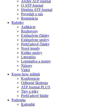
Archív ATP Journal
O ATP Journal
História ATP Journal
Povedali o nás
Registrácia
Rubriky
Aplikácie
Rozhovory
Exkluzívne články
Exkluzívne správy
Prehľadové články
Nové trendy
Krátke správy
Literatúra
Legislatíva a normy
Názory
Videá
Know-how inštitút
Konferencie
Odborné školenia
ATP Journal PLUS
Tipy a triky
Prehľadové štúdie
Podujatia
Kalendár