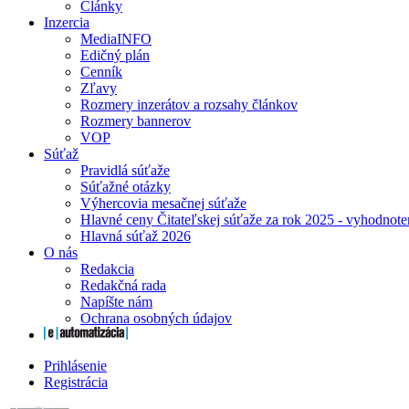
Články
Inzercia
MediaINFO
Edičný plán
Cenník
Zľavy
Rozmery inzerátov a rozsahy článkov
Rozmery bannerov
VOP
Súťaž
Pravidlá súťaže
Súťažné otázky
Výhercovia mesačnej súťaže
Hlavné ceny Čitateľskej súťaže za rok 2025 - vyhodnote
Hlavná súťaž 2026
O nás
Redakcia
Redakčná rada
Napíšte nám
Ochrana osobných údajov
Prihlásenie
Registrácia