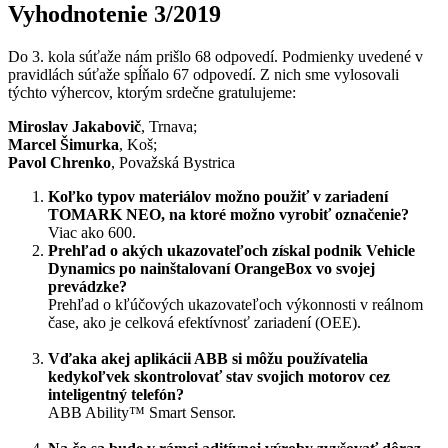
Vyhodnotenie 3/2019
Do 3. kola súťaže nám prišlo 68 odpovedí. Podmienky uvedené v
pravidlách súťaže spĺňalo 67 odpovedí. Z nich sme vylosovali
týchto výhercov, ktorým srdečne gratulujeme:
Miroslav Jakabovič
, Trnava;
Marcel Šimurka
, Koš;
Pavol Chrenko
, Považská Bystrica
Koľko typov materiálov možno použiť v zariadení
TOMARK NEO, na ktoré možno vyrobiť označenie?
Viac ako 600.
Prehľad o akých ukazovateľoch získal podnik Vehicle
Dynamics po nainštalovaní OrangeBox vo svojej
prevádzke?
Prehľad o kľúčových ukazovateľoch výkonnosti v reálnom
čase, ako je celková efektívnosť zariadení (OEE).
Vďaka akej aplikácii ABB si môžu používatelia
kedykoľvek skontrolovať stav svojich motorov cez
inteligentný telefón?
ABB Ability™ Smart Sensor.