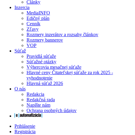
Články
Inzercia
MediaINFO
Edičný plán
Cenník
Zľavy
Rozmery inzerátov a rozsahy článkov
Rozmery bannerov
VOP
Súťaž
Pravidlá súťaže
Súťažné otázky
Výhercovia mesačnej súťaže
Hlavné ceny Čitateľskej súťaže za rok 2025 -
vyhodnotenie
Hlavná súťaž 2026
O nás
Redakcia
Redakčná rada
Napíšte nám
Ochrana osobných údajov
Prihlásenie
Registrácia