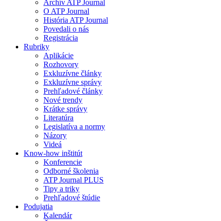
Archív ATP Journal
O ATP Journal
História ATP Journal
Povedali o nás
Registrácia
Rubriky
Aplikácie
Rozhovory
Exkluzívne články
Exkluzívne správy
Prehľadové články
Nové trendy
Krátke správy
Literatúra
Legislatíva a normy
Názory
Videá
Know-how inštitút
Konferencie
Odborné školenia
ATP Journal PLUS
Tipy a triky
Prehľadové štúdie
Podujatia
Kalendár