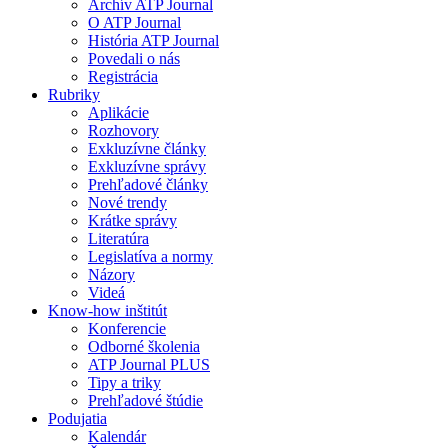
Archív ATP Journal
O ATP Journal
História ATP Journal
Povedali o nás
Registrácia
Rubriky
Aplikácie
Rozhovory
Exkluzívne články
Exkluzívne správy
Prehľadové články
Nové trendy
Krátke správy
Literatúra
Legislatíva a normy
Názory
Videá
Know-how inštitút
Konferencie
Odborné školenia
ATP Journal PLUS
Tipy a triky
Prehľadové štúdie
Podujatia
Kalendár