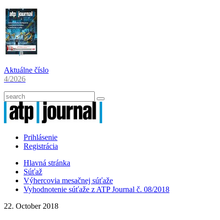
Aktuálne číslo
4/2026
Prihlásenie
Registrácia
Hlavná stránka
Súťaž
Výhercovia mesačnej súťaže
Vyhodnotenie súťaže z ATP Journal č. 08/2018
22. October 2018