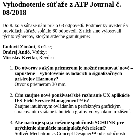
Vyhodnotenie súťaže z ATP Journal č.
08/2018
Do 8. kola súťaže nám prišlo 63 odpovedí. Podmienky uvedené v
pravidlách súťaže spĺňalo 60 odpovedí. Z nich sme vylosovali
týchto výhercov, ktorým srdečne gratulujeme:
Ľudovít Zimáni
, Košice;
Ondrej Andó
, Vrútky;
Miroslav Kvetko
, Revúca
Do otvorov s akým priemerom je možné montovať nové –
zapustené – vyhotovenie ovládacích a signalizačných
prístrojov Harmony?
Otvor s priemerom 30 mm.
Čím zaujme nové používateľské rozhranie UX aplikácie
IFS Field Service Management™ 6?
Zaujme intuitívnym ovládaním a perfektným grafickým
spracovaním vrátane tabuliek a grafov vo vysokom rozlíšení.
Aké nástroje spája riešenie spoločnosti SCHUNK pre
urýchlenie simulácie manipulačných riešení?
Softvér Mechatronics Concept Designer™ od spoločnosti