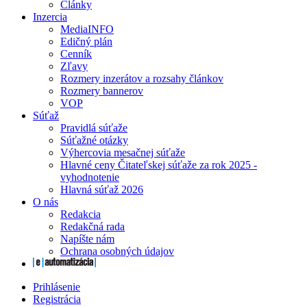
Články
Inzercia
MediaINFO
Edičný plán
Cenník
Zľavy
Rozmery inzerátov a rozsahy článkov
Rozmery bannerov
VOP
Súťaž
Pravidlá súťaže
Súťažné otázky
Výhercovia mesačnej súťaže
Hlavné ceny Čitateľskej súťaže za rok 2025 -
vyhodnotenie
Hlavná súťaž 2026
O nás
Redakcia
Redakčná rada
Napíšte nám
Ochrana osobných údajov
Prihlásenie
Registrácia